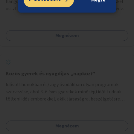
hangulatos sétányokkal. A fejlesztés a meglévő tervekkel
összhangban, az angolkert jellegű jövőképhez illeszkedve
valósulhat meg.
Megnézem
Közös gyerek és nyugdíjas „napközi”
Idősotthonokban és/vagy óvodákban olyan programok
szervezése, ahol 3–6 éves gyerekek minőségi időt tudnak
tölteni idős emberekkel, akik társaságra, beszélgetésre
vágynak.
Megnézem