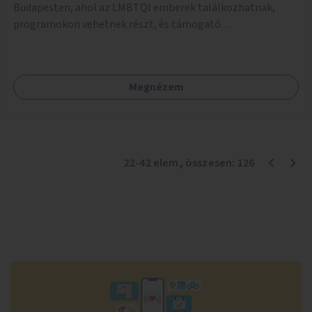
Budapesten, ahol az LMBTQI emberek találkozhatnak,
programokon vehetnek részt, és támogató
szolgáltatásokat érhetnek el. A központ helyet adhatna
csoportfoglalkozásoknak, kulturális eseményeknek és civil
szervezetek programjainak is. Az üzemeltető pályázat
Megnézem
útján lesz kiválasztva.
22
-
42
elem
, összesen:
126