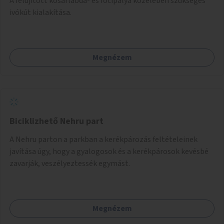
A felújított kosárlabda- és focipálya közelében szükséges
ivókút kialakítása.
Megnézem
Biciklizhető Nehru part
A Nehru parton a parkban a kerékpározás feltételeinek
javítása úgy, hogy a gyalogosok és a kerékpárosok kevésbé
zavarják, veszélyeztessék egymást.
Megnézem