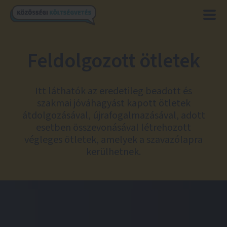
Feldolgozott ötletek
Itt láthatók az eredetileg beadott és
szakmai jóváhagyást kapott ötletek
átdolgozásával, újrafogalmazásával, adott
esetben összevonásával létrehozott
végleges ötletek, amelyek a szavazólapra
kerülhetnek.