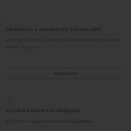
Zöldebb tér a József Attila Színház előtt
A XIII. kerületben, a Váci úton a József Attila Színház előtti
terület zöldítése.
Megnézem
Közvécé a Kálvin téri aluljáróba
A Kálvin téri aluljáróban közvécé kialakítása.