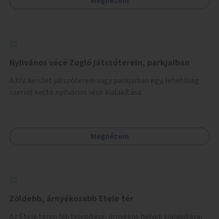
Megnézem
Nyilvános vécé Zugló játszóterein, parkjaiban
A XIV. kerület játszóterein vagy parkjaiban egy, lehetőség
szerint kettő nyilvános vécé kialakítása.
Megnézem
Zöldebb, árnyékosabb Etele tér
Az Etele téren fák telepítése, árnyékos helyek kialakítása,