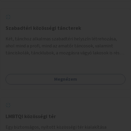
Szabadtéri közösségi táncterek
Két, tánchoz alkalmas szabadtéri helyszín létrehozása,
ahol mind a profi, mind az amatőr táncosok, valamint
tánciskolák, táncklubok, a mozgásra vágyó lakosok is részt
vehetnek közösségi eseményeken.
Megnézem
LMBTQI közösségi tér
Egy biztonságos, nyitott közösségi tér kialakítása