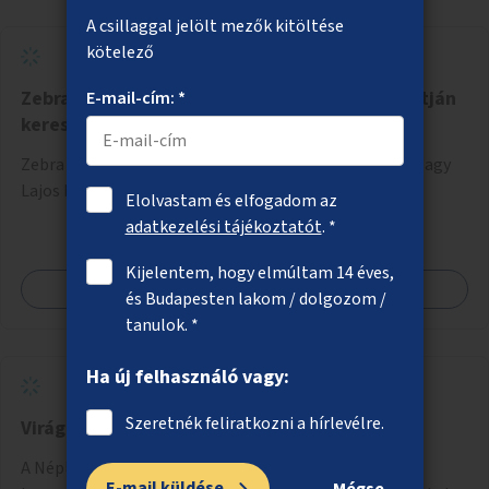
A csillaggal jelölt mezők kitöltése
kötelező
Zebra az Örs vezér terén a Nagy Lajos király útján
E-mail-cím: *
keresztül
Zebra kialakítása az Örs vezér tere csomópontban a Nagy
Lajos király útján keresztül.
Elolvastam és elfogadom az
adatkezelési tájékoztatót
. *
Kijelentem, hogy elmúltam 14 éves,
Megnézem
és Budapesten lakom / dolgozom /
tanulok. *
Ha új felhasználó vagy:
Szeretnék feliratkozni a hírlevélre.
Virágosítás a Népligetben
A Népliget egy részének virágosítása és zöldítése
E-mail küldése
Mégse