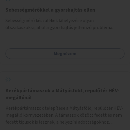
Sebességmérőkkel a gyorshajtás ellen
Sebességmérő készülékek kihelyezése olyan
útszakaszokra, ahol a gyorshajtás jellemző probléma.
Megnézem
Kerékpártámaszok a Mátyásföld, repülőtér HÉV-
megállónál
Kerékpártámaszok telepítése a Mátyásföld, repülőtér HÉV-
megálló környezetében. A támaszok között fedett és nem
fedett típusok is lesznek, a helyszíni adottságokhoz
igazodva.