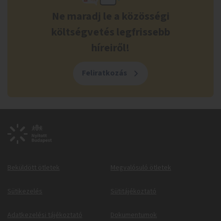
Ne maradj le a közösségi
költségvetés legfrissebb
híreiről!
Feliratkozás
Beküldött ötletek
Megvalósuló ötletek
Sütikezelés
Sütitájékoztató
Adatkezelési tájékoztató
Dokumentumok