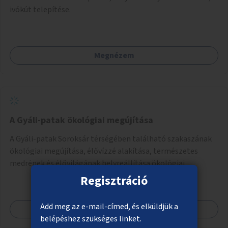
ivókút telepítése.
Megnézem
A Gyáli-patak ökológiai megújítása
A Gyáli-patak Soroksár térségében található szakaszának
ökológiai megújítása, élővízzé alakítása, természetes
medrének és élővilágának helyreállítása ökológiai
szakértők bevonásával.
Regisztráció
Add meg az e-mail-címed, és elküldjük a
Megnézem
belépéshez szükséges linket.