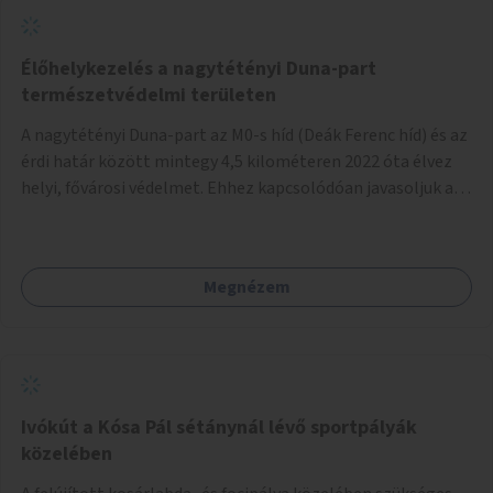
Élőhelykezelés a nagytétényi Duna-part
természetvédelmi területen
A nagytétényi Duna-part az M0-s híd (Deák Ferenc híd) és az
érdi határ között mintegy 4,5 kilométeren 2022 óta élvez
helyi, fővárosi védelmet. Ehhez kapcsolódóan javasoljuk a
terület élőhelykezelését, a tájidegen, invazív fajok
ritkítását, visszaszorítását.
Megnézem
Ivókút a Kósa Pál sétánynál lévő sportpályák
közelében