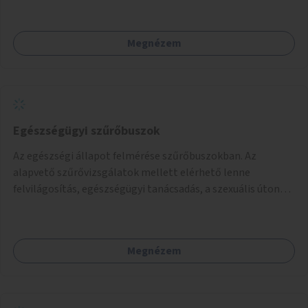
Megnézem
Egészségügyi szűrőbuszok
Az egészségi állapot felmérése szűrőbuszokban. Az
alapvető szűrővizsgálatok mellett elérhető lenne
felvilágosítás, egészségügyi tanácsadás, a szexuális úton
terjedő betegségek szűrése és a szenvedélybetegek
támogatása.
Megnézem