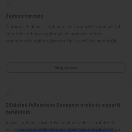
Zajmonitorozás
Zajmérés Budapest több pontján zajmérő készülékek (pl.
zajmérő traffipax) segítségével, amelyek mérési
eredményei alapján zajvédelmi intézkedések hozhatók.
Megnézem
Zöldutak fejlesztése Budapest erdős és vízparti
területein
A pesti erdőket, kisvízfolyásokat és védett területeket
összekapcsoló zöldúthálózat elindítása. A projekt célja a