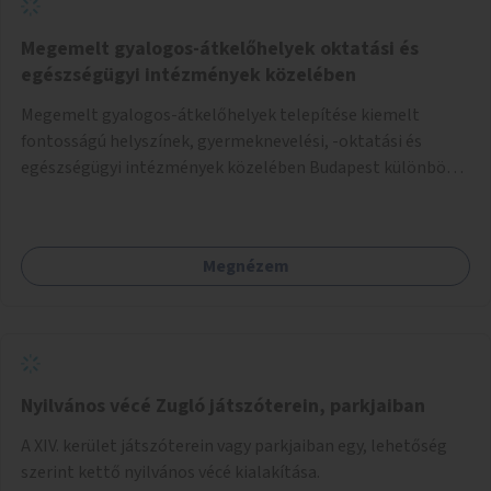
Megemelt gyalogos-átkelőhelyek oktatási és
egészségügyi intézmények közelében
Megemelt gyalogos-átkelőhelyek telepítése kiemelt
fontosságú helyszínek, gyermeknevelési, -oktatási és
egészségügyi intézmények közelében Budapest különböző
pontjain, 7–12 helyszínen.
Megnézem
Nyilvános vécé Zugló játszóterein, parkjaiban
A XIV. kerület játszóterein vagy parkjaiban egy, lehetőség
szerint kettő nyilvános vécé kialakítása.