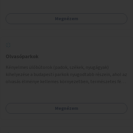
Megnézem
Olvasóparkok
Kényelmes ülőbútorok (padok, székek, nyugágyak)
kihelyezése a budapesti parkok nyugodtabb részein, ahol az
olvasás élménye kellemes környezetben, természetes fény
mellett valósulhat meg. Árnyékolással, valamint
könyvcserepolcokkal kiegészítve ezek a terek lehetőséget
adnának a kikapcsolódásra, az olvasás népszerűsítésére.
Megnézem