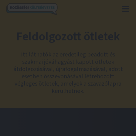
Feldolgozott ötletek
Itt láthatók az eredetileg beadott és
szakmai jóváhagyást kapott ötletek
átdolgozásával, újrafogalmazásával, adott
esetben összevonásával létrehozott
végleges ötletek, amelyek a szavazólapra
kerülhetnek.