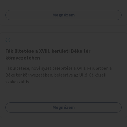
Megnézem
Fák ültetése a XVIII. kerületi Béke tér
környezetében
Fák ültetése, növényzet telepítése a XVIII. kerületben a
Béke tér környezetében, beleértve az Üllői út közeli
szakaszát is.
Megnézem