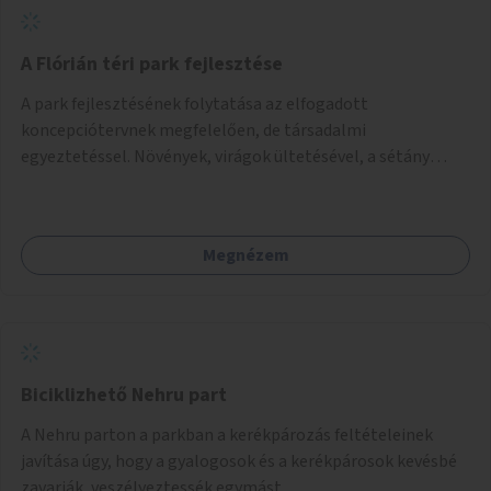
A Flórián téri park fejlesztése
A park fejlesztésének folytatása az elfogadott
koncepciótervnek megfelelően, de társadalmi
egyeztetéssel. Növények, virágok ültetésével, a sétány
felújításával, természetes burkolatú futókör
létrehozásával sokat javulhatna a park minősége.
Megnézem
Biciklizhető Nehru part
A Nehru parton a parkban a kerékpározás feltételeinek
javítása úgy, hogy a gyalogosok és a kerékpárosok kevésbé
zavarják, veszélyeztessék egymást.