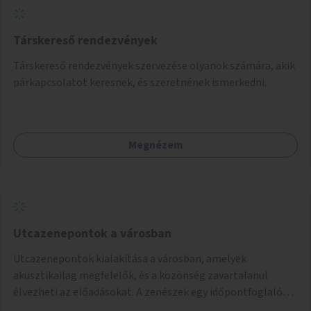
Társkereső rendezvények
Társkereső rendezvények szervezése olyanok számára, akik
párkapcsolatot keresnek, és szeretnének ismerkedni.
Megnézem
Utcazenepontok a városban
Utcazenepontok kialakítása a városban, amelyek
akusztikailag megfelelők, és a közönség zavartalanul
élvezheti az előadásokat. A zenészek egy időpontfoglalón
jelentkezhetnek be fellépni.