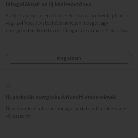
látogatóknak az Új köztemetőben
Az Új köztemető területén elektromos járművek (pl. riksa
vagy golfkocsi) biztosítása nehezen mozgó vagy
mozgásukban korlátozott látogatók számára. A járművek
a temetőkapu és a megadott sírhely között közlekednének.
Megnézem
Új parkolók mozgáskorlátozott embereknek
Új parkolók létrehozása mozgáskorlátozott embereknek
városszerte.