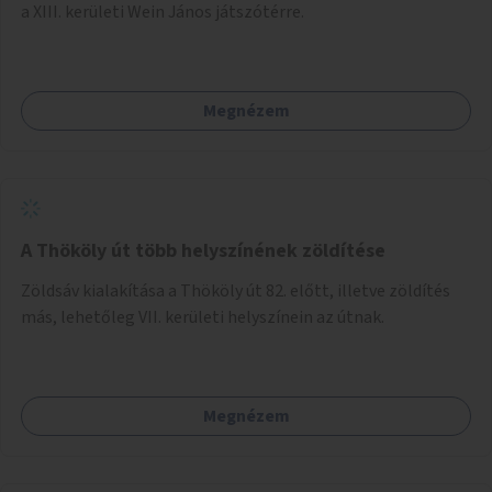
a XIII. kerületi Wein János játszótérre.
Megnézem
A Thököly út több helyszínének zöldítése
Zöldsáv kialakítása a Thököly út 82. előtt, illetve zöldítés
más, lehetőleg VII. kerületi helyszínein az útnak.
Megnézem