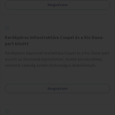
Megnézem
Kerékpáros infrastruktúra Csepel és a Kis-Duna-
part között
Kerékpáros kapcsolat kialakítása Csepel és a Kis-Duna-part
között az útvonalak kijelölésével, kisebb korrekciókkal,
valamint szükség esetén biztonságos átkelőhelyek
létesítésével.
Megnézem