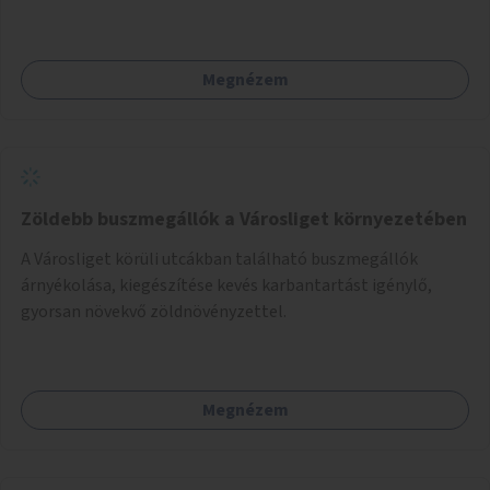
Megnézem
Zöldebb buszmegállók a Városliget környezetében
A Városliget körüli utcákban található buszmegállók
árnyékolása, kiegészítése kevés karbantartást igénylő,
gyorsan növekvő zöldnövényzettel.
Megnézem