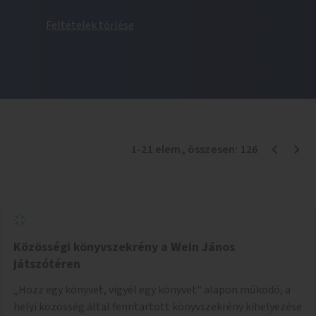
Feltételek törlése
1
-
21
elem
, összesen:
126
Közösségi könyvszekrény a Wein János
játszótéren
„Hozz egy könyvet, vigyél egy könyvet" alapon működő, a
helyi közösség által fenntartott könyvszekrény kihelyezése