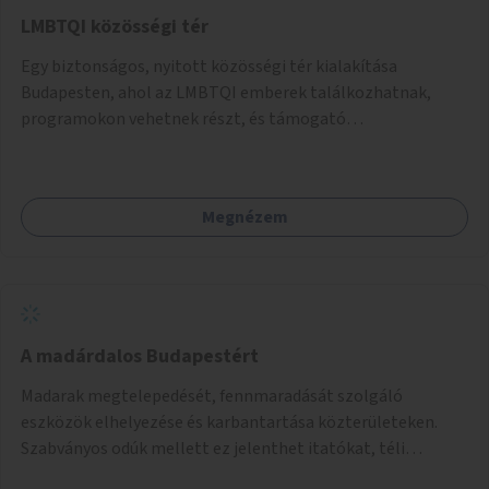
LMBTQI közösségi tér
Egy biztonságos, nyitott közösségi tér kialakítása
Budapesten, ahol az LMBTQI emberek találkozhatnak,
programokon vehetnek részt, és támogató
szolgáltatásokat érhetnek el. A központ helyet adhatna
csoportfoglalkozásoknak, kulturális eseményeknek és civil
szervezetek programjainak is. Az üzemeltető pályázat
Megnézem
útján lesz kiválasztva.
A madárdalos Budapestért
Madarak megtelepedését, fennmaradását szolgáló
eszközök elhelyezése és karbantartása közterületeken.
Szabványos odúk mellett ez jelenthet itatókat, téli
madáretetőket is.