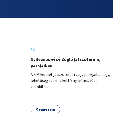
Nyilvános vécé Zugló játszóterein,
parkjaiban
A XIV. kerület játszóterein vagy parkjaiban egy,
lehetőség szerint kettő nyilvános vécé
kialakítása.
Megnézem