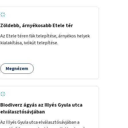
Zöldebb, árnyékosabb Etele tér
Az Etele téren fák telepítése, árnyékos helyek
kialakítása, ivókút telepítése.
Megnézem
Biodiverz ágyás az Illyés Gyula utca
elválasztósávjában
Az Illyés Gyula utca elválasztósávjában a