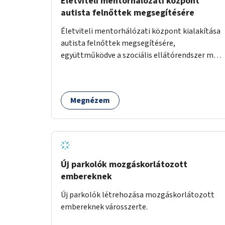
Életviteli mentorhálózati központ
autista felnőttek megsegítésére
Életviteli mentorhálózati központ kialakítása
autista felnőttek megsegítésére,
együttműködve a szociális ellátórendszer más
szereplőivel.
Megnézem
Új parkolók mozgáskorlátozott
embereknek
Új parkolók létrehozása mozgáskorlátozott
embereknek városszerte.