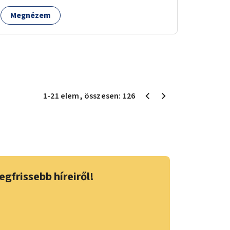
Megnézem
1
-
21
elem
, összesen:
126
egfrissebb híreiről!