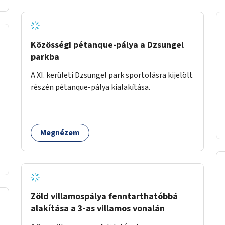
Közösségi pétanque-pálya a Dzsungel
parkba
A XI. kerületi Dzsungel park sportolásra kijelölt
részén pétanque-pálya kialakítása.
Megnézem
Zöld villamospálya fenntarthatóbbá
alakítása a 3-as villamos vonalán