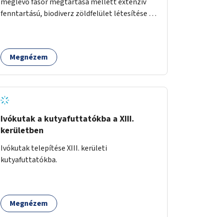
meglévő fasor megtartása mellett extenzív
fenntartású, biodiverz zöldfelület létesítése a
jelenlegi gyep helyén.
Megnézem
Ivókutak a kutyafuttatókba a XIII.
kerületben
Ivókutak telepítése XIII. kerületi
kutyafuttatókba.
Megnézem