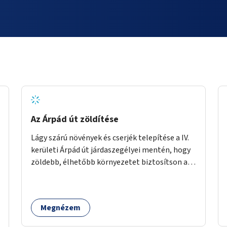
Az Árpád út zöldítése
Lágy szárú növények és cserjék telepítése a IV.
kerületi Árpád út járdaszegélyei mentén, hogy
zöldebb, élhetőbb környezetet biztosítson a
gyalogosok számára.
Megnézem