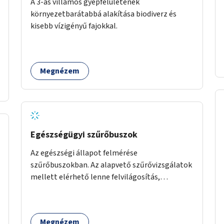
A 3-as villamos gyepfelületének
környezetbarátabbá alakítása biodiverz és
kisebb vízigényű fajokkal.
Megnézem
Egészségügyi szűrőbuszok
Az egészségi állapot felmérése
szűrőbuszokban. Az alapvető szűrővizsgálatok
mellett elérhető lenne felvilágosítás,
egészségügyi tanácsadás, a szexuális úton
terjedő betegségek szűrése és a
szenvedélybetegek támogatása.
Megnézem