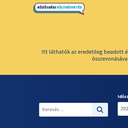
Itt láthatók az eredetileg beadott 
összevonásával
Idős