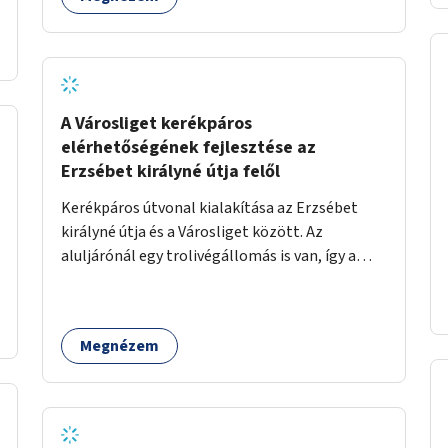
A Városliget kerékpáros
elérhetőségének fejlesztése az
Erzsébet királyné útja felől
Kerékpáros útvonal kialakítása az Erzsébet
királyné útja és a Városliget között. Az
aluljárónál egy trolivégállomás is van, így a
kerékpáros infrastruktúrát úgy kell kialakítani,
hogy biztonságosan lehessen biciklizni a
troliforgalom mellett is. Az útvonal
Megnézem
átvezetésre kerülne a Hungária körúton, majd a
Városligetig folytatódna a Hermina utat
keresztezve.