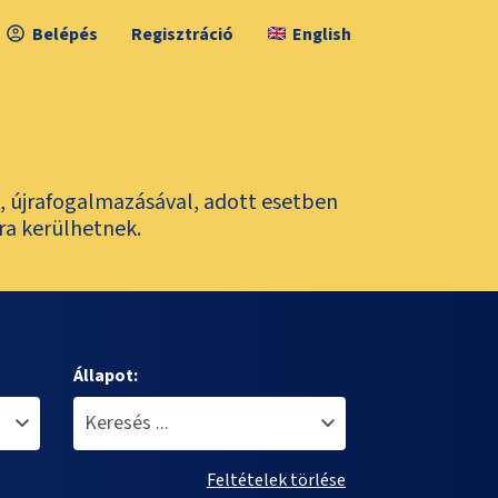
Belépés
Regisztráció
English
l, újrafogalmazásával, adott esetben
ra kerülhetnek.
Állapot:
Feltételek törlése