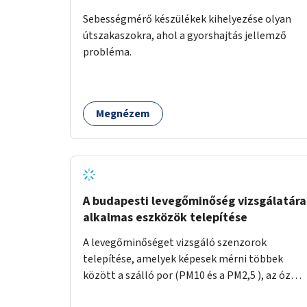
Sebességmérő készülékek kihelyezése olyan
útszakaszokra, ahol a gyorshajtás jellemző
probléma.
Megnézem
A budapesti levegőminőség vizsgálatára
alkalmas eszközök telepítése
A levegőminőséget vizsgáló szenzorok
telepítése, amelyek képesek mérni többek
között a szálló por (PM10 és a PM2,5 ), az ózon
(O₃) és a nitrogén-dioxid (NO₂) koncentrációját,