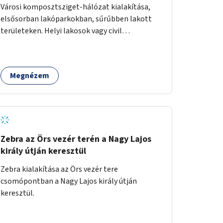
Városi komposztsziget-hálózat kialakítása,
elsősorban lakóparkokban, sűrűbben lakott
területeken. Helyi lakosok vagy civil
szervezetek számára komposztmesteri képzés
biztosítása, ami lehetővé teszi a
komposztszigetek helyben történő hosszú
Megnézem
távú fenntartását.
Zebra az Örs vezér terén a Nagy Lajos
király útján keresztül
Zebra kialakítása az Örs vezér tere
csomópontban a Nagy Lajos király útján
keresztül.