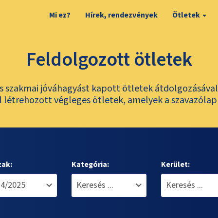
Mi ez?
Hírek, rendezvények
Ötletek
Feldolgozott ötletek
és szakmai jóváhagyást kapott ötletek átdolgozásáva
 létrehozott végleges ötletek, amelyek a szavazólap
zak:
Kategória:
Kerület: