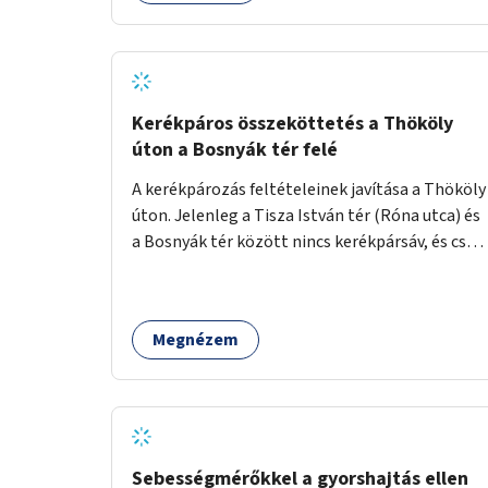
Kerékpáros összeköttetés a Thököly
úton a Bosnyák tér felé
A kerékpározás feltételeinek javítása a Thököly
úton. Jelenleg a Tisza István tér (Róna utca) és
a Bosnyák tér között nincs kerékpársáv, és csak
a most épülő szakaszon folytatódik a Bosnyák
tér után.
Megnézem
Sebességmérőkkel a gyorshajtás ellen