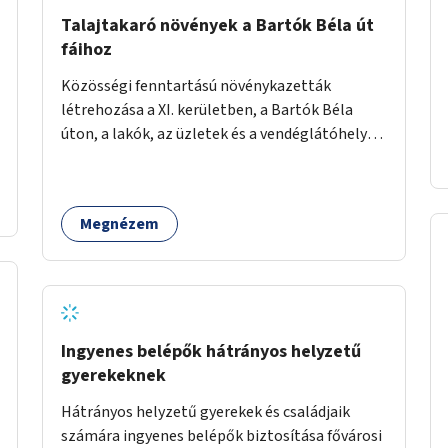
Talajtakaró növények a Bartók Béla út
fáihoz
Közösségi fenntartású növénykazetták
létrehozása a XI. kerületben, a Bartók Béla
úton, a lakók, az üzletek és a vendéglátóhelyek
együttműködésével.
Megnézem
Ingyenes belépők hátrányos helyzetű
gyerekeknek
Hátrányos helyzetű gyerekek és családjaik
számára ingyenes belépők biztosítása fővárosi