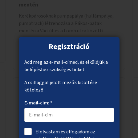
mentén
Kerékpárosoknak pumpapálya (hullámpálya,
pumptrack) létrehozása a Rákos-patak
mentén a Váci út és a Lomb utca közötti
parkoló helyén.
Regisztráció
Megnézem
Add meg az e-mail-címed, és elküldjük a
belépéshez szükséges linket.
A csillaggal jelölt mezők kitöltése
kötelező
Zöldebb buszmegállók a Városliget
E-mail-cím: *
környezetében
A Városliget körüli utcákban található
buszmegállók árnyékolása, kiegészítése kevés
karbantartást igénylő, gyorsan növekvő
Elolvastam és elfogadom az