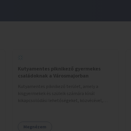
Kutyamentes piknikező gyermekes
családoknak a Városmajorban
Kutyamentes piknikező terület, amely a
kisgyermekek és szüleik számára kínál
kikapcsolódási lehetőségeket, közvécével,
pelenkázóval.
Megnézem