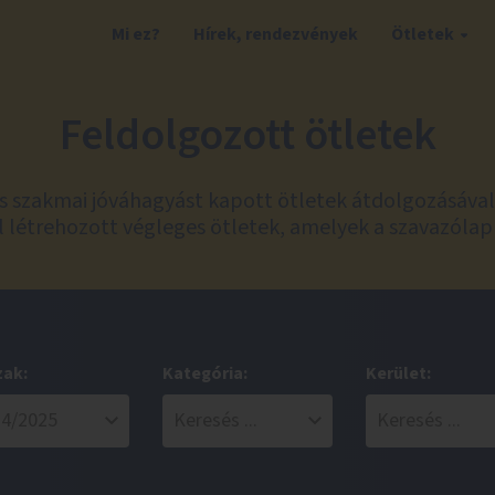
Mi ez?
Hírek, rendezvények
Ötletek
Feldolgozott ötletek
és szakmai jóváhagyást kapott ötletek átdolgozásáva
 létrehozott végleges ötletek, amelyek a szavazólap
zak:
Kategória:
Kerület: