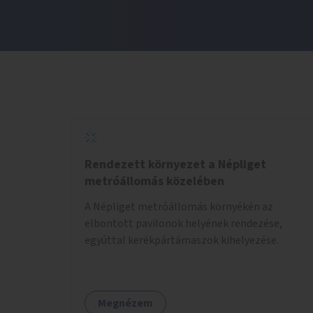
Rendezett környezet a Népliget
metróállomás közelében
A Népliget metróállomás környékén az
elbontott pavilonok helyének rendezése,
egyúttal kerékpártámaszok kihelyezése.
Megnézem