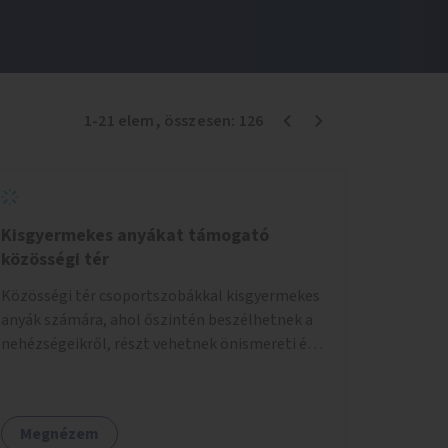
1
-
21
elem
, összesen:
126
Kisgyermekes anyákat támogató
közösségi tér
Közösségi tér csoportszobákkal kisgyermekes
anyák számára, ahol őszintén beszélhetnek a
nehézségeikről, részt vehetnek önismereti és
regeneráló foglalkozásokon (pl. gyógytorna,
jóga, terápia), miközben a gyerekek
biztonságban játszhatnak.
Megnézem