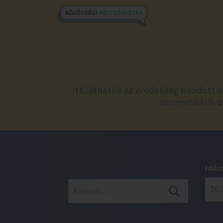
Itt láthatók az eredetileg beadott 
összevonásával
Idős