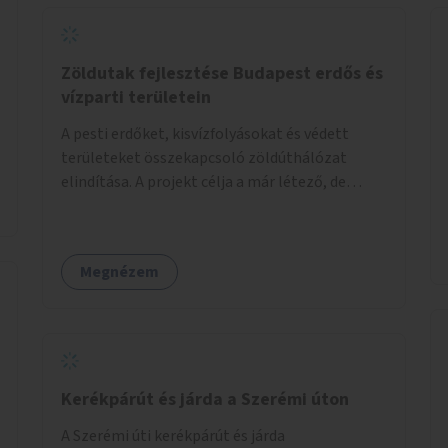
Zöldutak fejlesztése Budapest erdős és
vízparti területein
A pesti erdőket, kisvízfolyásokat és védett
területeket összekapcsoló zöldúthálózat
elindítása. A projekt célja a már létező, de
gyakran elhanyagolt vagy ismeretlen ösvények
biztonságosabbá és használhatóbbá tétele,
különösen a közúti átvezetések, csúszós
Megnézem
szakaszok és szűkületek javításával, néhány
ponton pedig helyszíni beavatkozással (pl.
táblák kihelyezése, hulladékgyűjtők,
akadálymentesítés). Az útvonalak kijelölése és
koncepcióterv-szintű összekötése támogatná
a zöldutakon való közlekedést.
Kerékpárút és járda a Szerémi úton
A Szerémi úti kerékpárút és járda