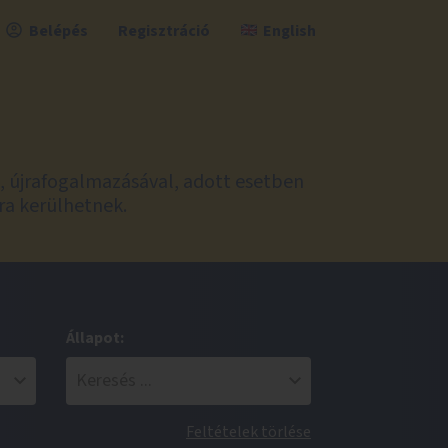
Belépés
Regisztráció
English
l, újrafogalmazásával, adott esetben
ra kerülhetnek.
Állapot:
Feltételek törlése