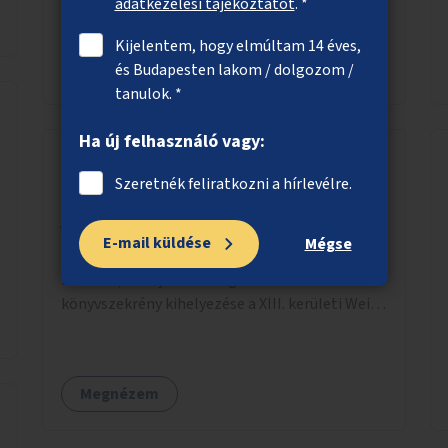
zöldnövényzettel.
adatkezelési tájékoztatót
. *
Kijelentem, hogy elmúltam 14 éves,
Megnézem
és Budapesten lakom / dolgozom /
tanulok. *
Ha új felhasználó vagy:
Szeretnék feliratkozni a hírlevélre.
Közösségi könyvszekrény a Wein János
játszótéren
E-mail küldése
Mégse
„Hozz egy könyvet, vigyél egy könyvet" alapon
működő, a helyi közösség által fenntartott
könyvszekrény kihelyezése a XIII. kerületi Wein
János játszótérre.
Megnézem