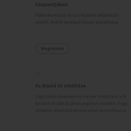
központjában
Rákoskeresztúr központjában időjárástól
védett, fedett kerékpártároló kialakítása.
Megnézem
Az Árpád út zöldítése
Lágy szárú növények és cserjék telepítése a IV.
kerületi Árpád út járdaszegélyei mentén, hogy
zöldebb, élhetőbb környezetet biztosítson a
gyalogosok számára.