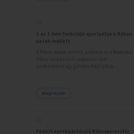
3 az 1-ben funkciójú sportpálya a Rákos-
patak mellett
A Rákos-patak mellett, a Göncöl és a Madarász
Viktor utca közötti szakaszon lévő
zöldterületre egy gumiborítású pálya
létesítése, amely az állítható hálónak
köszönhetően alkalmas röplabdára,
tollaslabdára, illetve lábteniszre is.
Megnézem
Fedett kerékpártároló Rákoskeresztúr