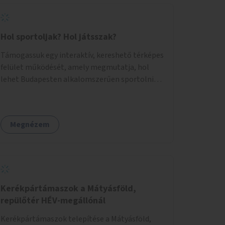
Hol sportoljak? Hol játsszak?
Támogassuk egy interaktív, kereshető térképes
felület működését, amely megmutatja, hol
lehet Budapesten alkalomszerűen sportolni
vagy játszani klubokban, közösségi terekben
vagy nyilvános pályákon. A felhasználó például
könnyen megtudhatja, hol tud a környékén
Megnézem
jógázni, bridzsezni, biliárdozni vagy
társasjátékozni, és azt is, hogy ezek mikor
érhetők el. A projekt célja, hogy átláthatóvá és
könnyen elérhetővé tegye a város közösségi
sport- és játéklehetőségeit bárki számára, egy
már meglévő, fejlesztett megoldás
Kerékpártámaszok a Mátyásföld,
fenntartásán keresztül.
repülőtér HÉV-megállónál
Kerékpártámaszok telepítése a Mátyásföld,