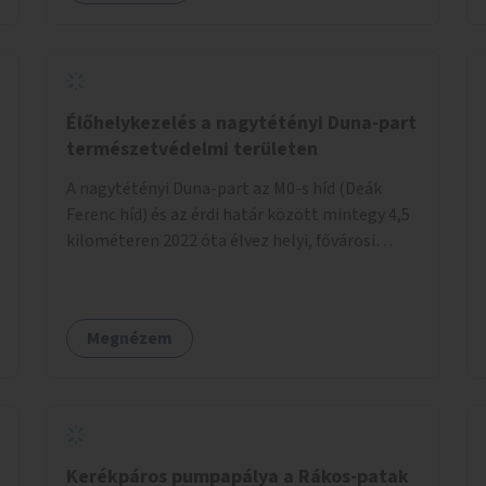
Élőhelykezelés a nagytétényi Duna-part
természetvédelmi területen
A nagytétényi Duna-part az M0-s híd (Deák
Ferenc híd) és az érdi határ között mintegy 4,5
kilométeren 2022 óta élvez helyi, fővárosi
védelmet. Ehhez kapcsolódóan javasoljuk a
terület élőhelykezelését, a tájidegen, invazív
fajok ritkítását, visszaszorítását.
Megnézem
Kerékpáros pumpapálya a Rákos-patak