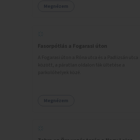
Megnézem
Fasorpótlás a Fogarasi úton
A Fogarasi úton a Róna utca és a Padlizsán utca
között, a páratlan oldalon fák ültetése a
parkolóhelyek közé.
Megnézem