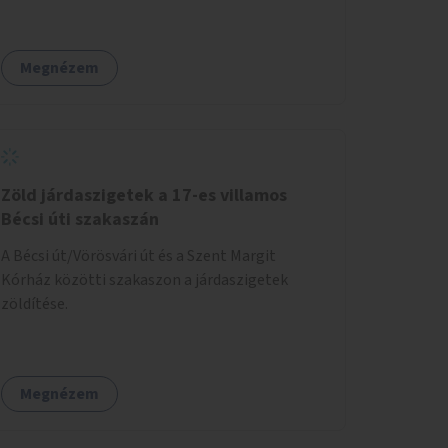
zárható, közösen használható kerékpártárolók
kialakítására, amelyek védelmet nyújtanak az
időjárás viszontagságaival szemben.
Megnézem
Zöld járdaszigetek a 17-es villamos
Bécsi úti szakaszán
A Bécsi út/Vörösvári út és a Szent Margit
Kórház közötti szakaszon a járdaszigetek
zöldítése.
Megnézem