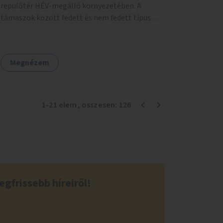
repülőtér HÉV-megálló környezetében. A
támaszok között fedett és nem fedett típusok
is lesznek, a helyszíni adottságokhoz igazodva.
Megnézem
1
-
21
elem
, összesen:
126
egfrissebb híreiről!