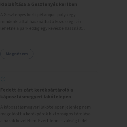
kialakítása a Gesztenyés kertben
A Gesztenyés kerti pétanque-pálya egy
mindenki által használható közösségi tér
lehetne a park eddig egy kevésbé használt
részén. A játék egyszerre nyújtana lehetőséget
kikapcsolódásra, társasági élményre és
sportolásra – generációkon átívelően, akár
Megnézem
mozgásukban korlátozott, autizmussal vagy
demenciával élő emberek számára is.
Fedett és zárt kerékpártároló a
káposztásmegyeri lakótelepen
A káposztásmegyeri lakótelepen jelenleg nem
megoldott a kerékpárok biztonságos tárolása
a házak közelében. Ezért lenne szükség fedett,