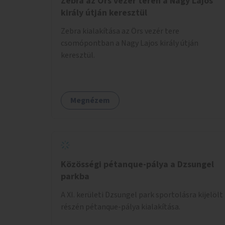
Zebra az Örs vezér terén a Nagy Lajos
király útján keresztül
Zebra kialakítása az Örs vezér tere
csomópontban a Nagy Lajos király útján
keresztül.
Megnézem
Közösségi pétanque-pálya a Dzsungel
parkba
A XI. kerületi Dzsungel park sportolásra kijelölt
részén pétanque-pálya kialakítása.