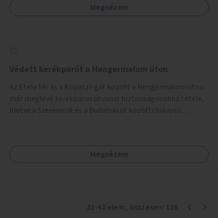
Megnézem
Védett kerékpárút a Hengermalom úton
Az Etele tér és a Kopaszi-gát között a Hengermalom úton
már meglévő kerékpáros útvonal biztonságosabbá tétele,
illetve a Szerémi út és a Budafoki út közötti hiányzó
szakasz kiépítése. Ezáltal gyerek- és családbarát
kerékpáros útvonal alakítható ki, amely többek között
iskolákhoz, kulturális intézményekhez és a Kopaszi-gáthoz
Megnézem
biztosítana elérést.
22
-
42
elem
, összesen:
126