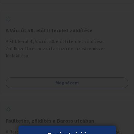
A Váci út 50. előtti terület zöldítése
A XIII. kerület, Váci út 50. előtti terület zöldítése.
Zöldkazetta és hozzá tartozó öntözési rendszer
kialakítása.
Megnézem
Faültetés, zöldítés a Baross utcában
A Baross utca Nagykörúton kívüli szakaszán fák ültetése,