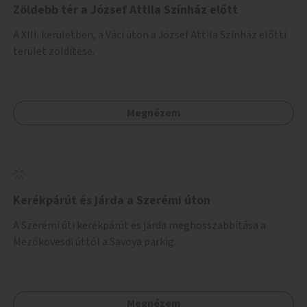
Zöldebb tér a József Attila Színház előtt
A XIII. kerületben, a Váci úton a József Attila Színház előtti
terület zöldítése.
Megnézem
Kerékpárút és járda a Szerémi úton
A Szerémi úti kerékpárút és járda meghosszabbítása a
Mezőkövesdi úttól a Savoya parkig.
Megnézem