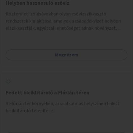
Helyben hasznosuló esővíz
Közterületi zöldsávokban olyan esővízszikkasztó
rendszerek kialakítása, amelyek a csapadékvizet helyben
elszikkasztják, egyúttal lehetőséget adnak növényzet
telepítésére is.
Megnézem
Fedett biciklitároló a Flórián téren
A Flórián tér környékén, arra alkalmas helyszínen fedett
biciklitároló telepítése.