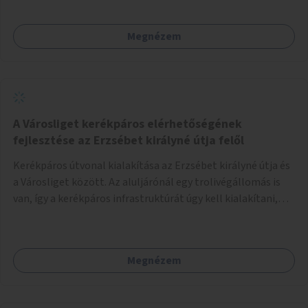
Megnézem
A Városliget kerékpáros elérhetőségének
fejlesztése az Erzsébet királyné útja felől
Kerékpáros útvonal kialakítása az Erzsébet királyné útja és
a Városliget között. Az aluljárónál egy trolivégállomás is
van, így a kerékpáros infrastruktúrát úgy kell kialakítani,
hogy biztonságosan lehessen biciklizni a troliforgalom
mellett is. Az útvonal átvezetésre kerülne a Hungária
körúton, majd a Városligetig folytatódna a Hermina utat
Megnézem
keresztezve.