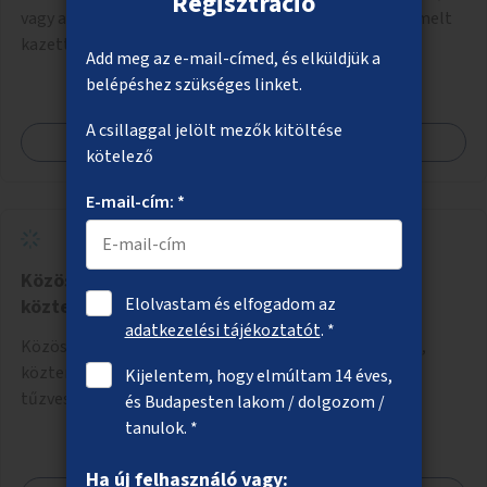
Regisztráció
vagy ahol erre a közművek miatt nincs lehetőség, kiemelt
kazettás évelőágyások létrehozása.
Add meg az e-mail-címed, és elküldjük a
belépéshez szükséges linket.
A csillaggal jelölt mezők kitöltése
Megnézem
kötelező
E-mail-cím: *
Közösségi grillezőhelyek parkokban,
Elolvastam és elfogadom az
közterületeken
adatkezelési tájékoztatót
. *
Közösségi grillezőhelyek kialakítása olyan parkokban,
közterületeken, ahol nem zavar másokat, nem okoz
Kijelentem, hogy elmúltam 14 éves,
tűzveszélyt.
és Budapesten lakom / dolgozom /
tanulok. *
Ha új felhasználó vagy: