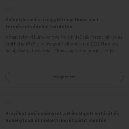
Élőhelykezelés a nagytétényi Duna-part
természetvédelmi területen
A nagytétényi Duna-part az M0-s híd (Deák Ferenc híd) és az
érdi határ között mintegy 4,5 kilométeren 2022 óta élvez
helyi, fővárosi védelmet. Ehhez kapcsolódóan javasoljuk a
terület élőhelykezelését, a tájidegen, invazív fajok
ritkítását, visszaszorítását.
Megnézem
Árnyékot adó növényzet a Rákosligeti határút és
Bökényföldi út melletti kerékpárút mentén