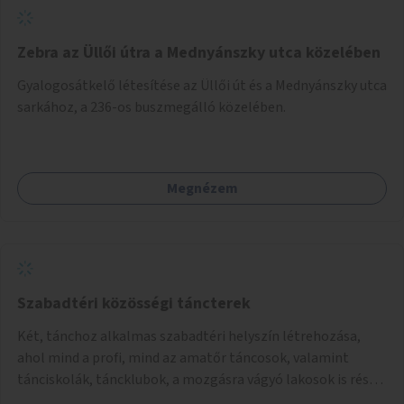
Zebra az Üllői útra a Mednyánszky utca közelében
Gyalogosátkelő létesítése az Üllői út és a Mednyánszky utca
sarkához, a 236-os buszmegálló közelében.
Megnézem
Szabadtéri közösségi táncterek
Két, tánchoz alkalmas szabadtéri helyszín létrehozása,
ahol mind a profi, mind az amatőr táncosok, valamint
tánciskolák, táncklubok, a mozgásra vágyó lakosok is részt
vehetnek közösségi eseményeken.