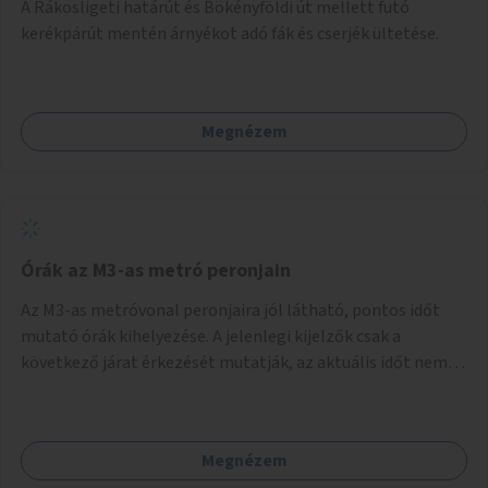
A Rákosligeti határút és Bökényföldi út mellett futó
kerékpárút mentén árnyékot adó fák és cserjék ültetése.
Megnézem
Órák az M3-as metró peronjain
Az M3-as metróvonal peronjaira jól látható, pontos időt
mutató órák kihelyezése. A jelenlegi kijelzők csak a
következő járat érkezését mutatják, az aktuális időt nem.
Az órák a peronokon várakozók tájékozódását segítenék,
ahogyan az más közösségi tereken is bevett gyakorlat.
Megnézem