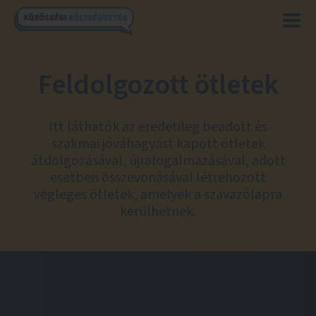
Feldolgozott ötletek
Itt láthatók az eredetileg beadott és
szakmai jóváhagyást kapott ötletek
átdolgozásával, újrafogalmazásával, adott
esetben összevonásával létrehozott
végleges ötletek, amelyek a szavazólapra
kerülhetnek.