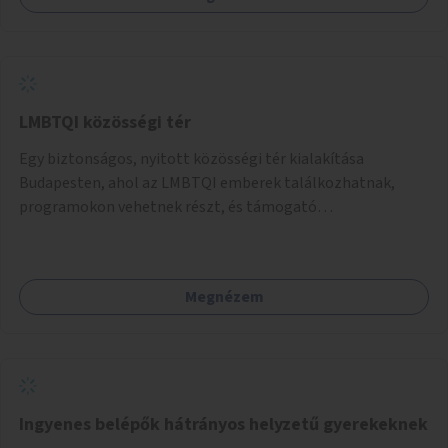
LMBTQI közösségi tér
Egy biztonságos, nyitott közösségi tér kialakítása
Budapesten, ahol az LMBTQI emberek találkozhatnak,
programokon vehetnek részt, és támogató
szolgáltatásokat érhetnek el. A központ helyet adhatna
csoportfoglalkozásoknak, kulturális eseményeknek és civil
szervezetek programjainak is. Az üzemeltető pályázat
Megnézem
útján lesz kiválasztva.
Ingyenes belépők hátrányos helyzetű gyerekeknek