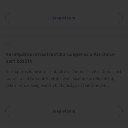
Megnézem
Kerékpáros infrastruktúra Csepel és a Kis-Duna-
part között
Kerékpáros kapcsolat kialakítása Csepel és a Kis-Duna-part
között az útvonalak kijelölésével, kisebb korrekciókkal,
valamint szükség esetén biztonságos átkelőhelyek
létesítésével.
Megnézem