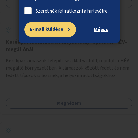
Megnézem
Szeretnék feliratkozni a hírlevélre.
E-mail küldése
Mégse
Kerékpártámaszok a Mátyásföld, repülőtér HÉV-
megállónál
Kerékpártámaszok telepítése a Mátyásföld, repülőtér HÉV-
megálló környezetében. A támaszok között fedett és nem
fedett típusok is lesznek, a helyszíni adottságokhoz
igazodva.
Megnézem