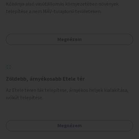
Kőbánya alsó vasútállomás környezetében növények
telepítése a nem MÁV-tulajdonú területeken.
Megnézem
Zöldebb, árnyékosabb Etele tér
Az Etele téren fák telepítése, árnyékos helyek kialakítása,
ivókút telepítése.
Megnézem