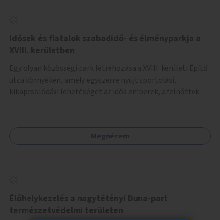
Idősek és fiatalok szabadidő- és élményparkja a
XVIII. kerületben
Egy olyan közösségi park létrehozása a XVIII. kerületi Építő
utca környékén, amely egyszerre nyújt sportolási,
kikapcsolódási lehetőséget az idős emberek, a felnőttek és
a gyerekek számára is.
Megnézem
Élőhelykezelés a nagytétényi Duna-part
természetvédelmi területen