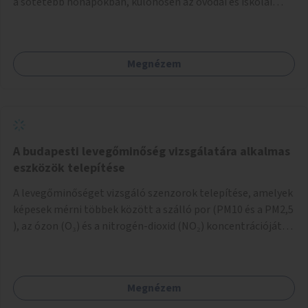
a sötétebb hónapokban, különösen az óvodai és iskolai
foglalkozások utáni időszakban.
Megnézem
A budapesti levegőminőség vizsgálatára alkalmas
eszközök telepítése
A levegőminőséget vizsgáló szenzorok telepítése, amelyek
képesek mérni többek között a szálló por (PM10 és a PM2,5
), az ózon (O₃) és a nitrogén-dioxid (NO₂) koncentrációját,
valamint meteorológiai paramétereket, például a
szélsebességet, a szélirányt, a hőmérsékletet vagy a relatív
páratartalmat. A gyűjtött adatok egy online platformon
Megnézem
(webes felület és mobilalkalmazás) lennének elérhetők,