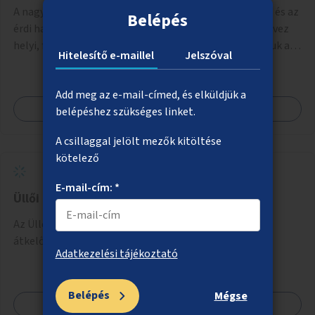
A nagytétényi Duna-part az M0-s híd (Deák Ferenc híd) és az
Belépés
érdi határ között mintegy 4,5 kilométeren 2022 óta élvez
helyi, fővárosi védelmet. Ehhez kapcsolódóan javasoljuk a
Hitelesítő e-maillel
Jelszóval
terület élőhelykezelését, a tájidegen, invazív fajok
ritkítását, visszaszorítását.
Add meg az e-mail-címed, és elküldjük a
Megnézem
belépéshez szükséges linket.
A csillaggal jelölt mezők kitöltése
kötelező
E-mail-cím: *
Üllői úti gyalogosátkelő a Rába utcánál
Az Üllői út pestszentlőrinci szakaszán új gyalogos-
átkelőhely létesítése a Rába utcánál.
Adatkezelési tájékoztató
Belépés
Mégse
Megnézem