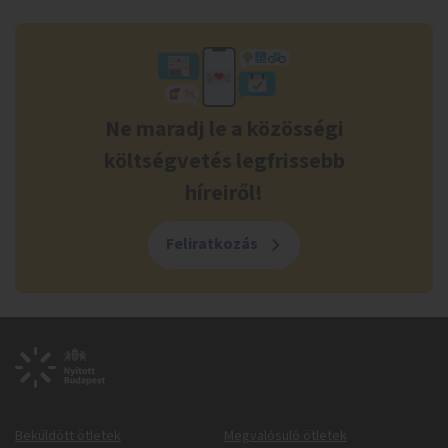
Ne maradj le a közösségi
költségvetés legfrissebb
híreiről!
Feliratkozás
Beküldött ötletek
Megvalósuló ötletek