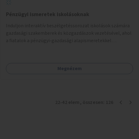
Pénzügyi ismeretek iskolásoknak
Induljon interaktív beszélgetéssorozat iskolások számára
gazdasági szakemberek és közgazdászok vezetésével, ahol
a fiatalok a pénzügyi-gazdasági alapismeretekkel
kapcsolatban tájékozódhatnak. A program többalkalmas
lenne, heti rendszerességgel tartanák iskolai csoportok
számára, önkormányzati intézményben vagy külső
Megnézem
helyszínen iskolai együttműködéssel. A szervezést az
Önkormányzat koordinálná, a tematikát a szakemberek
alakítanák ki, külön figyelmet fordítva a hátrányos helyzetű
gyerekek bevonására is. A program pilot jelleggel indulna,
több korosztály számára.
22
-
42
elem
, összesen:
126