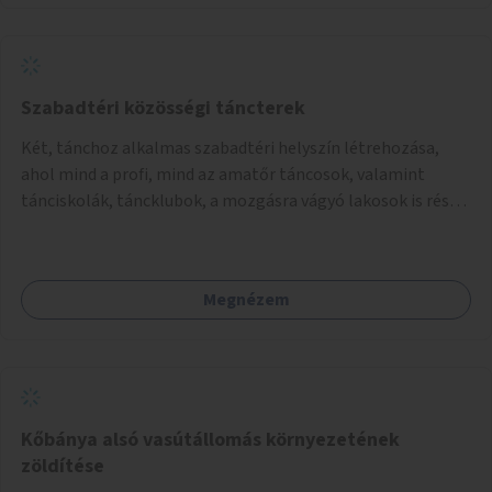
térképes megjelenítéssel és időbeli bontásban.
Szabadtéri közösségi táncterek
Két, tánchoz alkalmas szabadtéri helyszín létrehozása,
ahol mind a profi, mind az amatőr táncosok, valamint
tánciskolák, táncklubok, a mozgásra vágyó lakosok is részt
vehetnek közösségi eseményeken.
Megnézem
Kőbánya alsó vasútállomás környezetének
zöldítése