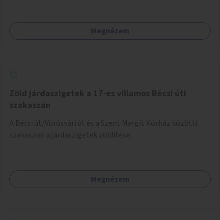
Megnézem
Zöld járdaszigetek a 17-es villamos Bécsi úti
szakaszán
A Bécsi út/Vörösvári út és a Szent Margit Kórház közötti
szakaszon a járdaszigetek zöldítése.
Megnézem