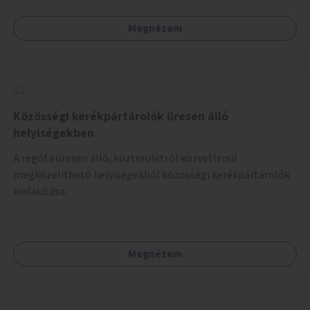
Megnézem
Közösségi kerékpártárolók üresen álló
helyiségekben
A régóta üresen álló, közterületről közvetlenül
megközelíthető helyiségekből közösségi kerékpártárolók
kialakítása.
Megnézem