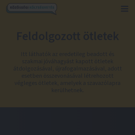
Feldolgozott ötletek
Itt láthatók az eredetileg beadott és
szakmai jóváhagyást kapott ötletek
átdolgozásával, újrafogalmazásával, adott
esetben összevonásával létrehozott
végleges ötletek, amelyek a szavazólapra
kerülhetnek.