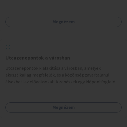
Megnézem
Utcazenepontok a városban
Utcazenepontok kialakítása a városban, amelyek
akusztikailag megfelelők, és a közönség zavartalanul
élvezheti az előadásokat. A zenészek egy időpontfoglalón
jelentkezhetnek be fellépni.
Megnézem