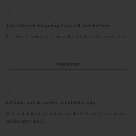
Játszóterek megvilágítása a X. kerületben
Két játszótér közvilágításának kialakítása a X. kerületben.
Megnézem
A Rákos-patak-meder rehabilitációja
Mederrehabilitáció a Rákos-patak XIII. kerületi szakaszán
vízvisszatartással.