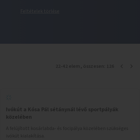
Feltételek törlése
22
-
42
elem
, összesen:
126
Ivókút a Kósa Pál sétánynál lévő sportpályák
közelében
A felújított kosárlabda- és focipálya közelében szükséges
ivókút kialakítása.