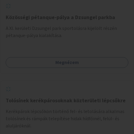
Közösségi pétanque-pálya a Dzsungel parkba
A XI. kerületi Dzsungel park sportolásra kijelölt részén
pétanque-pálya kialakítása.
Megnézem
Tolósínek kerékpárosoknak közterületi lépcsőkre
Kerékpárok lépcsőkön történő fel- és letolására alkalmas
tolósínek és rámpák telepítése hidak hídfőinél, felül- és
aluljáróknál.