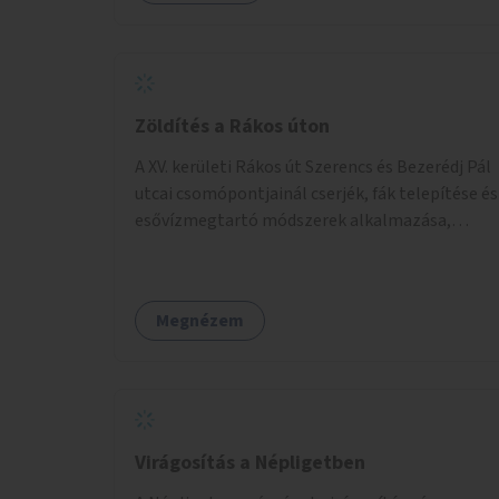
Zöldítés a Rákos úton
A XV. kerületi Rákos út Szerencs és Bezerédj Pál
utcai csomópontjainál cserjék, fák telepítése és
esővízmegtartó módszerek alkalmazása,
figyelembe véve a terület hosszú távú
átalakítási terveit.
Megnézem
Virágosítás a Népligetben