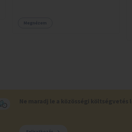
megvalósítás, így biztosítanánk, hogy ne
vesszen el további zöldfelület.
Megnézem
Ne maradj le a közösségi költségvetés l
Feliratkozás