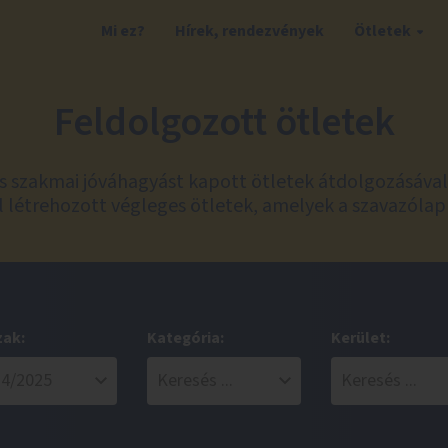
Mi ez?
Hírek, rendezvények
Ötletek
Feldolgozott ötletek
és szakmai jóváhagyást kapott ötletek átdolgozásáva
 létrehozott végleges ötletek, amelyek a szavazólap
zak:
Kategória:
Kerület: