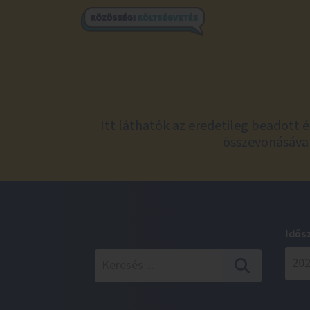
Itt láthatók az eredetileg beadott 
összevonásával
Idős