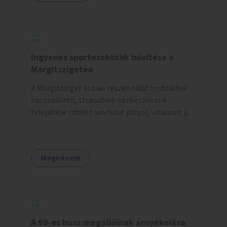
Ingyenes sporteszközök bővítése a
Margitszigeten
A Margitsziget északi részén saját testsúllyal
használható, strapabíró edzőeszközök
telepítése (street workout pálya), valamint új
kültéri pingpongasztalok kihelyezése. A
meglévő fitneszterület jelenleg alig felszerelt,
így kihasználatlan. A pingpongasztalok
Megnézem
telepítésével egy népszerű, ingyenes
sportolási lehetőség válna elérhetővé a sziget
északi felén, ahol jelenleg egyetlen asztal sem
található.
A 99-es busz megállóinak árnyékolása