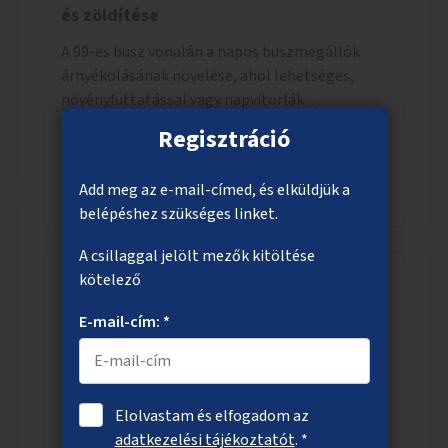
és zöldítése
A 99-es busz vonalán a napos buszmegállók
árnyékolásának növelése, ahol lehetséges,
növényfuttatással vagy napvitorlák
telepítésével. A projekt pilot jelleggel
Regisztráció
valósulna meg, a helyszíni adottságok
figyelembevételével.
Megnézem
Add meg az e-mail-címed, és elküldjük a
belépéshez szükséges linket.
A csillaggal jelölt mezők kitöltése
kötelező
Fedett biciklitároló a Flórián téren
E-mail-cím: *
A Flórián tér környékén, arra alkalmas
helyszínen fedett biciklitároló telepítése.
Elolvastam és elfogadom az
adatkezelési tájékoztatót
. *