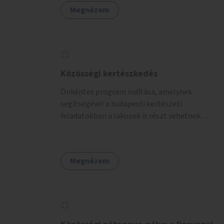
mozgás népszerűsítésével mindenki számára
Megnézem
nagy élményt nyújthat.
Közösségi kertészkedés
Önkéntes program indítása, amelynek
segítségével a budapesti kertészeti
feladatokban a lakosok is részt vehetnek
kertészeti szakemberek irányításával.
Megnézem