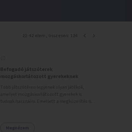
22
-
42
elem
, összesen:
126
Befogadó játszóterek
mozgáskorlátozott gyerekeknek
Több játszótéren legyenek olyan játékok,
amelyet mozgáskorlátozott gyerekek is
tudnak használni. Emellett a megközelítés is
legyen akadálymentes.
Megnézem