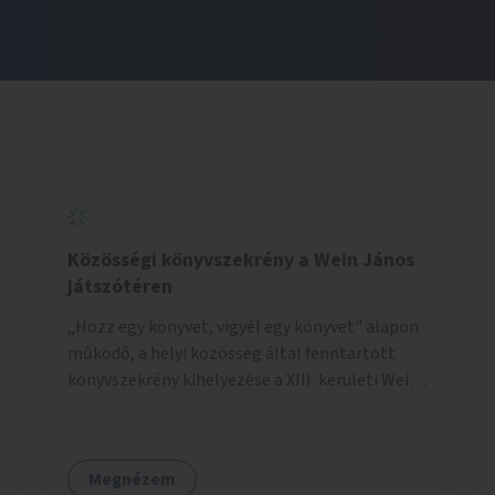
Közösségi könyvszekrény a Wein János
játszótéren
„Hozz egy könyvet, vigyél egy könyvet" alapon
működő, a helyi közösség által fenntartott
könyvszekrény kihelyezése a XIII. kerületi Wein
János játszótérre.
Megnézem