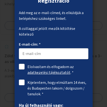
Regisztráció
kihelyezése.
Add meg az e-mail-címed, és elküldjük a
belépéshez szükséges linket.
Megnézem
A csillaggal jelölt mezők kitöltése
kötelező
E-mail-cím: *
Zöld villamospálya fenntarthatóbbá alakítása a 3-
as villamos vonalán
Elolvastam és elfogadom az
A 3-as villamos gyepfelületének környezetbarátabbá
adatkezelési tájékoztatót
. *
alakítása biodiverz és kisebb vízigényű fajokkal.
Kijelentem, hogy elmúltam 14 éves,
és Budapesten lakom / dolgozom /
tanulok. *
Megnézem
Ha új felhasználó vagy: