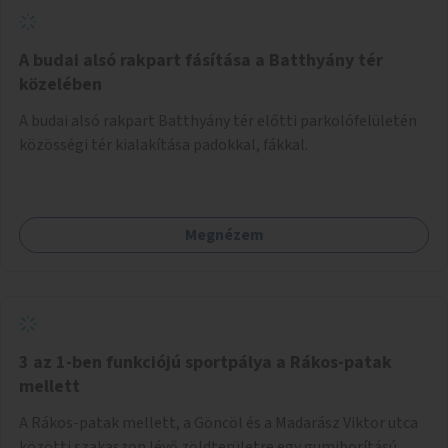
A budai alsó rakpart fásítása a Batthyány tér
közelében
A budai alsó rakpart Batthyány tér előtti parkolófelületén
közösségi tér kialakítása padokkal, fákkal.
Megnézem
3 az 1-ben funkciójú sportpálya a Rákos-patak
mellett
A Rákos-patak mellett, a Göncöl és a Madarász Viktor utca
közötti szakaszon lévő zöldterületre egy gumiborítású