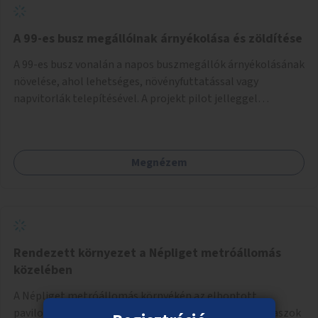
A 99-es busz megállóinak árnyékolása és zöldítése
A 99-es busz vonalán a napos buszmegállók árnyékolásának
növelése, ahol lehetséges, növényfuttatással vagy
napvitorlák telepítésével. A projekt pilot jelleggel
valósulna meg, a helyszíni adottságok figyelembevételével.
Megnézem
Rendezett környezet a Népliget metróállomás
közelében
A Népliget metróállomás környékén az elbontott
pavilonok helyének rendezése, egyúttal kerékpártámaszok