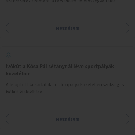
szervezetek számára, a társadalmi felelősségvállalás
jegyében. A cél, hogy közérdekű, segítő tevékenységeket
mutassanak be látványos, gondolatébresztő formában,
például rajzokkal, kérdésekkel, üzenetküldési lehetőséggel
Megnézem
vagy akciónapokkal – bérleti és közüzemi díjak nélkül, a
jelenlegi elhanyagolt állapot helyett.
Ivókút a Kósa Pál sétánynál lévő sportpályák
közelében
A felújított kosárlabda- és focipálya közelében szükséges
ivókút kialakítása.
Megnézem