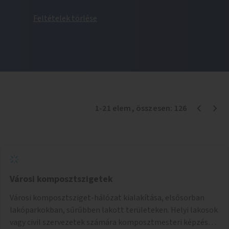
Feltételek törlése
1
-
21
elem
, összesen:
126
Városi komposztszigetek
Városi komposztsziget-hálózat kialakítása, elsősorban
lakóparkokban, sűrűbben lakott területeken. Helyi lakosok
vagy civil szervezetek számára komposztmesteri képzés