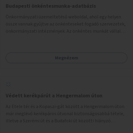
Budapesti önkéntesmunka-adatbázis
Önkormányzati üzemeltetésű weboldal, ahol egy helyen
össze vannak gyűjtve az önkénteseket fogadó szervezetek,
önkormányzati intézmények. Az önkéntes munkát vállalók
így könnyen kereshetnek helyszín és/vagy intézmény,
illetve a munka jellege alapján, és kapcsolatba tudnak lépni
az önkénteseket fogadó szervezetekkel. Maga az önkéntes
Megnézem
munka már az önkormányzattól függetlenül folyna, az
önkormányzat a weboldal üzemeltetését és
népszerűsítését végezné, amelynek kiemelt része lenne az
adatok naprakészen tartása.
Védett kerékpárút a Hengermalom úton
Az Etele tér és a Kopaszi-gát között a Hengermalom úton
már meglévő kerékpáros útvonal biztonságosabbá tétele,
illetve a Szerémi út és a Budafoki út közötti hiányzó
szakasz kiépítése. Ezáltal gyerek- és családbarát