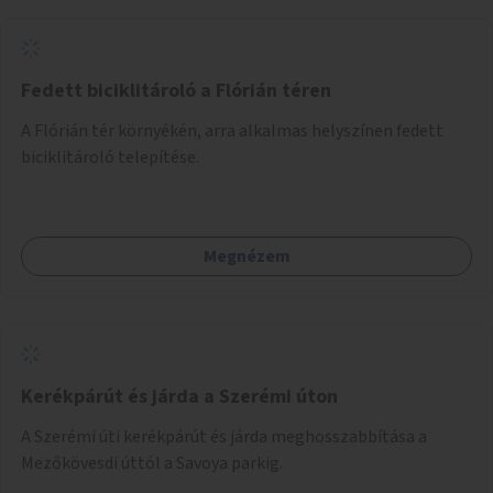
Fedett biciklitároló a Flórián téren
A Flórián tér környékén, arra alkalmas helyszínen fedett
biciklitároló telepítése.
Megnézem
Kerékpárút és járda a Szerémi úton
A Szerémi úti kerékpárút és járda meghosszabbítása a
Mezőkövesdi úttól a Savoya parkig.