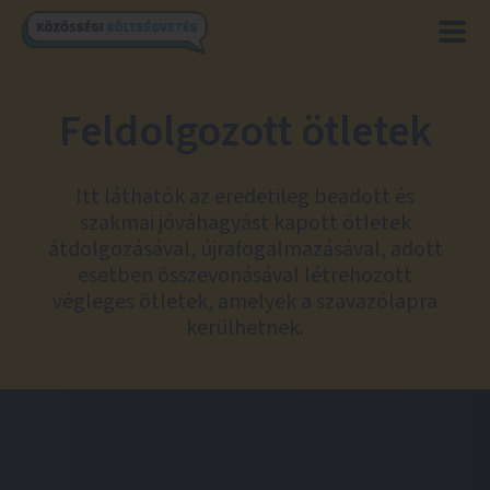
Feldolgozott ötletek
Itt láthatók az eredetileg beadott és
szakmai jóváhagyást kapott ötletek
átdolgozásával, újrafogalmazásával, adott
esetben összevonásával létrehozott
végleges ötletek, amelyek a szavazólapra
kerülhetnek.