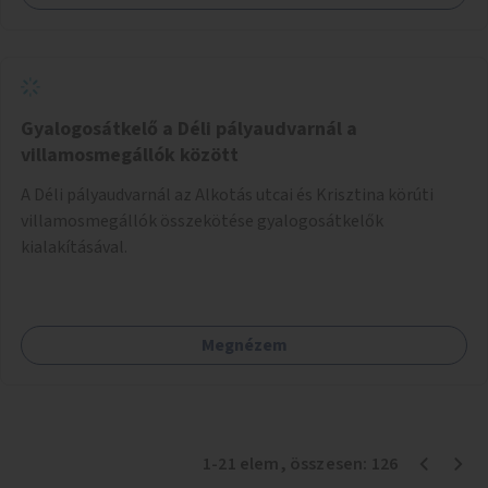
Gyalogosátkelő a Déli pályaudvarnál a
villamosmegállók között
A Déli pályaudvarnál az Alkotás utcai és Krisztina körúti
villamosmegállók összekötése gyalogosátkelők
kialakításával.
Megnézem
1
-
21
elem
, összesen:
126