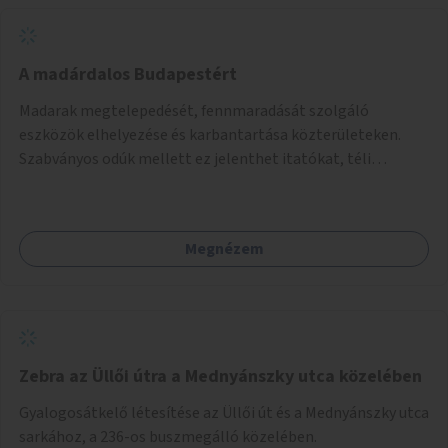
A madárdalos Budapestért
Madarak megtelepedését, fennmaradását szolgáló
eszközök elhelyezése és karbantartása közterületeken.
Szabványos odúk mellett ez jelenthet itatókat, téli
madáretetőket is.
Megnézem
Zebra az Üllői útra a Mednyánszky utca közelében
Gyalogosátkelő létesítése az Üllői út és a Mednyánszky utca
sarkához, a 236-os buszmegálló közelében.