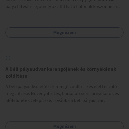
pálya létesítése, amely az állítható hálónak köszönhetően
alkalmas röplabdára, tollaslabdára, illetve lábteniszre is.
Megnézem
A Déli pályaudvar kerengőjének és környékének
zöldítése
A Déli pályaudvar előtti kerengő zöldítése és élettel való
megtöltése. Növényültetés, burkolatcsere, árnyékolók és
ülőfelületek telepítése. Továbbá a Déli pályaudvar
környezetének zöldítése, a kihasználatlan területek
zöldfelületekkel való gazdagítása.
Megnézem