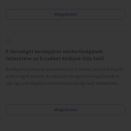
kerékpáros útvonal alakítható ki, amely többek között
iskolákhoz, kulturális intézményekhez és a Kopaszi-gáthoz
Megnézem
biztosítana elérést.
A Városliget kerékpáros elérhetőségének
fejlesztése az Erzsébet királyné útja felől
Kerékpáros útvonal kialakítása az Erzsébet királyné útja és
a Városliget között. Az aluljárónál egy trolivégállomás is
van, így a kerékpáros infrastruktúrát úgy kell kialakítani,
hogy biztonságosan lehessen biciklizni a troliforgalom
mellett is. Az útvonal átvezetésre kerülne a Hungária
körúton, majd a Városligetig folytatódna a Hermina utat
Megnézem
keresztezve.