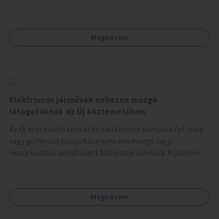
biztosítása, ami lehetővé teszi a komposztszigetek
helyben történő hosszú távú fenntartását.
Megnézem
Elektromos járművek nehezen mozgó
látogatóknak az Új köztemetőben
Az Új köztemető területén elektromos járművek (pl. riksa
vagy golfkocsi) biztosítása nehezen mozgó vagy
mozgásukban korlátozott látogatók számára. A járművek
a temetőkapu és a megadott sírhely között közlekednének.
Megnézem