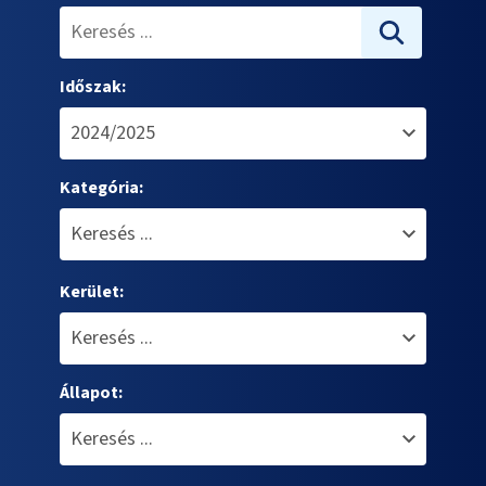
Időszak:
Kategória:
Kerület:
Állapot: