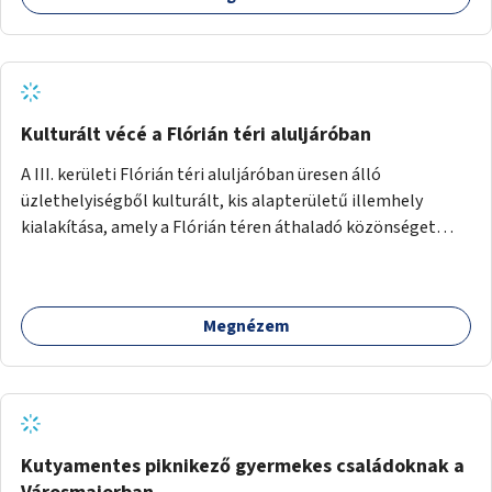
Kulturált vécé a Flórián téri aluljáróban
A III. kerületi Flórián téri aluljáróban üresen álló
üzlethelyiségből kulturált, kis alapterületű illemhely
kialakítása, amely a Flórián téren áthaladó közönséget
szolgálná ki.
Megnézem
Kutyamentes piknikező gyermekes családoknak a