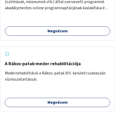
(színházak, múzeumok stb.) által szervezett programok
akadálymentes online programnaptárjának kialakítása és
működtetése. Átfogó és naprakész tartalommal.
Megnézem
A Rákos-patak-meder rehabilitációja
Mederrehabilitáció a Rákos-patak XIII. kerületi szakaszán
vízvisszatartással.
Megnézem