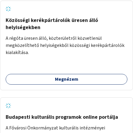
fejlesztett megoldás fenntartásán keresztül.
Közösségi kerékpártárolók üresen álló
helyiségekben
A régóta üresen álló, közterületről közvetlenül
megközelíthető helyiségekből közösségi kerékpártárolók
kialakítása.
Megnézem
Budapesti kulturális programok online portálja
A Fővárosi Önkormányzat kulturális intézményei