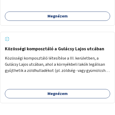
Megnézem
Közösségi komposztáló a Gulácsy Lajos utcában
Közösségi komposztáló létesítése a III. kerületben, a
Gulácsy Lajos utcában, ahol a környékbeli lakók legálisan
gyűjthetik a zöldhulladékot (pl. zöldség- vagy gyümölcshéj,
letört gallyak, falevelek), akár aprítási lehetőséggel is. A
fenntartható működés érdekében a lakosok számára
komposztmesteri képzést is biztosítunk. A komposztáló
Megnézem
csak akkor valósulhat meg, ha létrejön egy helyi fenntartó
közösség, amely vállalja a működtetést és a felügyeletet.