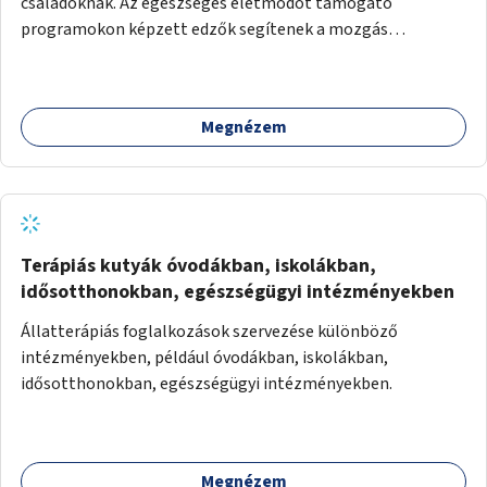
családoknak. Az egészséges életmódot támogató
programokon képzett edzők segítenek a mozgás
örömének megtalálásában különféle mozgásformákon
keresztül (pl. jóga, vízi torna, aerobik, csikung).
Megnézem
Terápiás kutyák óvodákban, iskolákban,
idősotthonokban, egészségügyi intézményekben
Állatterápiás foglalkozások szervezése különböző
intézményekben, például óvodákban, iskolákban,
idősotthonokban, egészségügyi intézményekben.
Megnézem