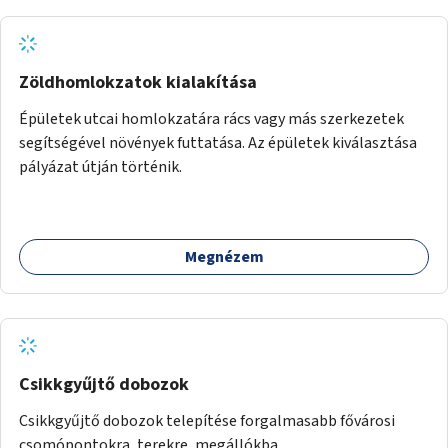
Zöldhomlokzatok kialakítása
Épületek utcai homlokzatára rács vagy más szerkezetek
segítségével növények futtatása. Az épületek kiválasztása
pályázat útján történik.
Megnézem
Csikkgyűjtő dobozok
Csikkgyűjtő dobozok telepítése forgalmasabb fővárosi
csomópontokra, terekre, megállókba.