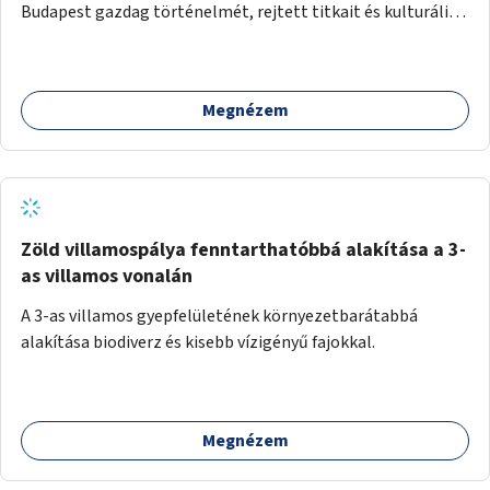
Budapest gazdag történelmét, rejtett titkait és kulturális
értékeit. A város felfedezése összekötve a mozgás
népszerűsítésével mindenki számára nagy élményt
nyújthat.
Megnézem
Zöld villamospálya fenntarthatóbbá alakítása a 3-
as villamos vonalán
A 3-as villamos gyepfelületének környezetbarátabbá
alakítása biodiverz és kisebb vízigényű fajokkal.
Megnézem