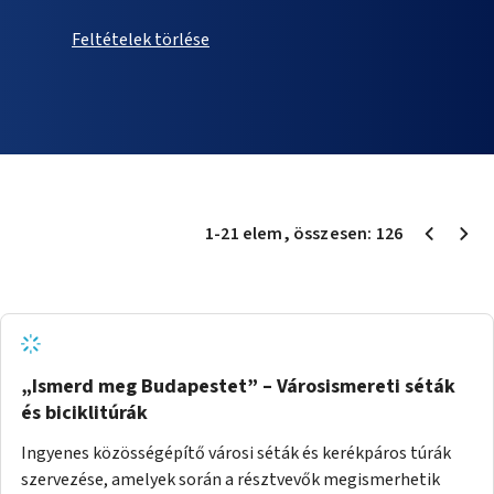
Feltételek törlése
1
-
21
elem
, összesen:
126
„Ismerd meg Budapestet” – Városismereti séták
és biciklitúrák
Ingyenes közösségépítő városi séták és kerékpáros túrák
szervezése, amelyek során a résztvevők megismerhetik