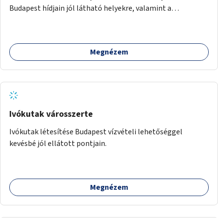
Budapest hídjain jól látható helyekre, valamint a
lelkisegély-vonalakat fenntartó szervezetek támogatása,
hogy legyen kapacitásuk a növekvő számú hívások
fogadására.
Megnézem
Ivókutak városszerte
Ivókutak létesítése Budapest vízvételi lehetőséggel
kevésbé jól ellátott pontjain.
Megnézem