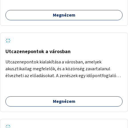
meg egy biztonságos, nyugodt környezetben. A diákok
szabadon választhatnak, hogy kihez szeretnének odamenni
Megnézem
beszélgetni, kérdéseket feltenni – ezáltal közvetlen
kapcsolat alakulhat ki.
Utcazenepontok a városban
Utcazenepontok kialakítása a városban, amelyek
akusztikailag megfelelők, és a közönség zavartalanul
élvezheti az előadásokat. A zenészek egy időpontfoglalón
jelentkezhetnek be fellépni.
Megnézem