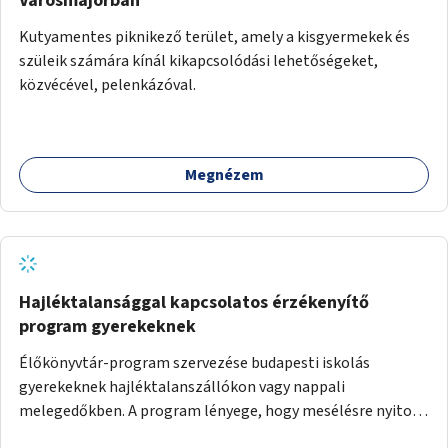
Városmajorban
Kutyamentes piknikező terület, amely a kisgyermekek és
szüleik számára kínál kikapcsolódási lehetőségeket,
közvécével, pelenkázóval.
Megnézem
Hajléktalansággal kapcsolatos érzékenyítő
program gyerekeknek
Élőkönyvtár-program szervezése budapesti iskolás
gyerekeknek hajléktalanszállókon vagy nappali
melegedőkben. A program lényege, hogy mesélésre nyitott
hajléktalan emberek a személyes történeteiket osztják