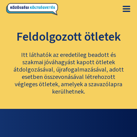
Feldolgozott ötletek
Itt láthatók az eredetileg beadott és
szakmai jóváhagyást kapott ötletek
átdolgozásával, újrafogalmazásával, adott
esetben összevonásával létrehozott
végleges ötletek, amelyek a szavazólapra
kerülhetnek.