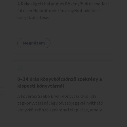
A Rákosligeti határút és Bökényföldi út mellett
futó kerékpárút mentén árnyékot adó fák és
cserjék ültetése.
Megnézem
0–24 órás könyvkölcsönző szekrény a
kispesti könyvtárnál
A Fővárosi Szabó Ervin Könyvtár Üllői úti
tagkönyvtáránál egy olvasójeggyel nyitható
könyvkölcsönző szekrény telepítése, amely
akkor is használható, ha a könyvtár zárva van.