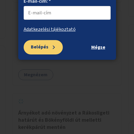
E-mail-cím: *
Adatkezelési tájékoztató
Zöldebb, árnyékosabb Etele tér
Az Etele téren fák telepítése, árnyékos helyek
Belépés
Mégse
kialakítása, ivókút telepítése.
Megnézem
Árnyékot adó növényzet a Rákosligeti
határút és Bökényföldi út melletti
kerékpárút mentén