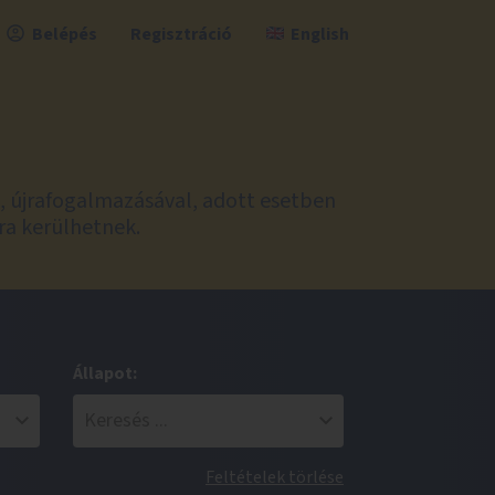
Belépés
Regisztráció
English
l, újrafogalmazásával, adott esetben
ra kerülhetnek.
Állapot:
Feltételek törlése