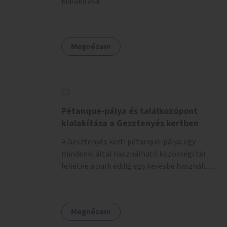
kialakítása.
Megnézem
Pétanque-pálya és találkozópont
kialakítása a Gesztenyés kertben
A Gesztenyés kerti pétanque-pálya egy
mindenki által használható közösségi tér
lehetne a park eddig egy kevésbé használt
részén. A játék egyszerre nyújtana lehetőséget
kikapcsolódásra, társasági élményre és
sportolásra – generációkon átívelően, akár
Megnézem
mozgásukban korlátozott, autizmussal vagy
demenciával élő emberek számára is.