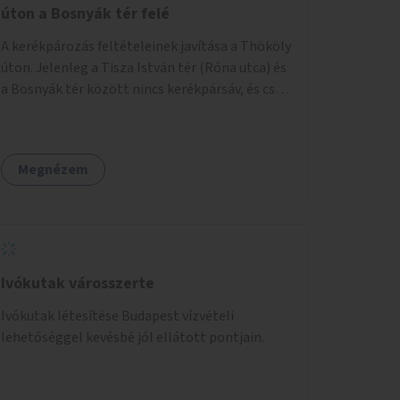
úton a Bosnyák tér felé
A kerékpározás feltételeinek javítása a Thököly
úton. Jelenleg a Tisza István tér (Róna utca) és
a Bosnyák tér között nincs kerékpársáv, és csak
a most épülő szakaszon folytatódik a Bosnyák
tér után.
Megnézem
Ivókutak városszerte
Ivókutak létesítése Budapest vízvételi
lehetőséggel kevésbé jól ellátott pontjain.