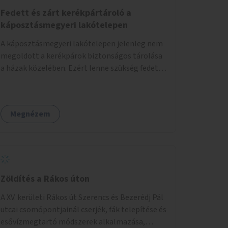
Fedett és zárt kerékpártároló a
káposztásmegyeri lakótelepen
A káposztásmegyeri lakótelepen jelenleg nem
megoldott a kerékpárok biztonságos tárolása
a házak közelében. Ezért lenne szükség fedett,
zárható, közösen használható kerékpártárolók
kialakítására, amelyek védelmet nyújtanak az
időjárás viszontagságaival szemben.
Megnézem
Zöldítés a Rákos úton
A XV. kerületi Rákos út Szerencs és Bezerédj Pál
utcai csomópontjainál cserjék, fák telepítése és
esővízmegtartó módszerek alkalmazása,