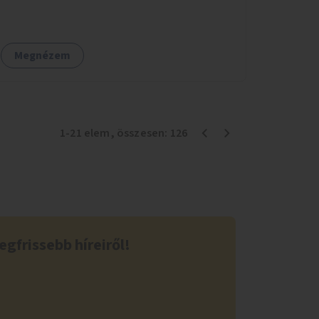
figyelembe véve a terület hosszú távú
átalakítási terveit.
Megnézem
1
-
21
elem
, összesen:
126
egfrissebb híreiről!