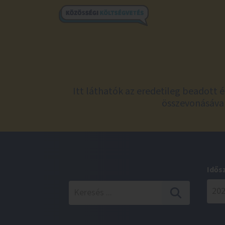
Itt láthatók az eredetileg beadott 
összevonásával
Idős