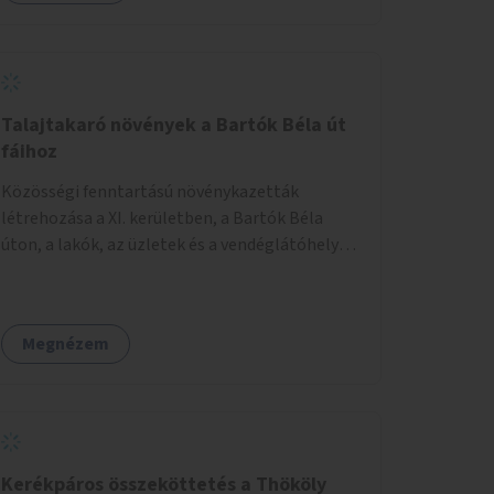
körű, komplex felújítására.
Talajtakaró növények a Bartók Béla út
fáihoz
Közösségi fenntartású növénykazetták
létrehozása a XI. kerületben, a Bartók Béla
úton, a lakók, az üzletek és a vendéglátóhelyek
együttműködésével.
Megnézem
Kerékpáros összeköttetés a Thököly