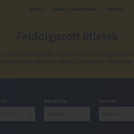
Mi ez?
Hírek, rendezvények
Ötletek
Feldolgozott ötletek
és szakmai jóváhagyást kapott ötletek átdolgozásáva
 létrehozott végleges ötletek, amelyek a szavazólap
zak:
Kategória:
Kerület: