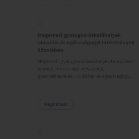
Megemelt gyalogos-átkelőhelyek
oktatási és egészségügyi intézmények
közelében
Megemelt gyalogos-átkelőhelyek telepítése
kiemelt fontosságú helyszínek,
gyermeknevelési, -oktatási és egészségügyi
intézmények közelében Budapest különböző
pontjain, 7–12 helyszínen.
Megnézem