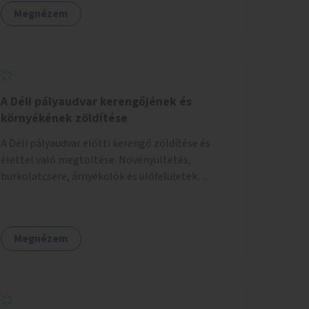
Megnézem
A Déli pályaudvar kerengőjének és
környékének zöldítése
A Déli pályaudvar előtti kerengő zöldítése és
élettel való megtöltése. Növényültetés,
burkolatcsere, árnyékolók és ülőfelületek
telepítése. Továbbá a Déli pályaudvar
környezetének zöldítése, a kihasználatlan
területek zöldfelületekkel való gazdagítása.
Megnézem