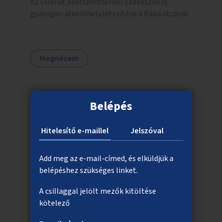
Az Üllői út pestszentlőrinci szakaszán új
gyalogos-átkelőhely létesítése a Rába utcánál.
Megnézem
Belépés
Zöldhomlokzatok kialakítása
Hitelesítő e-maillel
Jelszóval
Épületek utcai homlokzatára rács vagy más
szerkezetek segítségével növények futtatása.
Add meg az e-mail-címed, és elküldjük a
Az épületek kiválasztása pályázat útján
belépéshez szükséges linket.
történik.
A csillaggal jelölt mezők kitöltése
kötelező
Megnézem