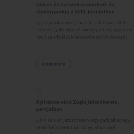
Idősek és fiatalok szabadidő- és
élményparkja a XVIII. kerületben
Egy olyan közösségi park létrehozása a XVIII.
kerületi Építő utca környékén, amely egyszerre
nyújt sportolási, kikapcsolódási lehetőséget az
idős emberek, a felnőttek és a gyerekek
számára is.
Megnézem
Nyilvános vécé Zugló játszóterein,
parkjaiban
A XIV. kerület játszóterein vagy parkjaiban egy,
lehetőség szerint kettő nyilvános vécé