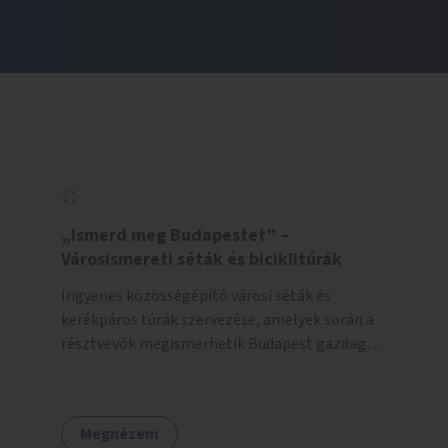
„Ismerd meg Budapestet” –
Városismereti séták és biciklitúrák
Ingyenes közösségépítő városi séták és
kerékpáros túrák szervezése, amelyek során a
résztvevők megismerhetik Budapest gazdag
történelmét, rejtett titkait és kulturális
értékeit. A város felfedezése összekötve a
mozgás népszerűsítésével mindenki számára
Megnézem
nagy élményt nyújthat.