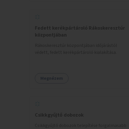
Fedett kerékpártároló Rákoskeresztúr
központjában
Rákoskeresztúr központjában időjárástól
védett, fedett kerékpártároló kialakítása.
Megnézem
Csikkgyűjtő dobozok
Csikkgyűjtő dobozok telepítése forgalmasabb