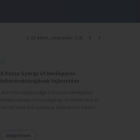
1
-
21
elem
, összesen:
126
A Dózsa György út kerékpáros
infrastruktúrájának fejlesztése
Jelentős hiányossága a fővárosi kerékpáros
úthálózatnak a Dózsa György út Hősök tere és
Váci út közé eső szakasza. Különböző lokális
beavatkozásokkal érdemben javítható az
útszakaszon a kerékpáros közlekedés
biztonsága már azt megelőzően, hogy
Megnézem
többéves távlatban sor kerülne az út teljes