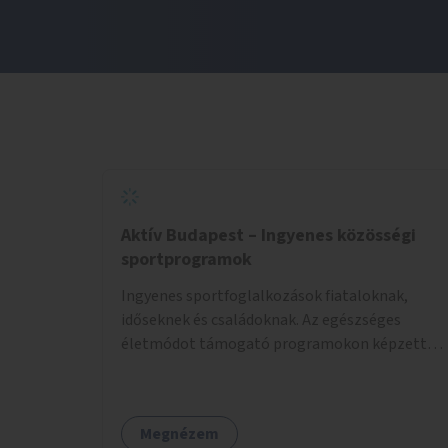
Aktív Budapest – Ingyenes közösségi
sportprogramok
Ingyenes sportfoglalkozások fiataloknak,
időseknek és családoknak. Az egészséges
életmódot támogató programokon képzett
edzők segítenek a mozgás örömének
megtalálásában különféle mozgásformákon
keresztül (pl. jóga, vízi torna, aerobik, csikung).
Megnézem