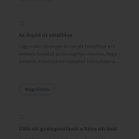
Az Árpád út zöldítése
Lágy szárú növények és cserjék telepítése a IV.
kerületi Árpád út járdaszegélyei mentén, hogy
zöldebb, élhetőbb környezetet biztosítson a
gyalogosok számára.
Megnézem
Üllői úti gyalogosátkelő a Rába utcánál