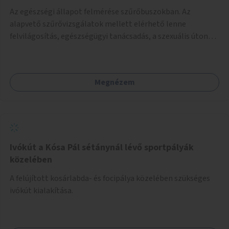
Az egészségi állapot felmérése szűrőbuszokban. Az
alapvető szűrővizsgálatok mellett elérhető lenne
felvilágosítás, egészségügyi tanácsadás, a szexuális úton
terjedő betegségek szűrése és a szenvedélybetegek
támogatása.
Megnézem
Ivókút a Kósa Pál sétánynál lévő sportpályák
közelében
A felújított kosárlabda- és focipálya közelében szükséges
ivókút kialakítása.