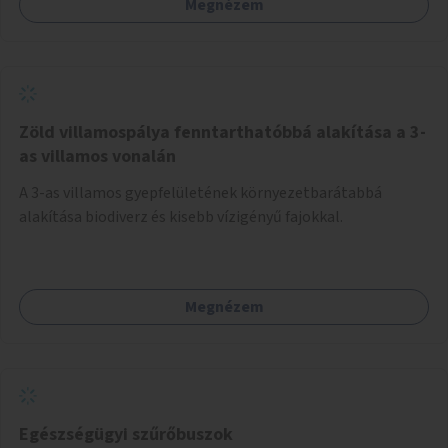
Megnézem
Zöld villamospálya fenntarthatóbbá alakítása a 3-
as villamos vonalán
A 3-as villamos gyepfelületének környezetbarátabbá
alakítása biodiverz és kisebb vízigényű fajokkal.
Megnézem
Egészségügyi szűrőbuszok