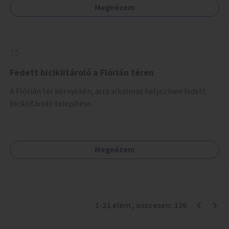
Megnézem
Fedett biciklitároló a Flórián téren
A Flórián tér környékén, arra alkalmas helyszínen fedett
biciklitároló telepítése.
Megnézem
1
-
21
elem
, összesen:
126