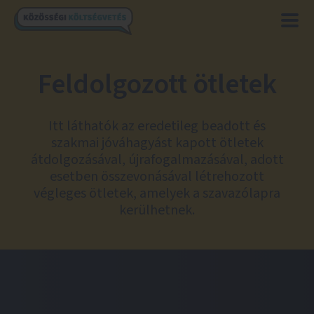
Feldolgozott ötletek
Itt láthatók az eredetileg beadott és
szakmai jóváhagyást kapott ötletek
átdolgozásával, újrafogalmazásával, adott
esetben összevonásával létrehozott
végleges ötletek, amelyek a szavazólapra
kerülhetnek.