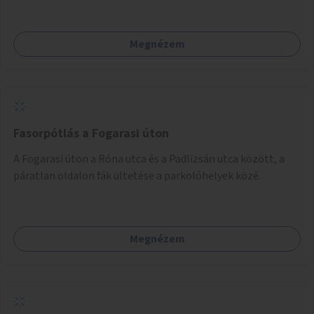
Megnézem
Fasorpótlás a Fogarasi úton
A Fogarasi úton a Róna utca és a Padlizsán utca között, a
páratlan oldalon fák ültetése a parkolóhelyek közé.
Megnézem