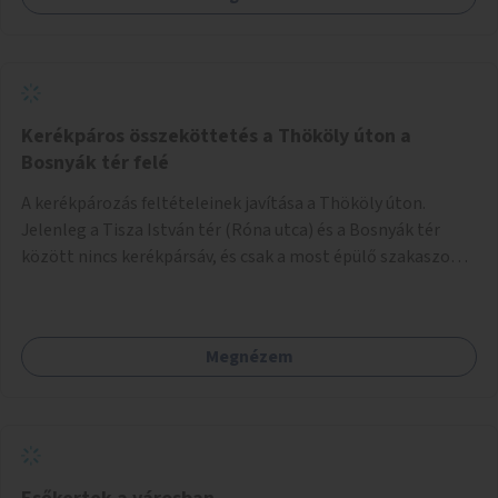
Kerékpáros összeköttetés a Thököly úton a
Bosnyák tér felé
A kerékpározás feltételeinek javítása a Thököly úton.
Jelenleg a Tisza István tér (Róna utca) és a Bosnyák tér
között nincs kerékpársáv, és csak a most épülő szakaszon
folytatódik a Bosnyák tér után.
Megnézem