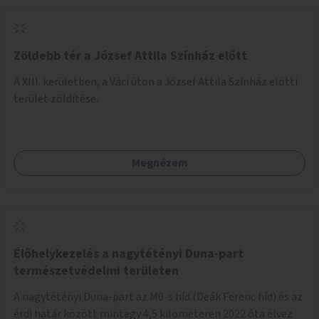
Zöldebb tér a József Attila Színház előtt
A XIII. kerületben, a Váci úton a József Attila Színház előtti
terület zöldítése.
Megnézem
Élőhelykezelés a nagytétényi Duna-part
természetvédelmi területen
A nagytétényi Duna-part az M0-s híd (Deák Ferenc híd) és az
érdi határ között mintegy 4,5 kilométeren 2022 óta élvez