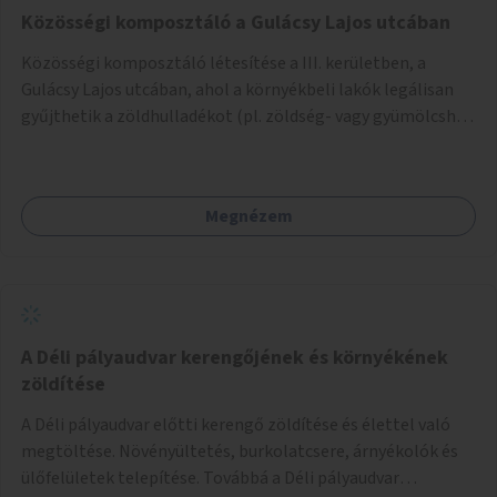
Közösségi komposztáló a Gulácsy Lajos utcában
Közösségi komposztáló létesítése a III. kerületben, a
Gulácsy Lajos utcában, ahol a környékbeli lakók legálisan
gyűjthetik a zöldhulladékot (pl. zöldség- vagy gyümölcshéj,
letört gallyak, falevelek), akár aprítási lehetőséggel is. A
fenntartható működés érdekében a lakosok számára
komposztmesteri képzést is biztosítunk. A komposztáló
Megnézem
csak akkor valósulhat meg, ha létrejön egy helyi fenntartó
közösség, amely vállalja a működtetést és a felügyeletet.
A Déli pályaudvar kerengőjének és környékének
zöldítése
A Déli pályaudvar előtti kerengő zöldítése és élettel való
megtöltése. Növényültetés, burkolatcsere, árnyékolók és
ülőfelületek telepítése. Továbbá a Déli pályaudvar