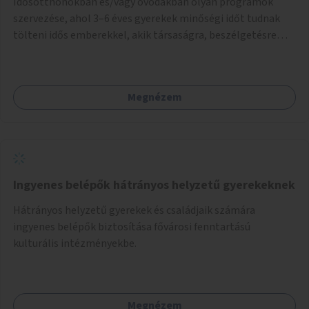
Idősotthonokban és/vagy óvodákban olyan programok
szervezése, ahol 3–6 éves gyerekek minőségi időt tudnak
tölteni idős emberekkel, akik társaságra, beszélgetésre
vágynak.
Megnézem
Ingyenes belépők hátrányos helyzetű gyerekeknek
Hátrányos helyzetű gyerekek és családjaik számára
ingyenes belépők biztosítása fővárosi fenntartású
kulturális intézményekbe.
Megnézem