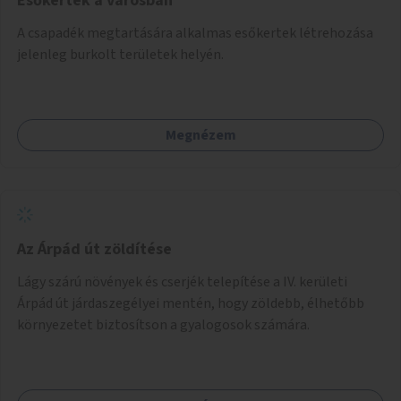
Esőkertek a városban
A csapadék megtartására alkalmas esőkertek létrehozása
jelenleg burkolt területek helyén.
Megnézem
Az Árpád út zöldítése
Lágy szárú növények és cserjék telepítése a IV. kerületi
Árpád út járdaszegélyei mentén, hogy zöldebb, élhetőbb
környezetet biztosítson a gyalogosok számára.