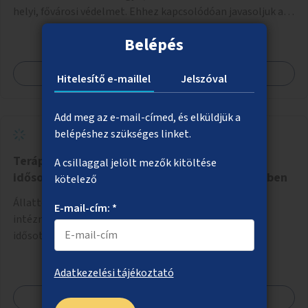
helyi, fővárosi védelmet. Ehhez kapcsolódóan javasoljuk a
terület élőhelykezelését, a tájidegen, invazív fajok
Belépés
ritkítását, visszaszorítását.
Megnézem
Hitelesítő e-maillel
Jelszóval
Add meg az e-mail-címed, és elküldjük a
belépéshez szükséges linket.
Terápiás kutyák óvodákban, iskolákban,
A csillaggal jelölt mezők kitöltése
idősotthonokban, egészségügyi intézményekben
kötelező
Állatterápiás foglalkozások szervezése különböző
E-mail-cím: *
intézményekben, például óvodákban, iskolákban,
idősotthonokban, egészségügyi intézményekben.
Adatkezelési tájékoztató
Megnézem