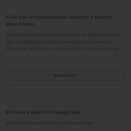
fejlesztett megoldás fenntartásán keresztül.
0–24 órás könyvkölcsönző szekrény a kispesti
könyvtárnál
A Fővárosi Szabó Ervin Könyvtár Üllői úti tagkönyvtáránál
egy olvasójeggyel nyitható könyvkölcsönző szekrény
telepítése, amely akkor is használható, ha a könyvtár zárva
van.
Megnézem
Közvécé a Kálvin téri aluljáróba
A Kálvin téri aluljáróban közvécé kialakítása.