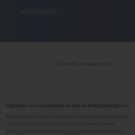
Feltételek törlése
1
-
21
elem
, összesen:
126
Ingyenes sporteszközök bővítése a Margitszigeten
A Margitsziget északi részén saját testsúllyal használható,
strapabíró edzőeszközök telepítése (street workout
pálya), valamint új kültéri pingpongasztalok kihelyezése. A