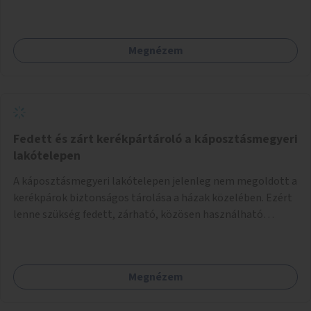
környezetének zöldítése, a kihasználatlan területek
zöldfelületekkel való gazdagítása.
Megnézem
Fedett és zárt kerékpártároló a káposztásmegyeri
lakótelepen
A káposztásmegyeri lakótelepen jelenleg nem megoldott a
kerékpárok biztonságos tárolása a házak közelében. Ezért
lenne szükség fedett, zárható, közösen használható
kerékpártárolók kialakítására, amelyek védelmet nyújtanak
az időjárás viszontagságaival szemben.
Megnézem