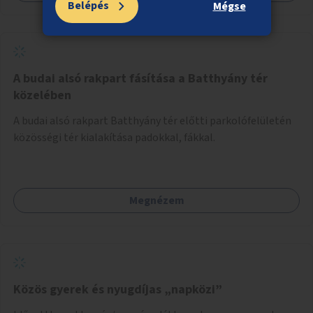
Belépés
Mégse
A budai alsó rakpart fásítása a Batthyány tér
közelében
A budai alsó rakpart Batthyány tér előtti parkolófelületén
közösségi tér kialakítása padokkal, fákkal.
Megnézem
Közös gyerek és nyugdíjas „napközi”