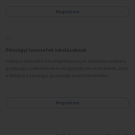
Megnézem
Pénzügyi ismeretek iskolásoknak
Induljon interaktív beszélgetéssorozat iskolások számára
gazdasági szakemberek és közgazdászok vezetésével, ahol
a fiatalok a pénzügyi-gazdasági alapismeretekkel
kapcsolatban tájékozódhatnak. A program többalkalmas
lenne, heti rendszerességgel tartanák iskolai csoportok
számára, önkormányzati intézményben vagy külső
Megnézem
helyszínen iskolai együttműködéssel. A szervezést az
Önkormányzat koordinálná, a tematikát a szakemberek
alakítanák ki, külön figyelmet fordítva a hátrányos helyzetű
gyerekek bevonására is. A program pilot jelleggel indulna,
több korosztály számára.