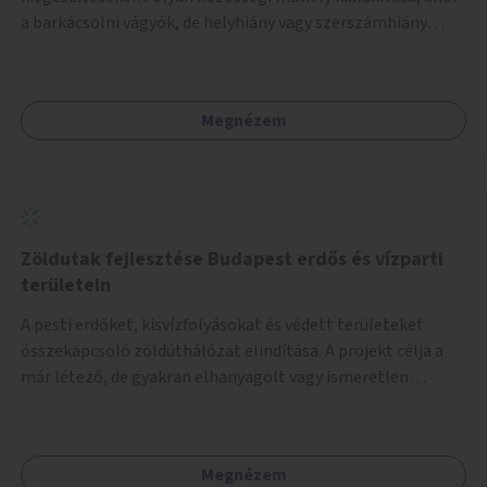
a barkácsolni vágyók, de helyhiány vagy szerszámhiány
miatt hátrányból indulók megtalálhatják a számukra
megfelelő helyet.
Megnézem
Zöldutak fejlesztése Budapest erdős és vízparti
területein
A pesti erdőket, kisvízfolyásokat és védett területeket
összekapcsoló zöldúthálózat elindítása. A projekt célja a
már létező, de gyakran elhanyagolt vagy ismeretlen
ösvények biztonságosabbá és használhatóbbá tétele,
különösen a közúti átvezetések, csúszós szakaszok és
szűkületek javításával, néhány ponton pedig helyszíni
Megnézem
beavatkozással (pl. táblák kihelyezése, hulladékgyűjtők,