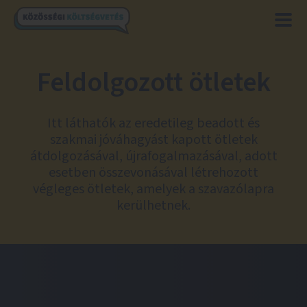
Feldolgozott ötletek
Itt láthatók az eredetileg beadott és
szakmai jóváhagyást kapott ötletek
átdolgozásával, újrafogalmazásával, adott
esetben összevonásával létrehozott
végleges ötletek, amelyek a szavazólapra
kerülhetnek.