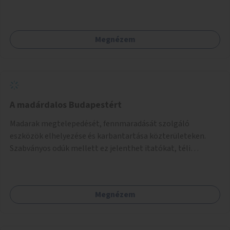
Megnézem
A madárdalos Budapestért
Madarak megtelepedését, fennmaradását szolgáló
eszközök elhelyezése és karbantartása közterületeken.
Szabványos odúk mellett ez jelenthet itatókat, téli
madáretetőket is.
Megnézem