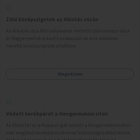
Zöld középszigetek az Alkotás utcán
Az Alkotás utca Déli pályaudvar melletti (Városmajor utca
és Nagyenyed utca közti) szakaszán az erre alkalmas
méretű középszigetek zöldítése.
Megnézem
Védett kerékpárút a Hengermalom úton
Az Etele tér és a Kopaszi-gát között a Hengermalom úton
már meglévő kerékpáros útvonal biztonságosabbá tétele,