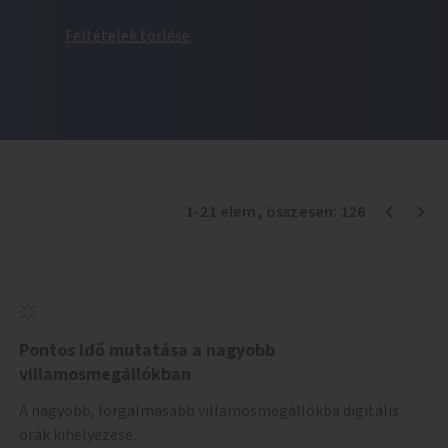
Feltételek törlése
1
-
21
elem
, összesen:
126
Pontos idő mutatása a nagyobb
villamosmegállókban
A nagyobb, forgalmasabb villamosmegállókba digitális
órák kihelyezése.