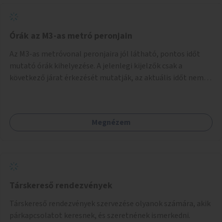
Órák az M3-as metró peronjain
Az M3-as metróvonal peronjaira jól látható, pontos időt
mutató órák kihelyezése. A jelenlegi kijelzők csak a
következő járat érkezését mutatják, az aktuális időt nem.
Az órák a peronokon várakozók tájékozódását segítenék,
ahogyan az más közösségi tereken is bevett gyakorlat.
Megnézem
Társkereső rendezvények
Társkereső rendezvények szervezése olyanok számára, akik
párkapcsolatot keresnek, és szeretnének ismerkedni.