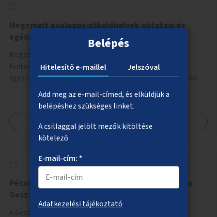
Megemelt gyalogos-átkelőhelyek oktatási és
egészségügyi intézmények közelében
Belépés
Megemelt gyalogos-átkelőhelyek telepítése kiemelt
fontosságú helyszínek, gyermeknevelési, -oktatási és
Hitelesítő e-maillel
Jelszóval
egészségügyi intézmények közelében Budapest különböző
pontjain, 7–12 helyszínen.
Add meg az e-mail-címed, és elküldjük a
belépéshez szükséges linket.
Megnézem
A csillaggal jelölt mezők kitöltése
kötelező
E-mail-cím: *
Pétanque-pálya és találkozópont kialakítása a
Gesztenyés kertben
Adatkezelési tájékoztató
A Gesztenyés kerti pétanque-pálya egy mindenki által