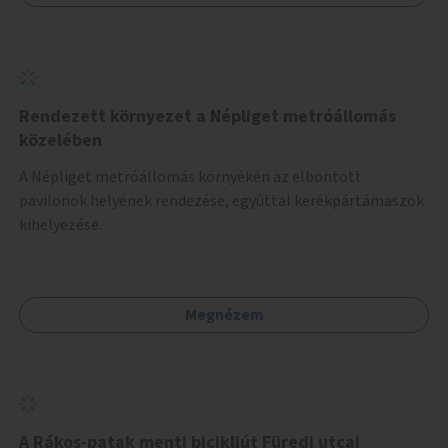
akadálymentesítés). Az útvonalak kijelölése és
koncepcióterv-szintű összekötése támogatná a
zöldutakon való közlekedést.
Rendezett környezet a Népliget metróállomás
közelében
A Népliget metróállomás környékén az elbontott
pavilonok helyének rendezése, egyúttal kerékpártámaszok
kihelyezése.
Megnézem
A Rákos-patak menti bicikliút Füredi utcai