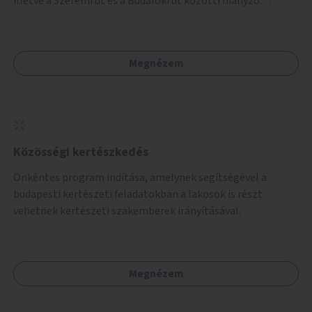
illetve a Szerémi út és a Budafoki út közötti hiányzó
szakasz kiépítése. Ezáltal gyerek- és családbarát
kerékpáros útvonal alakítható ki, amely többek között
iskolákhoz, kulturális intézményekhez és a Kopaszi-gáthoz
Megnézem
biztosítana elérést.
Közösségi kertészkedés
Önkéntes program indítása, amelynek segítségével a
budapesti kertészeti feladatokban a lakosok is részt
vehetnek kertészeti szakemberek irányításával.
Megnézem