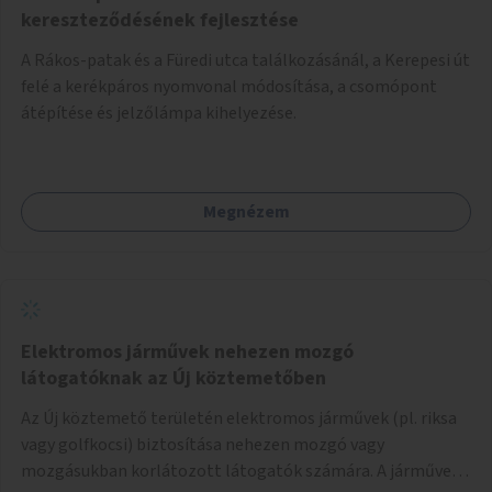
kereszteződésének fejlesztése
A Rákos-patak és a Füredi utca találkozásánál, a Kerepesi út
felé a kerékpáros nyomvonal módosítása, a csomópont
átépítése és jelzőlámpa kihelyezése.
Megnézem
Elektromos járművek nehezen mozgó
látogatóknak az Új köztemetőben
Az Új köztemető területén elektromos járművek (pl. riksa
vagy golfkocsi) biztosítása nehezen mozgó vagy
mozgásukban korlátozott látogatók számára. A járművek