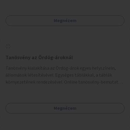
a temetőkapu és a megadott sírhely között közlekednének.
Megnézem
Tanösvény az Ördög-ároknál
Tanösvény kialakítása az Ördög-árok egyes helyszínein,
állomások létesítésével. Egységes táblákkal, a táblák
környezetének rendezésével. Online tanösvény-bemutató
felület kialakítása.
Megnézem