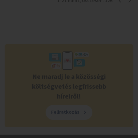
1
-
21
elem
, összesen:
126
Ne maradj le a közösségi
költségvetés legfrissebb
híreiről!
Feliratkozás