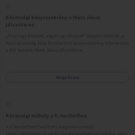
Közösségi könyvszekrény a Wein János
játszótéren
„Hozz egy könyvet, vigyél egy könyvet" alapon működő, a
helyi közösség által fenntartott könyvszekrény kihelyezése
a XIII. kerületi Wein János játszótérre.
Megnézem
Közösségi műhely a II. kerületben
A II. kerületben található kisgépkölcsönző
kiegészítéseként olyan közösségi műhely kialakítása, ahol