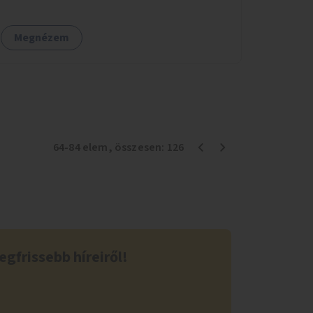
Megnézem
64
-
84
elem
, összesen:
126
egfrissebb híreiről!