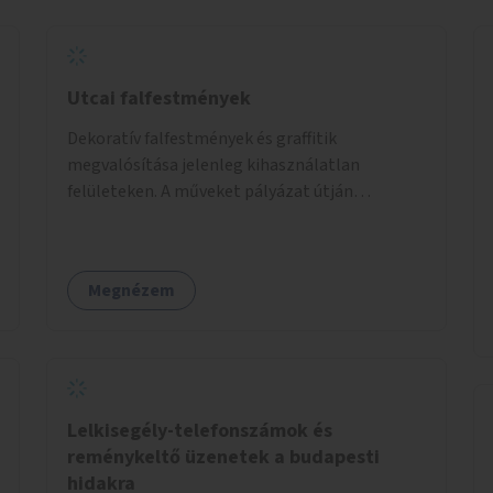
Utcai falfestmények
Dekoratív falfestmények és graffitik
megvalósítása jelenleg kihasználatlan
felületeken. A műveket pályázat útján
választott művészek és művészeti hallgatók
készítenék el.
Megnézem
Lelkisegély-telefonszámok és
reménykeltő üzenetek a budapesti
hidakra