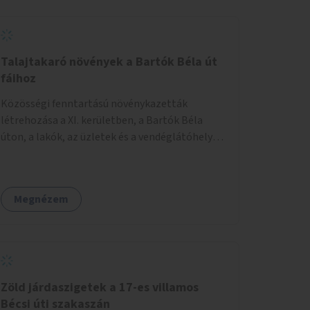
Talajtakaró növények a Bartók Béla út
fáihoz
Közösségi fenntartású növénykazetták
létrehozása a XI. kerületben, a Bartók Béla
úton, a lakók, az üzletek és a vendéglátóhelyek
együttműködésével.
Megnézem
Zöld járdaszigetek a 17-es villamos
Bécsi úti szakaszán