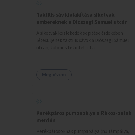
Taktilis sáv kialakítása siketvak
embereknek a Diószegi Sámuel utcán
A siketvak közlekedők segítése érdekében
létesüljenek taktilis sávok a Diószegi Sámuel
utcán, különös tekintettel a
gyalogosátkelőknél.
Megnézem
Kerékpáros pumpapálya a Rákos-patak
mentén
Kerékpárosoknak pumpapálya (hullámpálya,