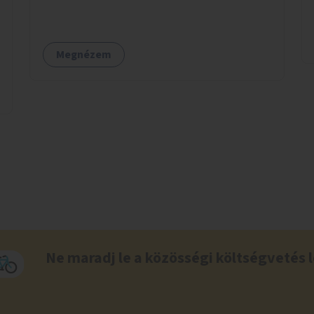
kertészeti szakemberek irányításával.
Megnézem
Ne maradj le a közösségi költségvetés l