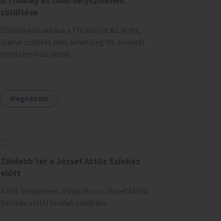
A Thököly út több helyszínének
zöldítése
Zöldsáv kialakítása a Thököly út 82. előtt,
illetve zöldítés más, lehetőleg VII. kerületi
helyszínein az útnak.
Megnézem
Zöldebb tér a József Attila Színház
előtt
A XIII. kerületben, a Váci úton a József Attila
Színház előtti terület zöldítése.