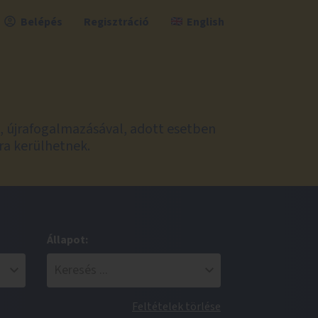
Belépés
Regisztráció
English
l, újrafogalmazásával, adott esetben
ra kerülhetnek.
Állapot:
Feltételek törlése