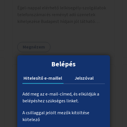
Éjjel-nappal elérhető lelkisegély-szolgálatok
telefonszámai és reményt adó üzenetek
kihelyezése Budapest hídjain jól látható
helyekre, valamint a lelkisegély-vonalakat
fenntartó szervezetek támogatása, hogy
legyen kapacitásuk a növekvő számú hívások
Megnézem
fogadására.
Belépés
Hitelesítő e-maillel
Jelszóval
Faültetés, zöldítés a Baross utcában
A Baross utca Nagykörúton kívüli szakaszán fák
Add meg az e-mail-címed, és elküldjük a
ültetése, vagy ahol erre a közművek miatt
belépéshez szükséges linket.
nincs lehetőség, kiemelt kazettás
A csillaggal jelölt mezők kitöltése
évelőágyások létrehozása.
kötelező