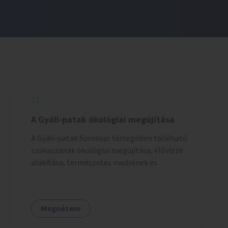
A Gyáli-patak ökológiai megújítása
A Gyáli-patak Soroksár térségében található
szakaszának ökológiai megújítása, élővízzé
alakítása, természetes medrének és
élővilágának helyreállítása ökológiai szakértők
bevonásával.
Megnézem