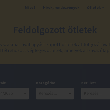
Mi ez?
Hírek, rendezvények
Ötletek
Feldolgozott ötletek
és szakmai jóváhagyást kapott ötletek átdolgozásáva
 létrehozott végleges ötletek, amelyek a szavazólap
zak:
Kategória:
Kerület: