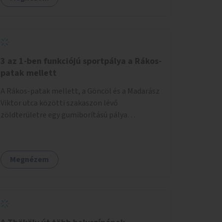
3 az 1-ben funkciójú sportpálya a Rákos-
patak mellett
A Rákos-patak mellett, a Göncöl és a Madarász
Viktor utca közötti szakaszon lévő
zöldterületre egy gumiborítású pálya
létesítése, amely az állítható hálónak
köszönhetően alkalmas röplabdára,
tollaslabdára, illetve lábteniszre is.
Megnézem