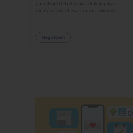
pumptrack) létrehozása a Rákos-patak
mentén a Váci út és a Lomb utca közötti
parkoló helyén.
Megnézem