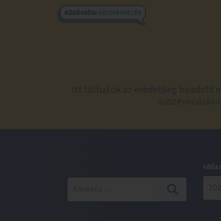
Itt láthatók az eredetileg beadott 
összevonásával
Idős