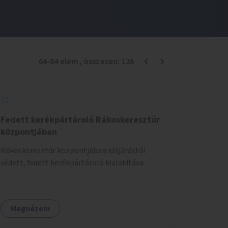
64
-
84
elem
, összesen:
126
Fedett kerékpártároló Rákoskeresztúr
központjában
Rákoskeresztúr központjában időjárástól
védett, fedett kerékpártároló kialakítása.
Megnézem