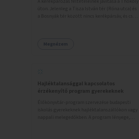
A kerékpározás feltételeinek javítása a Thököly
úton. Jelenleg a Tisza István tér (Róna utca) és
a Bosnyák tér között nincs kerékpársáv, és csak
a most épülő szakaszon folytatódik a Bosnyák
tér után.
Megnézem
Hajléktalansággal kapcsolatos
érzékenyítő program gyerekeknek
Élőkönyvtár-program szervezése budapesti
iskolás gyerekeknek hajléktalanszállókon vagy
nappali melegedőkben. A program lényege,
hogy mesélésre nyitott hajléktalan emberek a
személyes történeteiket osztják meg egy