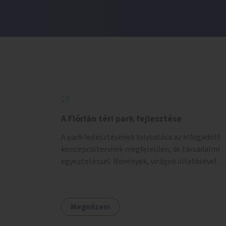
A Flórián téri park fejlesztése
A park fejlesztésének folytatása az elfogadott
koncepciótervnek megfelelően, de társadalmi
egyeztetéssel. Növények, virágok ültetésével, a
sétány felújításával, természetes burkolatú
futókör létrehozásával sokat javulhatna a park
minősége.
Megnézem