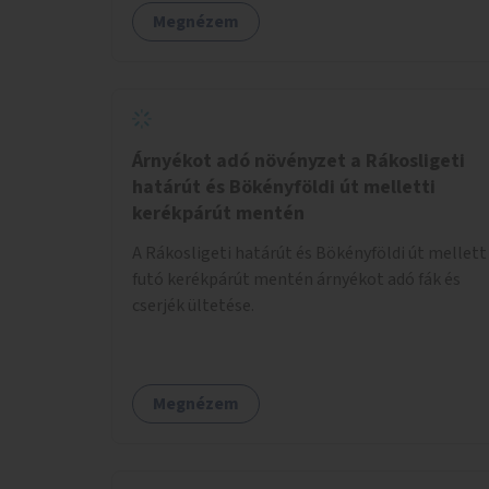
biztonságos, nyugodt környezetben. A diákok
Megnézem
szabadon választhatnak, hogy kihez
szeretnének odamenni beszélgetni, kérdéseket
feltenni – ezáltal közvetlen kapcsolat
alakulhat ki.
Árnyékot adó növényzet a Rákosligeti
határút és Bökényföldi út melletti
kerékpárút mentén
A Rákosligeti határút és Bökényföldi út mellett
futó kerékpárút mentén árnyékot adó fák és
cserjék ültetése.
Megnézem