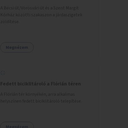
A Bécsi út/Vörösvári út és a Szent Margit
Kórház közötti szakaszon a járdaszigetek
zöldítése.
Megnézem
Fedett biciklitároló a Flórián téren
A Flórián tér környékén, arra alkalmas
helyszínen fedett biciklitároló telepítése.
Megnézem