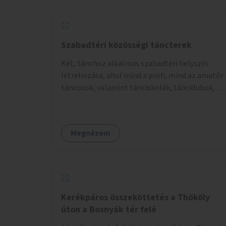
Szabadtéri közösségi táncterek
Két, tánchoz alkalmas szabadtéri helyszín
létrehozása, ahol mind a profi, mind az amatőr
táncosok, valamint tánciskolák, táncklubok, a
mozgásra vágyó lakosok is részt vehetnek
közösségi eseményeken.
Megnézem
Kerékpáros összeköttetés a Thököly
úton a Bosnyák tér felé