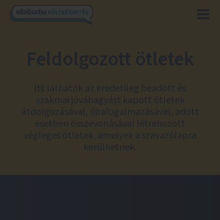
Feldolgozott ötletek
Itt láthatók az eredetileg beadott és
szakmai jóváhagyást kapott ötletek
átdolgozásával, újrafogalmazásával, adott
esetben összevonásával létrehozott
végleges ötletek, amelyek a szavazólapra
kerülhetnek.