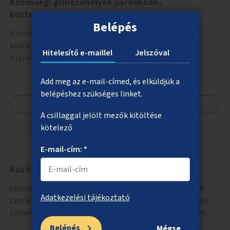
Közösségi grillezőhelyek parkokban,
közterületeken
Belépés
Közösségi grillezőhelyek kialakítása olyan parkokban,
közterületeken, ahol nem zavar másokat, nem okoz
Hitelesítő e-maillel
Jelszóval
tűzveszélyt.
Add meg az e-mail-címed, és elküldjük a
belépéshez szükséges linket.
Megnézem
A csillaggal jelölt mezők kitöltése
kötelező
E-mail-cím: *
Közös gyerek és nyugdíjas „napközi”
Idősotthonokban és/vagy óvodákban olyan programok
Adatkezelési tájékoztató
szervezése, ahol 3–6 éves gyerekek minőségi időt tudnak
tölteni idős emberekkel, akik társaságra, beszélgetésre
vágynak.
Belépés
Mégse