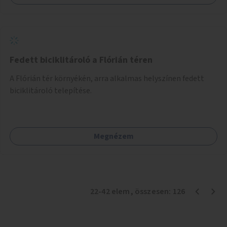
Fedett biciklitároló a Flórián téren
A Flórián tér környékén, arra alkalmas helyszínen fedett
biciklitároló telepítése.
Megnézem
22
-
42
elem
, összesen:
126