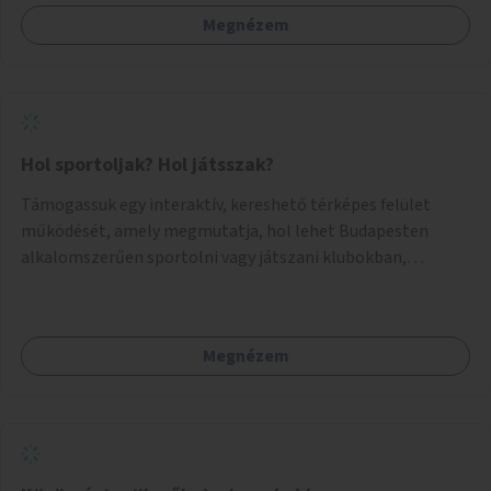
Megnézem
Hol sportoljak? Hol játsszak?
Támogassuk egy interaktív, kereshető térképes felület
működését, amely megmutatja, hol lehet Budapesten
alkalomszerűen sportolni vagy játszani klubokban,
közösségi terekben vagy nyilvános pályákon. A felhasználó
például könnyen megtudhatja, hol tud a környékén jógázni,
bridzsezni, biliárdozni vagy társasjátékozni, és azt is, hogy
Megnézem
ezek mikor érhetők el. A projekt célja, hogy átláthatóvá és
könnyen elérhetővé tegye a város közösségi sport- és
játéklehetőségeit bárki számára, egy már meglévő,
fejlesztett megoldás fenntartásán keresztül.