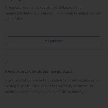
A régóta üresen álló, közterületről közvetlenül
megközelíthető helyiségekből közösségi kerékpártárolók
kialakítása.
Megnézem
A Gyáli-patak ökológiai megújítása
A Gyáli-patak Soroksár térségében található szakaszának
ökológiai megújítása, élővízzé alakítása, természetes
medrének és élővilágának helyreállítása ökológiai
szakértők bevonásával.