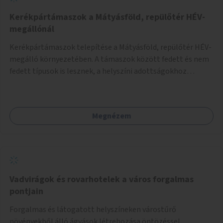
Kerékpártámaszok a Mátyásföld, repülőtér HÉV-
megállónál
Kerékpártámaszok telepítése a Mátyásföld, repülőtér HÉV-
megálló környezetében. A támaszok között fedett és nem
fedett típusok is lesznek, a helyszíni adottságokhoz
igazodva.
Megnézem
Vadvirágok és rovarhotelek a város forgalmas
pontjain
Forgalmas és látogatott helyszíneken várostűrő
növényekből álló ágyások létrehozása öntözéssel,