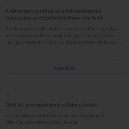
A Városliget kerékpáros elérhetőségének
fejlesztése az Erzsébet királyné útja felől
Kerékpáros útvonal kialakítása az Erzsébet királyné útja és
a Városliget között. Az aluljárónál egy trolivégállomás is
van, így a kerékpáros infrastruktúrát úgy kell kialakítani,
hogy biztonságosan lehessen biciklizni a troliforgalom
mellett is. Az útvonal átvezetésre kerülne a Hungária
körúton, majd a Városligetig folytatódna a Hermina utat
Megnézem
keresztezve.
Üllői úti gyalogosátkelő a Rába utcánál
Az Üllői út pestszentlőrinci szakaszán új gyalogos-
átkelőhely létesítése a Rába utcánál.