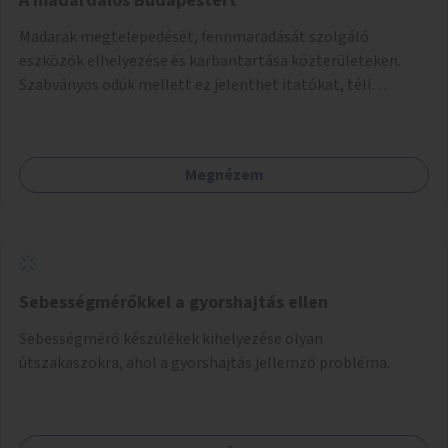
A madárdalos Budapestért
Madarak megtelepedését, fennmaradását szolgáló
eszközök elhelyezése és karbantartása közterületeken.
Szabványos odúk mellett ez jelenthet itatókat, téli
madáretetőket is.
Megnézem
Sebességmérőkkel a gyorshajtás ellen
Sebességmérő készülékek kihelyezése olyan
útszakaszokra, ahol a gyorshajtás jellemző probléma.