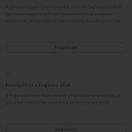
A Fővárosi Szabó Ervin Könyvtár Üllői úti tagkönyvtáránál
egy olvasójeggyel nyitható könyvkölcsönző szekrény
telepítése, amely akkor is használható, ha a könyvtár zárva
van.
Megnézem
Fasorpótlás a Fogarasi úton
A Fogarasi úton a Róna utca és a Padlizsán utca között, a
páratlan oldalon fák ültetése a parkolóhelyek közé.
Megnézem