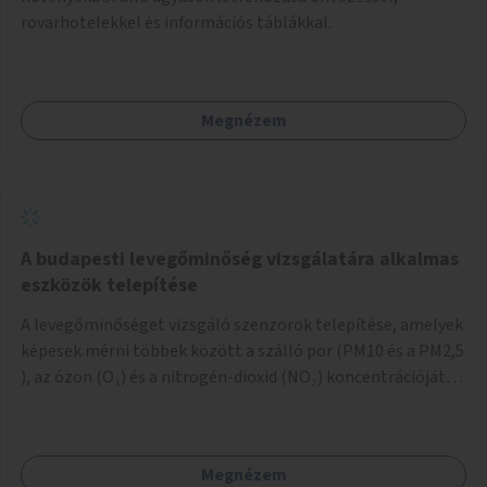
rovarhotelekkel és információs táblákkal.
Megnézem
A budapesti levegőminőség vizsgálatára alkalmas
eszközök telepítése
A levegőminőséget vizsgáló szenzorok telepítése, amelyek
képesek mérni többek között a szálló por (PM10 és a PM2,5
), az ózon (O₃) és a nitrogén-dioxid (NO₂) koncentrációját,
valamint meteorológiai paramétereket, például a
szélsebességet, a szélirányt, a hőmérsékletet vagy a relatív
páratartalmat. A gyűjtött adatok egy online platformon
Megnézem
(webes felület és mobilalkalmazás) lennének elérhetők,