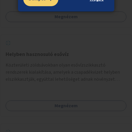
Megnézem
Helyben hasznosuló esővíz
Közterületi zöldsávokban olyan esővízszikkasztó
rendszerek kialakítása, amelyek a csapadékvizet helyben
elszikkasztják, egyúttal lehetőséget adnak növényzet
telepítésére is.
Megnézem