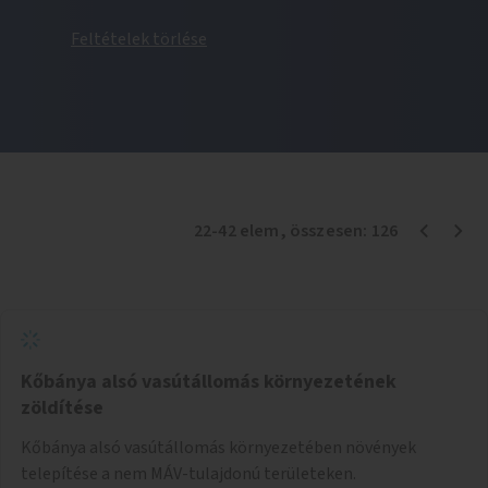
Feltételek törlése
22
-
42
elem
, összesen:
126
Kőbánya alsó vasútállomás környezetének
zöldítése
Kőbánya alsó vasútállomás környezetében növények
telepítése a nem MÁV-tulajdonú területeken.