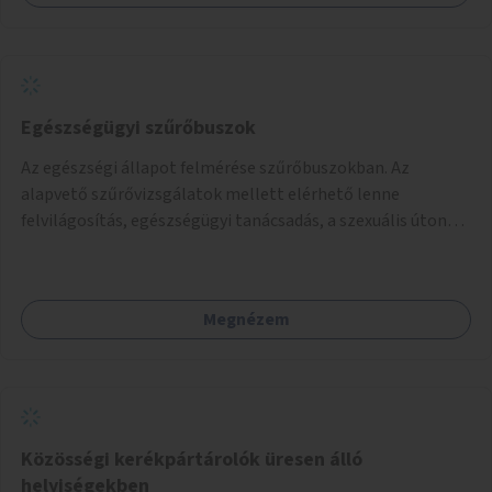
térképes megjelenítéssel és időbeli bontásban.
Egészségügyi szűrőbuszok
Az egészségi állapot felmérése szűrőbuszokban. Az
alapvető szűrővizsgálatok mellett elérhető lenne
felvilágosítás, egészségügyi tanácsadás, a szexuális úton
terjedő betegségek szűrése és a szenvedélybetegek
támogatása.
Megnézem
Közösségi kerékpártárolók üresen álló
helyiségekben