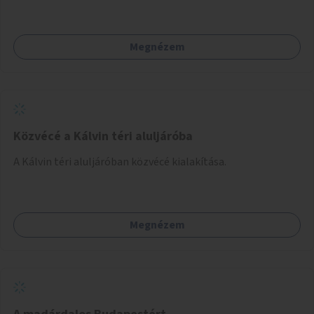
Megnézem
Közvécé a Kálvin téri aluljáróba
A Kálvin téri aluljáróban közvécé kialakítása.
Megnézem