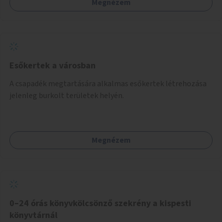
Megnézem
Esőkertek a városban
A csapadék megtartására alkalmas esőkertek létrehozása
jelenleg burkolt területek helyén.
Megnézem
0–24 órás könyvkölcsönző szekrény a kispesti
könyvtárnál