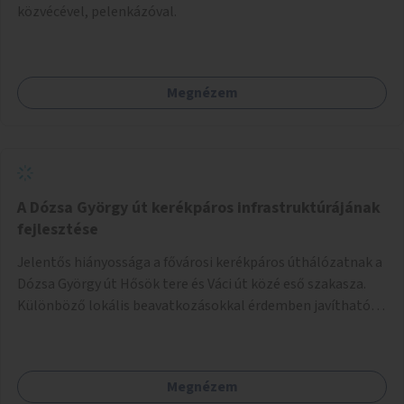
közvécével, pelenkázóval.
Megnézem
A Dózsa György út kerékpáros infrastruktúrájának
fejlesztése
Jelentős hiányossága a fővárosi kerékpáros úthálózatnak a
Dózsa György út Hősök tere és Váci út közé eső szakasza.
Különböző lokális beavatkozásokkal érdemben javítható
az útszakaszon a kerékpáros közlekedés biztonsága már
azt megelőzően, hogy többéves távlatban sor kerülne az út
teljes körű, komplex felújítására.
Megnézem