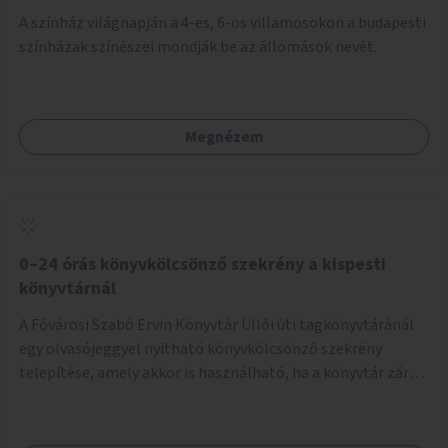
A színház világnapján a 4-es, 6-os villamosokon a budapesti
színházak színészei mondják be az állomások nevét.
Megnézem
0–24 órás könyvkölcsönző szekrény a kispesti
könyvtárnál
A Fővárosi Szabó Ervin Könyvtár Üllői úti tagkönyvtáránál
egy olvasójeggyel nyitható könyvkölcsönző szekrény
telepítése, amely akkor is használható, ha a könyvtár zárva
van.