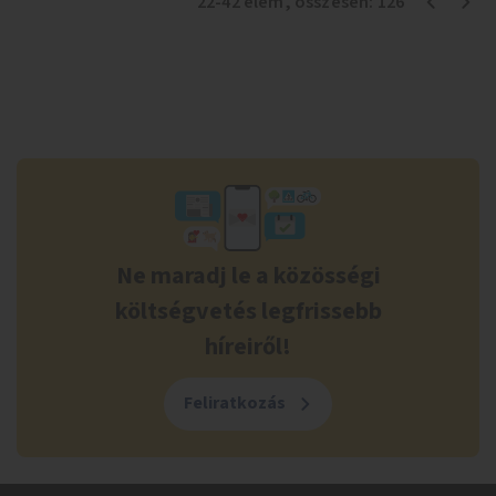
22
-
42
elem
, összesen:
126
Ne maradj le a közösségi
költségvetés legfrissebb
híreiről!
Feliratkozás