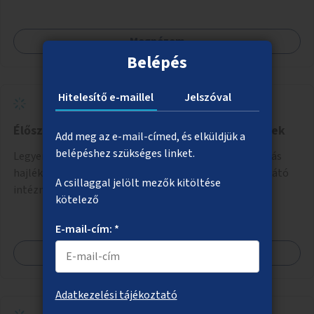
különösen a közúti átvezetések, csúszós szakaszok és
szűkületek javításával, néhány ponton pedig helyszíni
Megnézem
beavatkozással (pl. táblák kihelyezése, hulladékgyűjtők,
Belépés
akadálymentesítés). Az útvonalak kijelölése és
koncepcióterv-szintű összekötése támogatná a
zöldutakon való közlekedést.
Hitelesítő e-maillel
Jelszóval
Élőszavas mesemondás hajléktalan betegeknek
Add meg az e-mail-címed, és elküldjük a
belépéshez szükséges linket.
Legyen élőszavas, fejből, szívből mondott mesemondás
hajléktalan betegek számára a Főváros hajléktalanellátó
A csillaggal jelölt mezők kitöltése
intézményeiben. A mesemondást meseterapeuták,
kötelező
művészetterapeuták, mesemondó végzettségű emberek
végeznék.
E-mail-cím: *
Megnézem
Adatkezelési tájékoztató