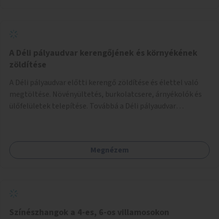
A Déli pályaudvar kerengőjének és környékének
zöldítése
A Déli pályaudvar előtti kerengő zöldítése és élettel való
megtöltése. Növényültetés, burkolatcsere, árnyékolók és
ülőfelületek telepítése. Továbbá a Déli pályaudvar
környezetének zöldítése, a kihasználatlan területek
zöldfelületekkel való gazdagítása.
Megnézem
Színészhangok a 4-es, 6-os villamosokon