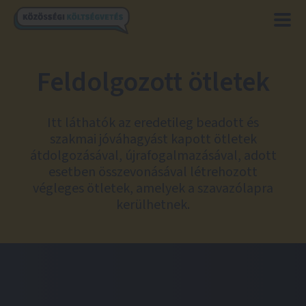
Feldolgozott ötletek
Itt láthatók az eredetileg beadott és
szakmai jóváhagyást kapott ötletek
átdolgozásával, újrafogalmazásával, adott
esetben összevonásával létrehozott
végleges ötletek, amelyek a szavazólapra
kerülhetnek.