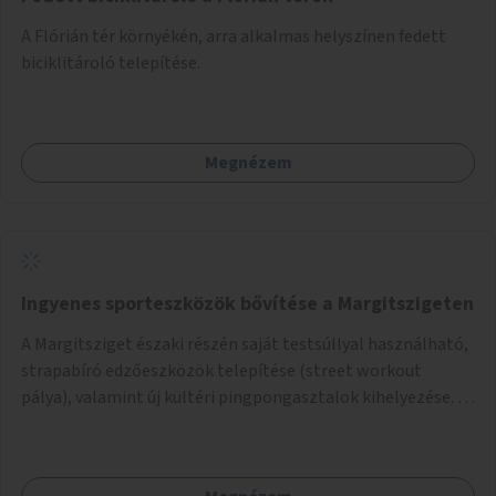
A Flórián tér környékén, arra alkalmas helyszínen fedett
biciklitároló telepítése.
Megnézem
Ingyenes sporteszközök bővítése a Margitszigeten
A Margitsziget északi részén saját testsúllyal használható,
strapabíró edzőeszközök telepítése (street workout
pálya), valamint új kültéri pingpongasztalok kihelyezése. A
meglévő fitneszterület jelenleg alig felszerelt, így
kihasználatlan. A pingpongasztalok telepítésével egy
népszerű, ingyenes sportolási lehetőség válna elérhetővé a