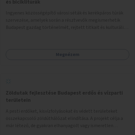
és biciklitúrák
Ingyenes közösségépítő városi séták és kerékpáros túrák
szervezése, amelyek során a résztvevők megismerhetik
Budapest gazdag történelmét, rejtett titkait és kulturális
értékeit. A város felfedezése összekötve a mozgás
népszerűsítésével mindenki számára nagy élményt
nyújthat.
Megnézem
Zöldutak fejlesztése Budapest erdős és vízparti
területein
A pesti erdőket, kisvízfolyásokat és védett területeket
összekapcsoló zöldúthálózat elindítása. A projekt célja a
már létező, de gyakran elhanyagolt vagy ismeretlen
ösvények biztonságosabbá és használhatóbbá tétele,