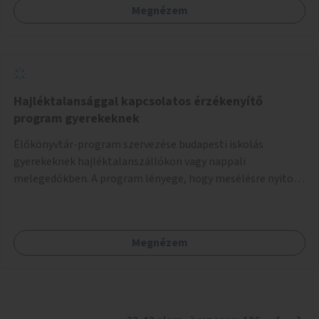
Megnézem
Hajléktalansággal kapcsolatos érzékenyítő
program gyerekeknek
Élőkönyvtár-program szervezése budapesti iskolás
gyerekeknek hajléktalanszállókon vagy nappali
melegedőkben. A program lényege, hogy mesélésre nyitott
hajléktalan emberek a személyes történeteiket osztják
meg egy biztonságos, nyugodt környezetben. A diákok
szabadon választhatnak, hogy kihez szeretnének odamenni
Megnézem
beszélgetni, kérdéseket feltenni – ezáltal közvetlen
kapcsolat alakulhat ki.