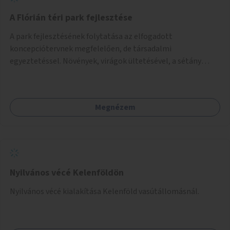
A Flórián téri park fejlesztése
A park fejlesztésének folytatása az elfogadott
koncepciótervnek megfelelően, de társadalmi
egyeztetéssel. Növények, virágok ültetésével, a sétány
felújításával, természetes burkolatú futókör
létrehozásával sokat javulhatna a park minősége.
Megnézem
Nyilvános vécé Kelenföldön
Nyilvános vécé kialakítása Kelenföld vasútállomásnál.