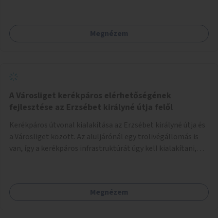
helyettesíteni a kisgyerekek okoseszköz-használatát.
Megnézem
A Városliget kerékpáros elérhetőségének
fejlesztése az Erzsébet királyné útja felől
Kerékpáros útvonal kialakítása az Erzsébet királyné útja és
a Városliget között. Az aluljárónál egy trolivégállomás is
van, így a kerékpáros infrastruktúrát úgy kell kialakítani,
hogy biztonságosan lehessen biciklizni a troliforgalom
mellett is. Az útvonal átvezetésre kerülne a Hungária
körúton, majd a Városligetig folytatódna a Hermina utat
Megnézem
keresztezve.