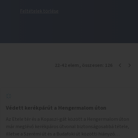
Feltételek törlése
22
-
42
elem
, összesen:
126
Védett kerékpárút a Hengermalom úton
Az Etele tér és a Kopaszi-gát között a Hengermalom úton
már meglévő kerékpáros útvonal biztonságosabbá tétele,
illetve a Szerémi út és a Budafoki út közötti hiányzó