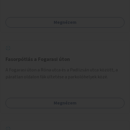
szakasz kiépítése. Ezáltal gyerek- és családbarát
kerékpáros útvonal alakítható ki, amely többek között
iskolákhoz, kulturális intézményekhez és a Kopaszi-gáthoz
Megnézem
biztosítana elérést.
Fasorpótlás a Fogarasi úton
A Fogarasi úton a Róna utca és a Padlizsán utca között, a
páratlan oldalon fák ültetése a parkolóhelyek közé.
Megnézem