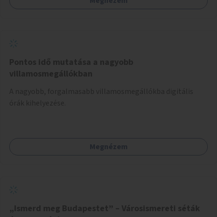
Megnézem
sziget északi felén, ahol jelenleg egyetlen asztal sem
található.
Pontos idő mutatása a nagyobb
villamosmegállókban
A nagyobb, forgalmasabb villamosmegállókba digitális
órák kihelyezése.
Megnézem
„Ismerd meg Budapestet” – Városismereti séták