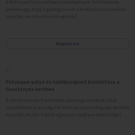
A Nehru parton a parkban a kerékpározás feltételeinek
javítása úgy, hogy a gyalogosok és a kerékpárosok kevésbé
zavarják, veszélyeztessék egymást.
Megnézem
Pétanque-pálya és találkozópont kialakítása a
Gesztenyés kertben
A Gesztenyés kerti pétanque-pálya egy mindenki által
használható közösségi tér lehetne a park eddig egy kevésbé
használt részén. A játék egyszerre nyújtana lehetőséget
kikapcsolódásra, társasági élményre és sportolásra –
generációkon átívelően, akár mozgásukban korlátozott,