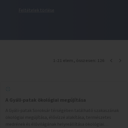
Feltételek törlése
1
-
21
elem
, összesen:
126
A Gyáli-patak ökológiai megújítása
A Gyáli-patak Soroksár térségében található szakaszának
ökológiai megújítása, élővízzé alakítása, természetes
medrének és élővilágának helyreállítása ökológiai