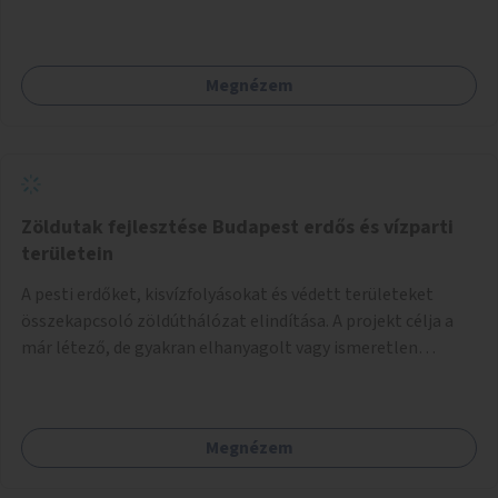
szakértők bevonásával.
Megnézem
Zöldutak fejlesztése Budapest erdős és vízparti
területein
A pesti erdőket, kisvízfolyásokat és védett területeket
összekapcsoló zöldúthálózat elindítása. A projekt célja a
már létező, de gyakran elhanyagolt vagy ismeretlen
ösvények biztonságosabbá és használhatóbbá tétele,
különösen a közúti átvezetések, csúszós szakaszok és
szűkületek javításával, néhány ponton pedig helyszíni
Megnézem
beavatkozással (pl. táblák kihelyezése, hulladékgyűjtők,
akadálymentesítés). Az útvonalak kijelölése és