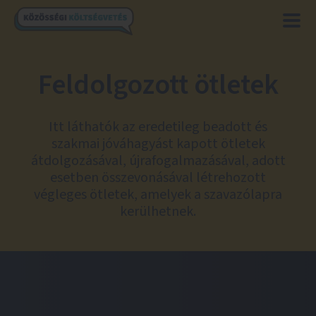
Feldolgozott ötletek
Itt láthatók az eredetileg beadott és
szakmai jóváhagyást kapott ötletek
átdolgozásával, újrafogalmazásával, adott
esetben összevonásával létrehozott
végleges ötletek, amelyek a szavazólapra
kerülhetnek.