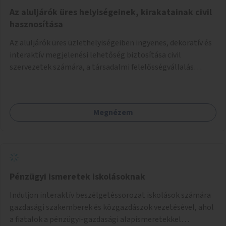
Az aluljárók üres helyiségeinek, kirakatainak civil
hasznosítása
Az aluljárók üres üzlethelyiségeiben ingyenes, dekoratív és
interaktív megjelenési lehetőség biztosítása civil
szervezetek számára, a társadalmi felelősségvállalás
jegyében. A cél, hogy közérdekű, segítő tevékenységeket
mutassanak be látványos, gondolatébresztő formában,
például rajzokkal, kérdésekkel, üzenetküldési lehetőséggel
Megnézem
vagy akciónapokkal – bérleti és közüzemi díjak nélkül, a
jelenlegi elhanyagolt állapot helyett.
Pénzügyi ismeretek iskolásoknak
Induljon interaktív beszélgetéssorozat iskolások számára
gazdasági szakemberek és közgazdászok vezetésével, ahol
a fiatalok a pénzügyi-gazdasági alapismeretekkel