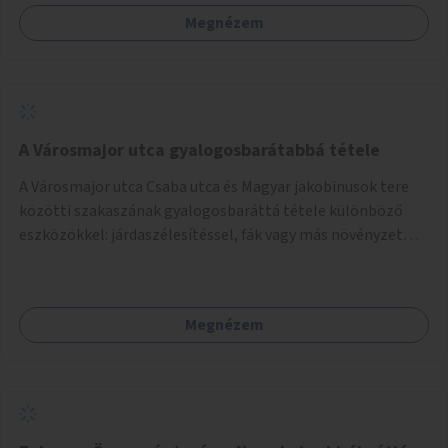
autizmussal vagy demenciával élő emberek számára is.
Megnézem
A Városmajor utca gyalogosbarátabbá tétele
A Városmajor utca Csaba utca és Magyar jakobinusok tere
közötti szakaszának gyalogosbaráttá tétele különböző
eszközökkel: járdaszélesítéssel, fák vagy más növényzet
telepítésével (ahol erre lehetőség van), figyelembe véve a
kerékpáros közlekedés biztonságát is.
Megnézem