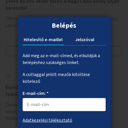
Zebra az Örs vezér terén a Nagy Lajos király útján
keresztül
Zebra kialakítása az Örs vezér tere csomópontban a Nagy
Belépés
Lajos király útján keresztül.
Hitelesítő e-maillel
Jelszóval
Megnézem
Add meg az e-mail-címed, és elküldjük a
belépéshez szükséges linket.
A csillaggal jelölt mezők kitöltése
kötelező
Életviteli mentorhálózati központ autista
E-mail-cím: *
felnőttek megsegítésére
Életviteli mentorhálózati központ kialakítása autista
felnőttek megsegítésére, együttműködve a szociális
ellátórendszer más szereplőivel.
Adatkezelési tájékoztató