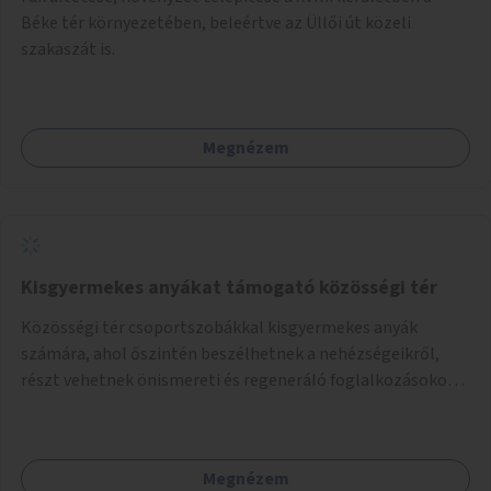
Béke tér környezetében, beleértve az Üllői út közeli
szakaszát is.
Megnézem
Kisgyermekes anyákat támogató közösségi tér
Közösségi tér csoportszobákkal kisgyermekes anyák
számára, ahol őszintén beszélhetnek a nehézségeikről,
részt vehetnek önismereti és regeneráló foglalkozásokon
(pl. gyógytorna, jóga, terápia), miközben a gyerekek
biztonságban játszhatnak.
Megnézem