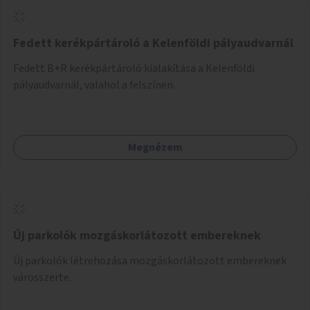
Fedett kerékpártároló a Kelenföldi pályaudvarnál
Fedett B+R kerékpártároló kialakítása a Kelenföldi
pályaudvarnál, valahol a felszínen.
Megnézem
Új parkolók mozgáskorlátozott embereknek
Új parkolók létrehozása mozgáskorlátozott embereknek
városszerte.