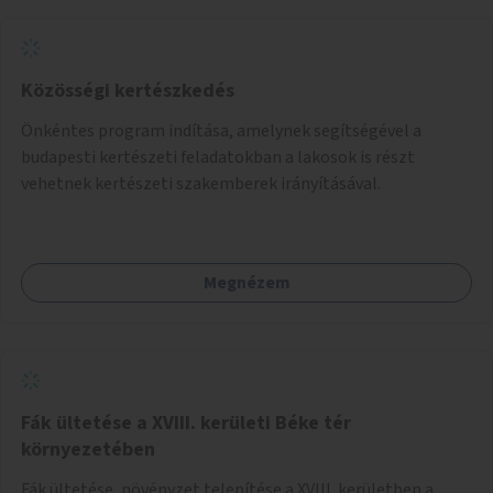
koncepcióterv-szintű összekötése támogatná a
zöldutakon való közlekedést.
Közösségi kertészkedés
Önkéntes program indítása, amelynek segítségével a
budapesti kertészeti feladatokban a lakosok is részt
vehetnek kertészeti szakemberek irányításával.
Megnézem
Fák ültetése a XVIII. kerületi Béke tér
környezetében
Fák ültetése, növényzet telepítése a XVIII. kerületben a