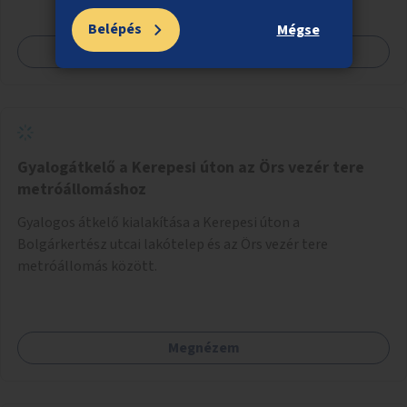
Belépés
Mégse
Megnézem
Gyalogátkelő a Kerepesi úton az Örs vezér tere
metróállomáshoz
Gyalogos átkelő kialakítása a Kerepesi úton a
Bolgárkertész utcai lakótelep és az Örs vezér tere
metróállomás között.
Megnézem