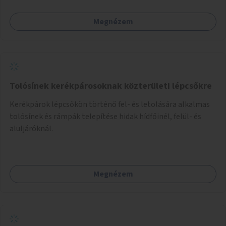
Megnézem
Tolósínek kerékpárosoknak közterületi lépcsőkre
Kerékpárok lépcsőkön történő fel- és letolására alkalmas
tolósínek és rámpák telepítése hidak hídfőinél, felül- és
aluljáróknál.
Megnézem