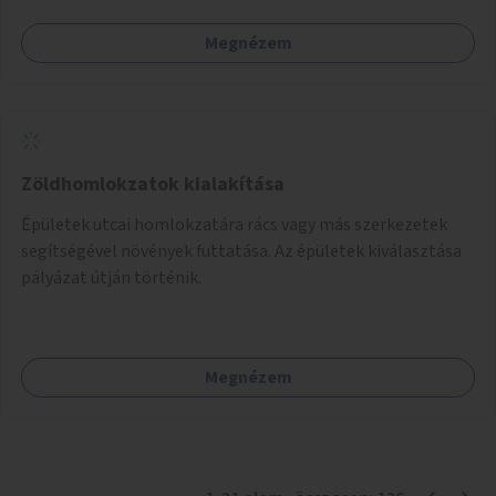
Megnézem
Zöldhomlokzatok kialakítása
Épületek utcai homlokzatára rács vagy más szerkezetek
segítségével növények futtatása. Az épületek kiválasztása
pályázat útján történik.
Megnézem