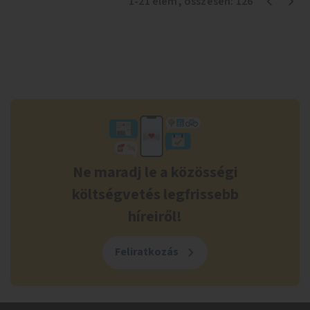
1
-
21
elem
, összesen:
126
Ne maradj le a közösségi
költségvetés legfrissebb
híreiről!
Feliratkozás