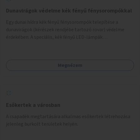
Dunavirágok védelme kék fényű fénysorompókkal
Egy dunai hídra kék fényű fénysorompók telepítése a
dunavirágok (kérészek rendjébe tartozó rovar) védelme
érdekében. A speciális, kék fényű LED-lámpák
felszerelésének célja, hogy a rajzó kérészeket a vízfelszín
felett tartsák, megakadályozva, hogy a hidak úttestjére
repüljenek, és ott rakják le petéiket.
Megnézem
Esőkertek a városban
A csapadék megtartására alkalmas esőkertek létrehozása
jelenleg burkolt területek helyén.