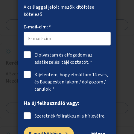
A csillaggal jelölt mezők kitöltése
kötelező
Megnézem
E-mail-cím: *
Elolvastam és elfogadom az
adatkezelési tájékoztatót
. *
Kerékpárút és járda a Szerémi úton
A Szerémi úti kerékpárút és járda meghosszabbítása a
Kijelentem, hogy elmúltam 14 éves,
Mezőkövesdi úttól a Savoya parkig.
és Budapesten lakom / dolgozom /
tanulok. *
Ha új felhasználó vagy:
Megnézem
Szeretnék feliratkozni a hírlevélre.
E-mail küldése
Mégse