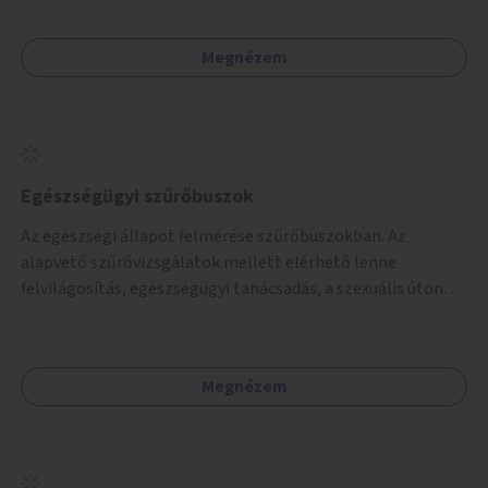
Megnézem
Egészségügyi szűrőbuszok
Az egészségi állapot felmérése szűrőbuszokban. Az
alapvető szűrővizsgálatok mellett elérhető lenne
felvilágosítás, egészségügyi tanácsadás, a szexuális úton
terjedő betegségek szűrése és a szenvedélybetegek
támogatása.
Megnézem