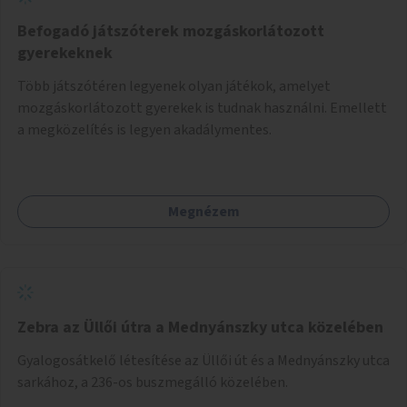
Befogadó játszóterek mozgáskorlátozott
gyerekeknek
Több játszótéren legyenek olyan játékok, amelyet
mozgáskorlátozott gyerekek is tudnak használni. Emellett
a megközelítés is legyen akadálymentes.
Megnézem
Zebra az Üllői útra a Mednyánszky utca közelében
Gyalogosátkelő létesítése az Üllői út és a Mednyánszky utca
sarkához, a 236-os buszmegálló közelében.