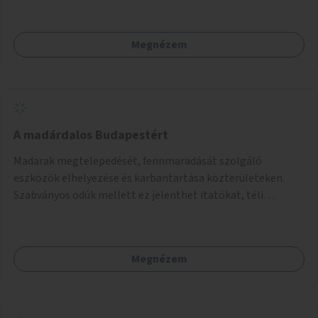
Megnézem
A madárdalos Budapestért
Madarak megtelepedését, fennmaradását szolgáló
eszközök elhelyezése és karbantartása közterületeken.
Szabványos odúk mellett ez jelenthet itatókat, téli
madáretetőket is.
Megnézem