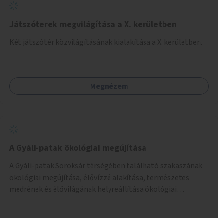
Játszóterek megvilágítása a X. kerületben
Két játszótér közvilágításának kialakítása a X. kerületben.
Megnézem
A Gyáli-patak ökológiai megújítása
A Gyáli-patak Soroksár térségében található szakaszának
ökológiai megújítása, élővízzé alakítása, természetes
medrének és élővilágának helyreállítása ökológiai
szakértők bevonásával.