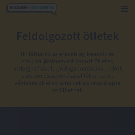
Feldolgozott ötletek
Itt láthatók az eredetileg beadott és
szakmai jóváhagyást kapott ötletek
átdolgozásával, újrafogalmazásával, adott
esetben összevonásával létrehozott
végleges ötletek, amelyek a szavazólapra
kerülhetnek.