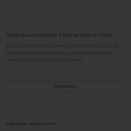
Talajtakaró növények a Bartók Béla út fáihoz
Közösségi fenntartású növénykazetták létrehozása a XI.
kerületben, a Bartók Béla úton, a lakók, az üzletek és a
vendéglátóhelyek együttműködésével.
Megnézem
Ivókutak városszerte