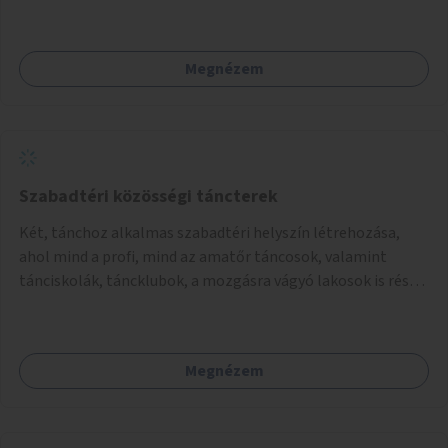
a gyerekek számára is.
Megnézem
Szabadtéri közösségi táncterek
Két, tánchoz alkalmas szabadtéri helyszín létrehozása,
ahol mind a profi, mind az amatőr táncosok, valamint
tánciskolák, táncklubok, a mozgásra vágyó lakosok is részt
vehetnek közösségi eseményeken.
Megnézem