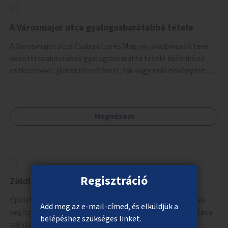
A Városmajor utca gyalogosbarátabbá tétele
A Városmajor utca Csaba utca és Magyar jakobinusok tere
közötti szakaszának gyalogosbaráttá tétele különböző
eszközökkel: járdaszélesítéssel, fák vagy más növényzet
telepítésével (ahol erre lehetőség van), figyelembe véve a
kerékpáros közlekedés biztonságát is.
Megnézem
Regisztráció
Zöldhomlokzatok kialakítása
Épületek utcai homlokzatára rács vagy más szerkezetek
Add meg az e-mail-címed, és elküldjük a
segítségével növények futtatása. Az épületek kiválasztása
belépéshez szükséges linket.
pályázat útján történik.