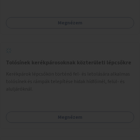
Megnézem
Tolósínek kerékpárosoknak közterületi lépcsőkre
Kerékpárok lépcsőkön történő fel- és letolására alkalmas
tolósínek és rámpák telepítése hidak hídfőinél, felül- és
aluljáróknál.
Megnézem