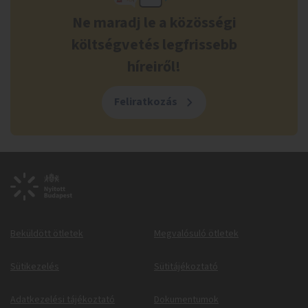
Ne maradj le a közösségi
költségvetés legfrissebb
híreiről!
Feliratkozás
Beküldött ötletek
Megvalósuló ötletek
Sütikezelés
Sütitájékoztató
Adatkezelési tájékoztató
Dokumentumok