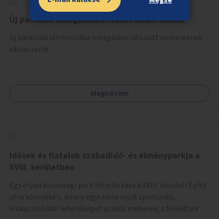
Új parkolók mozgáskorlátozott embereknek
Új parkolók létrehozása mozgáskorlátozott embereknek
városszerte.
Megnézem
Idősek és fiatalok szabadidő- és élményparkja a
XVIII. kerületben
Egy olyan közösségi park létrehozása a XVIII. kerületi Építő
utca környékén, amely egyszerre nyújt sportolási,
kikapcsolódási lehetőséget az idős emberek, a felnőttek és