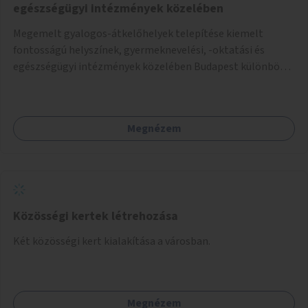
egészségügyi intézmények közelében
Megemelt gyalogos-átkelőhelyek telepítése kiemelt
fontosságú helyszínek, gyermeknevelési, -oktatási és
egészségügyi intézmények közelében Budapest különböző
pontjain, 7–12 helyszínen.
Megnézem
Közösségi kertek létrehozása
Két közösségi kert kialakítása a városban.
Megnézem