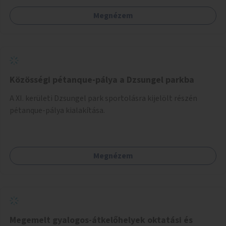
Megnézem
Közösségi pétanque-pálya a Dzsungel parkba
A XI. kerületi Dzsungel park sportolásra kijelölt részén
pétanque-pálya kialakítása.
Megnézem
Megemelt gyalogos-átkelőhelyek oktatási és