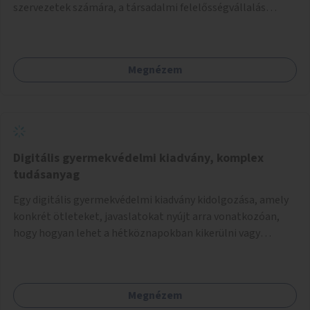
szervezetek számára, a társadalmi felelősségvállalás
jegyében. A cél, hogy közérdekű, segítő tevékenységeket
mutassanak be látványos, gondolatébresztő formában,
például rajzokkal, kérdésekkel, üzenetküldési lehetőséggel
Megnézem
vagy akciónapokkal – bérleti és közüzemi díjak nélkül, a
jelenlegi elhanyagolt állapot helyett.
Digitális gyermekvédelmi kiadvány, komplex
tudásanyag
Egy digitális gyermekvédelmi kiadvány kidolgozása, amely
konkrét ötleteket, javaslatokat nyújt arra vonatkozóan,
hogy hogyan lehet a hétköznapokban kikerülni vagy
helyettesíteni a kisgyerekek okoseszköz-használatát.
Megnézem