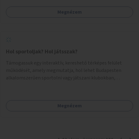
Megnézem
Hol sportoljak? Hol játsszak?
Támogassuk egy interaktív, kereshető térképes felület
működését, amely megmutatja, hol lehet Budapesten
alkalomszerűen sportolni vagy játszani klubokban,
közösségi terekben vagy nyilvános pályákon. A felhasználó
például könnyen megtudhatja, hol tud a környékén jógázni,
bridzsezni, biliárdozni vagy társasjátékozni, és azt is, hogy
Megnézem
ezek mikor érhetők el. A projekt célja, hogy átláthatóvá és
könnyen elérhetővé tegye a város közösségi sport- és
játéklehetőségeit bárki számára, egy már meglévő,
fejlesztett megoldás fenntartásán keresztül.