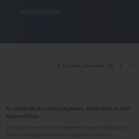
Feltételek törlése
1
-
21
elem
, összesen:
126
Az aluljárók üres helyiségeinek, kirakatainak civil
hasznosítása
Az aluljárók üres üzlethelyiségeiben ingyenes, dekoratív és
interaktív megjelenési lehetőség biztosítása civil