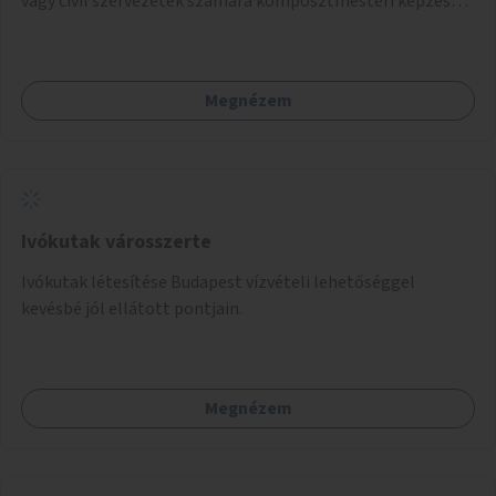
vagy civil szervezetek számára komposztmesteri képzés
biztosítása, ami lehetővé teszi a komposztszigetek
helyben történő hosszú távú fenntartását.
Megnézem
Ivókutak városszerte
Ivókutak létesítése Budapest vízvételi lehetőséggel
kevésbé jól ellátott pontjain.
Megnézem