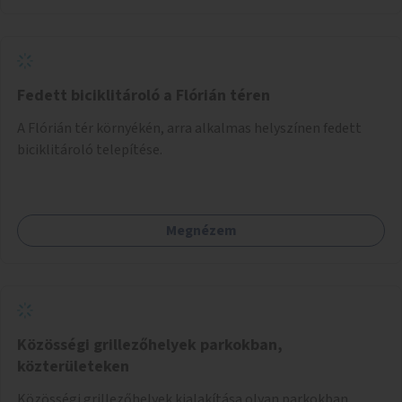
Fedett biciklitároló a Flórián téren
A Flórián tér környékén, arra alkalmas helyszínen fedett
biciklitároló telepítése.
Megnézem
Közösségi grillezőhelyek parkokban,
közterületeken
Közösségi grillezőhelyek kialakítása olyan parkokban,