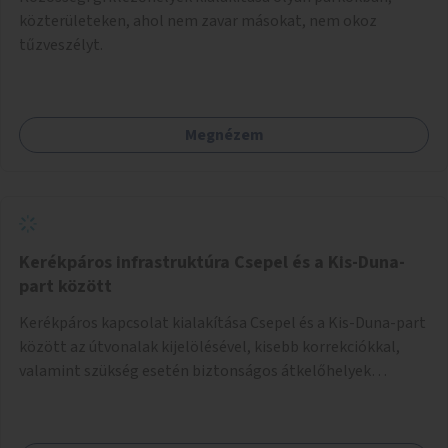
közterületeken, ahol nem zavar másokat, nem okoz
tűzveszélyt.
Megnézem
Kerékpáros infrastruktúra Csepel és a Kis-Duna-
part között
Kerékpáros kapcsolat kialakítása Csepel és a Kis-Duna-part
között az útvonalak kijelölésével, kisebb korrekciókkal,
valamint szükség esetén biztonságos átkelőhelyek
létesítésével.