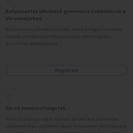
Kutyamentes piknikező gyermekes családoknak a
Városmajorban
Kutyamentes piknikező terület, amely a kisgyermekek és
szüleik számára kínál kikapcsolódási lehetőségeket,
közvécével, pelenkázóval.
Megnézem
Városi komposztszigetek
Városi komposztsziget-hálózat kialakítása, elsősorban
lakóparkokban, sűrűbben lakott területeken. Helyi lakosok