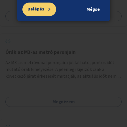
Belépés
Mégse
Megnézem
Órák az M3-as metró peronjain
Az M3-as metróvonal peronjaira jól látható, pontos időt
mutató órák kihelyezése. A jelenlegi kijelzők csak a
következő járat érkezését mutatják, az aktuális időt nem.
Az órák a peronokon várakozók tájékozódását segítenék,
ahogyan az más közösségi tereken is bevett gyakorlat.
Megnézem