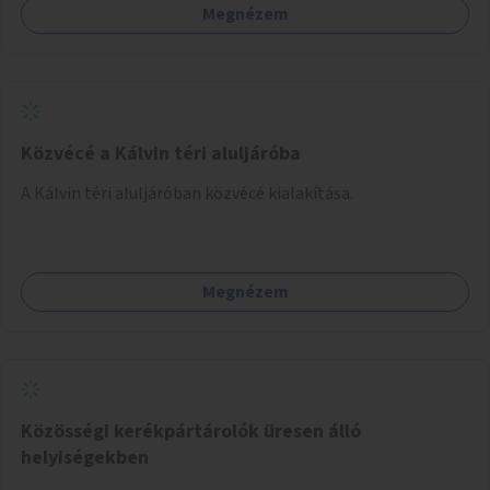
Megnézem
Közvécé a Kálvin téri aluljáróba
A Kálvin téri aluljáróban közvécé kialakítása.
Megnézem
Közösségi kerékpártárolók üresen álló
helyiségekben