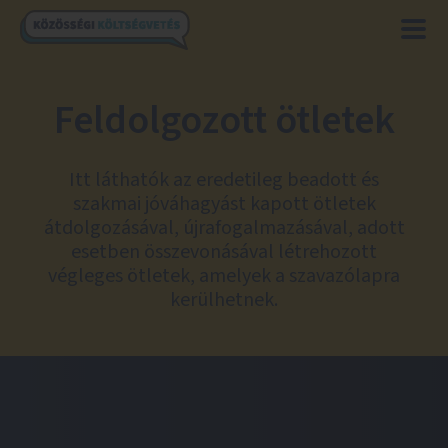
Feldolgozott ötletek
Itt láthatók az eredetileg beadott és
szakmai jóváhagyást kapott ötletek
átdolgozásával, újrafogalmazásával, adott
esetben összevonásával létrehozott
végleges ötletek, amelyek a szavazólapra
kerülhetnek.