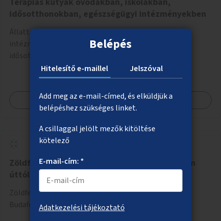
Terápiás kutyák óvodákban, iskolákban,
idősotthonokban, egészségügyi intézményekben
Állatterápiás foglalkozások szervezése különböző
Belépés
intézményekben, például óvodákban, iskolákban,
idősotthonokban, egészségügyi intézményekben.
Hitelesítő e-maillel
Jelszóval
Add meg az e-mail-címed, és elküldjük a
Megnézem
belépéshez szükséges linket.
A csillaggal jelölt mezők kitöltése
kötelező
E-mail-cím: *
Zöldfelületek a Budafoki úton a Hengermalom
úttól kifelé
Zöldfelületek létesítése erre alkalmas helyszíneken a
Budafoki úton a Hengermalom úttól kifelé.
Adatkezelési tájékoztató