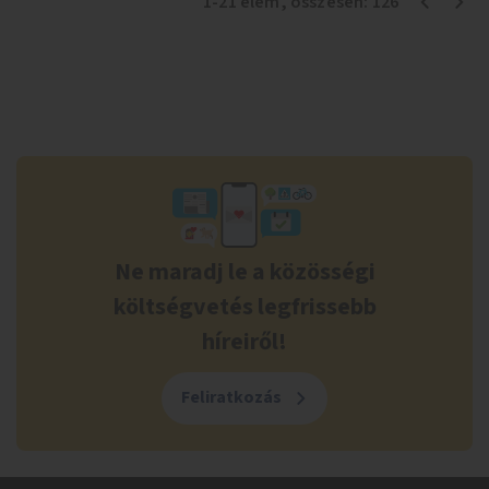
1
-
21
elem
, összesen:
126
Ne maradj le a közösségi
költségvetés legfrissebb
híreiről!
Feliratkozás