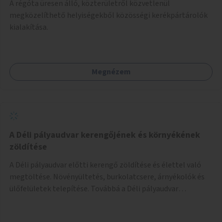
A régóta üresen álló, közterületről közvetlenül
megközelíthető helyiségekből közösségi kerékpártárolók
kialakítása.
Megnézem
A Déli pályaudvar kerengőjének és környékének
zöldítése
A Déli pályaudvar előtti kerengő zöldítése és élettel való
megtöltése. Növényültetés, burkolatcsere, árnyékolók és
ülőfelületek telepítése. Továbbá a Déli pályaudvar
környezetének zöldítése, a kihasználatlan területek
zöldfelületekkel való gazdagítása.