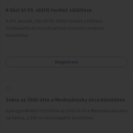
A Váci út 50. előtti terület zöldítése
A XIII. kerület, Váci út 50. előtti terület zöldítése.
Zöldkazetta és hozzá tartozó öntözési rendszer
kialakítása.
Megnézem
Zebra az Üllői útra a Mednyánszky utca közelében
Gyalogosátkelő létesítése az Üllői út és a Mednyánszky utca
sarkához, a 236-os buszmegálló közelében.