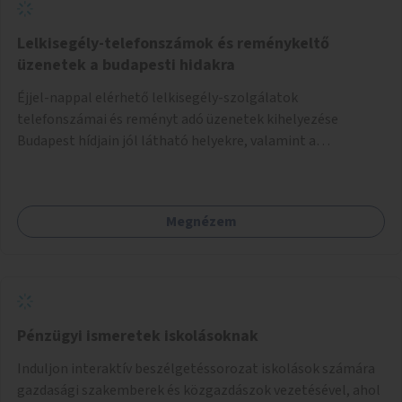
Lelkisegély-telefonszámok és reménykeltő
üzenetek a budapesti hidakra
Éjjel-nappal elérhető lelkisegély-szolgálatok
telefonszámai és reményt adó üzenetek kihelyezése
Budapest hídjain jól látható helyekre, valamint a
lelkisegély-vonalakat fenntartó szervezetek támogatása,
hogy legyen kapacitásuk a növekvő számú hívások
fogadására.
Megnézem
Pénzügyi ismeretek iskolásoknak
Induljon interaktív beszélgetéssorozat iskolások számára
gazdasági szakemberek és közgazdászok vezetésével, ahol