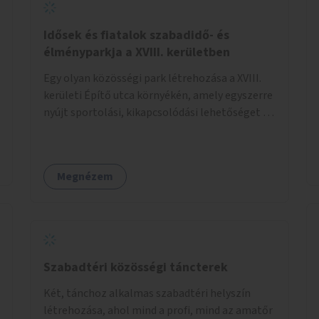
Idősek és fiatalok szabadidő- és
élményparkja a XVIII. kerületben
Egy olyan közösségi park létrehozása a XVIII.
kerületi Építő utca környékén, amely egyszerre
nyújt sportolási, kikapcsolódási lehetőséget az
idős emberek, a felnőttek és a gyerekek
számára is.
Megnézem
Szabadtéri közösségi táncterek
Két, tánchoz alkalmas szabadtéri helyszín
létrehozása, ahol mind a profi, mind az amatőr