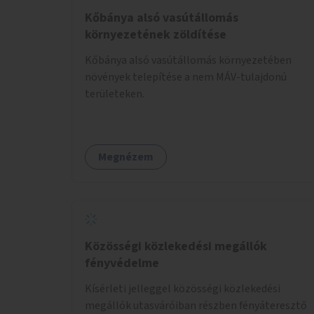
Kőbánya alsó vasútállomás
környezetének zöldítése
Kőbánya alsó vasútállomás környezetében
növények telepítése a nem MÁV-tulajdonú
területeken.
Megnézem
Közösségi közlekedési megállók
fényvédelme
Kísérleti jelleggel közösségi közlekedési
megállók utasváróiban részben fényáteresztő