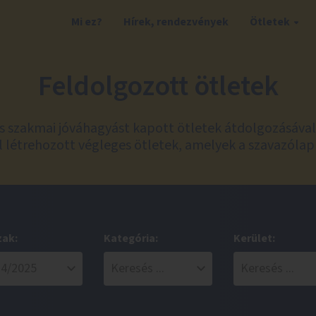
Mi ez?
Hírek, rendezvények
Ötletek
Feldolgozott ötletek
és szakmai jóváhagyást kapott ötletek átdolgozásáva
 létrehozott végleges ötletek, amelyek a szavazólap
zak:
Kategória:
Kerület: