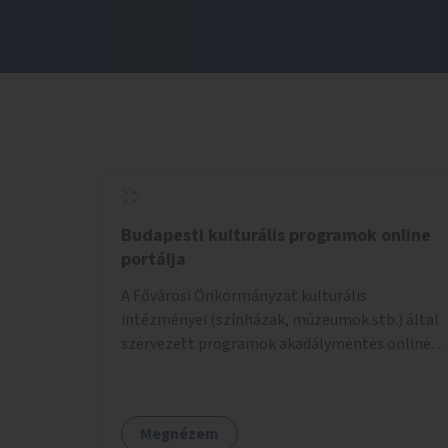
Budapesti kulturális programok online
portálja
A Fővárosi Önkormányzat kulturális
intézményei (színházak, múzeumok stb.) által
szervezett programok akadálymentes online
programnaptárjának kialakítása és
működtetése. Átfogó és naprakész
tartalommal.
Megnézem