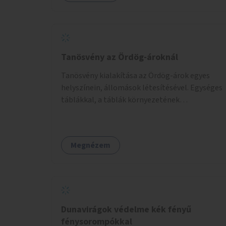
Tanösvény az Ördög-ároknál
Tanösvény kialakítása az Ördög-árok egyes
helyszínein, állomások létesítésével. Egységes
táblákkal, a táblák környezetének
rendezésével. Online tanösvény-bemutató
felület kialakítása.
Megnézem
Dunavirágok védelme kék fényű
fénysorompókkal