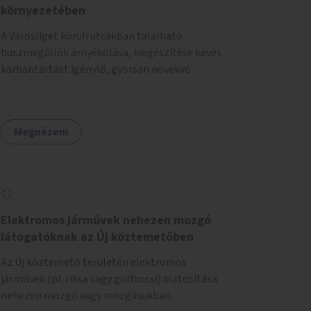
környezetében
A Városliget körüli utcákban található
buszmegállók árnyékolása, kiegészítése kevés
karbantartást igénylő, gyorsan növekvő
zöldnövényzettel.
Megnézem
Elektromos járművek nehezen mozgó
látogatóknak az Új köztemetőben
Az Új köztemető területén elektromos
járművek (pl. riksa vagy golfkocsi) biztosítása
nehezen mozgó vagy mozgásukban