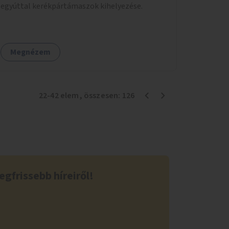
egyúttal kerékpártámaszok kihelyezése.
Megnézem
22
-
42
elem
, összesen:
126
egfrissebb híreiről!