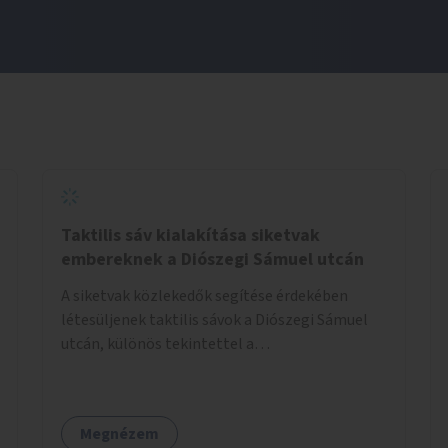
Taktilis sáv kialakítása siketvak
embereknek a Diószegi Sámuel utcán
A siketvak közlekedők segítése érdekében
létesüljenek taktilis sávok a Diószegi Sámuel
utcán, különös tekintettel a
gyalogosátkelőknél.
Megnézem