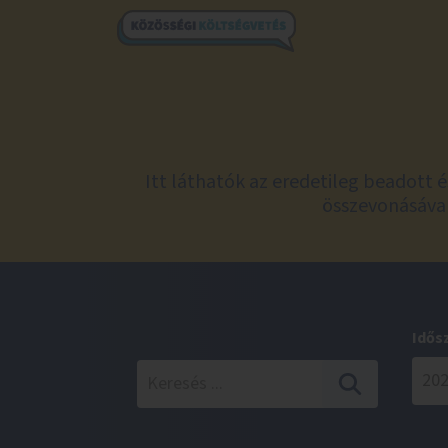
Itt láthatók az eredetileg beadott 
összevonásával
Idős