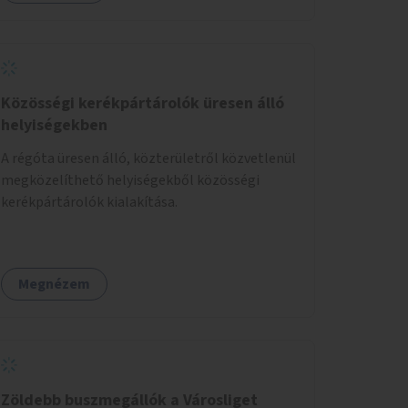
Közösségi kerékpártárolók üresen álló
helyiségekben
A régóta üresen álló, közterületről közvetlenül
megközelíthető helyiségekből közösségi
kerékpártárolók kialakítása.
Megnézem
Zöldebb buszmegállók a Városliget