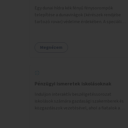
Egy dunai hídra kék fényű fénysorompók
telepítése a dunavirágok (kérészek rendjébe
tartozó rovar) védelme érdekében. A speciális,
kék fényű LED-lámpák felszerelésének célja,
hogy a rajzó kérészeket a vízfelszín felett
tartsák, megakadályozva, hogy a hidak
Megnézem
úttestjére repüljenek, és ott rakják le petéiket.
Pénzügyi ismeretek iskolásoknak
Induljon interaktív beszélgetéssorozat
iskolások számára gazdasági szakemberek és
közgazdászok vezetésével, ahol a fiatalok a
pénzügyi-gazdasági alapismeretekkel
kapcsolatban tájékozódhatnak. A program