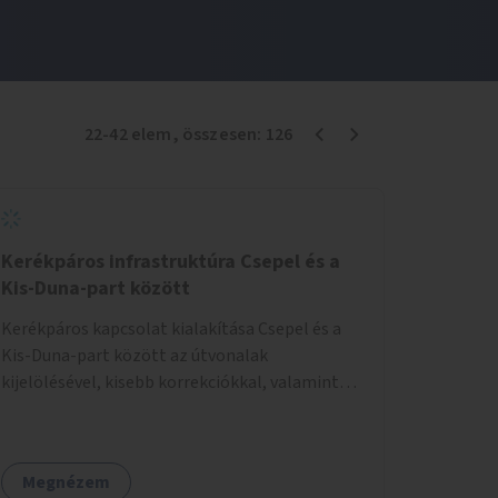
22
-
42
elem
, összesen:
126
Kerékpáros infrastruktúra Csepel és a
Kis-Duna-part között
Kerékpáros kapcsolat kialakítása Csepel és a
Kis-Duna-part között az útvonalak
kijelölésével, kisebb korrekciókkal, valamint
szükség esetén biztonságos átkelőhelyek
létesítésével.
Megnézem