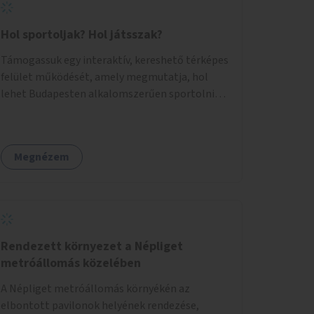
Hol sportoljak? Hol játsszak?
Támogassuk egy interaktív, kereshető térképes
felület működését, amely megmutatja, hol
lehet Budapesten alkalomszerűen sportolni
vagy játszani klubokban, közösségi terekben
vagy nyilvános pályákon. A felhasználó például
könnyen megtudhatja, hol tud a környékén
Megnézem
jógázni, bridzsezni, biliárdozni vagy
társasjátékozni, és azt is, hogy ezek mikor
érhetők el. A projekt célja, hogy átláthatóvá és
könnyen elérhetővé tegye a város közösségi
sport- és játéklehetőségeit bárki számára, egy
már meglévő, fejlesztett megoldás
Rendezett környezet a Népliget
fenntartásán keresztül.
metróállomás közelében
A Népliget metróállomás környékén az
elbontott pavilonok helyének rendezése,