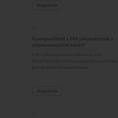
többalkalmas lenne, heti rendszerességgel
Megnézem
tartanák iskolai csoportok számára,
önkormányzati intézményben vagy külső
helyszínen iskolai együttműködéssel. A
szervezést az Önkormányzat koordinálná, a
tematikát a szakemberek alakítanák ki, külön
figyelmet fordítva a hátrányos helyzetű
Gyalogosátkelő a Déli pályaudvarnál a
gyerekek bevonására is. A program pilot
villamosmegállók között
jelleggel indulna, több korosztály számára.
A Déli pályaudvarnál az Alkotás utcai és
Krisztina körúti villamosmegállók összekötése
gyalogosátkelők kialakításával.
Megnézem