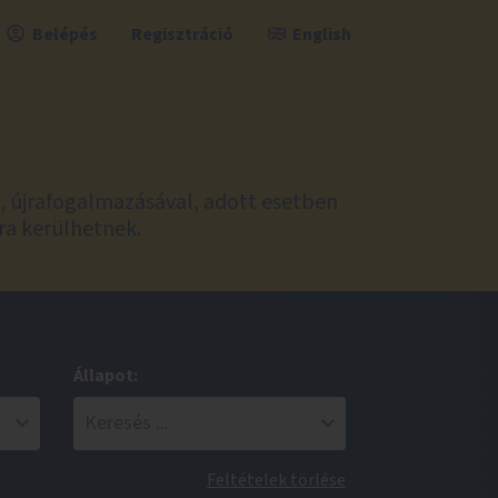
Belépés
Regisztráció
English
l, újrafogalmazásával, adott esetben
ra kerülhetnek.
Állapot:
Feltételek törlése