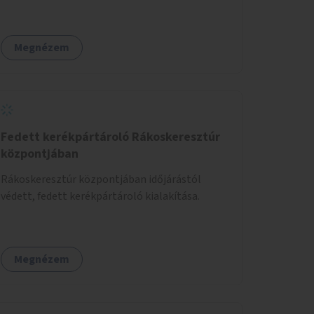
korlátozott látogatók számára. A járművek a
temetőkapu és a megadott sírhely között
közlekednének.
Megnézem
Fedett kerékpártároló Rákoskeresztúr
központjában
Rákoskeresztúr központjában időjárástól
védett, fedett kerékpártároló kialakítása.
Megnézem