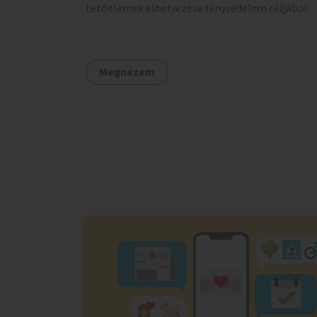
tetőelemek elhelyezése fényvédelem céljából.
Megnézem