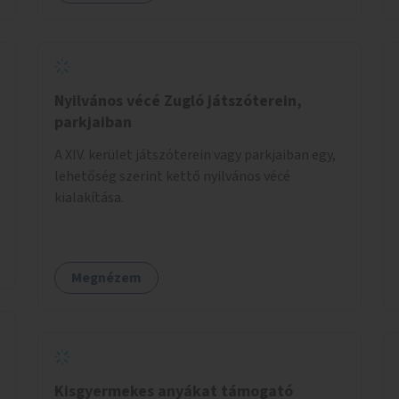
Nyilvános vécé Zugló játszóterein,
parkjaiban
A XIV. kerület játszóterein vagy parkjaiban egy,
lehetőség szerint kettő nyilvános vécé
kialakítása.
Megnézem
Kisgyermekes anyákat támogató