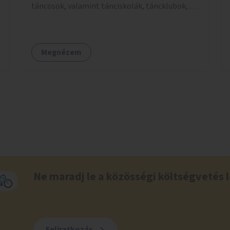
táncosok, valamint tánciskolák, táncklubok, a
mozgásra vágyó lakosok is részt vehetnek
közösségi eseményeken.
Megnézem
Ne maradj le a közösségi költségvetés l
Feliratkozás