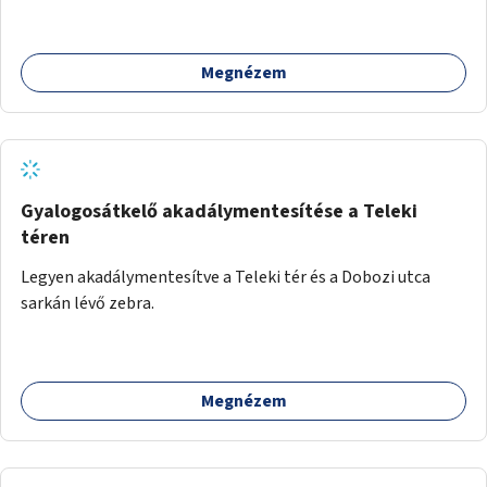
alkalmas röplabdára, tollaslabdára, illetve lábteniszre is.
Megnézem
Gyalogosátkelő akadálymentesítése a Teleki
téren
Legyen akadálymentesítve a Teleki tér és a Dobozi utca
sarkán lévő zebra.
Megnézem