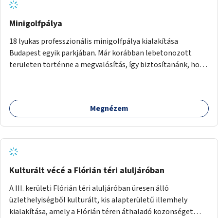
Minigolfpálya
18 lyukas professzionális minigolfpálya kialakítása
Budapest egyik parkjában. Már korábban lebetonozott
területen történne a megvalósítás, így biztosítanánk, hogy
ne vesszen el további zöldfelület.
Megnézem
Kulturált vécé a Flórián téri aluljáróban
A III. kerületi Flórián téri aluljáróban üresen álló
üzlethelyiségből kulturált, kis alapterületű illemhely
kialakítása, amely a Flórián téren áthaladó közönséget