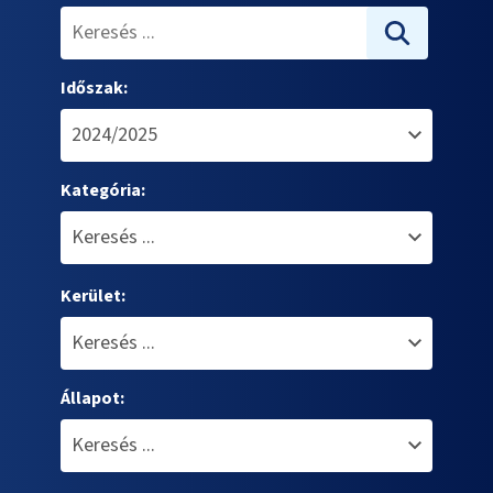
Időszak:
Kategória:
Kerület:
Állapot: