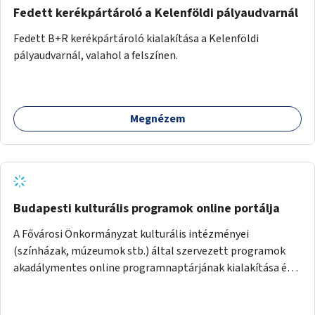
Fedett kerékpártároló a Kelenföldi pályaudvarnál
Fedett B+R kerékpártároló kialakítása a Kelenföldi
pályaudvarnál, valahol a felszínen.
Megnézem
Budapesti kulturális programok online portálja
A Fővárosi Önkormányzat kulturális intézményei
(színházak, múzeumok stb.) által szervezett programok
akadálymentes online programnaptárjának kialakítása és
működtetése. Átfogó és naprakész tartalommal.