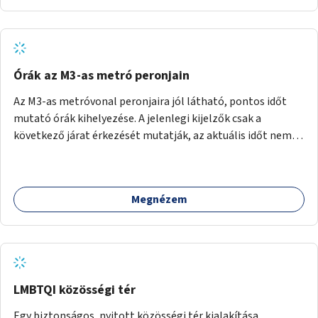
Órák az M3-as metró peronjain
Az M3-as metróvonal peronjaira jól látható, pontos időt
mutató órák kihelyezése. A jelenlegi kijelzők csak a
következő járat érkezését mutatják, az aktuális időt nem.
Az órák a peronokon várakozók tájékozódását segítenék,
ahogyan az más közösségi tereken is bevett gyakorlat.
Megnézem
LMBTQI közösségi tér
Egy biztonságos, nyitott közösségi tér kialakítása