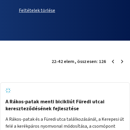
Feltételek törlése
22
-
42
elem
, összesen:
126
A Rákos-patak menti bicikliút Füredi utcai
kereszteződésének fejlesztése
A Rákos-patak és a Füredi utca találkozásánál, a Kerepesi út
felé a kerékpáros nyomvonal módosítása, a csomópont