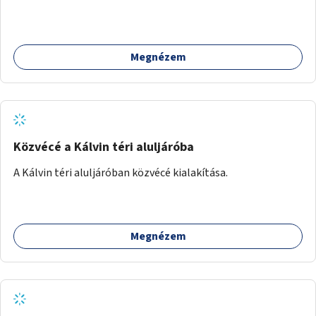
a temetőkapu és a megadott sírhely között közlekednének.
Megnézem
Közvécé a Kálvin téri aluljáróba
A Kálvin téri aluljáróban közvécé kialakítása.
Megnézem