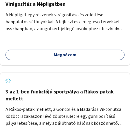
Virágosítás a Népligetben
A Népliget egy részének virágosítása és zöldítése
hangulatos sétányokkal. A fejlesztés a meglévő tervekkel
összhangban, az angolkert jellegű jövőképhez illeszkedve
valósulhat meg.
Megnézem
3 az 1-ben funkciójú sportpálya a Rákos-patak
mellett
A Rákos-patak mellett, a Göncöl és a Madarász Viktor utca
közötti szakaszon lévő zöldterületre egy gumiborítású
pálya létesítése, amely az állítható hálónak köszönhetően