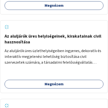
Megnézem
Az aluljárók üres helyiségeinek, kirakatainak civil
hasznosítása
Az aluljárók üres üzlethelyiségeiben ingyenes, dekoratív és
interaktív megjelenési lehetőség biztosítása civil
szervezetek számára, a társadalmi felelősségvállalás
jegyében. A cél, hogy közérdekű, segítő tevékenységeket
mutassanak be látványos, gondolatébresztő formában,
például rajzokkal, kérdésekkel, üzenetküldési lehetőséggel
Megnézem
vagy akciónapokkal – bérleti és közüzemi díjak nélkül, a
jelenlegi elhanyagolt állapot helyett.