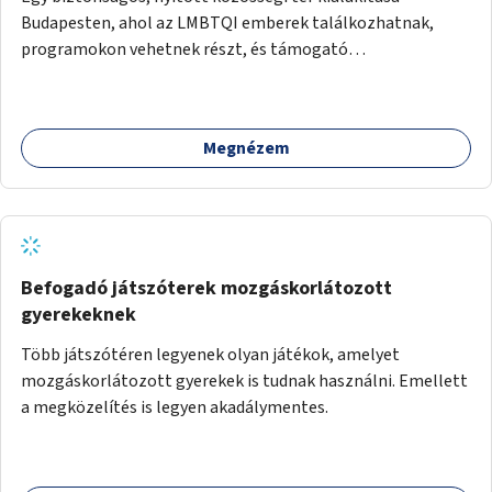
Budapesten, ahol az LMBTQI emberek találkozhatnak,
programokon vehetnek részt, és támogató
szolgáltatásokat érhetnek el. A központ helyet adhatna
csoportfoglalkozásoknak, kulturális eseményeknek és civil
szervezetek programjainak is. Az üzemeltető pályázat
Megnézem
útján lesz kiválasztva.
Befogadó játszóterek mozgáskorlátozott
gyerekeknek
Több játszótéren legyenek olyan játékok, amelyet
mozgáskorlátozott gyerekek is tudnak használni. Emellett
a megközelítés is legyen akadálymentes.