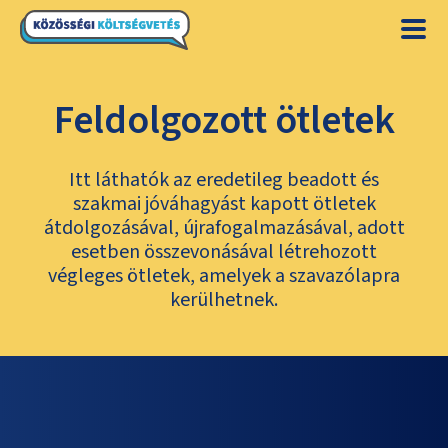
Feldolgozott ötletek
Itt láthatók az eredetileg beadott és
szakmai jóváhagyást kapott ötletek
átdolgozásával, újrafogalmazásával, adott
esetben összevonásával létrehozott
végleges ötletek, amelyek a szavazólapra
kerülhetnek.