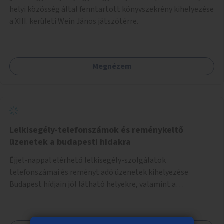
helyi közösség által fenntartott könyvszekrény kihelyezése
a XIII. kerületi Wein János játszótérre.
Megnézem
Lelkisegély-telefonszámok és reménykeltő
üzenetek a budapesti hidakra
Éjjel-nappal elérhető lelkisegély-szolgálatok
telefonszámai és reményt adó üzenetek kihelyezése
Budapest hídjain jól látható helyekre, valamint a
lelkisegély-vonalakat fenntartó szervezetek támogatása,
hogy legyen kapacitásuk a növekvő számú hívások
fogadására.