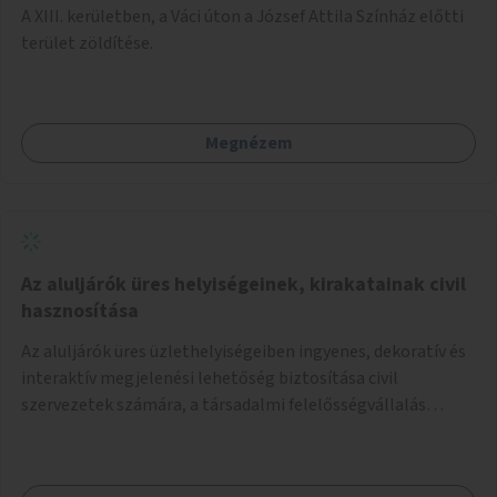
A XIII. kerületben, a Váci úton a József Attila Színház előtti
terület zöldítése.
Megnézem
Az aluljárók üres helyiségeinek, kirakatainak civil
hasznosítása
Az aluljárók üres üzlethelyiségeiben ingyenes, dekoratív és
interaktív megjelenési lehetőség biztosítása civil
szervezetek számára, a társadalmi felelősségvállalás
jegyében. A cél, hogy közérdekű, segítő tevékenységeket
mutassanak be látványos, gondolatébresztő formában,
például rajzokkal, kérdésekkel, üzenetküldési lehetőséggel