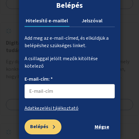
Megnézem
Belépés
Hitelesítő e-maillel
Jelszóval
Add meg az e-mail-címed, és elküldjük a
Digitális gyermekvédelmi kiadvány, komplex
belépéshez szükséges linket.
tudásanyag
A csillaggal jelölt mezők kitöltése
Egy digitális gyermekvédelmi kiadvány kidolgozása, amely
kötelező
konkrét ötleteket, javaslatokat nyújt arra vonatkozóan,
hogy hogyan lehet a hétköznapokban kikerülni vagy
E-mail-cím: *
helyettesíteni a kisgyerekek okoseszköz-használatát.
Megnézem
Adatkezelési tájékoztató
Belépés
Mégse