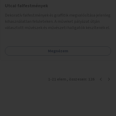
Utcai falfestmények
Dekoratív falfestmények és graffitik megvalósítása jelenleg
kihasználatlan felületeken. A műveket pályázat útján
választott művészek és művészeti hallgatók készítenék el.
Megnézem
1
-
21
elem
, összesen:
126