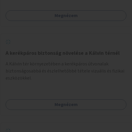
Megnézem
A kerékpáros biztonság növelése a Kálvin térnél
A Kálvin tér környezetében a kerékpáros útvonalak
biztonságosabbá és észlelhetőbbé tétele vizuális és fizikai
eszközökkel.
Megnézem