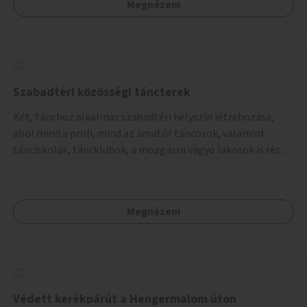
Megnézem
vagy akciónapokkal – bérleti és közüzemi díjak nélkül, a
jelenlegi elhanyagolt állapot helyett.
Szabadtéri közösségi táncterek
Két, tánchoz alkalmas szabadtéri helyszín létrehozása,
ahol mind a profi, mind az amatőr táncosok, valamint
tánciskolák, táncklubok, a mozgásra vágyó lakosok is részt
vehetnek közösségi eseményeken.
Megnézem
Védett kerékpárút a Hengermalom úton