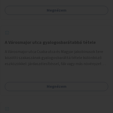
Megnézem
A Városmajor utca gyalogosbarátabbá tétele
A Városmajor utca Csaba utca és Magyar jakobinusok tere
közötti szakaszának gyalogosbaráttá tétele különböző
eszközökkel: járdaszélesítéssel, fák vagy más növényzet
telepítésével (ahol erre lehetőség van), figyelembe véve a
kerékpáros közlekedés biztonságát is.
Megnézem