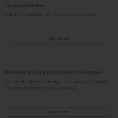
Társasjátékklubok
Nyitott társasjátékklubok, események szervezése.
Megnézem
Nyilvános vécé Zugló játszóterein, parkjaiban
A XIV. kerület játszóterein vagy parkjaiban egy, lehetőség
szerint kettő nyilvános vécé kialakítása.
Megnézem