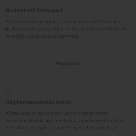
Biciklizhető Nehru part
A Nehru parton a parkban a kerékpározás feltételeinek
javítása úgy, hogy a gyalogosok és a kerékpárosok kevésbé
zavarják, veszélyeztessék egymást.
Megnézem
Helyben hasznosuló esővíz
Közterületi zöldsávokban olyan esővízszikkasztó
rendszerek kialakítása, amelyek a csapadékvizet helyben
elszikkasztják, egyúttal lehetőséget adnak növényzet
telepítésére is.