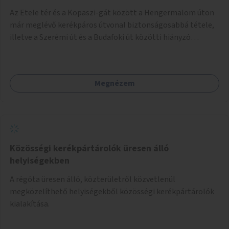
Az Etele tér és a Kopaszi-gát között a Hengermalom úton
már meglévő kerékpáros útvonal biztonságosabbá tétele,
illetve a Szerémi út és a Budafoki út közötti hiányzó
szakasz kiépítése. Ezáltal gyerek- és családbarát
kerékpáros útvonal alakítható ki, amely többek között
iskolákhoz, kulturális intézményekhez és a Kopaszi-gáthoz
Megnézem
biztosítana elérést.
Közösségi kerékpártárolók üresen álló
helyiségekben
A régóta üresen álló, közterületről közvetlenül
megközelíthető helyiségekből közösségi kerékpártárolók
kialakítása.