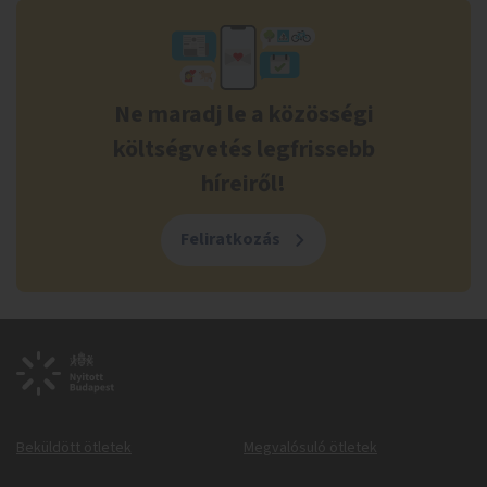
Ne maradj le a közösségi
költségvetés legfrissebb
híreiről!
Feliratkozás
Beküldött ötletek
Megvalósuló ötletek