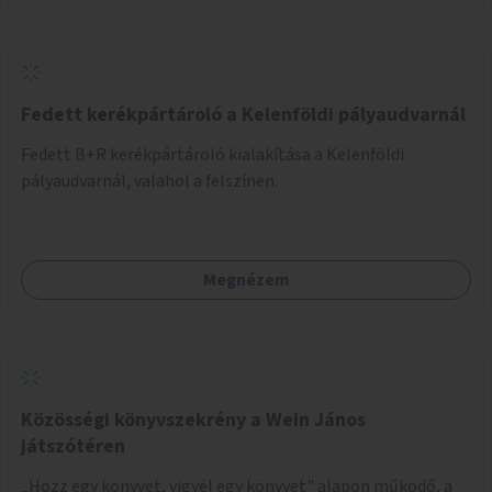
Fedett kerékpártároló a Kelenföldi pályaudvarnál
Fedett B+R kerékpártároló kialakítása a Kelenföldi
pályaudvarnál, valahol a felszínen.
Megnézem
Közösségi könyvszekrény a Wein János
játszótéren
„Hozz egy könyvet, vigyél egy könyvet" alapon működő, a