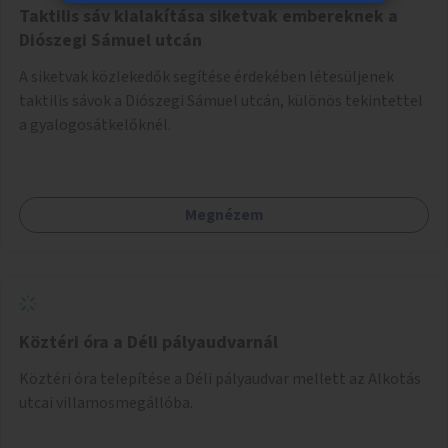
Taktilis sáv kialakítása siketvak embereknek a
Diószegi Sámuel utcán
A siketvak közlekedők segítése érdekében létesüljenek
taktilis sávok a Diószegi Sámuel utcán, különös tekintettel
a gyalogosátkelőknél.
Megnézem
Köztéri óra a Déli pályaudvarnál
Köztéri óra telepítése a Déli pályaudvar mellett az Alkotás
utcai villamosmegállóba.