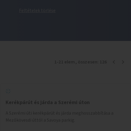
Feltételek törlése
1
-
21
elem
, összesen:
126
Kerékpárút és járda a Szerémi úton
A Szerémi úti kerékpárút és járda meghosszabbítása a
Mezőkövesdi úttól a Savoya parkig.