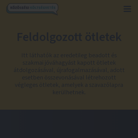
Feldolgozott ötletek
Itt láthatók az eredetileg beadott és
szakmai jóváhagyást kapott ötletek
átdolgozásával, újrafogalmazásával, adott
esetben összevonásával létrehozott
végleges ötletek, amelyek a szavazólapra
kerülhetnek.