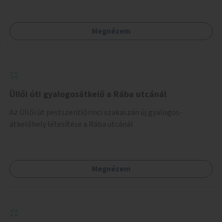
Megnézem
Üllői úti gyalogosátkelő a Rába utcánál
Az Üllői út pestszentlőrinci szakaszán új gyalogos-
átkelőhely létesítése a Rába utcánál.
Megnézem