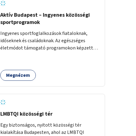
Aktív Budapest – Ingyenes közösségi
sportprogramok
Ingyenes sportfoglalkozások fiataloknak,
időseknek és családoknak. Az egészséges
életmódot támogató programokon képzett
edzők segítenek a mozgás örömének
megtalálásában különféle mozgásformákon
keresztül (pl. jóga, vízi torna, aerobik, csikung).
Megnézem
LMBTQI közösségi tér
Egy biztonságos, nyitott közösségi tér
kialakítása Budapesten, ahol az LMBTQI