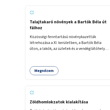
Talajtakaró növények a Bartók Béla út
fáihoz
Közösségi fenntartású növénykazetták
létrehozása a XI. kerületben, a Bartók Béla
úton, a lakók, az üzletek és a vendéglátóhelyek
együttműködésével.
Megnézem
Zöldhomlokzatok kialakítása