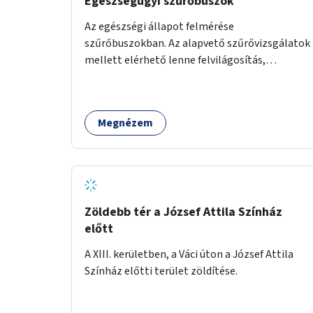
Egészségügyi szűrőbuszok
Az egészségi állapot felmérése
szűrőbuszokban. Az alapvető szűrővizsgálatok
mellett elérhető lenne felvilágosítás,
egészségügyi tanácsadás, a szexuális úton
terjedő betegségek szűrése és a
szenvedélybetegek támogatása.
Megnézem
Zöldebb tér a József Attila Színház
előtt
A XIII. kerületben, a Váci úton a József Attila
Színház előtti terület zöldítése.