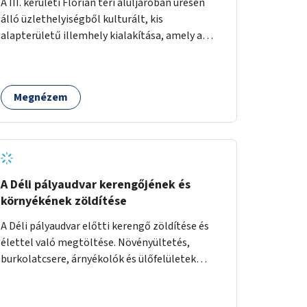
A III. kerületi Flórián téri aluljáróban üresen
álló üzlethelyiségből kulturált, kis
alapterületű illemhely kialakítása, amely a
Flórián téren áthaladó közönséget szolgálná
ki.
Megnézem
A Déli pályaudvar kerengőjének és
környékének zöldítése
A Déli pályaudvar előtti kerengő zöldítése és
élettel való megtöltése. Növényültetés,
burkolatcsere, árnyékolók és ülőfelületek
telepítése. Továbbá a Déli pályaudvar
környezetének zöldítése, a kihasználatlan