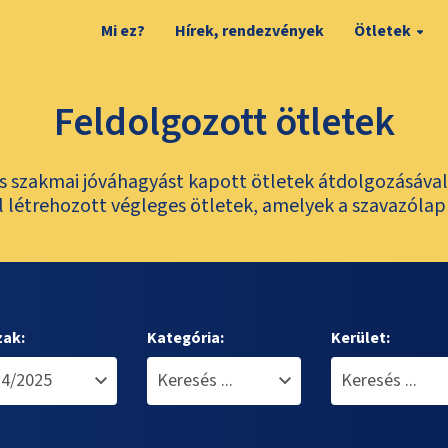
Mi ez?
Hírek, rendezvények
Ötletek
Feldolgozott ötletek
és szakmai jóváhagyást kapott ötletek átdolgozásáva
 létrehozott végleges ötletek, amelyek a szavazólap
zak:
Kategória:
Kerület: