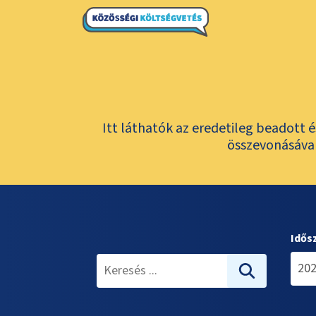
Itt láthatók az eredetileg beadott 
összevonásával
Idős