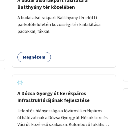
A budai alsó rakpart fásítása a
Batthyány tér közelében
A budai alsó rakpart Batthyány tér előtti
parkolófelületén közösségi tér kialakítása
padokkal, fákkal.
Megnézem
A Dózsa György út kerékpáros
infrastruktúrájának fejlesztése
Jelentős hiányossága a fővárosi kerékpáros
úthálózatnak a Dózsa György út Hősök tere és
Váci út közé eső szakasza. Különböző lokális