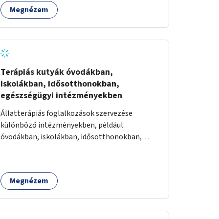
területek zöldfelületekkel való gazdagítása.
Megnézem
Terápiás kutyák óvodákban,
iskolákban, idősotthonokban,
egészségügyi intézményekben
Állatterápiás foglalkozások szervezése
különböző intézményekben, például
óvodákban, iskolákban, idősotthonokban,
egészségügyi intézményekben.
Megnézem