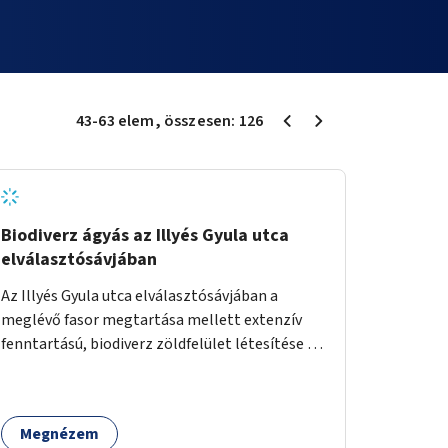
43
-
63
elem
, összesen:
126
Biodiverz ágyás az Illyés Gyula utca
elválasztósávjában
Az Illyés Gyula utca elválasztósávjában a
meglévő fasor megtartása mellett extenzív
fenntartású, biodiverz zöldfelület létesítése a
jelenlegi gyep helyén.
Megnézem