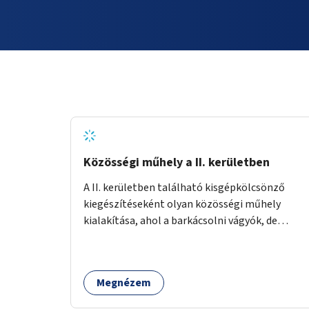
Közösségi műhely a II. kerületben
A II. kerületben található kisgépkölcsönző
kiegészítéseként olyan közösségi műhely
kialakítása, ahol a barkácsolni vágyók, de
helyhiány vagy szerszámhiány miatt
hátrányból indulók megtalálhatják a számukra
megfelelő helyet.
Megnézem