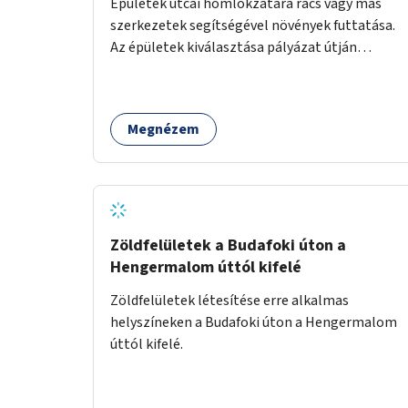
Épületek utcai homlokzatára rács vagy más
szerkezetek segítségével növények futtatása.
Az épületek kiválasztása pályázat útján
történik.
Megnézem
Zöldfelületek a Budafoki úton a
Hengermalom úttól kifelé
Zöldfelületek létesítése erre alkalmas
helyszíneken a Budafoki úton a Hengermalom
úttól kifelé.