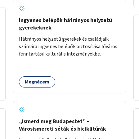
Ingyenes belépők hátrányos helyzetű
gyerekeknek
Hátrányos helyzetű gyerekek és családjaik
számára ingyenes belépők biztosítása fővárosi
fenntartású kulturális intézményekbe.
Megnézem
„Ismerd meg Budapestet” –
Városismereti séták és biciklitúrák