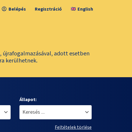
Belépés
Regisztráció
English
l, újrafogalmazásával, adott esetben
ra kerülhetnek.
Állapot:
Feltételek törlése