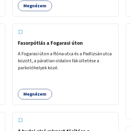
Megnézem
Fasorpótlás a Fogarasi úton
A Fogarasi úton a Róna utca és a Padlizsán utca
között, a páratlan oldalon fák ültetése a
parkolóhelyek közé.
Megnézem