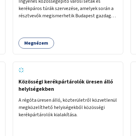
Ingyenes közösségépítő városi séták és
kerékpáros túrák szervezése, amelyek során a
résztvevők megismerhetik Budapest gazdag
történelmét, rejtett titkait és kulturális
értékeit. A város felfedezése összekötve a
mozgás népszerűsítésével mindenki számára
Megnézem
nagy élményt nyújthat.
Közösségi kerékpártárolók üresen álló
helyiségekben
A régóta üresen álló, közterületről közvetlenül
megközelíthető helyiségekből közösségi
kerékpártárolók kialakítása.