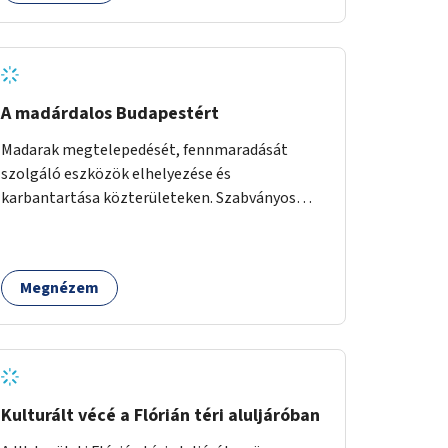
A madárdalos Budapestért
Madarak megtelepedését, fennmaradását
szolgáló eszközök elhelyezése és
karbantartása közterületeken. Szabványos
odúk mellett ez jelenthet itatókat, téli
madáretetőket is.
Megnézem
Kulturált vécé a Flórián téri aluljáróban