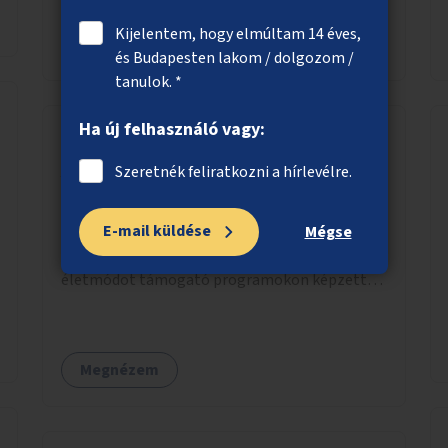
Kijelentem, hogy elmúltam 14 éves,
Megnézem
és Budapesten lakom / dolgozom /
tanulok. *
Ha új felhasználó vagy:
Aktív Budapest – Ingyenes közösségi
Szeretnék feliratkozni a hírlevélre.
sportprogramok
E-mail küldése
Ingyenes sportfoglalkozások fiataloknak,
Mégse
időseknek és családoknak. Az egészséges
életmódot támogató programokon képzett
edzők segítenek a mozgás örömének
megtalálásában különféle mozgásformákon
keresztül (pl. jóga, vízi torna, aerobik, csikung).
Megnézem