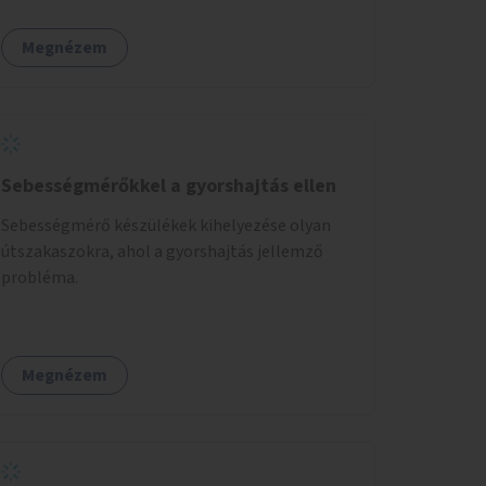
Megnézem
Sebességmérőkkel a gyorshajtás ellen
Sebességmérő készülékek kihelyezése olyan
útszakaszokra, ahol a gyorshajtás jellemző
probléma.
Megnézem