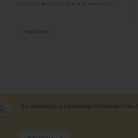
nehézségeikről, részt vehetnek önismereti és
regeneráló foglalkozásokon (pl. gyógytorna,
jóga, terápia), miközben a gyerekek
biztonságban játszhatnak.
Megnézem
Ne maradj le a közösségi költségvetés l
Feliratkozás