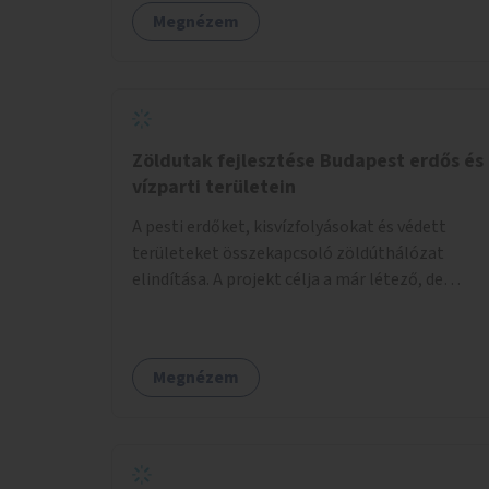
Megnézem
Zöldutak fejlesztése Budapest erdős és
vízparti területein
A pesti erdőket, kisvízfolyásokat és védett
területeket összekapcsoló zöldúthálózat
elindítása. A projekt célja a már létező, de
gyakran elhanyagolt vagy ismeretlen ösvények
biztonságosabbá és használhatóbbá tétele,
különösen a közúti átvezetések, csúszós
Megnézem
szakaszok és szűkületek javításával, néhány
ponton pedig helyszíni beavatkozással (pl.
táblák kihelyezése, hulladékgyűjtők,
akadálymentesítés). Az útvonalak kijelölése és
koncepcióterv-szintű összekötése támogatná