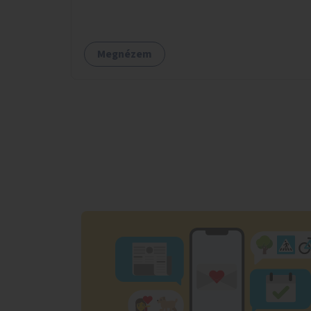
figyelembe véve a terület hosszú távú
átalakítási terveit.
Megnézem