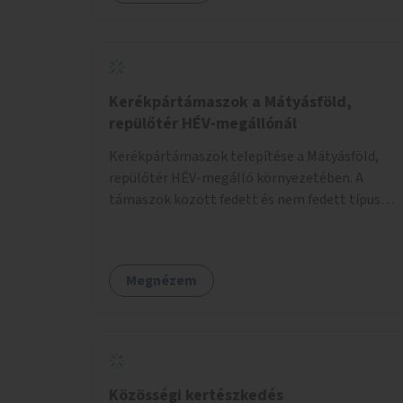
Kerékpártámaszok a Mátyásföld,
repülőtér HÉV-megállónál
Kerékpártámaszok telepítése a Mátyásföld,
repülőtér HÉV-megálló környezetében. A
támaszok között fedett és nem fedett típusok
is lesznek, a helyszíni adottságokhoz igazodva.
Megnézem
Közösségi kertészkedés