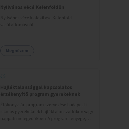
Nyilvános vécé Kelenföldön
Nyilvános vécé kialakítása Kelenföld
vasútállomásnál.
Megnézem
Hajléktalansággal kapcsolatos
érzékenyítő program gyerekeknek
Élőkönyvtár-program szervezése budapesti
iskolás gyerekeknek hajléktalanszállókon vagy
nappali melegedőkben. A program lényege,
hogy mesélésre nyitott hajléktalan emberek a