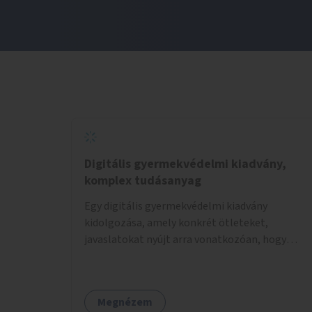
Digitális gyermekvédelmi kiadvány,
komplex tudásanyag
Egy digitális gyermekvédelmi kiadvány
kidolgozása, amely konkrét ötleteket,
javaslatokat nyújt arra vonatkozóan, hogy
hogyan lehet a hétköznapokban kikerülni vagy
helyettesíteni a kisgyerekek okoseszköz-
használatát.
Megnézem