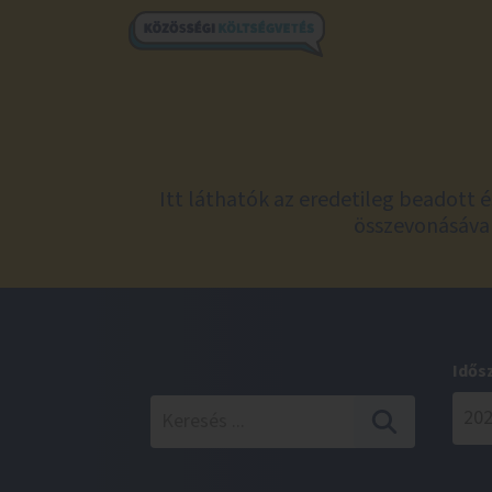
Itt láthatók az eredetileg beadott 
összevonásával
Idős