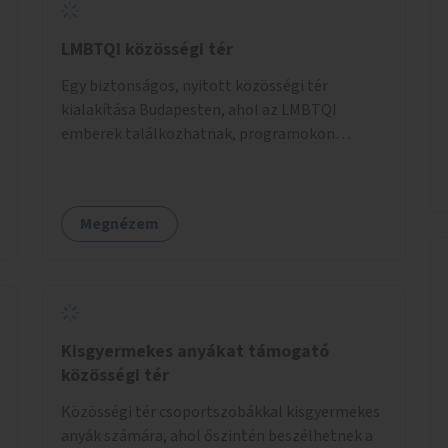
LMBTQI közösségi tér
Egy biztonságos, nyitott közösségi tér
kialakítása Budapesten, ahol az LMBTQI
emberek találkozhatnak, programokon
vehetnek részt, és támogató szolgáltatásokat
érhetnek el. A központ helyet adhatna
csoportfoglalkozásoknak, kulturális
Megnézem
eseményeknek és civil szervezetek
programjainak is. Az üzemeltető pályázat útján
lesz kiválasztva.
Kisgyermekes anyákat támogató
közösségi tér
Közösségi tér csoportszobákkal kisgyermekes
anyák számára, ahol őszintén beszélhetnek a