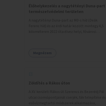
a zöldutakon való közlekedést.
Élőhelykezelés a nagytétényi Duna-part
természetvédelmi területen
A nagytétényi Duna-part az M0-s híd (Deák
Ferenc híd) és az érdi határ között mintegy 4,5
kilométeren 2022 óta élvez helyi, fővárosi
védelmet. Ehhez kapcsolódóan javasoljuk a
terület élőhelykezelését, a tájidegen, invazív
fajok ritkítását, visszaszorítását.
Megnézem
Zöldítés a Rákos úton
A XV. kerületi Rákos út Szerencs és Bezerédj Pál
utcai csomópontjainál cserjék, fák telepítése és
esővízmegtartó módszerek alkalmazása,