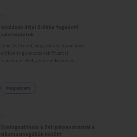
Iskolások által örökbe fogadott
zöldfelületek
Lehetővé tenni, hogy iskolák fogadjanak
örökbe és gondozzanak fővárosi
zöldterületeket, ahol rendszeresen
kertészkedhetnek a gyerekek.
Megnézem
Gyalogosátkelő a Déli pályaudvarnál a
villamosmegállók között