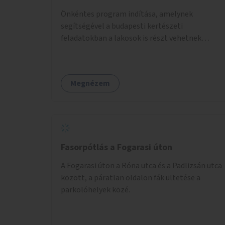
Önkéntes program indítása, amelynek
segítségével a budapesti kertészeti
feladatokban a lakosok is részt vehetnek
kertészeti szakemberek irányításával.
Megnézem
Fasorpótlás a Fogarasi úton
A Fogarasi úton a Róna utca és a Padlizsán utca
között, a páratlan oldalon fák ültetése a
parkolóhelyek közé.