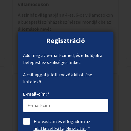
villamosokon
A színház világnapján a 4-es, 6-os villamosokon
a budapesti színházak színészei mondják be az
állomások nevét.
Regisztráció
Megnézem
Add meg az e-mail-címed, és elküldjük a
belépéshez szükséges linket.
A csillaggal jelölt mezők kitöltése
kötelező
Játszóterek megvilágítása a X.
E-mail-cím: *
kerületben
Két játszótér közvilágításának kialakítása a X.
kerületben.
Elolvastam és elfogadom az
adatkezelési tájékoztatót
. *