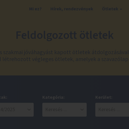
Mi ez?
Hírek, rendezvények
Ötletek
Feldolgozott ötletek
és szakmai jóváhagyást kapott ötletek átdolgozásáva
 létrehozott végleges ötletek, amelyek a szavazólap
zak:
Kategória:
Kerület: