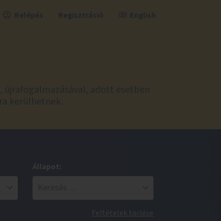
Belépés
Regisztráció
English
l, újrafogalmazásával, adott esetben
ra kerülhetnek.
Állapot:
Feltételek törlése