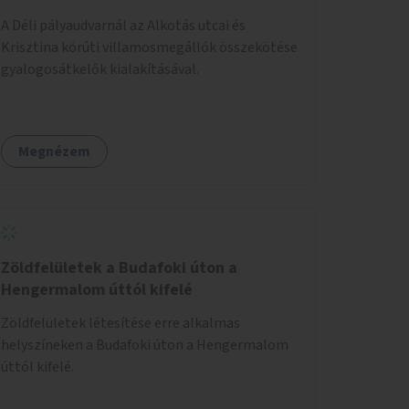
A Déli pályaudvarnál az Alkotás utcai és
Krisztina körúti villamosmegállók összekötése
gyalogosátkelők kialakításával.
Megnézem
Zöldfelületek a Budafoki úton a
Hengermalom úttól kifelé
Zöldfelületek létesítése erre alkalmas
helyszíneken a Budafoki úton a Hengermalom
úttól kifelé.