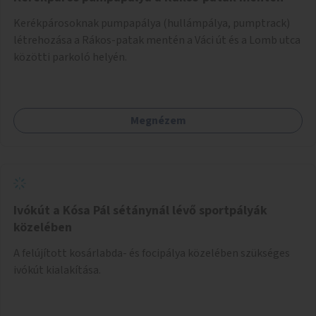
Kerékpárosoknak pumpapálya (hullámpálya, pumptrack)
létrehozása a Rákos-patak mentén a Váci út és a Lomb utca
közötti parkoló helyén.
Megnézem
Ivókút a Kósa Pál sétánynál lévő sportpályák
közelében
A felújított kosárlabda- és focipálya közelében szükséges
ivókút kialakítása.