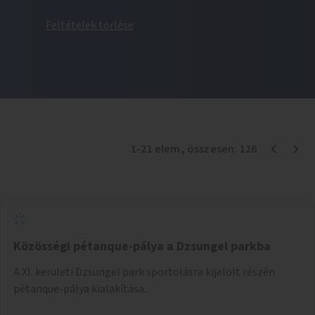
Feltételek törlése
1
-
21
elem
, összesen:
126
Közösségi pétanque-pálya a Dzsungel parkba
A XI. kerületi Dzsungel park sportolásra kijelölt részén
pétanque-pálya kialakítása.