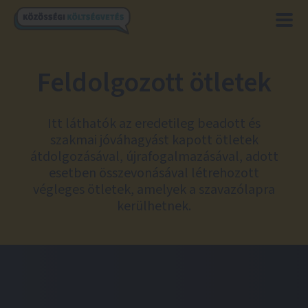
Feldolgozott ötletek
Itt láthatók az eredetileg beadott és
szakmai jóváhagyást kapott ötletek
átdolgozásával, újrafogalmazásával, adott
esetben összevonásával létrehozott
végleges ötletek, amelyek a szavazólapra
kerülhetnek.