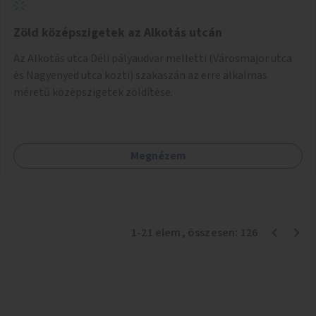
Zöld középszigetek az Alkotás utcán
Az Alkotás utca Déli pályaudvar melletti (Városmajor utca
és Nagyenyed utca közti) szakaszán az erre alkalmas
méretű középszigetek zöldítése.
Megnézem
1
-
21
elem
, összesen:
126