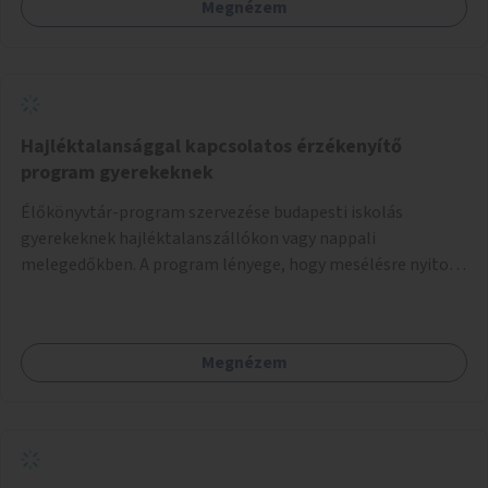
Megnézem
Hajléktalansággal kapcsolatos érzékenyítő
program gyerekeknek
Élőkönyvtár-program szervezése budapesti iskolás
gyerekeknek hajléktalanszállókon vagy nappali
melegedőkben. A program lényege, hogy mesélésre nyitott
hajléktalan emberek a személyes történeteiket osztják
meg egy biztonságos, nyugodt környezetben. A diákok
szabadon választhatnak, hogy kihez szeretnének odamenni
Megnézem
beszélgetni, kérdéseket feltenni – ezáltal közvetlen
kapcsolat alakulhat ki.