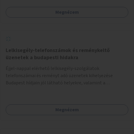
Megnézem
Lelkisegély-telefonszámok és reménykeltő
üzenetek a budapesti hidakra
Éjjel-nappal elérhető lelkisegély-szolgálatok
telefonszámai és reményt adó üzenetek kihelyezése
Budapest hídjain jól látható helyekre, valamint a
lelkisegély-vonalakat fenntartó szervezetek támogatása,
hogy legyen kapacitásuk a növekvő számú hívások
fogadására.
Megnézem