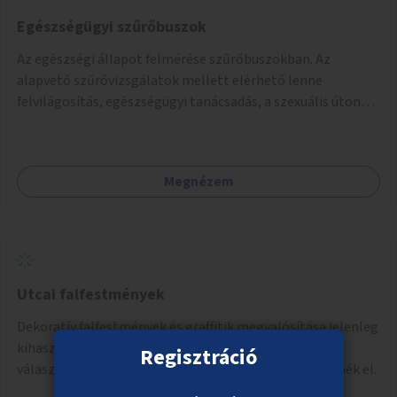
Egészségügyi szűrőbuszok
Az egészségi állapot felmérése szűrőbuszokban. Az
alapvető szűrővizsgálatok mellett elérhető lenne
felvilágosítás, egészségügyi tanácsadás, a szexuális úton
terjedő betegségek szűrése és a szenvedélybetegek
támogatása.
Megnézem
Utcai falfestmények
Dekoratív falfestmények és graffitik megvalósítása jelenleg
kihasználatlan felületeken. A műveket pályázat útján
Regisztráció
választott művészek és művészeti hallgatók készítenék el.