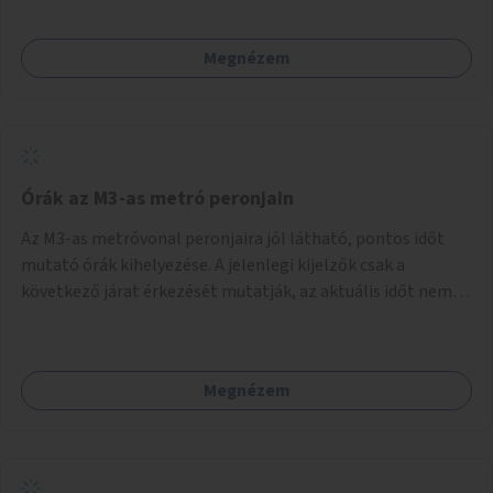
Megnézem
Órák az M3-as metró peronjain
Az M3-as metróvonal peronjaira jól látható, pontos időt
mutató órák kihelyezése. A jelenlegi kijelzők csak a
következő járat érkezését mutatják, az aktuális időt nem.
Az órák a peronokon várakozók tájékozódását segítenék,
ahogyan az más közösségi tereken is bevett gyakorlat.
Megnézem