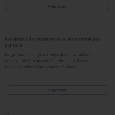
Megnézem
Vadvirágok és rovarhotelek a város forgalmas
pontjain
Forgalmas és látogatott helyszíneken várostűrő
növényekből álló ágyások létrehozása öntözéssel,
rovarhotelekkel és információs táblákkal.
Megnézem