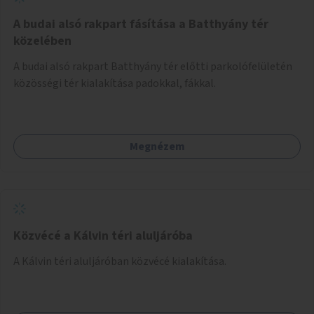
A budai alsó rakpart fásítása a Batthyány tér
közelében
A budai alsó rakpart Batthyány tér előtti parkolófelületén
közösségi tér kialakítása padokkal, fákkal.
Megnézem
Közvécé a Kálvin téri aluljáróba
A Kálvin téri aluljáróban közvécé kialakítása.