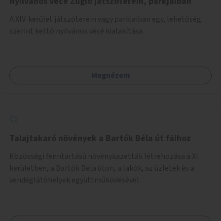
Nyilvános vécé Zugló játszóterein, parkjaiban
A XIV. kerület játszóterein vagy parkjaiban egy, lehetőség
szerint kettő nyilvános vécé kialakítása.
Megnézem
Talajtakaró növények a Bartók Béla út fáihoz
Közösségi fenntartású növénykazetták létrehozása a XI.
kerületben, a Bartók Béla úton, a lakók, az üzletek és a
vendéglátóhelyek együttműködésével.