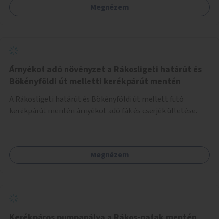
Megnézem
Árnyékot adó növényzet a Rákosligeti határút és
Bökényföldi út melletti kerékpárút mentén
A Rákosligeti határút és Bökényföldi út mellett futó
kerékpárút mentén árnyékot adó fák és cserjék ültetése.
Megnézem
Kerékpáros pumpapálya a Rákos-patak mentén