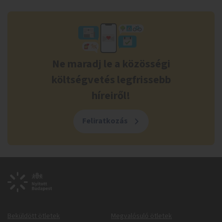
Ne maradj le a közösségi
költségvetés legfrissebb
híreiről!
Feliratkozás
Beküldött ötletek
Megvalósuló ötletek