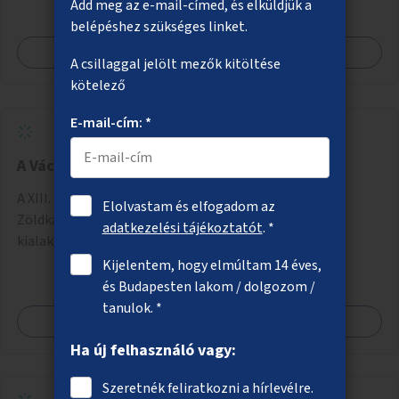
Add meg az e-mail-címed, és elküldjük a
belépéshez szükséges linket.
Megnézem
A csillaggal jelölt mezők kitöltése
kötelező
E-mail-cím: *
A Váci út 50. előtti terület zöldítése
A XIII. kerület, Váci út 50. előtti terület zöldítése.
Elolvastam és elfogadom az
Zöldkazetta és hozzá tartozó öntözési rendszer
adatkezelési tájékoztatót
. *
kialakítása.
Kijelentem, hogy elmúltam 14 éves,
és Budapesten lakom / dolgozom /
tanulok. *
Megnézem
Ha új felhasználó vagy:
Szeretnék feliratkozni a hírlevélre.