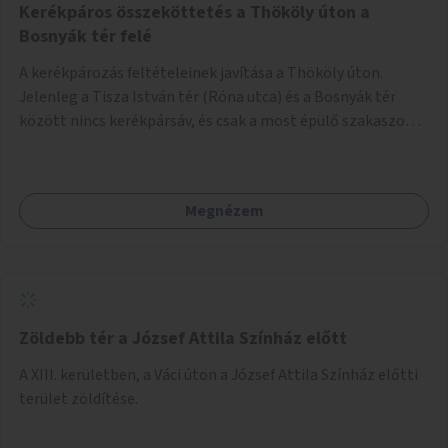
Kerékpáros összeköttetés a Thököly úton a
Bosnyák tér felé
A kerékpározás feltételeinek javítása a Thököly úton.
Jelenleg a Tisza István tér (Róna utca) és a Bosnyák tér
között nincs kerékpársáv, és csak a most épülő szakaszon
folytatódik a Bosnyák tér után.
Megnézem
Zöldebb tér a József Attila Színház előtt
A XIII. kerületben, a Váci úton a József Attila Színház előtti
terület zöldítése.