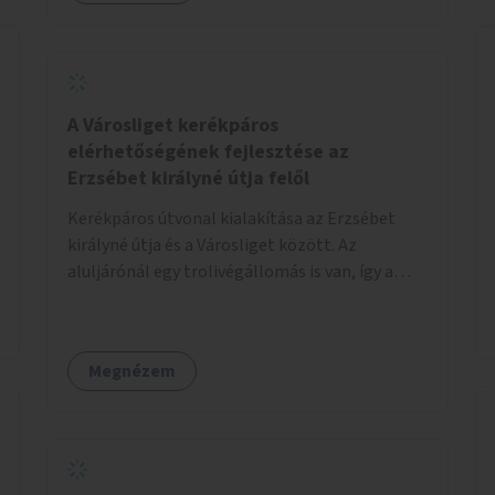
A Városliget kerékpáros
elérhetőségének fejlesztése az
Erzsébet királyné útja felől
Kerékpáros útvonal kialakítása az Erzsébet
királyné útja és a Városliget között. Az
aluljárónál egy trolivégállomás is van, így a
kerékpáros infrastruktúrát úgy kell kialakítani,
hogy biztonságosan lehessen biciklizni a
troliforgalom mellett is. Az útvonal
Megnézem
átvezetésre kerülne a Hungária körúton, majd a
Városligetig folytatódna a Hermina utat
keresztezve.