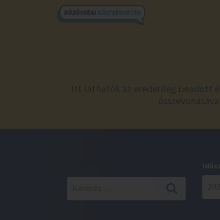
Itt láthatók az eredetileg beadott 
összevonásával
Idős