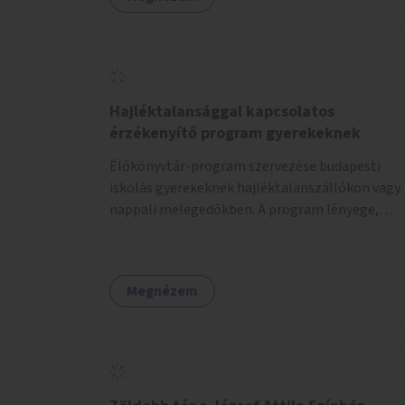
Hajléktalansággal kapcsolatos
érzékenyítő program gyerekeknek
Élőkönyvtár-program szervezése budapesti
iskolás gyerekeknek hajléktalanszállókon vagy
nappali melegedőkben. A program lényege,
hogy mesélésre nyitott hajléktalan emberek a
személyes történeteiket osztják meg egy
biztonságos, nyugodt környezetben. A diákok
Megnézem
szabadon választhatnak, hogy kihez
szeretnének odamenni beszélgetni, kérdéseket
feltenni – ezáltal közvetlen kapcsolat
alakulhat ki.