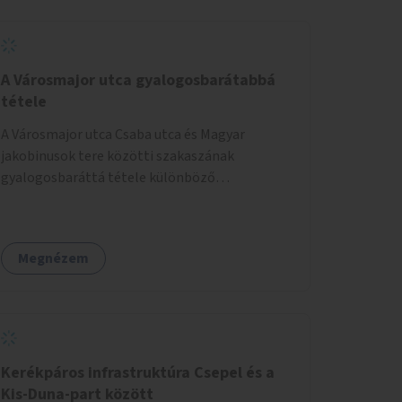
A Városmajor utca gyalogosbarátabbá
tétele
A Városmajor utca Csaba utca és Magyar
jakobinusok tere közötti szakaszának
gyalogosbaráttá tétele különböző
eszközökkel: járdaszélesítéssel, fák vagy más
növényzet telepítésével (ahol erre lehetőség
van), figyelembe véve a kerékpáros közlekedés
Megnézem
biztonságát is.
Kerékpáros infrastruktúra Csepel és a
Kis-Duna-part között