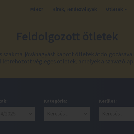
Mi ez?
Hírek, rendezvények
Ötletek
Feldolgozott ötletek
és szakmai jóváhagyást kapott ötletek átdolgozásáva
 létrehozott végleges ötletek, amelyek a szavazólap
zak:
Kategória:
Kerület: