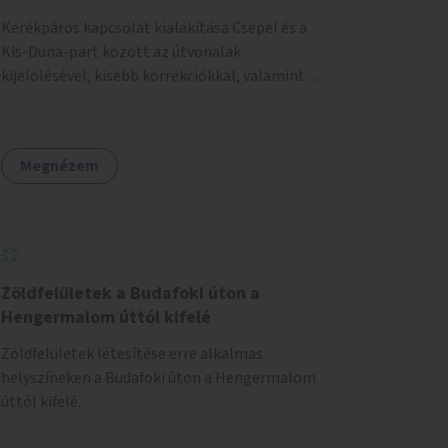
Kerékpáros kapcsolat kialakítása Csepel és a
Kis-Duna-part között az útvonalak
kijelölésével, kisebb korrekciókkal, valamint
szükség esetén biztonságos átkelőhelyek
létesítésével.
Megnézem
Zöldfelületek a Budafoki úton a
Hengermalom úttól kifelé
Zöldfelületek létesítése erre alkalmas
helyszíneken a Budafoki úton a Hengermalom
úttól kifelé.