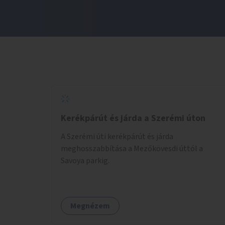
Kerékpárút és járda a Szerémi úton
A Szerémi úti kerékpárút és járda
meghosszabbítása a Mezőkövesdi úttól a
Savoya parkig.
Megnézem