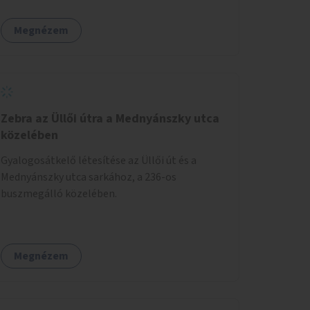
Megnézem
Zebra az Üllői útra a Mednyánszky utca
közelében
Gyalogosátkelő létesítése az Üllői út és a
Mednyánszky utca sarkához, a 236-os
buszmegálló közelében.
Megnézem