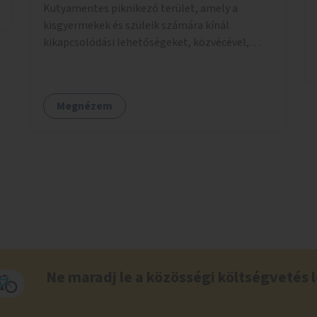
Kutyamentes piknikező terület, amely a
kisgyermekek és szüleik számára kínál
kikapcsolódási lehetőségeket, közvécével,
pelenkázóval.
Megnézem
Ne maradj le a közösségi költségvetés l