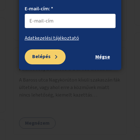
telepítése hidak hídfőinél, felül- és aluljáróknál.
E-mail-cím: *
Megnézem
Adatkezelési tájékoztató
Belépés
Mégse
Faültetés, zöldítés a Baross utcában
A Baross utca Nagykörúton kívüli szakaszán fák
ültetése, vagy ahol erre a közművek miatt
nincs lehetőség, kiemelt kazettás
évelőágyások létrehozása.
Megnézem