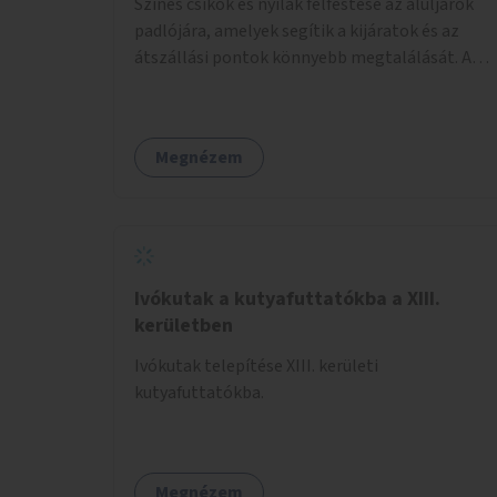
Színes csíkok és nyilak felfestése az aluljárók
padlójára, amelyek segítik a kijáratok és az
átszállási pontok könnyebb megtalálását. A
megoldás célja a tájékozódás egyszerűsítése,
különösen a kevésbé gyakran közlekedők és a
turisták számára, nemzetközi jó gyakorlatok
Megnézem
alapján.
Ivókutak a kutyafuttatókba a XIII.
kerületben
Ivókutak telepítése XIII. kerületi
kutyafuttatókba.
Megnézem