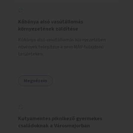
Kőbánya alsó vasútállomás
környezetének zöldítése
Kőbánya alsó vasútállomás környezetében
növények telepítése a nem MÁV-tulajdonú
területeken.
Megnézem
Kutyamentes piknikező gyermekes
családoknak a Városmajorban