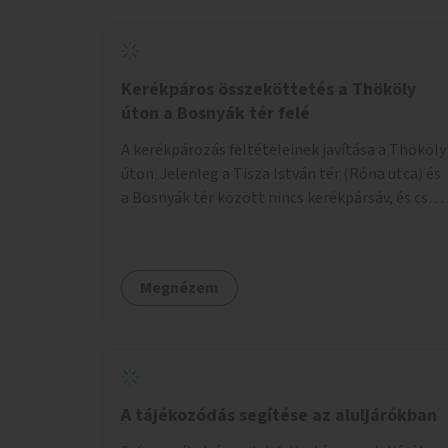
Kerékpáros összeköttetés a Thököly
úton a Bosnyák tér felé
A kerékpározás feltételeinek javítása a Thököly
úton. Jelenleg a Tisza István tér (Róna utca) és
a Bosnyák tér között nincs kerékpársáv, és csak
a most épülő szakaszon folytatódik a Bosnyák
tér után.
Megnézem
A tájékozódás segítése az aluljárókban