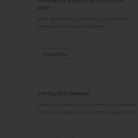
Zöldebb tér a József Attila Színház
előtt
A XIII. kerületben, a Váci úton a József Attila
Színház előtti terület zöldítése.
Megnézem
Csikkgyűjtő dobozok
Csikkgyűjtő dobozok telepítése forgalmasabb
fővárosi csomópontokra, terekre, megállókba.