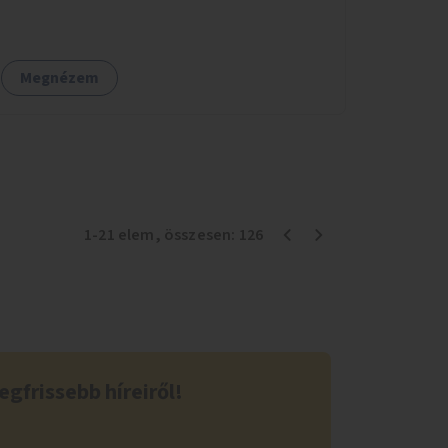
figyelembe véve a terület hosszú távú
átalakítási terveit.
Megnézem
1
-
21
elem
, összesen:
126
egfrissebb híreiről!