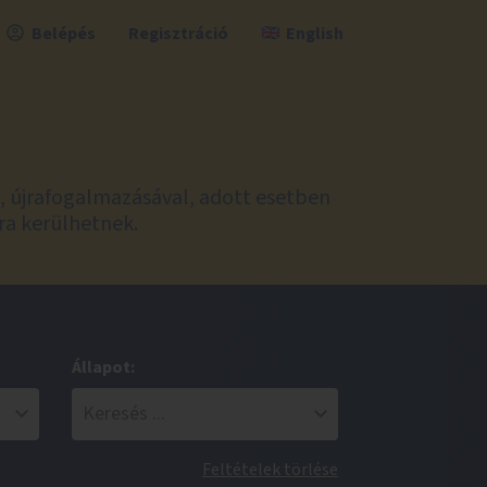
Belépés
Regisztráció
English
l, újrafogalmazásával, adott esetben
ra kerülhetnek.
Állapot:
Feltételek törlése