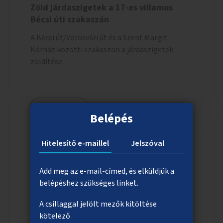
Zöld járdaszigetek a 17-es villamos
Bécsi úti szakaszán
A Bécsi út/Vörösvári út és a Szent Margit
Kórház közötti szakaszon a járdaszigetek
zöldítése.
Megnézem
Belépés
Hitelesítő e-maillel
Jelszóval
Tolósínek kerékpárosoknak közterületi
Add meg az e-mail-címed, és elküldjük a
lépcsőkre
belépéshez szükséges linket.
Kerékpárok lépcsőkön történő fel- és
A csillaggal jelölt mezők kitöltése
letolására alkalmas tolósínek és rámpák
kötelező