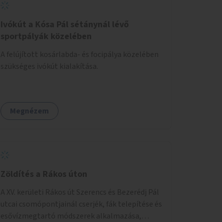
Ivókút a Kósa Pál sétánynál lévő
sportpályák közelében
A felújított kosárlabda- és focipálya közelében
szükséges ivókút kialakítása.
Megnézem
Zöldítés a Rákos úton
A XV. kerületi Rákos út Szerencs és Bezerédj Pál
utcai csomópontjainál cserjék, fák telepítése és
esővízmegtartó módszerek alkalmazása,