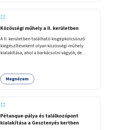
Közösségi műhely a II. kerületben
A II. kerületben található kisgépkölcsönző
kiegészítéseként olyan közösségi műhely
kialakítása, ahol a barkácsolni vágyók, de
helyhiány vagy szerszámhiány miatt
hátrányból indulók megtalálhatják a számukra
megfelelő helyet.
Megnézem
Pétanque-pálya és találkozópont
kialakítása a Gesztenyés kertben