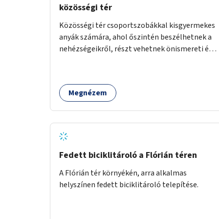
közösségi tér
Közösségi tér csoportszobákkal kisgyermekes
anyák számára, ahol őszintén beszélhetnek a
nehézségeikről, részt vehetnek önismereti és
regeneráló foglalkozásokon (pl. gyógytorna,
jóga, terápia), miközben a gyerekek
biztonságban játszhatnak.
Megnézem
Fedett biciklitároló a Flórián téren
A Flórián tér környékén, arra alkalmas
helyszínen fedett biciklitároló telepítése.