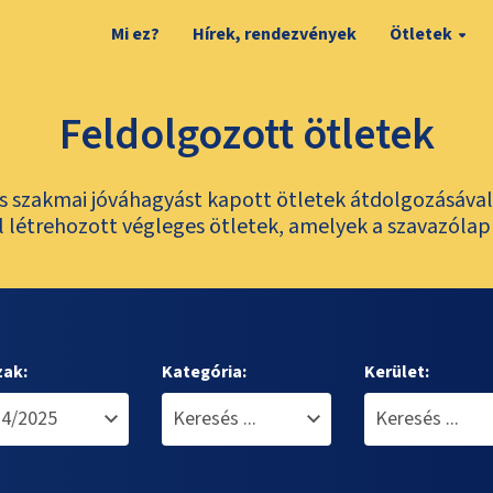
Mi ez?
Hírek, rendezvények
Ötletek
Feldolgozott ötletek
és szakmai jóváhagyást kapott ötletek átdolgozásáva
 létrehozott végleges ötletek, amelyek a szavazólap
zak:
Kategória:
Kerület: