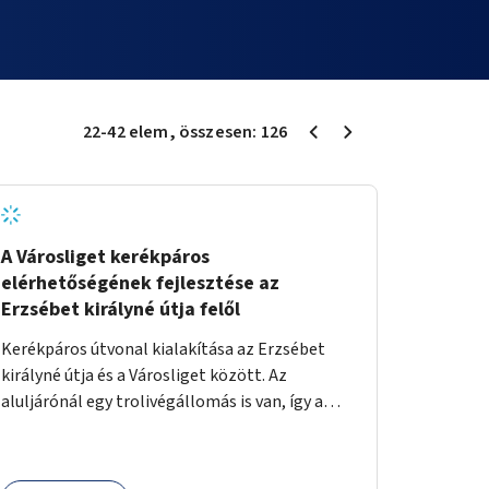
22
-
42
elem
, összesen:
126
A Városliget kerékpáros
elérhetőségének fejlesztése az
Erzsébet királyné útja felől
Kerékpáros útvonal kialakítása az Erzsébet
királyné útja és a Városliget között. Az
aluljárónál egy trolivégállomás is van, így a
kerékpáros infrastruktúrát úgy kell kialakítani,
hogy biztonságosan lehessen biciklizni a
troliforgalom mellett is. Az útvonal