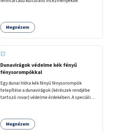
fenntartású kulturális intézményekbe.
Megnézem
Dunavirágok védelme kék fényű
fénysorompókkal
Egy dunai hídra kék fényű fénysorompók
telepítése a dunavirágok (kérészek rendjébe
tartozó rovar) védelme érdekében. A speciális,
kék fényű LED-lámpák felszerelésének célja,
hogy a rajzó kérészeket a vízfelszín felett
tartsák, megakadályozva, hogy a hidak
Megnézem
úttestjére repüljenek, és ott rakják le petéiket.