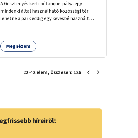
A Gesztenyés kerti pétanque-pálya egy
mindenki által használható közösségi tér
lehetne a park eddig egy kevésbé használt
részén. A játék egyszerre nyújtana lehetőséget
kikapcsolódásra, társasági élményre és
sportolásra – generációkon átívelően, akár
Megnézem
mozgásukban korlátozott, autizmussal vagy
demenciával élő emberek számára is.
22
-
42
elem
, összesen:
126
egfrissebb híreiről!