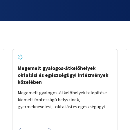
Megemelt gyalogos-átkelőhelyek
oktatási és egészségügyi intézmények
közelében
Megemelt gyalogos-átkelőhelyek telepítése
kiemelt fontosságú helyszínek,
gyermeknevelési, -oktatási és egészségügyi
intézmények közelében Budapest különböző
pontjain, 7–12 helyszínen.