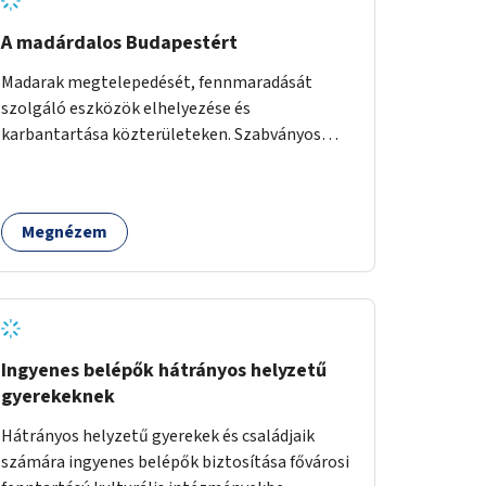
A madárdalos Budapestért
Madarak megtelepedését, fennmaradását
szolgáló eszközök elhelyezése és
karbantartása közterületeken. Szabványos
odúk mellett ez jelenthet itatókat, téli
madáretetőket is.
Megnézem
Ingyenes belépők hátrányos helyzetű
gyerekeknek
Hátrányos helyzetű gyerekek és családjaik
számára ingyenes belépők biztosítása fővárosi