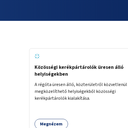
Közösségi kerékpártárolók üresen álló
helyiségekben
A régóta üresen álló, közterületről közvetlenül
megközelíthető helyiségekből közösségi
kerékpártárolók kialakítása.
Megnézem