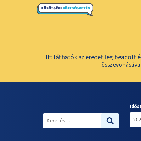
Itt láthatók az eredetileg beadott 
összevonásával
Idős