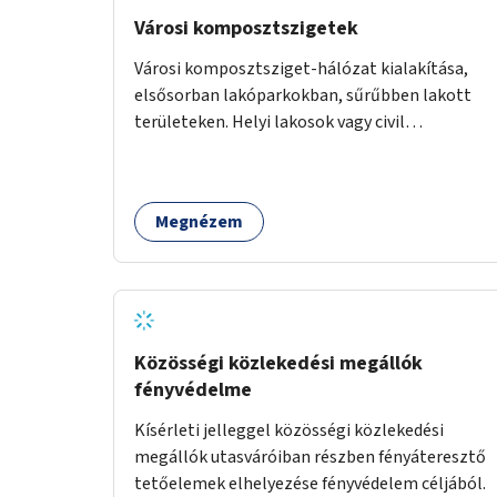
Városi komposztszigetek
Városi komposztsziget-hálózat kialakítása,
elsősorban lakóparkokban, sűrűbben lakott
területeken. Helyi lakosok vagy civil
szervezetek számára komposztmesteri képzés
biztosítása, ami lehetővé teszi a
komposztszigetek helyben történő hosszú
Megnézem
távú fenntartását.
Közösségi közlekedési megállók
fényvédelme
Kísérleti jelleggel közösségi közlekedési
megállók utasváróiban részben fényáteresztő
tetőelemek elhelyezése fényvédelem céljából.