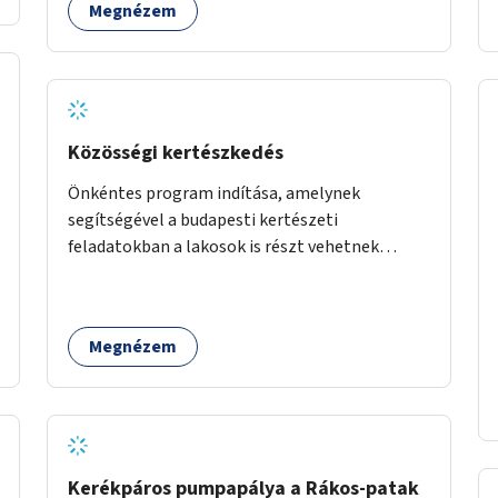
Megnézem
Közösségi kertészkedés
Önkéntes program indítása, amelynek
segítségével a budapesti kertészeti
feladatokban a lakosok is részt vehetnek
kertészeti szakemberek irányításával.
Megnézem
Kerékpáros pumpapálya a Rákos-patak