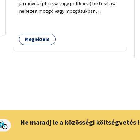
járművek (pl. riksa vagy golfkocsi) biztosítása
nehezen mozgó vagy mozgásukban
korlátozott látogatók számára. A járművek a
temetőkapu és a megadott sírhely között
közlekednének.
Megnézem
Ne maradj le a közösségi költségvetés l