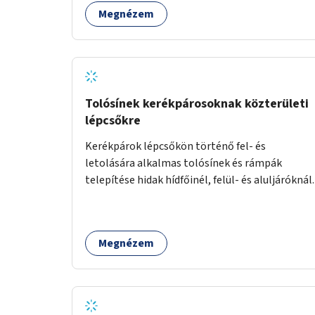
Megnézem
Tolósínek kerékpárosoknak közterületi
lépcsőkre
Kerékpárok lépcsőkön történő fel- és
letolására alkalmas tolósínek és rámpák
telepítése hidak hídfőinél, felül- és aluljáróknál.
Megnézem