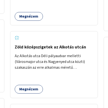
Megnézem
Zöld középszigetek az Alkotás utcán
Az Alkotás utca Déli pályaudvar melletti
(Városmajor utca és Nagyenyed utca közti)
szakaszán az erre alkalmas méretű
középszigetek zöldítése.
Megnézem