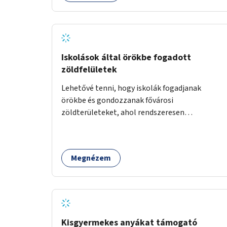
Iskolások által örökbe fogadott
zöldfelületek
Lehetővé tenni, hogy iskolák fogadjanak
örökbe és gondozzanak fővárosi
zöldterületeket, ahol rendszeresen
kertészkedhetnek a gyerekek.
Megnézem
Kisgyermekes anyákat támogató