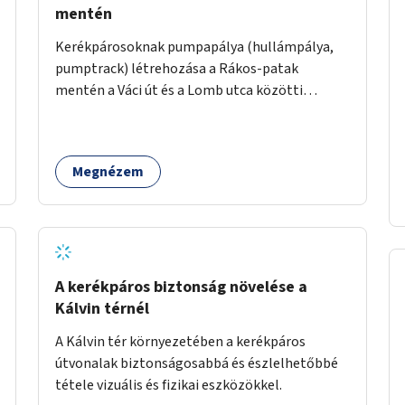
mentén
Kerékpárosoknak pumpapálya (hullámpálya,
pumptrack) létrehozása a Rákos-patak
mentén a Váci út és a Lomb utca közötti
parkoló helyén.
Megnézem
A kerékpáros biztonság növelése a
Kálvin térnél
A Kálvin tér környezetében a kerékpáros
útvonalak biztonságosabbá és észlelhetőbbé
tétele vizuális és fizikai eszközökkel.