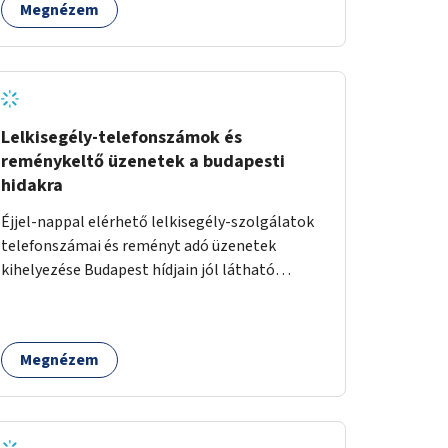
Megnézem
átvezetésre kerülne a Hungária körúton, majd a
Városligetig folytatódna a Hermina utat
keresztezve.
Lelkisegély-telefonszámok és
reménykeltő üzenetek a budapesti
hidakra
Éjjel-nappal elérhető lelkisegély-szolgálatok
telefonszámai és reményt adó üzenetek
kihelyezése Budapest hídjain jól látható
helyekre, valamint a lelkisegély-vonalakat
fenntartó szervezetek támogatása, hogy
legyen kapacitásuk a növekvő számú hívások
Megnézem
fogadására.