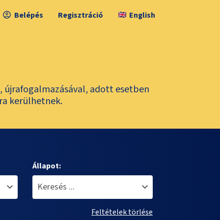
Belépés
Regisztráció
English
l, újrafogalmazásával, adott esetben
ra kerülhetnek.
Állapot:
Feltételek törlése