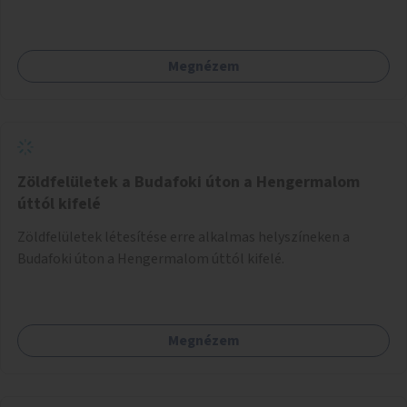
foglalkozások utáni időszakban.
Megnézem
Zöldfelületek a Budafoki úton a Hengermalom
úttól kifelé
Zöldfelületek létesítése erre alkalmas helyszíneken a
Budafoki úton a Hengermalom úttól kifelé.
Megnézem