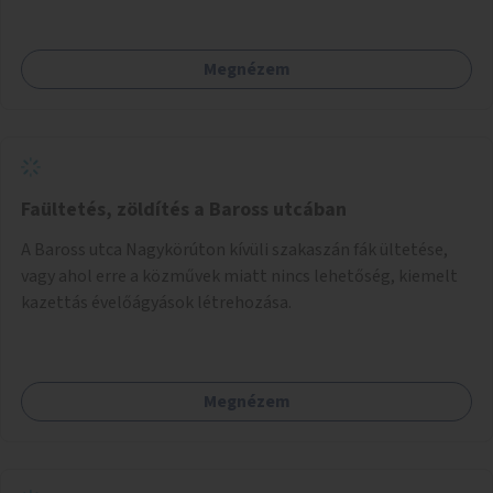
Megnézem
Faültetés, zöldítés a Baross utcában
A Baross utca Nagykörúton kívüli szakaszán fák ültetése,
vagy ahol erre a közművek miatt nincs lehetőség, kiemelt
kazettás évelőágyások létrehozása.
Megnézem