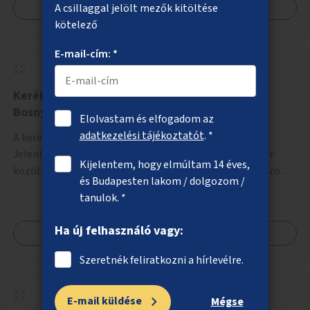
Megnézem
A csillaggal jelölt mezők kitöltése
kötelező
E-mail-cím: *
Kerékpáros összeköttetés a Thököly úton a
Bosnyák tér felé
Elolvastam és elfogadom az
adatkezelési tájékoztatót
. *
A kerékpározás feltételeinek javítása a Thököly úton.
Jelenleg a Tisza István tér (Róna utca) és a Bosnyák tér
Kijelentem, hogy elmúltam 14 éves,
között nincs kerékpársáv, és csak a most épülő szakaszon
és Budapesten lakom / dolgozom /
folytatódik a Bosnyák tér után.
tanulok. *
Ha új felhasználó vagy:
Megnézem
Szeretnék feliratkozni a hírlevélre.
E-mail küldése
Mégse