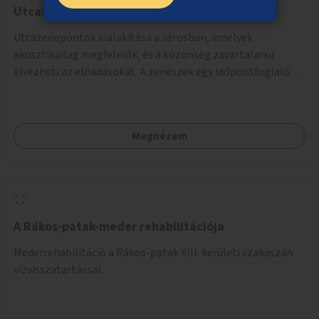
Utcazenepontok a városban
Utcazenepontok kialakítása a városban, amelyek
akusztikailag megfelelők, és a közönség zavartalanul
élvezheti az előadásokat. A zenészek egy időpontfoglalón
jelentkezhetnek be fellépni.
Megnézem
A Rákos-patak-meder rehabilitációja
Mederrehabilitáció a Rákos-patak XIII. kerületi szakaszán
vízvisszatartással.