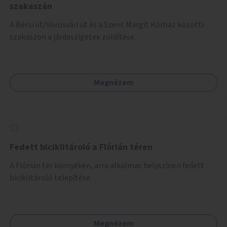
szakaszán
A Bécsi út/Vörösvári út és a Szent Margit Kórház közötti
szakaszon a járdaszigetek zöldítése.
Megnézem
Fedett biciklitároló a Flórián téren
A Flórián tér környékén, arra alkalmas helyszínen fedett
biciklitároló telepítése.
Megnézem