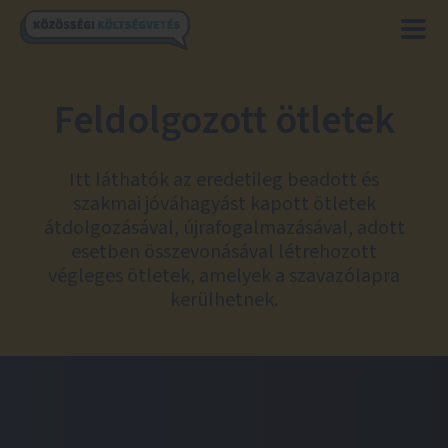
Feldolgozott ötletek
Itt láthatók az eredetileg beadott és
szakmai jóváhagyást kapott ötletek
átdolgozásával, újrafogalmazásával, adott
esetben összevonásával létrehozott
végleges ötletek, amelyek a szavazólapra
kerülhetnek.