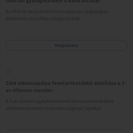
Üllői úti gyalogosátkelő a Rába utcánál
Az Üllői út pestszentlőrinci szakaszán új gyalogos-
átkelőhely létesítése a Rába utcánál.
Megnézem
Zöld villamospálya fenntarthatóbbá alakítása a 3-
as villamos vonalán
A 3-as villamos gyepfelületének környezetbarátabbá
alakítása biodiverz és kisebb vízigényű fajokkal.