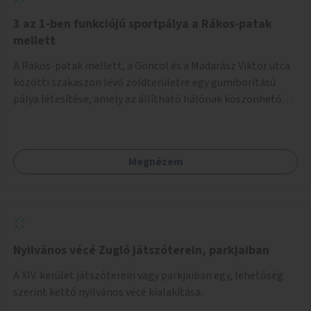
3 az 1-ben funkciójú sportpálya a Rákos-patak
mellett
A Rákos-patak mellett, a Göncöl és a Madarász Viktor utca
közötti szakaszon lévő zöldterületre egy gumiborítású
pálya létesítése, amely az állítható hálónak köszönhetően
alkalmas röplabdára, tollaslabdára, illetve lábteniszre is.
Megnézem
Nyilvános vécé Zugló játszóterein, parkjaiban
A XIV. kerület játszóterein vagy parkjaiban egy, lehetőség
szerint kettő nyilvános vécé kialakítása.