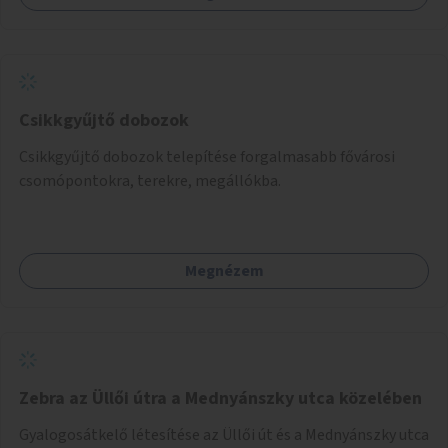
Csikkgyűjtő dobozok
Csikkgyűjtő dobozok telepítése forgalmasabb fővárosi
csomópontokra, terekre, megállókba.
Megnézem
Zebra az Üllői útra a Mednyánszky utca közelében
Gyalogosátkelő létesítése az Üllői út és a Mednyánszky utca