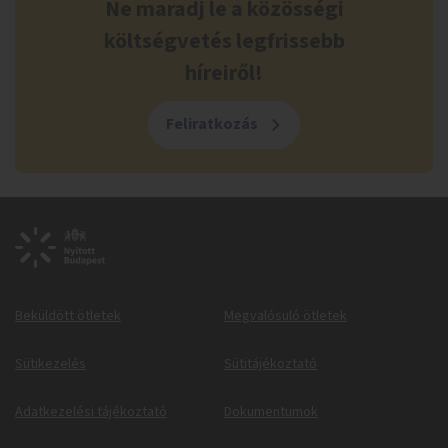
Ne maradj le a közösségi
költségvetés legfrissebb
híreiről!
Feliratkozás
Beküldött ötletek
Megvalósuló ötletek
Sütikezelés
Sütitájékoztató
Adatkezelési tájékoztató
Dokumentumok