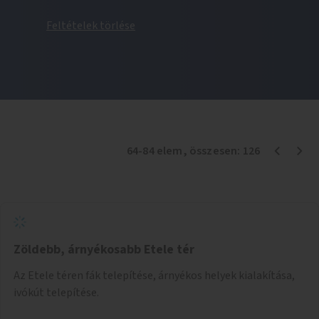
Feltételek törlése
64
-
84
elem
, összesen:
126
Zöldebb, árnyékosabb Etele tér
Az Etele téren fák telepítése, árnyékos helyek kialakítása,
ivókút telepítése.