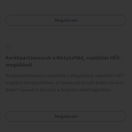
Megnézem
Kerékpártámaszok a Mátyásföld, repülőtér HÉV-
megállónál
Kerékpártámaszok telepítése a Mátyásföld, repülőtér HÉV-
megálló környezetében. A támaszok között fedett és nem
fedett típusok is lesznek, a helyszíni adottságokhoz
igazodva.
Megnézem