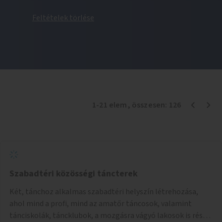
Feltételek törlése
1
-
21
elem
, összesen:
126
Szabadtéri közösségi táncterek
Két, tánchoz alkalmas szabadtéri helyszín létrehozása,
ahol mind a profi, mind az amatőr táncosok, valamint
tánciskolák, táncklubok, a mozgásra vágyó lakosok is részt