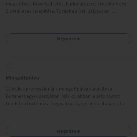
megtöltése. Növényültetés, burkolatcsere, árnyékolók és
ülőfelületek telepítése. Továbbá a Déli pályaudvar
környezetének zöldítése, a kihasználatlan területek
zöldfelületekkel való gazdagítása.
Megnézem
Minigolfpálya
18 lyukas professzionális minigolfpálya kialakítása
Budapest egyik parkjában. Már korábban lebetonozott
területen történne a megvalósítás, így biztosítanánk, hogy
ne vesszen el további zöldfelület.
Megnézem