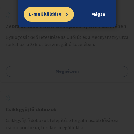
E-mail küldése
Mégse
Zebra az Üllői útra a Mednyánszky utca közelében
Gyalogosátkelő létesítése az Üllői út és a Mednyánszky utca
sarkához, a 236-os buszmegálló közelében.
Megnézem
Csikkgyűjtő dobozok
Csikkgyűjtő dobozok telepítése forgalmasabb fővárosi
csomópontokra, terekre, megállókba.