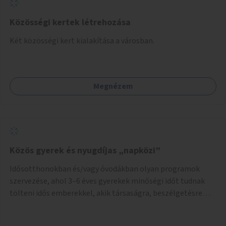
Közösségi kertek létrehozása
Két közösségi kert kialakítása a városban.
Megnézem
Közös gyerek és nyugdíjas „napközi”
Idősotthonokban és/vagy óvodákban olyan programok
szervezése, ahol 3–6 éves gyerekek minőségi időt tudnak
tölteni idős emberekkel, akik társaságra, beszélgetésre
vágynak.