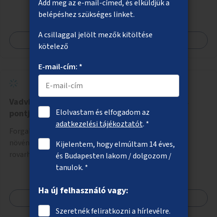
Add meg az e-mail-címed, és elküldjük a
belépéshez szükséges linket.
A csillaggal jelölt mezők kitöltése
Megnézem
kötelező
E-mail-cím: *
Vadvirágok és rovarhotelek a város forgalmas
Elolvastam és elfogadom az
pontjain
adatkezelési tájékoztatót
. *
Forgalmas és látogatott helyszíneken várostűrő
növényekből álló ágyások létrehozása öntözéssel,
Kijelentem, hogy elmúltam 14 éves,
rovarhotelekkel és információs táblákkal.
és Budapesten lakom / dolgozom /
tanulok. *
Ha új felhasználó vagy:
Megnézem
Szeretnék feliratkozni a hírlevélre.