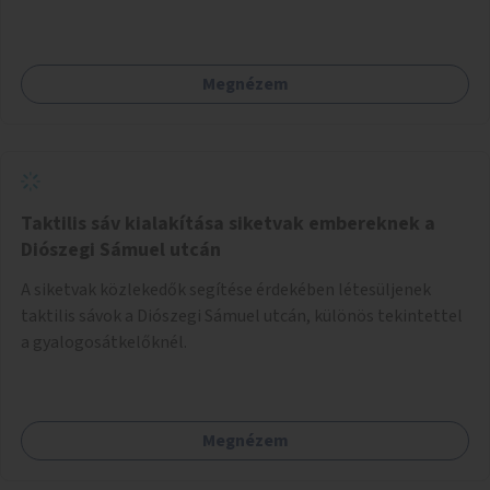
vehetnek közösségi eseményeken.
Megnézem
Taktilis sáv kialakítása siketvak embereknek a
Diószegi Sámuel utcán
A siketvak közlekedők segítése érdekében létesüljenek
taktilis sávok a Diószegi Sámuel utcán, különös tekintettel
a gyalogosátkelőknél.
Megnézem