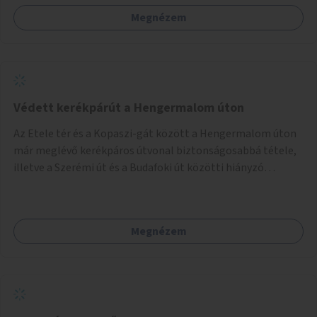
Megnézem
Védett kerékpárút a Hengermalom úton
Az Etele tér és a Kopaszi-gát között a Hengermalom úton
már meglévő kerékpáros útvonal biztonságosabbá tétele,
illetve a Szerémi út és a Budafoki út közötti hiányzó
szakasz kiépítése. Ezáltal gyerek- és családbarát
kerékpáros útvonal alakítható ki, amely többek között
iskolákhoz, kulturális intézményekhez és a Kopaszi-gáthoz
Megnézem
biztosítana elérést.