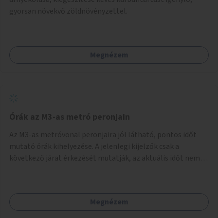
gyorsan növekvő zöldnövényzettel.
Megnézem
Órák az M3-as metró peronjain
Az M3-as metróvonal peronjaira jól látható, pontos időt
mutató órák kihelyezése. A jelenlegi kijelzők csak a
következő járat érkezését mutatják, az aktuális időt nem.
Az órák a peronokon várakozók tájékozódását segítenék,
ahogyan az más közösségi tereken is bevett gyakorlat.
Megnézem