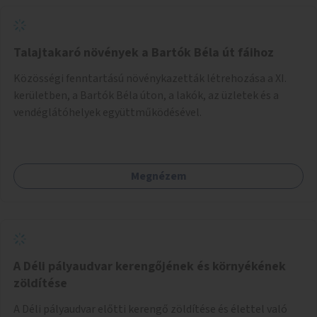
Talajtakaró növények a Bartók Béla út fáihoz
Közösségi fenntartású növénykazetták létrehozása a XI.
kerületben, a Bartók Béla úton, a lakók, az üzletek és a
vendéglátóhelyek együttműködésével.
Megnézem
A Déli pályaudvar kerengőjének és környékének
zöldítése
A Déli pályaudvar előtti kerengő zöldítése és élettel való