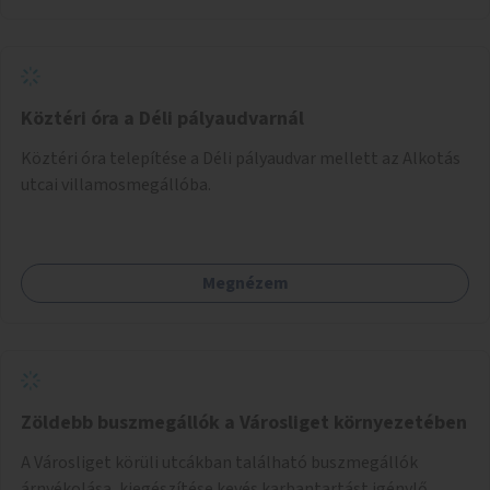
Köztéri óra a Déli pályaudvarnál
Köztéri óra telepítése a Déli pályaudvar mellett az Alkotás
utcai villamosmegállóba.
Megnézem
Zöldebb buszmegállók a Városliget környezetében
A Városliget körüli utcákban található buszmegállók
árnyékolása, kiegészítése kevés karbantartást igénylő,