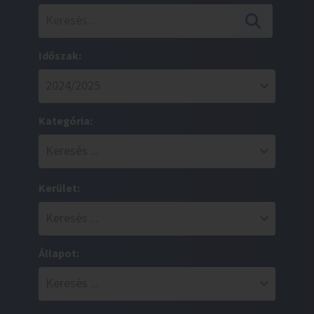
Időszak:
Kategória:
Kerület:
Állapot: