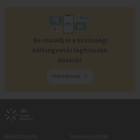
Ne maradj le a közösségi
költségvetés legfrissebb
híreiről!
Feliratkozás
Beküldött ötletek
Megvalósuló ötletek