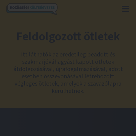
Feldolgozott ötletek
Itt láthatók az eredetileg beadott és
szakmai jóváhagyást kapott ötletek
átdolgozásával, újrafogalmazásával, adott
esetben összevonásával létrehozott
végleges ötletek, amelyek a szavazólapra
kerülhetnek.