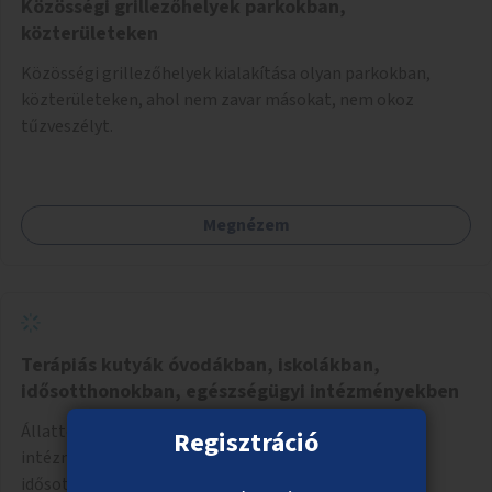
Közösségi grillezőhelyek parkokban,
közterületeken
Közösségi grillezőhelyek kialakítása olyan parkokban,
közterületeken, ahol nem zavar másokat, nem okoz
tűzveszélyt.
Megnézem
Terápiás kutyák óvodákban, iskolákban,
idősotthonokban, egészségügyi intézményekben
Állatterápiás foglalkozások szervezése különböző
Regisztráció
intézményekben, például óvodákban, iskolákban,
idősotthonokban, egészségügyi intézményekben.