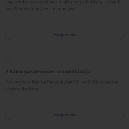
vagy ahol erre a közművek miatt nincs lehetőség, kiemelt
kazettás évelőágyások létrehozása.
Megnézem
A Rákos-patak-meder rehabilitációja
Mederrehabilitáció a Rákos-patak XIII. kerületi szakaszán
vízvisszatartással.
Megnézem