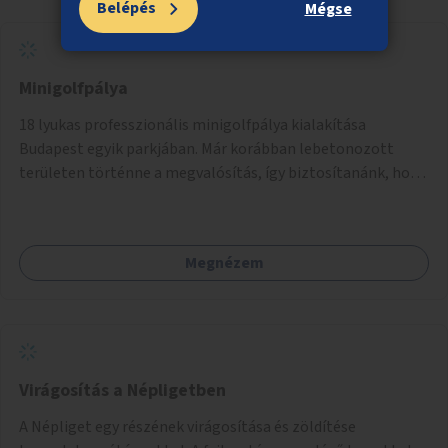
Belépés
Mégse
Minigolfpálya
18 lyukas professzionális minigolfpálya kialakítása
Budapest egyik parkjában. Már korábban lebetonozott
területen történne a megvalósítás, így biztosítanánk, hogy
ne vesszen el további zöldfelület.
Megnézem
Virágosítás a Népligetben
A Népliget egy részének virágosítása és zöldítése