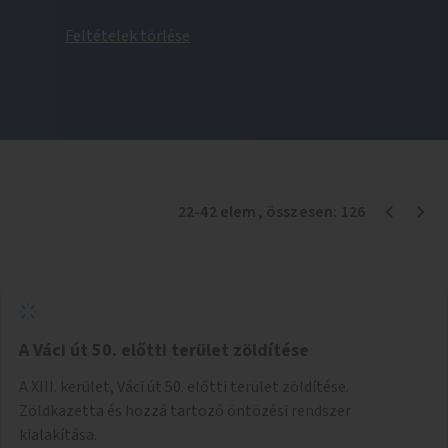
Feltételek törlése
22
-
42
elem
, összesen:
126
A Váci út 50. előtti terület zöldítése
A XIII. kerület, Váci út 50. előtti terület zöldítése.
Zöldkazetta és hozzá tartozó öntözési rendszer
kialakítása.