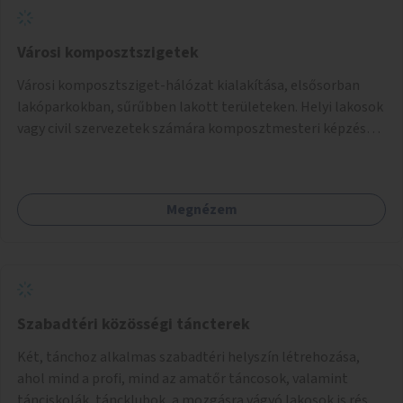
Városi komposztszigetek
Városi komposztsziget-hálózat kialakítása, elsősorban
lakóparkokban, sűrűbben lakott területeken. Helyi lakosok
vagy civil szervezetek számára komposztmesteri képzés
biztosítása, ami lehetővé teszi a komposztszigetek
helyben történő hosszú távú fenntartását.
Megnézem
Szabadtéri közösségi táncterek
Két, tánchoz alkalmas szabadtéri helyszín létrehozása,
ahol mind a profi, mind az amatőr táncosok, valamint
tánciskolák, táncklubok, a mozgásra vágyó lakosok is részt