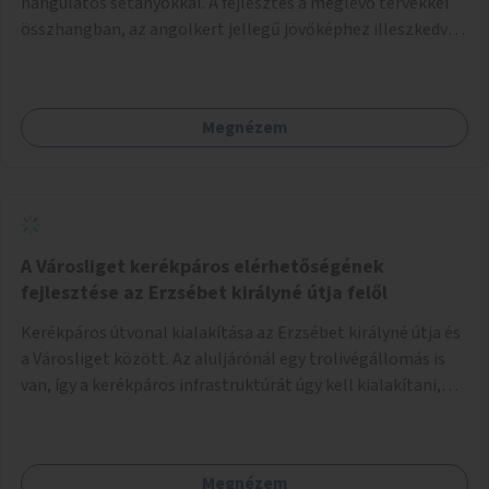
hangulatos sétányokkal. A fejlesztés a meglévő tervekkel
összhangban, az angolkert jellegű jövőképhez illeszkedve
valósulhat meg.
Megnézem
A Városliget kerékpáros elérhetőségének
fejlesztése az Erzsébet királyné útja felől
Kerékpáros útvonal kialakítása az Erzsébet királyné útja és
a Városliget között. Az aluljárónál egy trolivégállomás is
van, így a kerékpáros infrastruktúrát úgy kell kialakítani,
hogy biztonságosan lehessen biciklizni a troliforgalom
mellett is. Az útvonal átvezetésre kerülne a Hungária
körúton, majd a Városligetig folytatódna a Hermina utat
Megnézem