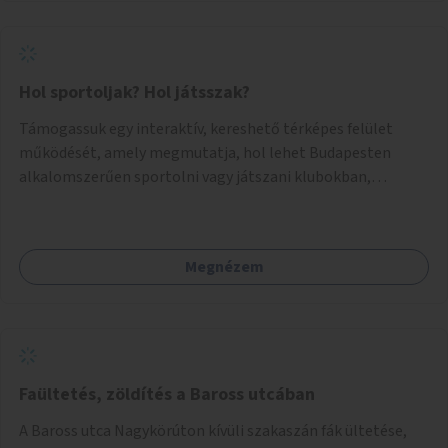
Hol sportoljak? Hol játsszak?
Támogassuk egy interaktív, kereshető térképes felület
működését, amely megmutatja, hol lehet Budapesten
alkalomszerűen sportolni vagy játszani klubokban,
közösségi terekben vagy nyilvános pályákon. A felhasználó
például könnyen megtudhatja, hol tud a környékén jógázni,
bridzsezni, biliárdozni vagy társasjátékozni, és azt is, hogy
Megnézem
ezek mikor érhetők el. A projekt célja, hogy átláthatóvá és
könnyen elérhetővé tegye a város közösségi sport- és
játéklehetőségeit bárki számára, egy már meglévő,
fejlesztett megoldás fenntartásán keresztül.
Faültetés, zöldítés a Baross utcában
A Baross utca Nagykörúton kívüli szakaszán fák ültetése,