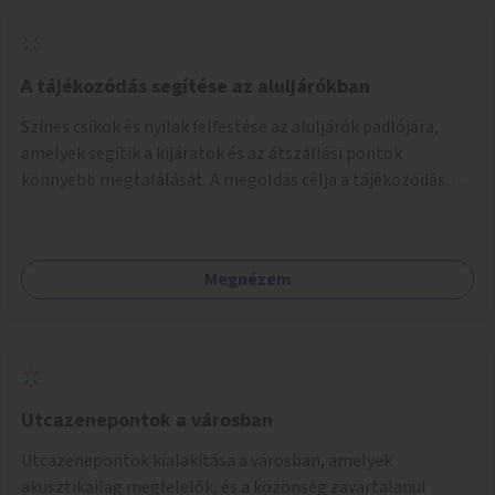
A tájékozódás segítése az aluljárókban
Színes csíkok és nyilak felfestése az aluljárók padlójára,
amelyek segítik a kijáratok és az átszállási pontok
könnyebb megtalálását. A megoldás célja a tájékozódás
egyszerűsítése, különösen a kevésbé gyakran közlekedők és
a turisták számára, nemzetközi jó gyakorlatok alapján.
Megnézem
Utcazenepontok a városban
Utcazenepontok kialakítása a városban, amelyek
akusztikailag megfelelők, és a közönség zavartalanul