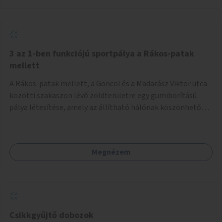
3 az 1-ben funkciójú sportpálya a Rákos-patak
mellett
A Rákos-patak mellett, a Göncöl és a Madarász Viktor utca
közötti szakaszon lévő zöldterületre egy gumiborítású
pálya létesítése, amely az állítható hálónak köszönhetően
alkalmas röplabdára, tollaslabdára, illetve lábteniszre is.
Megnézem
Csikkgyűjtő dobozok