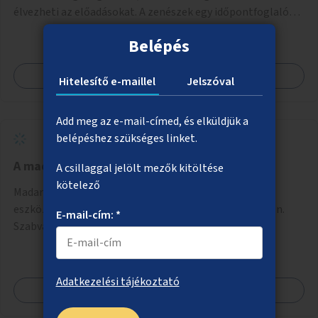
élvezheti az előadásokat. A zenészek egy időpontfoglalón
jelentkezhetnek be fellépni.
Belépés
Megnézem
Hitelesítő e-maillel
Jelszóval
Add meg az e-mail-címed, és elküldjük a
belépéshez szükséges linket.
A madárdalos Budapestért
A csillaggal jelölt mezők kitöltése
kötelező
Madarak megtelepedését, fennmaradását szolgáló
eszközök elhelyezése és karbantartása közterületeken.
E-mail-cím: *
Szabványos odúk mellett ez jelenthet itatókat, téli
madáretetőket is.
Adatkezelési tájékoztató
Megnézem