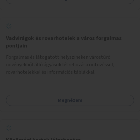
keresztezve.
Vadvirágok és rovarhotelek a város forgalmas
pontjain
Forgalmas és látogatott helyszíneken várostűrő
növényekből álló ágyások létrehozása öntözéssel,
rovarhotelekkel és információs táblákkal.
Megnézem