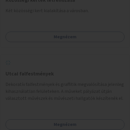
Közösségi kertek létrehozása
Két közösségi kert kialakítása a városban.
Megnézem
Utcai falfestmények
Dekoratív falfestmények és graffitik megvalósítása jelenleg
kihasználatlan felületeken. A műveket pályázat útján
választott művészek és művészeti hallgatók készítenék el.
Megnézem