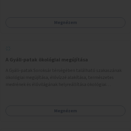
Megnézem
A Gyáli-patak ökológiai megújítása
A Gyáli-patak Soroksár térségében található szakaszának
ökológiai megújítása, élővízzé alakítása, természetes
medrének és élővilágának helyreállítása ökológiai
szakértők bevonásával.
Megnézem