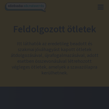
Feldolgozott ötletek
Itt láthatók az eredetileg beadott és
szakmai jóváhagyást kapott ötletek
átdolgozásával, újrafogalmazásával, adott
esetben összevonásával létrehozott
végleges ötletek, amelyek a szavazólapra
kerülhetnek.