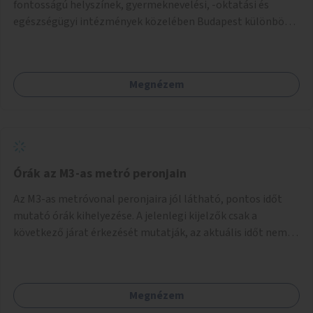
fontosságú helyszínek, gyermeknevelési, -oktatási és
egészségügyi intézmények közelében Budapest különböző
pontjain, 7–12 helyszínen.
Megnézem
Órák az M3-as metró peronjain
Az M3-as metróvonal peronjaira jól látható, pontos időt
mutató órák kihelyezése. A jelenlegi kijelzők csak a
következő járat érkezését mutatják, az aktuális időt nem.
Az órák a peronokon várakozók tájékozódását segítenék,
ahogyan az más közösségi tereken is bevett gyakorlat.
Megnézem