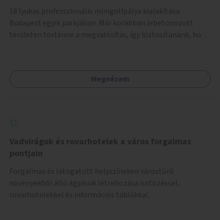
18 lyukas professzionális minigolfpálya kialakítása
Budapest egyik parkjában. Már korábban lebetonozott
területen történne a megvalósítás, így biztosítanánk, hogy
ne vesszen el további zöldfelület.
Megnézem
Vadvirágok és rovarhotelek a város forgalmas
pontjain
Forgalmas és látogatott helyszíneken várostűrő
növényekből álló ágyások létrehozása öntözéssel,
rovarhotelekkel és információs táblákkal.