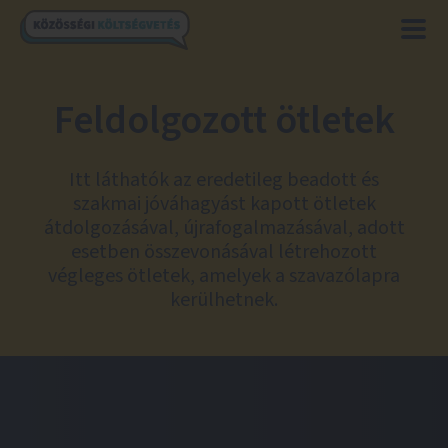
Feldolgozott ötletek
Itt láthatók az eredetileg beadott és
szakmai jóváhagyást kapott ötletek
átdolgozásával, újrafogalmazásával, adott
esetben összevonásával létrehozott
végleges ötletek, amelyek a szavazólapra
kerülhetnek.