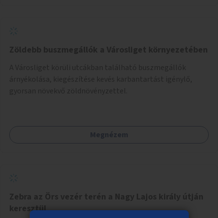
Zöldebb buszmegállók a Városliget környezetében
A Városliget körüli utcákban található buszmegállók
árnyékolása, kiegészítése kevés karbantartást igénylő,
gyorsan növekvő zöldnövényzettel.
Megnézem
Zebra az Örs vezér terén a Nagy Lajos király útján
keresztül