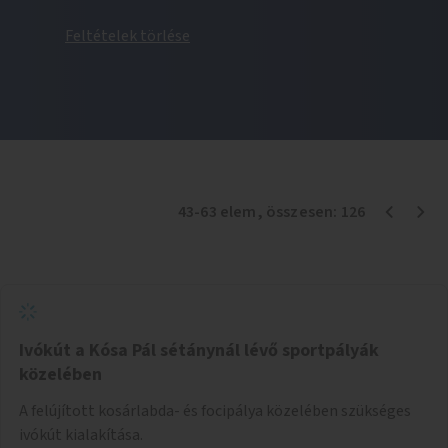
Feltételek törlése
43
-
63
elem
, összesen:
126
Ivókút a Kósa Pál sétánynál lévő sportpályák
közelében
A felújított kosárlabda- és focipálya közelében szükséges
ivókút kialakítása.