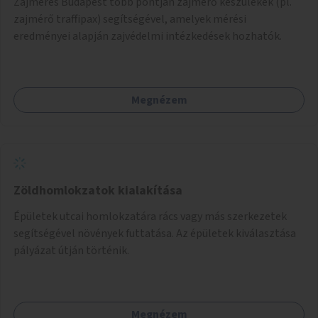
Zajmérés Budapest több pontján zajmérő készülékek (pl.
zajmérő traffipax) segítségével, amelyek mérési
eredményei alapján zajvédelmi intézkedések hozhatók.
Megnézem
Zöldhomlokzatok kialakítása
Épületek utcai homlokzatára rács vagy más szerkezetek
segítségével növények futtatása. Az épületek kiválasztása
pályázat útján történik.
Megnézem