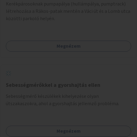
Kerékpárosoknak pumpapálya (hullámpálya, pumptrack)
létrehozása a Rákos-patak mentén a Váci út és a Lomb utca
közötti parkoló helyén.
Megnézem
Sebességmérőkkel a gyorshajtás ellen
Sebességmérő készülékek kihelyezése olyan
útszakaszokra, ahol a gyorshajtás jellemző probléma.
Megnézem