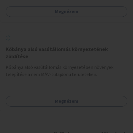
Megnézem
Kőbánya alsó vasútállomás környezetének
zöldítése
Kőbánya alsó vasútállomás környezetében növények
telepítése a nem MÁV-tulajdonú területeken.
Megnézem