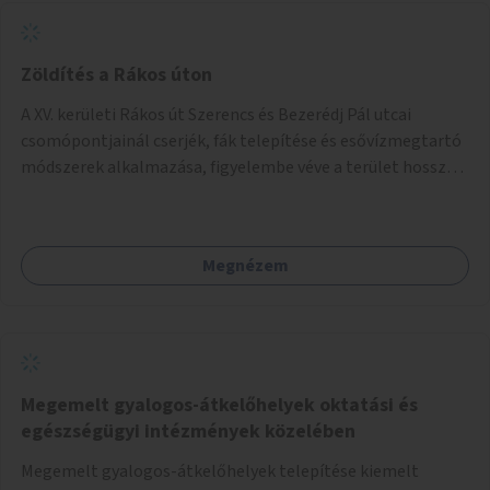
Zöldítés a Rákos úton
A XV. kerületi Rákos út Szerencs és Bezerédj Pál utcai
csomópontjainál cserjék, fák telepítése és esővízmegtartó
módszerek alkalmazása, figyelembe véve a terület hosszú
távú átalakítási terveit.
Megnézem
Megemelt gyalogos-átkelőhelyek oktatási és
egészségügyi intézmények közelében
Megemelt gyalogos-átkelőhelyek telepítése kiemelt