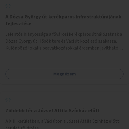
A Dózsa György út kerékpáros infrastruktúrájának
fejlesztése
Jelentős hiányossága a fővárosi kerékpáros úthálózatnak a
Dózsa György út Hősök tere és Váci út közé eső szakasza.
Különböző lokális beavatkozásokkal érdemben javítható
az útszakaszon a kerékpáros közlekedés biztonsága már
azt megelőzően, hogy többéves távlatban sor kerülne az út
teljes körű, komplex felújítására.
Megnézem
Zöldebb tér a József Attila Színház előtt
A XIII. kerületben, a Váci úton a József Attila Színház előtti
terület zöldítése.