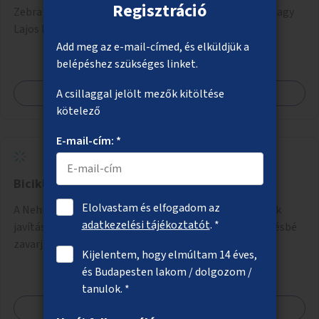
Regisztráció
Zebra kialakítása az Örs vezér tere csomópontban a Nagy
Lajos király útján keresztül.
Add meg az e-mail-címed, és elküldjük a
belépéshez szükséges linket.
Megnézem
A csillaggal jelölt mezők kitöltése
kötelező
E-mail-cím: *
Biciklizhető Nehru part
Elolvastam és elfogadom az
A Nehru parton a parkban a kerékpározás feltételeinek
adatkezelési tájékoztatót
. *
javítása úgy, hogy a gyalogosok és a kerékpárosok kevésbé
zavarják, veszélyeztessék egymást.
Kijelentem, hogy elmúltam 14 éves,
és Budapesten lakom / dolgozom /
tanulok. *
Megnézem