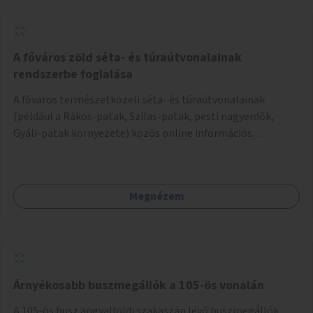
A főváros zöld séta- és túraútvonalainak
rendszerbe foglalása
A főváros természetközeli séta- és túraútvonalainak
(például a Rákos-patak, Szilas-patak, pesti nagyerdők,
Gyáli-patak környezete) közös online információs
rendszerbe foglalása.
Megnézem
Árnyékosabb buszmegállók a 105-ös vonalán
A 105-ös busz angyalföldi szakaszán lévő buszmegállók