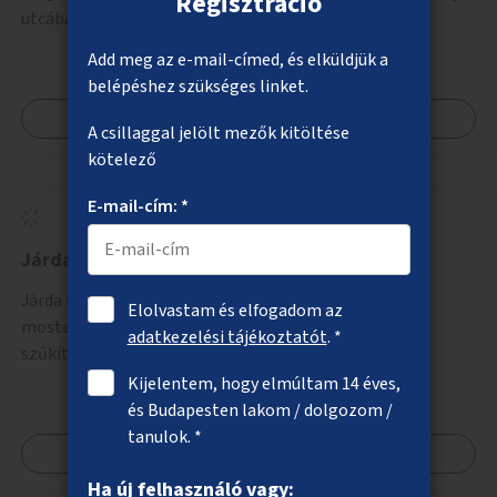
Regisztráció
utcában.
Add meg az e-mail-címed, és elküldjük a
belépéshez szükséges linket.
Megnézem
A csillaggal jelölt mezők kitöltése
kötelező
E-mail-cím: *
Járdaszélesítés a Margit híd pesti oldalán
Járda kiépítése a Margit híd és a Pozsonyi út között a
Elolvastam és elfogadom az
mostani kerékpárút mellett, a hídra felhajtó útpálya
adatkezelési tájékoztatót
. *
szűkítésével.
Kijelentem, hogy elmúltam 14 éves,
és Budapesten lakom / dolgozom /
tanulok. *
Megnézem
Ha új felhasználó vagy: