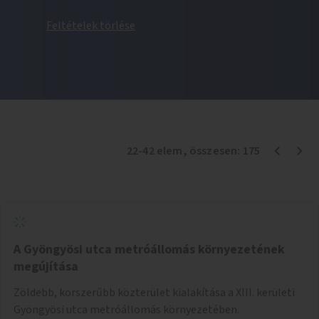
Feltételek törlése
22
-
42
elem
, összesen:
175
A Gyöngyösi utca metróállomás környezetének
megújítása
Zöldebb, korszerűbb közterület kialakítása a XIII. kerületi
Gyöngyösi utca metróállomás környezetében.