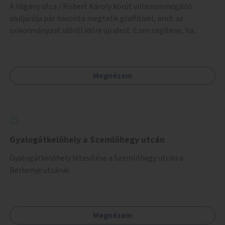
A Vágány utca / Róbert Károly körút villamosmegálló
aluljárója pár havonta megtelik graffitivel, amit az
önkormányzat időről időre újrafest. Ezen segítene, ha
civilek vagy művészek bevonásával készülnének legális
festmények.
Megnézem
Gyalogátkelőhely a Szemlőhegy utcán
Gyalogátkelőhely létesítése a Szemlőhegy utcán a
Berkenye utcánál.
Megnézem