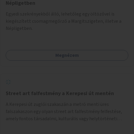
Népligetben
Egyedi szekrényekből álló, lehetőleg egy öltözővel is
kiegészített csomagmegőrző a Margitszigeten, illetve a
Népligetben.
Megnézem
Street art falfestmény a Kerepesi út mentén
A Kerepesi út zuglói szakaszán a metró menti üres
falszakaszon egy olyan street art falfestmény felfestése,
amely fontos társadalmi, kulturális vagy helytörténeti
témát jelenít meg.