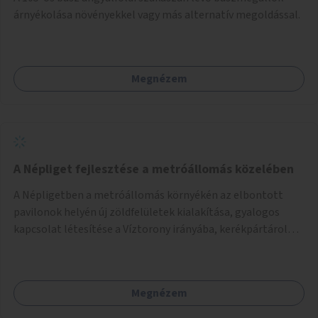
árnyékolása növényekkel vagy más alternatív megoldással.
Megnézem
A Népliget fejlesztése a metróállomás közelében
A Népligetben a metróállomás környékén az elbontott
pavilonok helyén új zöldfelületek kialakítása, gyalogos
kapcsolat létesítése a Víztorony irányába, kerékpártárolók
kihelyezése.
Megnézem