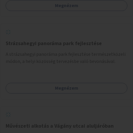
Megnézem
Strázsahegyi panoráma park fejlesztése
A strázsahegyi panoráma park fejlesztése természetközeli
módon, a helyi közösség tervezésbe való bevonásával.
Megnézem
Művészeti alkotás a Vágány utcai aluljáróban