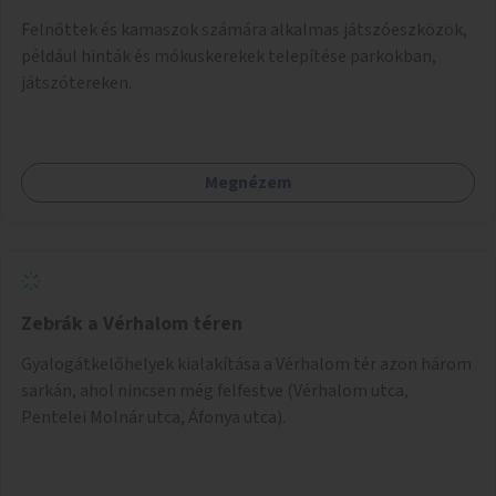
Felnőttek és kamaszok számára alkalmas játszóeszközök,
például hinták és mókuskerekek telepítése parkokban,
játszótereken.
Megnézem
Zebrák a Vérhalom téren
Gyalogátkelőhelyek kialakítása a Vérhalom tér azon három
sarkán, ahol nincsen még felfestve (Vérhalom utca,
Pentelei Molnár utca, Áfonya utca).