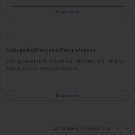
Megnézem
Gyalogátkelőhelyek a Háros utcában
Gyalogátkelőhelyek létesítése a Háros utca és a Húr utca,
Széchenyi utca kereszteződésében.
Megnézem
22
-
42
elem
, összesen:
175