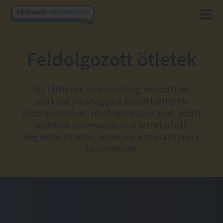
Feldolgozott ötletek
Itt láthatók az eredetileg beadott és
szakmai jóváhagyást kapott ötletek
átdolgozásával, újrafogalmazásával, adott
esetben összevonásával létrehozott
végleges ötletek, amelyek a szavazólapra
kerülhetnek.