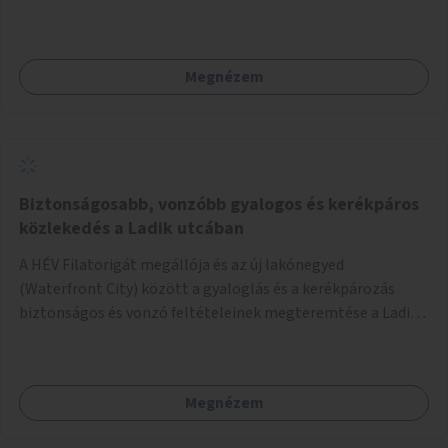
Megnézem
Biztonságosabb, vonzóbb gyalogos és kerékpáros
közlekedés a Ladik utcában
A HÉV Filatorigát megállója és az új lakónegyed
(Waterfront City) között a gyaloglás és a kerékpározás
biztonságos és vonzó feltételeinek megteremtése a Ladik
utcában.
Megnézem