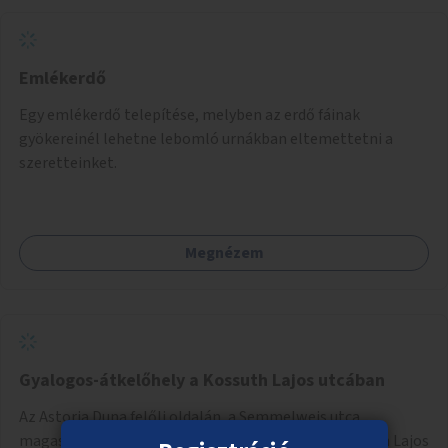
Emlékerdő
Egy emlékerdő telepítése, melyben az erdő fáinak
gyökereinél lehetne lebomló urnákban eltemettetni a
szeretteinket.
Megnézem
Gyalogos-átkelőhely a Kossuth Lajos utcában
Az Astoria Duna felőli oldalán, a Semmelweis utca
magasságában gyalogátkelőhely létesítése a Kossuth Lajos