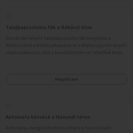
Talajkapcsolatos fák a Rákóczi úton
Dézsás fák helyett talajkapcsolatos fák telepítése a
Rákóczi úton a Keleti pályaudvar és a Blaha Lujza tér között
olyan szakaszon, ahol a közműhelyzet ezt lehetővé teszi.
Megnézem
Automata közvécé a Hunyadi téren
Automata, mozgássérültek számára is használható