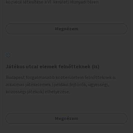
közvécé létesítése a VI. kerületi Hunyadi téren.
Megnézem
Játékos utcai elemek felnőtteknek (is)
Budapest forgalmasabb közterületein felnőtteknek is
alkalmas játékelemek (például fejtörők, ügyességi,
közösségi játékok) elhelyezése.
Megnézem