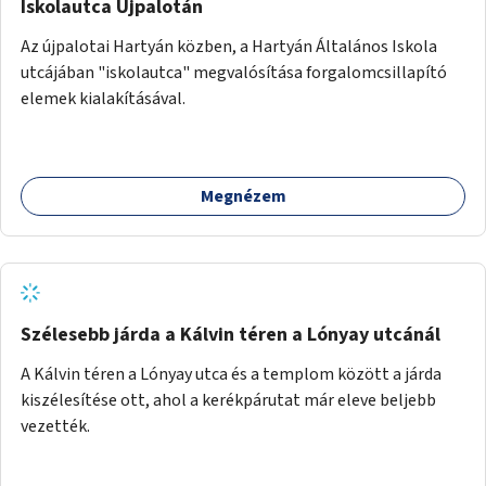
Iskolautca Újpalotán
Az újpalotai Hartyán közben, a Hartyán Általános Iskola
utcájában "iskolautca" megvalósítása forgalomcsillapító
elemek kialakításával.
Megnézem
Szélesebb járda a Kálvin téren a Lónyay utcánál
A Kálvin téren a Lónyay utca és a templom között a járda
kiszélesítése ott, ahol a kerékpárutat már eleve beljebb
vezették.