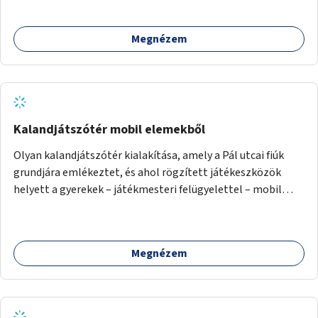
felfestések, domborzati elemek, trambulin,
mászóeszközök, utcabútorok).
Megnézem
Kalandjátszótér mobil elemekből
Olyan kalandjátszótér kialakítása, amely a Pál utcai fiúk
grundjára emlékeztet, és ahol rögzített játékeszközök
helyett a gyerekek – játékmesteri felügyelettel – mobil
elemekből tudnak építeni, melyek akár újrahasznosított
eszközök is lehetnek. A játékok a Fővárosi Önkormányzat
intézményeiben és programjain kialakítható pop-up
Megnézem
játszóterek eszközeiként is hasznosíthatók.