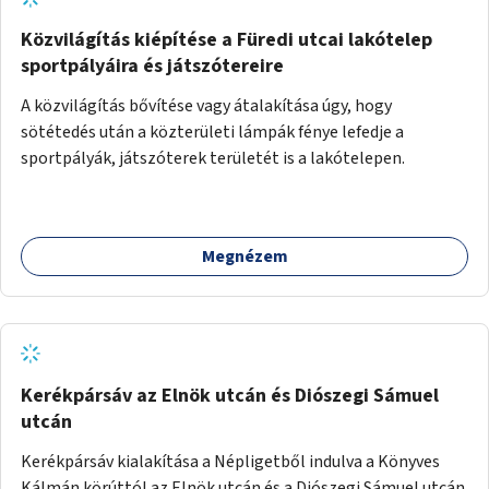
Közvilágítás kiépítése a Füredi utcai lakótelep
sportpályáira és játszótereire
A közvilágítás bővítése vagy átalakítása úgy, hogy
sötétedés után a közterületi lámpák fénye lefedje a
sportpályák, játszóterek területét is a lakótelepen.
Megnézem
Kerékpársáv az Elnök utcán és Diószegi Sámuel
utcán
Kerékpársáv kialakítása a Népligetből indulva a Könyves
Kálmán körúttól az Elnök utcán és a Diószegi Sámuel utcán