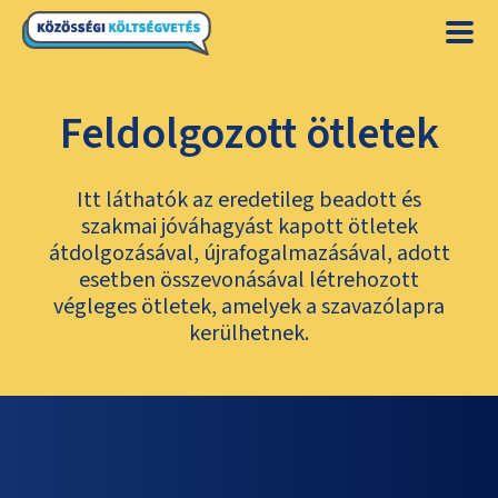
Feldolgozott ötletek
Itt láthatók az eredetileg beadott és
szakmai jóváhagyást kapott ötletek
átdolgozásával, újrafogalmazásával, adott
esetben összevonásával létrehozott
végleges ötletek, amelyek a szavazólapra
kerülhetnek.