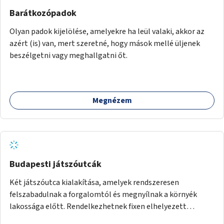
Barátkozópadok
Olyan padok kijelölése, amelyekre ha leül valaki, akkor az
azért (is) van, mert szeretné, hogy mások mellé üljenek
beszélgetni vagy meghallgatni őt.
Megnézem
Budapesti játszóutcák
Két játszóutca kialakítása, amelyek rendszeresen
felszabadulnak a forgalomtól és megnyílnak a környék
lakossága előtt. Rendelkezhetnek fixen elhelyezett
játékokkal, vagy játékra is alkalmas elemekkel (pl.