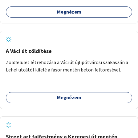
kipróbálására.
Megnézem
A Váci út zöldítése
Zöldfelület létrehozása a Váci út újlipótvárosi szakaszán a
Lehel utcától kifelé a fasor mentén beton feltörésével.
Megnézem
Street art falfestmény a Kerepesi út mentén