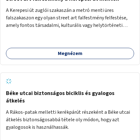
A Kerepesi út zuglói szakaszán a metró menti üres
falszakaszon egy olyan street art falfestmény felfestése,
amely fontos társadalmi, kulturális vagy helytörténeti
témát jelenít meg.
Megnézem
Béke utcai biztonságos biciklis és gyalogos
átkelés
A Rákos-patak melletti kerékpárút részeként a Béke utcai
átkelés biztonságosabbá tétele oly módon, hogy azt
gyalogosok is használhassák.