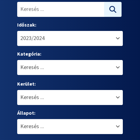
Időszak:
Kategória:
Kerület:
Állapot: