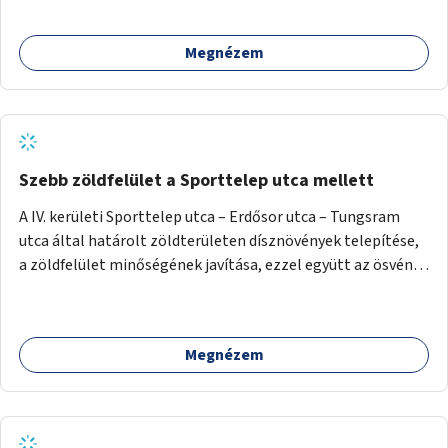
Megnézem
Szebb zöldfelület a Sporttelep utca mellett
A IV. kerületi Sporttelep utca – Erdősor utca – Tungsram
utca által határolt zöldterületen dísznövények telepítése,
a zöldfelület minőségének javítása, ezzel együtt az ösvény
rendbetétele.
Megnézem