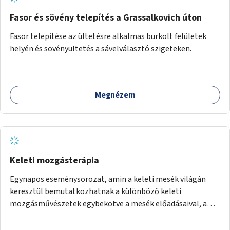
Fasor és sövény telepítés a Grassalkovich úton
Fasor telepítése az ültetésre alkalmas burkolt felületek
helyén és sövényültetés a sávelválasztó szigeteken.
Megnézem
Keleti mozgásterápia
Egynapos eseménysorozat, amin a keleti mesék világán
keresztül bemutatkozhatnak a különböző keleti
mozgásművészetek egybekötve a mesék előadásaival, amik
bemutatják az adott mozgásforma történetét, és
lehetőséget adnak a különböző mozgásnemek