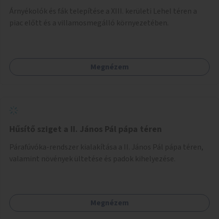
Árnyékolók és fák telepítése a XIII. kerületi Lehel téren a
piac előtt és a villamosmegálló környezetében.
Megnézem
Hűsítő sziget a II. János Pál pápa téren
Párafúvóka-rendszer kialakítása a II. János Pál pápa téren,
valamint növények ültetése és padok kihelyezése.
Megnézem