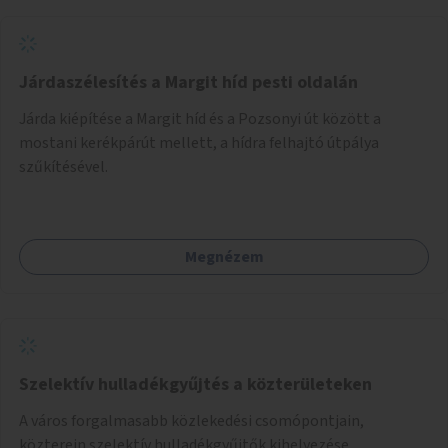
Járdaszélesítés a Margit híd pesti oldalán
Járda kiépítése a Margit híd és a Pozsonyi út között a
mostani kerékpárút mellett, a hídra felhajtó útpálya
szűkítésével.
Megnézem
Szelektív hulladékgyűjtés a közterületeken
A város forgalmasabb közlekedési csomópontjain,
közterein szelektív hulladékgyűjtők kihelyezése,