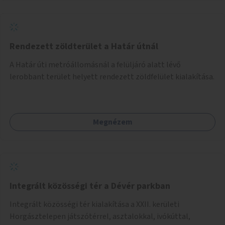
Rendezett zöldterület a Határ útnál
A Határ úti metróállomásnál a felüljáró alatt lévő
lerobbant terület helyett rendezett zöldfelület kialakítása.
Megnézem
Integrált közösségi tér a Dévér parkban
Integrált közösségi tér kialakítása a XXII. kerületi
Horgásztelepen játszótérrel, asztalokkal, ivókúttal,