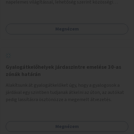
napelemes világítással, lehetőség szerint közösségi
tűzrakóhellyel és könyvszekrénnyel.
Megnézem
Gyalogátkelőhelyek járdaszintre emelése 30-as
zónák határán
Alakítsunk át gyalogátkelőket úgy, hogy a gyalogosok a
járdával egy szintben tudjanak átkelni az úton, az autókat
pedig lassításra ösztönözze a megemelt átvezetés.
Megnézem