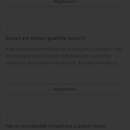
Megnézem
Street art felület graffitik helyett
Nagy méretű üres felületre (pl. üres tűzfalra, felüljáró vagy
híd pillérére) olyan alkotás felfestése, ami esztétikai,
művészeti, kulturális élményt nyújt. Az alkotás kiválasztása
pályázat útján történik és a nyertes pályamű
kiválasztásában a szakmai szűrést követően a lakossági
vélemény is megjelenik.
Megnézem
Fák és árnyékolók telepítése a Lehel téren