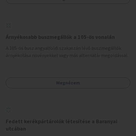
Árnyékosabb buszmegállók a 105-ös vonalán
A 105-ös busz angyalföldi szakaszán lévő buszmegállók
árnyékolása növényekkel vagy más alternatív megoldással.
Megnézem
Fedett kerékpártárolók létesítése a Baranyai
utcában