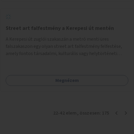
Street art falfestmény a Kerepesi út mentén
A Kerepesi út zuglói szakaszán a metró menti üres
falszakaszon egy olyan street art falfestmény felfestése,
amely fontos társadalmi, kulturális vagy helytörténeti
témát jelenít meg.
Megnézem
22
-
42
elem
, összesen:
175