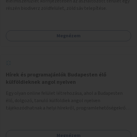
élelmiszerüzlet környezetében az aszfaltozott terület egy
részén biodiverz zöldfelület, zöld sáv telepítése.
Megnézem
Hírek és programajánlók Budapesten élő
külföldieknek angol nyelven
Egy olyan online felület létrehozása, ahol a Budapesten
élő, dolgozó, tanuló külföldiek angol nyelven
tájékozódhatnak a helyi hírekről, programlehetőségekről,
kulturális eseményekről.
Megnézem