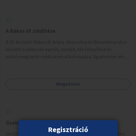
A Rákos út zöldítése
A XV. kerületi Rákos út Arany János utca és Wesselényi utca
közötti szakaszán évelők, cserjék, fák telepítése és
esővízmegtartó módszerek alkalmazása, figyelembe véve a
terület hosszútávú átalakítási terveit.
Megnézem
Gyalogátkelőhely a Fogarasi úton
Regisztráció
Jelzőlámpás gyalogátkelőhely létesítése a Fogarasi úton