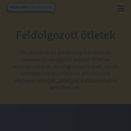
Feldolgozott ötletek
Itt láthatók az eredetileg beadott és
szakmai jóváhagyást kapott ötletek
átdolgozásával, újrafogalmazásával, adott
esetben összevonásával létrehozott
végleges ötletek, amelyek a szavazólapra
kerülhetnek.