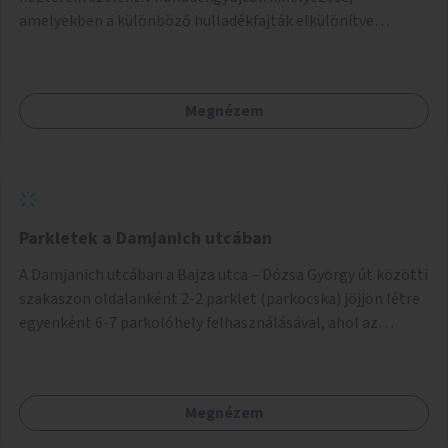
amelyekben a különböző hulladékfajták elkülönítve
gyűjthetők.
Megnézem
Parkletek a Damjanich utcában
A Damjanich utcában a Bajza utca – Dózsa György út közötti
szakaszon oldalanként 2-2 parklet (parkocska) jöjjön létre
egyenként 6-7 parkolóhely felhasználásával, ahol az
időtöltésre, megállásra, pihenésre és hűsölésre szolgáló
funkciók érhetőek el az itt élők és az erre járók számára.
Megnézem