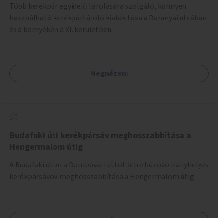
Több kerékpár egyidejű tárolására szolgáló, könnyen
használható kerékpártároló kialakítása a Baranyai utcában
és a környékén a XI. kerületben.
Megnézem
Budafoki úti kerékpársáv meghosszabbítása a
Hengermalom útig
A Budafoki úton a Dombóvári úttól délre húzódó irányhelyes
kerékpársávok meghosszabbítása a Hengermalom útig.