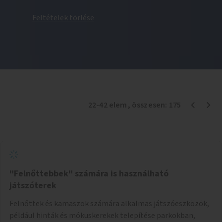
Feltételek törlése
22
-
42
elem
, összesen:
175
"Felnőttebbek" számára is használható
játszóterek
Felnőttek és kamaszok számára alkalmas játszóeszközök,
például hinták és mókuskerekek telepítése parkokban,