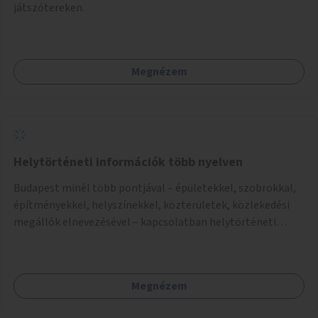
játszótereken.
Megnézem
Helytörténeti információk több nyelven
Budapest minél több pontjával – épületekkel, szobrokkal,
építményekkel, helyszínekkel, közterületek, közlekedési
megállók elnevezésével – kapcsolatban helytörténeti
információk biztosítása QR-kóddal több nyelven, beleértve
a főváros múltjához kötődő közép-európai nyelveket is.
Megnézem