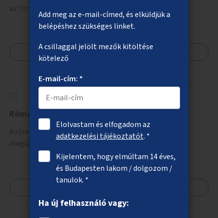
az Ormos utca magasságában.
Add meg az e-mail-címed, és elküldjük a
belépéshez szükséges linket.
A csillaggal jelölt mezők kitöltése
Megnézem
kötelező
E-mail-cím: *
Római-parti sétány fejlesztése
Elolvastam és elfogadom az
A római-parti sétány egy szakaszán a növényzet
adatkezelési tájékoztatót
. *
megújítása, új padok, játszópont, ivókút telepítése.
Kijelentem, hogy elmúltam 14 éves,
és Budapesten lakom / dolgozom /
tanulok. *
Megnézem
Ha új felhasználó vagy: