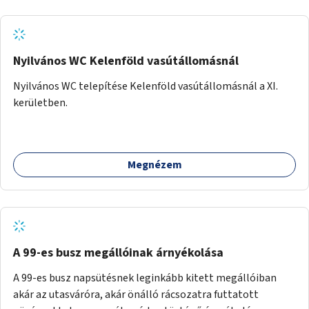
Nyilvános WC Kelenföld vasútállomásnál
Nyilvános WC telepítése Kelenföld vasútállomásnál a XI.
kerületben.
Megnézem
A 99-es busz megállóinak árnyékolása
A 99-es busz napsütésnek leginkább kitett megállóiban
akár az utasváróra, akár önálló rácsozatra futtatott