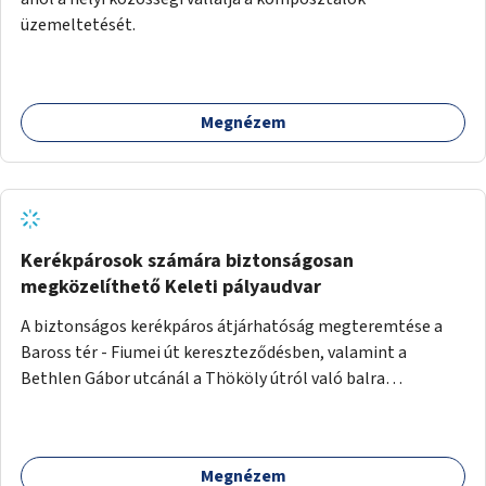
üzemeltetését.
Megnézem
Kerékpárosok számára biztonságosan
megközelíthető Keleti pályaudvar
A biztonságos kerékpáros átjárhatóság megteremtése a
Baross tér - Fiumei út kereszteződésben, valamint a
Bethlen Gábor utcánál a Thököly útról való balra
kanyarodás biztosítása a Festetics György utca irányába.
Megnézem