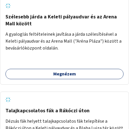
Szélesebb járda a Keleti pályaudvar és az Arena
Mall között
A gyaloglás feltételeinek javítása a járda szélesítésével a
Keleti pályaudvar és az Arena Mall ("Aréna Pláza") között a
bevásárlóközpont oldalán.
Megnézem
Talajkapcsolatos fák a Rákóczi úton
Dézsás fák helyett talajkapcsolatos fák telepítése a
Rákóczi úton a Keleti pályaudvar és a Blaha Lujza tér között