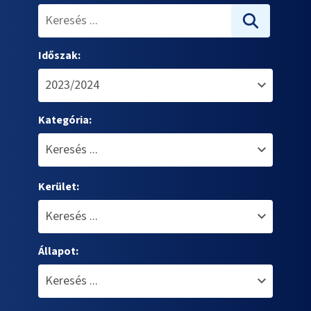
Időszak:
Kategória:
Kerület:
Állapot: