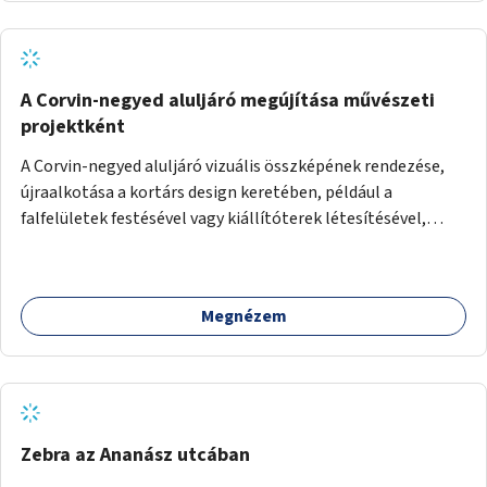
A Corvin-negyed aluljáró megújítása művészeti
projektként
A Corvin-negyed aluljáró vizuális összképének rendezése,
újraalkotása a kortárs design keretében, például a
falfelületek festésével vagy kiállítóterek létesítésével,
amelyekben kortárs designerek, művészek, tervezők
alkotásai, termékei jelenhetnének meg alkalmat adva a
bemutatkozásra, szélesebb körben való ismertségre.
Megnézem
Zebra az Ananász utcában