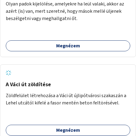
Olyan padok kijelölése, amelyekre ha leül valaki, akkor az
azért (is) van, mert szeretné, hogy mások mellé üljenek
beszélgetni vagy meghallgatni őt.
Megnézem
A Váci út zöldítése
Zöldfelület létrehozása a Váci út újlipótvárosi szakaszán a
Lehel utcától kifelé a fasor mentén beton feltörésével.
Megnézem