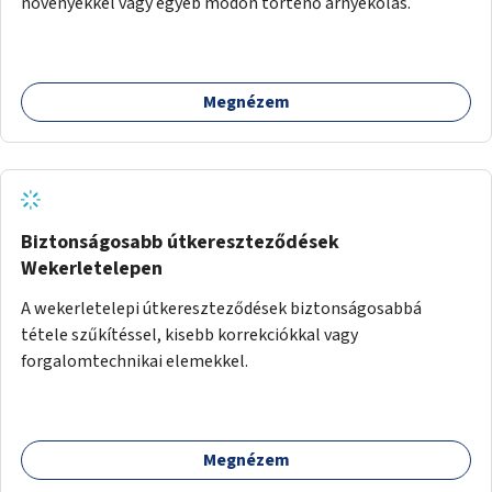
növényekkel vagy egyéb módon történő árnyékolás.
Megnézem
Biztonságosabb útkereszteződések
Wekerletelepen
A wekerletelepi útkereszteződések biztonságosabbá
tétele szűkítéssel, kisebb korrekciókkal vagy
forgalomtechnikai elemekkel.
Megnézem