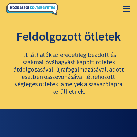
Feldolgozott ötletek
Itt láthatók az eredetileg beadott és
szakmai jóváhagyást kapott ötletek
átdolgozásával, újrafogalmazásával, adott
esetben összevonásával létrehozott
végleges ötletek, amelyek a szavazólapra
kerülhetnek.