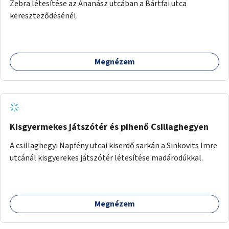
Zebra létesítése az Ananász utcában a Bártfai utca
kereszteződésénél.
Megnézem
Kisgyermekes játszótér és pihenő Csillaghegyen
A csillaghegyi Napfény utcai kiserdő sarkán a Sinkovits Imre
utcánál kisgyerekes játszótér létesítése madárodúkkal.
Megnézem