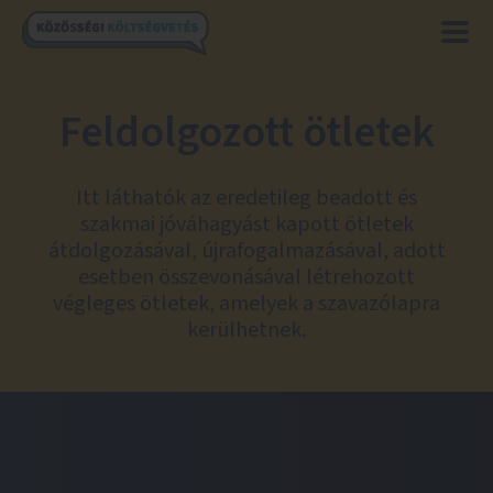
Feldolgozott ötletek
Itt láthatók az eredetileg beadott és
szakmai jóváhagyást kapott ötletek
átdolgozásával, újrafogalmazásával, adott
esetben összevonásával létrehozott
végleges ötletek, amelyek a szavazólapra
kerülhetnek.