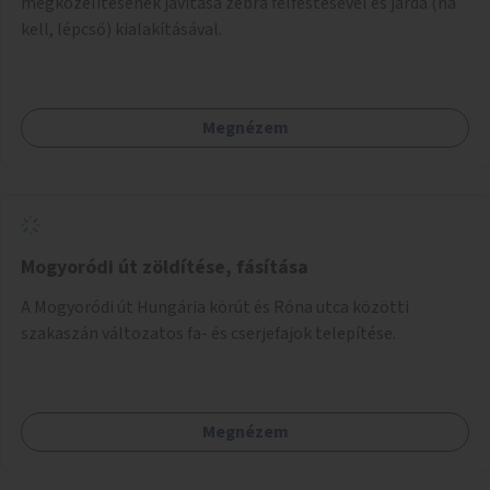
megközelítésének javítása zebra felfestésével és járda (ha
kell, lépcső) kialakításával.
Megnézem
Mogyoródi út zöldítése, fásítása
A Mogyoródi út Hungária körút és Róna utca közötti
szakaszán változatos fa- és cserjefajok telepítése.
Megnézem