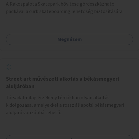
A Rákospalota Skatepark bővítése gördeszkázható
padkával a curb skateboarding lehetőség biztosítására.
Megnézem
Street art művészeti alkotás a békásmegyeri
aluljáróban
Társadalmilag érzékeny témákban olyan alkotás
kidolgozása, amelyekkel a rossz állapotú békásmegyeri
aluljáró vonzóbbá tehető.