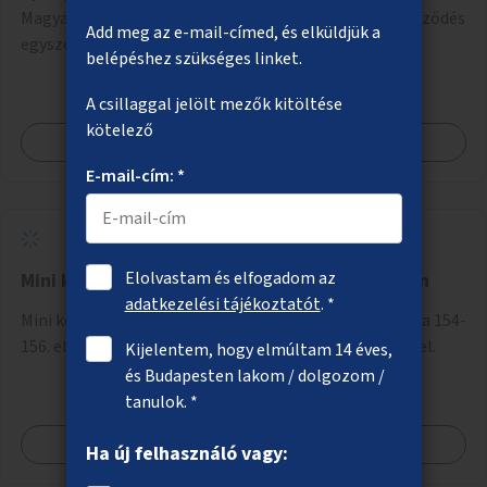
Magyar utca kereszteződésében, lehetőleg a kereszteződés
Add meg az e-mail-címed, és elküldjük a
egyszerűsítésével.
belépéshez szükséges linket.
A csillaggal jelölt mezők kitöltése
kötelező
Megnézem
E-mail-cím: *
Elolvastam és elfogadom az
Mini közösségi tér létrehozása a Róna utcában
adatkezelési tájékoztatót
. *
Mini közösségi tér létrehozása a XIV. kerületi Róna utca 154-
156. előtt padok, asztal és egy szemetes kihelyezésével.
Kijelentem, hogy elmúltam 14 éves,
és Budapesten lakom / dolgozom /
tanulok. *
Megnézem
Ha új felhasználó vagy: