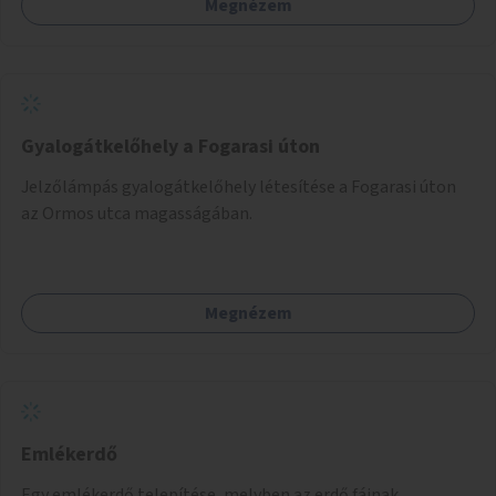
Megnézem
Gyalogátkelőhely a Fogarasi úton
Jelzőlámpás gyalogátkelőhely létesítése a Fogarasi úton
az Ormos utca magasságában.
Megnézem
Emlékerdő
Egy emlékerdő telepítése, melyben az erdő fáinak