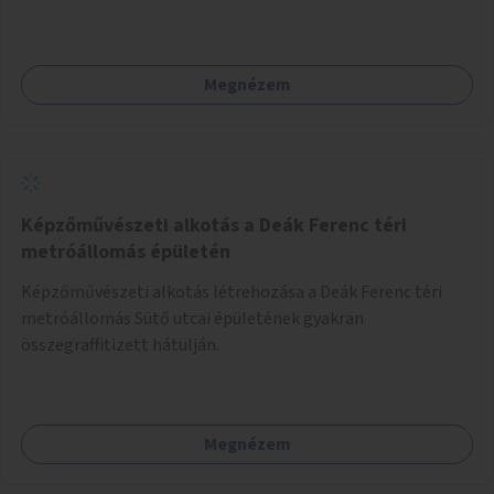
Megnézem
Képzőművészeti alkotás a Deák Ferenc téri
metróállomás épületén
Képzőművészeti alkotás létrehozása a Deák Ferenc téri
metróállomás Sütő utcai épületének gyakran
összegraffitizett hátulján.
Megnézem