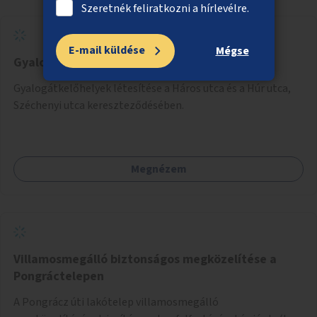
Szeretnék feliratkozni a hírlevélre.
E-mail küldése
Mégse
Gyalogátkelőhelyek a Háros utcában
Gyalogátkelőhelyek létesítése a Háros utca és a Húr utca,
Széchenyi utca kereszteződésében.
Megnézem
Villamosmegálló biztonságos megközelítése a
Pongráctelepen
A Pongrácz úti lakótelep villamosmegálló