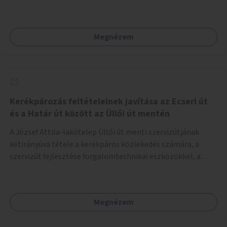
megismerhetik az újrahasznosítás kreatív lehetőségeit, a
zero waste életstílust és más hasznos információkat.
Megnézem
Kerékpározás feltételeinek javítása az Ecseri út
és a Határ út között az Üllői út mentén
A József Attila-lakótelep Üllői út menti szervizútjának
kétirányúvá tétele a kerékpáros közlekedés számára, a
szervizút fejlesztése forgalomtechnikai eszközökkel, a
közlekedésbiztonság és komfort javítása.
Megnézem