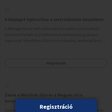
A Népliget fejlesztése a metróállomás közelében
A Népligetben a metróállomás környékén az elbontott
pavilonok helyén új zöldfelületek kialakítása, gyalogos
kapcsolat létesítése a Víztorony irányába, kerékpártárolók
kihelyezése.
Megnézem
Zebra a Mártírok útja és a Magyar utca
kereszteződésében
Regisztráció
Gyalogátkelőhely létesítése a XX. kerületi Mártírok útja és