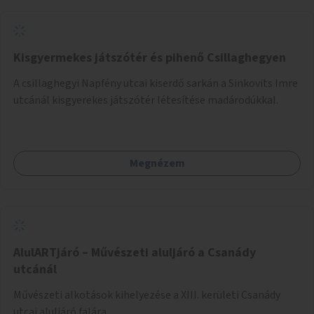
Kisgyermekes játszótér és pihenő Csillaghegyen
A csillaghegyi Napfény utcai kiserdő sarkán a Sinkovits Imre
utcánál kisgyerekes játszótér létesítése madárodúkkal.
Megnézem
AlulARTjáró – Művészeti aluljáró a Csanády
utcánál
Művészeti alkotások kihelyezése a XIII. kerületi Csanády
utcai aluljáró falára.