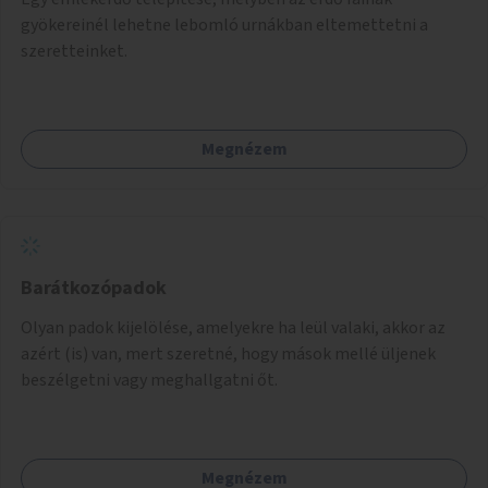
gyökereinél lehetne lebomló urnákban eltemettetni a
szeretteinket.
Megnézem
Barátkozópadok
Olyan padok kijelölése, amelyekre ha leül valaki, akkor az
azért (is) van, mert szeretné, hogy mások mellé üljenek
beszélgetni vagy meghallgatni őt.
Megnézem