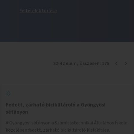
Feltételek törlése
22
-
42
elem
, összesen:
175
Fedett, zárható biciklitároló a Gyöngyösi
sétányon
A Gyöngyösi sétányon a Számítástechnikai Általános Iskola
közelében fedett, zárható biciklitároló kialakítása.