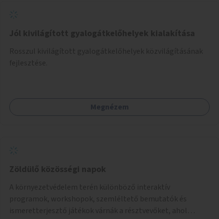
Jól kivilágított gyalogátkelőhelyek kialakítása
Rosszul kivilágított gyalogátkelőhelyek közvilágításának
fejlesztése.
Megnézem
Zöldülő közösségi napok
A környezetvédelem terén különböző interaktív
programok, workshopok, szemléltető bemutatók és
ismeretterjesztő játékok várnák a résztvevőket, ahol