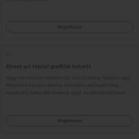
Megnézem
Street art felület graffitik helyett
Nagy méretű üres felületre (pl. üres tűzfalra, felüljáró vagy
híd pillérére) olyan alkotás felfestése, ami esztétikai,
művészeti, kulturális élményt nyújt. Az alkotás kiválasztása
pályázat útján történik és a nyertes pályamű
kiválasztásában a szakmai szűrést követően a lakossági
vélemény is megjelenik.
Megnézem