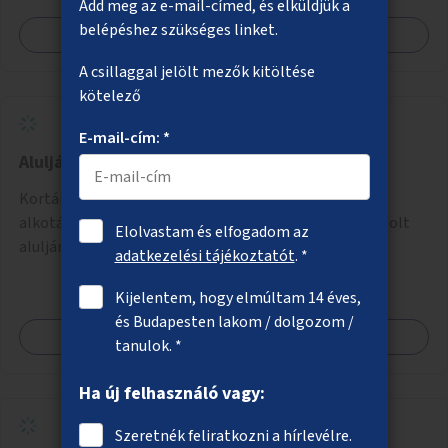
Add meg az e-mail-címed, és elküldjük a
belépéshez szükséges linket.
Megnézem
A csillaggal jelölt mezők kitöltése
kötelező
E-mail-cím: *
Aluljáró mint kiállítótér
Kortárs művészplakátok és egyéb képzőművészeti
alkotások kiállítása közterületeken, például elhanyagolt
Elolvastam és elfogadom az
aluljárók, átjárók falfelületein vagy kirakataiban.
adatkezelési tájékoztatót
. *
Kijelentem, hogy elmúltam 14 éves,
és Budapesten lakom / dolgozom /
Megnézem
tanulok. *
Ha új felhasználó vagy:
Szeretnék feliratkozni a hírlevélre.