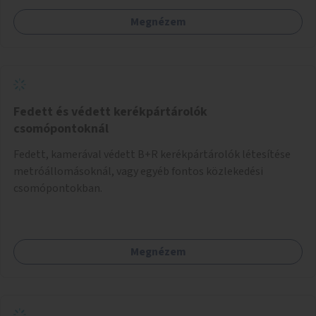
Megnézem
Fedett és védett kerékpártárolók
csomópontoknál
Fedett, kamerával védett B+R kerékpártárolók létesítése
metróállomásoknál, vagy egyéb fontos közlekedési
csomópontokban.
Megnézem