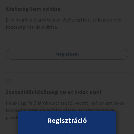
Közösségi kert nyitása
Erre megfelelő üres telken közösségi kert és kapcsolódó
közösségi tér kialakítása.
Megnézem
Szabadidős közösségi terek hidak alatt
Hidak vagy felüljárók alatt esőtől védett, nyáron árnyékos
közösségi terek kialakítása például sporteszközökkel,
padokkal, növényzettel.
Regisztráció