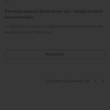
Kerékpárosbarát Ajtósi Dürer sor - Hungária körút
kereszteződés
Az Ajtósi Dürer sor és a Hungária körút kereszteződésének
kerékpárosbarát fejlesztése.
Megnézem
1
-
21
elem
, összesen:
175