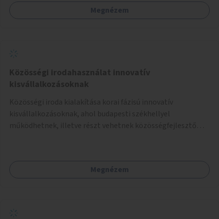
Megnézem
Közösségi irodahasználat innovatív
kisvállalkozásoknak
Közösségi iroda kialakítása korai fázisú innovatív
kisvállalkozásoknak, ahol budapesti székhellyel
működhetnek, illetve részt vehetnek közösségfejlesztő
eseményeken és segítséget kaphatnak különféle jogi és
szakmai kérdésekben.
Megnézem