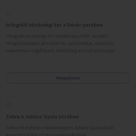
Integrált közösségi tér a Dévér parkban
Integrált közösségi tér kialakítása a XXII. kerületi
Horgásztelepen játszótérrel, asztalokkal, ivókúttal,
napelemes világítással, lehetőség szerint közösségi
tűzrakóhellyel és könyvszekrénnyel.
Megnézem
Zebra a Juhász Gyula utcában
Zebra létesítése a békásmegyeri Juhász Gyula utcán
keresztül a Hímző utca magasságában.