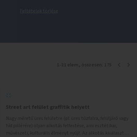
Feltételek törlése
1
-
21
elem
, összesen:
175
Street art felület graffitik helyett
Nagy méretű üres felületre (pl. üres tűzfalra, felüljáró vagy
híd pillérére) olyan alkotás felfestése, ami esztétikai,
művészeti, kulturális élményt nyújt. Az alkotás kiválasztása