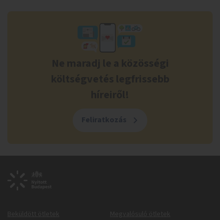
Ne maradj le a közösségi
költségvetés legfrissebb
híreiről!
Feliratkozás
Beküldött ötletek
Megvalósuló ötletek