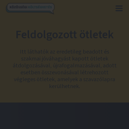
Feldolgozott ötletek
Itt láthatók az eredetileg beadott és
szakmai jóváhagyást kapott ötletek
átdolgozásával, újrafogalmazásával, adott
esetben összevonásával létrehozott
végleges ötletek, amelyek a szavazólapra
kerülhetnek.