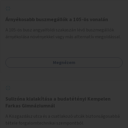
Árnyékosabb buszmegállók a 105-ös vonalán
A 105-ös busz angyalföldi szakaszán lévő buszmegállók
árnyékolása növényekkel vagy más alternatív megoldással.
Megnézem
Sulizóna kialakítása a budatétényi Kempelen
Farkas Gimnáziumnál
A Közgazdász utca és a csatlakozó utcák biztonságosabbá
tétele forgalomtechnikai szempontból.