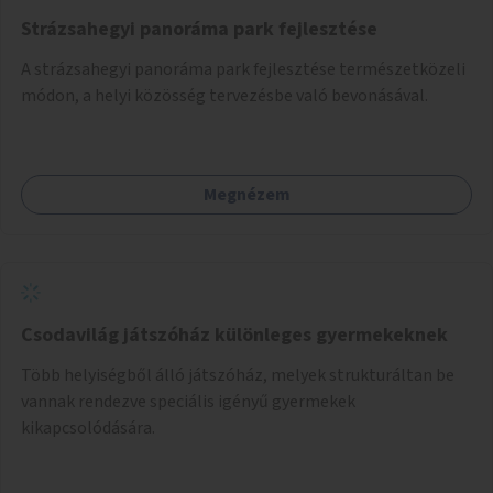
Strázsahegyi panoráma park fejlesztése
A strázsahegyi panoráma park fejlesztése természetközeli
módon, a helyi közösség tervezésbe való bevonásával.
Megnézem
Csodavilág játszóház különleges gyermekeknek
Több helyiségből álló játszóház, melyek strukturáltan be
vannak rendezve speciális igényű gyermekek
kikapcsolódására.