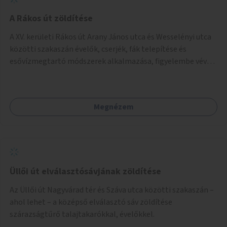
A Rákos út zöldítése
A XV. kerületi Rákos út Arany János utca és Wesselényi utca
közötti szakaszán évelők, cserjék, fák telepítése és
esővízmegtartó módszerek alkalmazása, figyelembe véve a
terület hosszútávú átalakítási terveit.
Megnézem
Üllői út elválasztósávjának zöldítése
Az Üllői út Nagyvárad tér és Száva utca közötti szakaszán –
ahol lehet – a középső elválasztó sáv zöldítése
szárazságtűrő talajtakarókkal, évelőkkel.