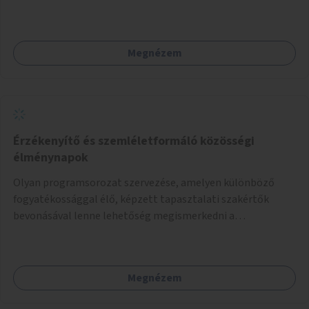
pályázat útján történik és a nyertes pályamű
kiválasztásában a szakmai szűrést követően a lakossági
vélemény is megjelenik.
Megnézem
Érzékenyítő és szemléletformáló közösségi
élménynapok
Olyan programsorozat szervezése, amelyen különböző
fogyatékossággal élő, képzett tapasztalati szakértők
bevonásával lenne lehetőség megismerkedni a
fogyatékossággal élő személyek életének sajátosságaival
és kihívásaival, mint pl. vakvezető kutyával közlekedni,
kerekesszékkel manőverezni, ülve röplabdázni, szájjal
Megnézem
festeni, jelbeszéddel kommunikálni stb.