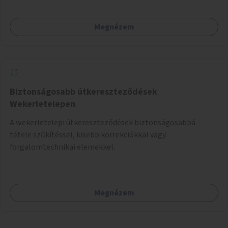
Megnézem
Biztonságosabb útkereszteződések
Wekerletelepen
A wekerletelepi útkereszteződések biztonságosabbá
tétele szűkítéssel, kisebb korrekciókkal vagy
forgalomtechnikai elemekkel.
Megnézem