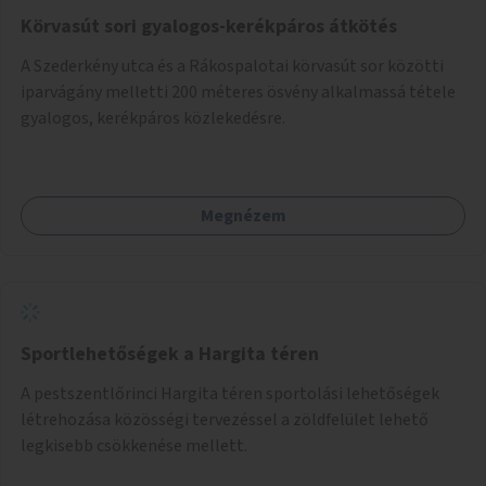
Körvasút sori gyalogos-kerékpáros átkötés
A Szederkény utca és a Rákospalotai körvasút sor közötti
iparvágány melletti 200 méteres ösvény alkalmassá tétele
gyalogos, kerékpáros közlekedésre.
Megnézem
Sportlehetőségek a Hargita téren
A pestszentlőrinci Hargita téren sportolási lehetőségek
létrehozása közösségi tervezéssel a zöldfelület lehető
legkisebb csökkenése mellett.