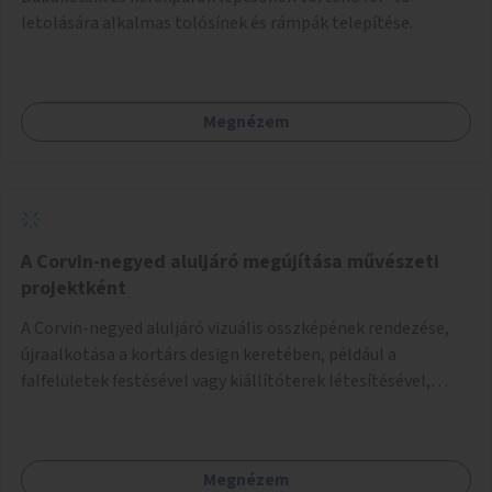
letolására alkalmas tolósínek és rámpák telepítése.
Megnézem
A Corvin-negyed aluljáró megújítása művészeti
projektként
A Corvin-negyed aluljáró vizuális összképének rendezése,
újraalkotása a kortárs design keretében, például a
falfelületek festésével vagy kiállítóterek létesítésével,
amelyekben kortárs designerek, művészek, tervezők
alkotásai, termékei jelenhetnének meg alkalmat adva a
bemutatkozásra, szélesebb körben való ismertségre.
Megnézem