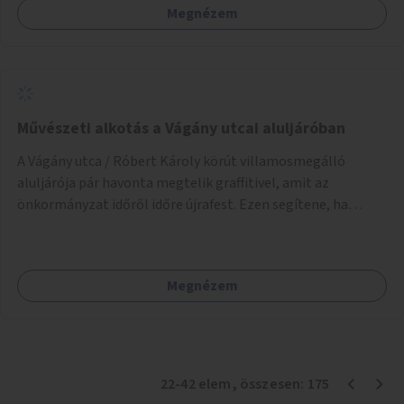
Megnézem
Művészeti alkotás a Vágány utcai aluljáróban
A Vágány utca / Róbert Károly körút villamosmegálló
aluljárója pár havonta megtelik graffitivel, amit az
önkormányzat időről időre újrafest. Ezen segítene, ha
civilek vagy művészek bevonásával készülnének legális
festmények.
Megnézem
22
-
42
elem
, összesen:
175