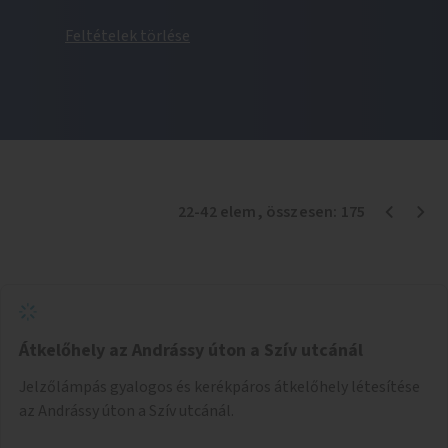
Feltételek törlése
22
-
42
elem
, összesen:
175
Átkelőhely az Andrássy úton a Szív utcánál
Jelzőlámpás gyalogos és kerékpáros átkelőhely létesítése
az Andrássy úton a Szív utcánál.