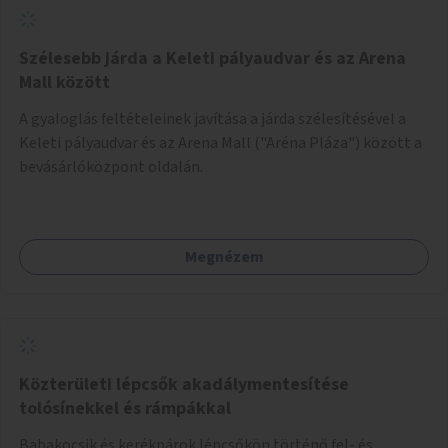
Szélesebb járda a Keleti pályaudvar és az Arena
Mall között
A gyaloglás feltételeinek javítása a járda szélesítésével a
Keleti pályaudvar és az Arena Mall ("Aréna Pláza") között a
bevásárlóközpont oldalán.
Megnézem
Közterületi lépcsők akadálymentesítése
tolósínekkel és rámpákkal
Babakocsik és kerékpárok lépcsőkön történő fel- és