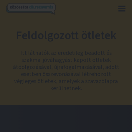
Feldolgozott ötletek
Itt láthatók az eredetileg beadott és
szakmai jóváhagyást kapott ötletek
átdolgozásával, újrafogalmazásával, adott
esetben összevonásával létrehozott
végleges ötletek, amelyek a szavazólapra
kerülhetnek.