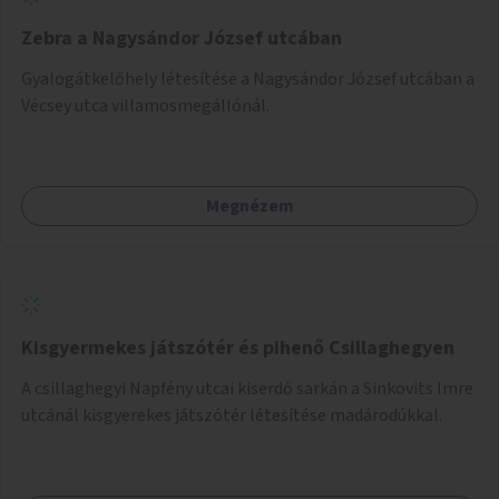
Zebra a Nagysándor József utcában
Gyalogátkelőhely létesítése a Nagysándor József utcában a
Vécsey utca villamosmegállónál.
Megnézem
Kisgyermekes játszótér és pihenő Csillaghegyen
A csillaghegyi Napfény utcai kiserdő sarkán a Sinkovits Imre
utcánál kisgyerekes játszótér létesítése madárodúkkal.