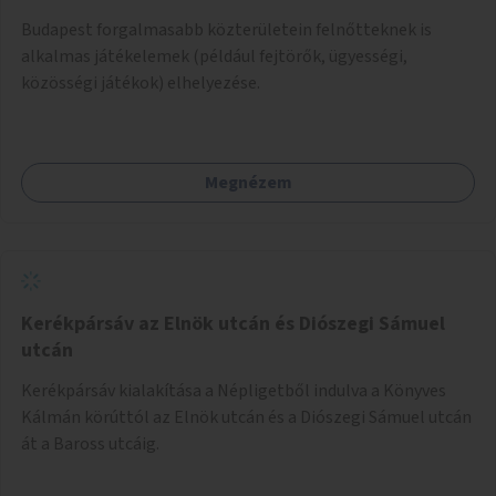
Budapest forgalmasabb közterületein felnőtteknek is
alkalmas játékelemek (például fejtörők, ügyességi,
közösségi játékok) elhelyezése.
Megnézem
Kerékpársáv az Elnök utcán és Diószegi Sámuel
utcán
Kerékpársáv kialakítása a Népligetből indulva a Könyves
Kálmán körúttól az Elnök utcán és a Diószegi Sámuel utcán
át a Baross utcáig.