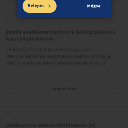
Belépés
Mégse
Zebrák akadálymentesítése a Rákóczi úton és a
Szent István körúton
A Rákóczi út és Szent István körút gyalogos-
átkelőhelyeinek felülvizsgálata és szegélykorrekciója,
taktilis jelek kialakítása a még nem akadálymentes
zebráknál.
Megnézem
Játékos utcai elemek felnőtteknek (is)