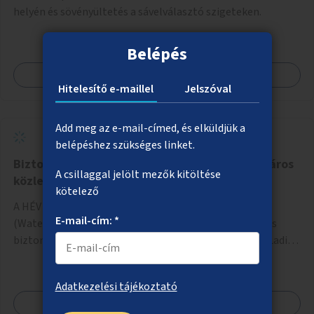
helyén és sövényültetés a sávelválasztó szigeteken.
Belépés
Megnézem
Hitelesítő e-maillel
Jelszóval
Add meg az e-mail-címed, és elküldjük a
belépéshez szükséges linket.
Biztonságosabb, vonzóbb gyalogos és kerékpáros
A csillaggal jelölt mezők kitöltése
közlekedés a Ladik utcában
kötelező
A HÉV Filatorigát megállója és az új lakónegyed
E-mail-cím: *
(Waterfront City) között a gyaloglás és a kerékpározás
biztonságos és vonzó feltételeinek megteremtése a Ladik
utcában.
Adatkezelési tájékoztató
Megnézem