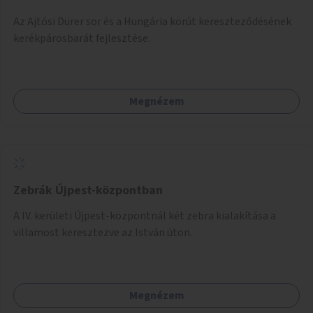
Az Ajtósi Dürer sor és a Hungária körút kereszteződésének
kerékpárosbarát fejlesztése.
Megnézem
Zebrák Újpest-központban
A IV. kerületi Újpest-központnál két zebra kialakítása a
villamost keresztezve az István úton.
Megnézem