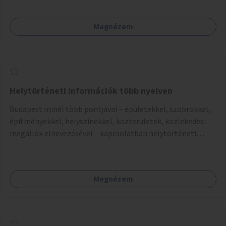
Megnézem
Helytörténeti információk több nyelven
Budapest minél több pontjával – épületekkel, szobrokkal,
építményekkel, helyszínekkel, közterületek, közlekedési
megállók elnevezésével – kapcsolatban helytörténeti
információk biztosítása QR-kóddal több nyelven, beleértve
a főváros múltjához kötődő közép-európai nyelveket is.
Megnézem