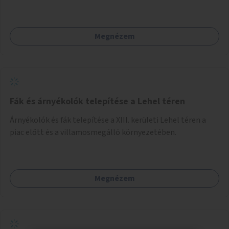
Megnézem
Fák és árnyékolók telepítése a Lehel téren
Árnyékolók és fák telepítése a XIII. kerületi Lehel téren a
piac előtt és a villamosmegálló környezetében.
Megnézem