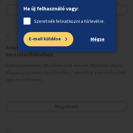
Ha új felhasználó vagy:
Megnézem
Szeretnék feliratkozni a hírlevélre.
E-mail küldése
Mégse
Zebra a Mártírok útja és a Magyar utca
kereszteződésében
Gyalogátkelőhely létesítése a XX. kerületi Mártírok útja és
Magyar utca kereszteződésében, lehetőleg a kereszteződés
egyszerűsítésével.
Megnézem