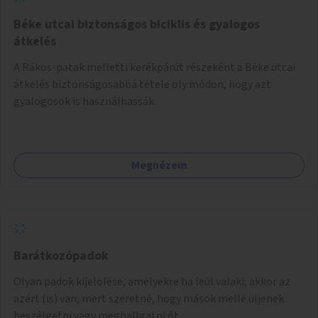
Béke utcai biztonságos biciklis és gyalogos
átkelés
A Rákos-patak melletti kerékpárút részeként a Béke utcai
átkelés biztonságosabbá tétele oly módon, hogy azt
gyalogosok is használhassák.
Megnézem
Barátkozópadok
Olyan padok kijelölése, amelyekre ha leül valaki, akkor az
azért (is) van, mert szeretné, hogy mások mellé üljenek
beszélgetni vagy meghallgatni őt.