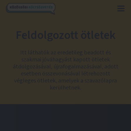
Feldolgozott ötletek
Itt láthatók az eredetileg beadott és
szakmai jóváhagyást kapott ötletek
átdolgozásával, újrafogalmazásával, adott
esetben összevonásával létrehozott
végleges ötletek, amelyek a szavazólapra
kerülhetnek.