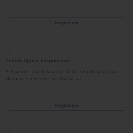
amelyekben kortárs designerek, művészek, tervezők
alkotásai, termékei jelenhetnének meg alkalmat adva a
bemutatkozásra, szélesebb körben való ismertségre.
Megnézem
Zebrák Újpest-központban
A IV. kerületi Újpest-központnál két zebra kialakítása a
villamost keresztezve az István úton.
Megnézem