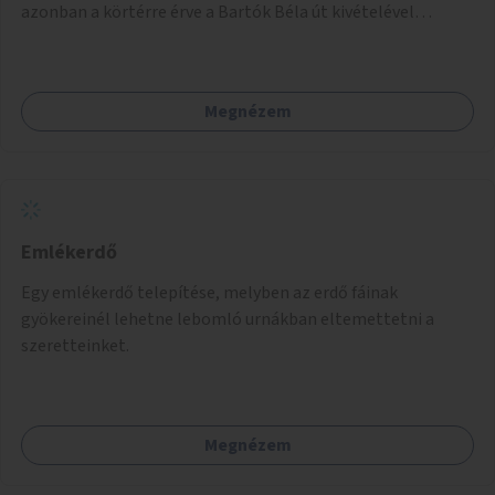
azonban a körtérre érve a Bartók Béla út kivételével
mindegyik kerékpáros útvonal megszakad. Alakítsuk ki a
kerékpáros útvonalak összekötését!
Megnézem
Emlékerdő
Egy emlékerdő telepítése, melyben az erdő fáinak
gyökereinél lehetne lebomló urnákban eltemettetni a
szeretteinket.
Megnézem