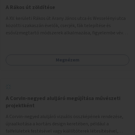
A Rákos út zöldítése
A XV. kerületi Rákos út Arany János utca és Wesselényi utca
közötti szakaszán évelők, cserjék, fák telepítése és
esővízmegtartó módszerek alkalmazása, figyelembe véve a
terület hosszútávú átalakítási terveit.
Megnézem
A Corvin-negyed aluljáró megújítása művészeti
projektként
A Corvin-negyed aluljáró vizuális összképének rendezése,
újraalkotása a kortárs design keretében, például a
falfelületek festésével vagy kiállítóterek létesítésével,