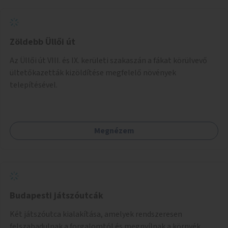
Zöldebb Üllői út
Az Üllői út VIII. és IX. kerületi szakaszán a fákat körülvevő
ültetőkazetták kizöldítése megfelelő növények
telepítésével.
Megnézem
Budapesti játszóutcák
Két játszóutca kialakítása, amelyek rendszeresen
felszabadulnak a forgalomtól és megnyílnak a környék