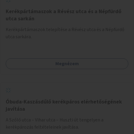
Kerékpártámaszok a Révész utca és a Népfürdő
utca sarkán
Kerékpártámaszok telepítése a Révész utca és a Népfürdő
utca sarkára.
Megnézem
Óbuda-Kaszásdűlő kerékpáros elérhetőségének
javítása
A Szőlő utca – Vihar utca – Huszti út tengelyen a
kerékpározás feltételeinek javítása.