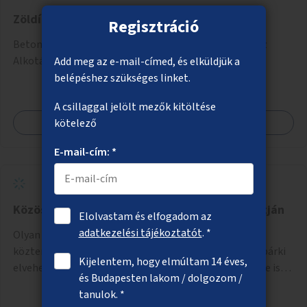
Zöldítés az Alkotás utcában
Regisztráció
Beton feltörése és biodiverz növénytakaró ültetése az
Alkotás utcán a Déli pályaudvar magasságában.
Add meg az e-mail-címed, és elküldjük a
belépéshez szükséges linket.
A csillaggal jelölt mezők kitöltése
Megnézem
kötelező
E-mail-cím: *
Közösségi könyvszekrények a város több pontján
Elolvastam és elfogadom az
adatkezelési tájékoztatót
. *
Olyan közösségi könyvszekrények elhelyezése
közterületeken (például játszótereken), amelyekből bárki
Kijelentem, hogy elmúltam 14 éves,
elvehet könyvet, illetve feleslegessé váló könyveit bele is
és Budapesten lakom / dolgozom /
teheti.
tanulok. *