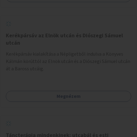
Kerékpársáv az Elnök utcán és Diószegi Sámuel
utcán
Kerékpársáv kialakítása a Népligetből indulva a Könyves
Kálmán körúttól az Elnök utcán és a Diószegi Sámuel utcán
át a Baross utcáig.
Megnézem
Táncterápia mindenkinek: utcabál és esti