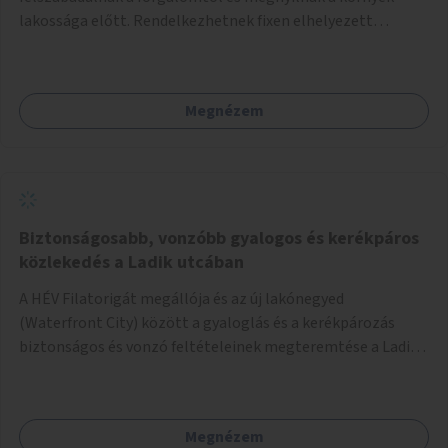
lakossága előtt. Rendelkezhetnek fixen elhelyezett
játékokkal, vagy játékra is alkalmas elemekkel (pl.
felfestések, domborzati elemek, trambulin,
mászóeszközök, utcabútorok).
Megnézem
Biztonságosabb, vonzóbb gyalogos és kerékpáros
közlekedés a Ladik utcában
A HÉV Filatorigát megállója és az új lakónegyed
(Waterfront City) között a gyaloglás és a kerékpározás
biztonságos és vonzó feltételeinek megteremtése a Ladik
utcában.
Megnézem