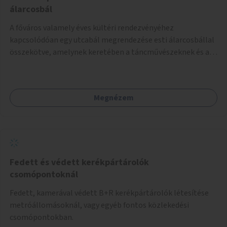
álarcosbál
A főváros valamely éves kültéri rendezvényéhez
kapcsolódóan egy utcabál megrendezése esti álarcosbállal
összekötve, amelynek keretében a táncművészeknek és a
táncterapeutáknak lehetőségük kínálkozik arra, hogy
megtáncoltassák a városlakókat és a városba érkezőket,
megismertessék őket a tánc jótékony hatásaival. Olyan
Megnézem
táncos aktivitások ingyenes kipróbálására nyílik lehetőség
a főváros valamely közterületén, mint a salsa, zumba , tai
chi, vagy egyéb népszerű és újszerű mozgásforma.
Fedett és védett kerékpártárolók
csomópontoknál
Fedett, kamerával védett B+R kerékpártárolók létesítése
metróállomásoknál, vagy egyéb fontos közlekedési
csomópontokban.