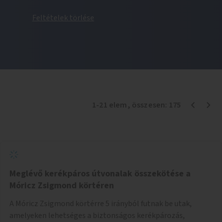
Feltételek törlése
1
-
21
elem
, összesen:
175
Meglévő kerékpáros útvonalak összekötése a
Móricz Zsigmond körtéren
A Móricz Zsigmond körtérre 5 irányból futnak be utak,
amelyeken lehetséges a biztonságos kerékpározás,