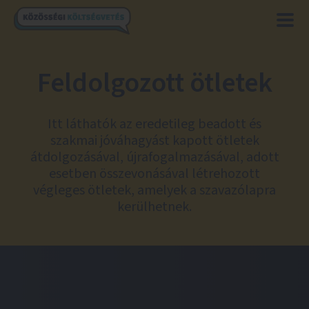
Feldolgozott ötletek
Itt láthatók az eredetileg beadott és
szakmai jóváhagyást kapott ötletek
átdolgozásával, újrafogalmazásával, adott
esetben összevonásával létrehozott
végleges ötletek, amelyek a szavazólapra
kerülhetnek.