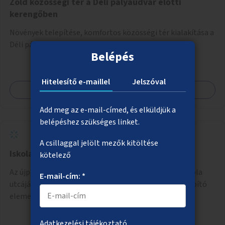
Zöld közösségi tér a Déli pályaudvar előtti
kerengőben
Növények telepítése, komfortos közösségi tér kialakítása a
Déli pályaudvar előtti kerengőben.
Belépés
Hitelesítő e-maillel
Jelszóval
Megnézem
Add meg az e-mail-címed, és elküldjük a
belépéshez szükséges linket.
A csillaggal jelölt mezők kitöltése
Iskolautca Újpalotán
kötelező
Az újpalotai Hartyán közben, a Hartyán Általános Iskola
E-mail-cím: *
utcájában "iskolautca" megvalósítása forgalomcsillapító
elemek kialakításával.
Adatkezelési tájékoztató