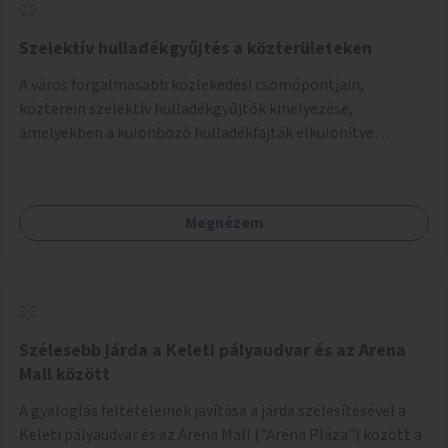
Szelektív hulladékgyűjtés a közterületeken
A város forgalmasabb közlekedési csomópontjain,
közterein szelektív hulladékgyűjtők kihelyezése,
amelyekben a különböző hulladékfajták elkülönítve
gyűjthetők.
Megnézem
Szélesebb járda a Keleti pályaudvar és az Arena
Mall között
A gyaloglás feltételeinek javítása a járda szélesítésével a
Keleti pályaudvar és az Arena Mall ("Aréna Pláza") között a