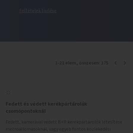
Feltételek törlése
1
-
21
elem
, összesen:
175
Fedett és védett kerékpártárolók
csomópontoknál
Fedett, kamerával védett B+R kerékpártárolók létesítése
metróállomásoknál, vagy egyéb fontos közlekedési