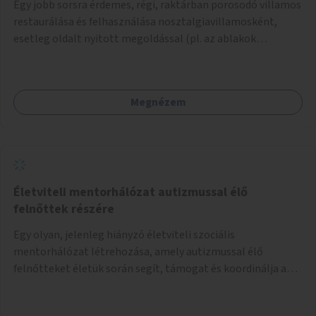
Egy jobb sorsra érdemes, régi, raktárban porosodó villamos
restaurálása és felhasználása nosztalgiavillamosként,
esetleg oldalt nyitott megoldással (pl. az ablakok
eltávolításával).
Megnézem
Életviteli mentorhálózat autizmussal élő
felnőttek részére
Egy olyan, jelenleg hiányzó életviteli szociális
mentorhálózat létrehozása, amely autizmussal élő
felnőtteket életük során segít, támogat és koordinálja a
szociális ellátási gyűrűjüket.