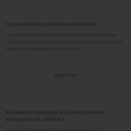
Csapadék összegyűjtése esőkertekben
Csapadék megtartására és elszivárogtatására alkalmas
esőkertek létrehozása akár nagyobb zöldfelületeken, akár
meglévő közlekedési területek helyén.
Megnézem
A Sasadi út buszmegálló és élelmiszerbolt
környezetének zöldítése
A Sasadi út buszmegálló és a mellette található