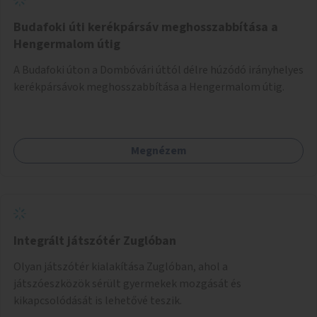
Budafoki úti kerékpársáv meghosszabbítása a
Hengermalom útig
A Budafoki úton a Dombóvári úttól délre húzódó irányhelyes
kerékpársávok meghosszabbítása a Hengermalom útig.
Megnézem
Integrált játszótér Zuglóban
Olyan játszótér kialakítása Zuglóban, ahol a
játszóeszközök sérült gyermekek mozgását és
kikapcsolódását is lehetővé teszik.