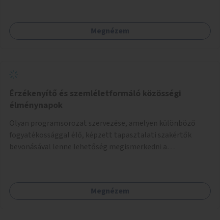
Megnézem
Érzékenyítő és szemléletformáló közösségi
élménynapok
Olyan programsorozat szervezése, amelyen különböző
fogyatékossággal élő, képzett tapasztalati szakértők
bevonásával lenne lehetőség megismerkedni a
fogyatékossággal élő személyek életének sajátosságaival
és kihívásaival, mint pl. vakvezető kutyával közlekedni,
kerekesszékkel manőverezni, ülve röplabdázni, szájjal
Megnézem
festeni, jelbeszéddel kommunikálni stb.