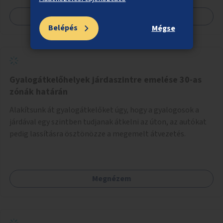
Megnézem
Belépés
Mégse
Gyalogátkelőhelyek járdaszintre emelése 30-as
zónák határán
Alakítsunk át gyalogátkelőket úgy, hogy a gyalogosok a
járdával egy szintben tudjanak átkelni az úton, az autókat
pedig lassításra ösztönözze a megemelt átvezetés.
Megnézem