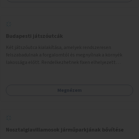
Budapesti játszóutcák
Két játszóutca kialakítása, amelyek rendszeresen
felszabadulnak a forgalomtól és megnyílnak a környék
lakossága előtt. Rendelkezhetnek fixen elhelyezett
játékokkal, vagy játékra is alkalmas elemekkel (pl.
felfestések, domborzati elemek, trambulin,
mászóeszközök, utcabútorok).
Megnézem
Nosztalgiavillamosok járműparkjának bővítése