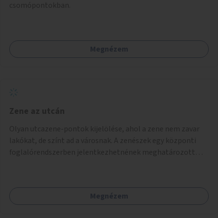
csomópontokban.
Megnézem
Zene az utcán
Olyan utcazene-pontok kijelölése, ahol a zene nem zavar
lakókat, de színt ad a városnak. A zenészek egy központi
foglalórendszerben jelentkezhetnének meghatározott
idősávokra.
Megnézem