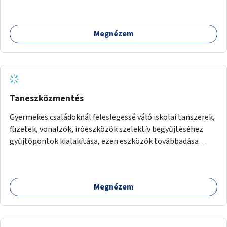
információk megosztása.
Megnézem
Taneszközmentés
Gyermekes családoknál feleslegessé váló iskolai tanszerek,
füzetek, vonalzók, íróeszközök szelektív begyűjtéséhez
gyűjtőpontok kialakítása, ezen eszközök továbbadása
rászoruló családoknak.
Megnézem