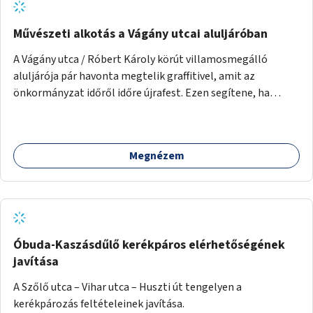
Művészeti alkotás a Vágány utcai aluljáróban
A Vágány utca / Róbert Károly körút villamosmegálló
aluljárója pár havonta megtelik graffitivel, amit az
önkormányzat időről időre újrafest. Ezen segítene, ha
civilek vagy művészek bevonásával készülnének legális
festmények.
Megnézem
Óbuda-Kaszásdűlő kerékpáros elérhetőségének
javítása
A Szőlő utca – Vihar utca – Huszti út tengelyen a
kerékpározás feltételeinek javítása.