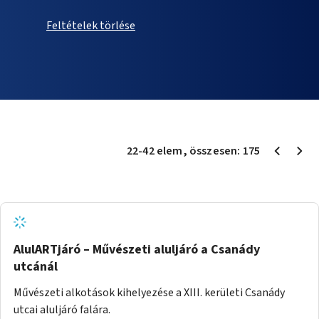
Feltételek törlése
22
-
42
elem
, összesen:
175
AlulARTjáró – Művészeti aluljáró a Csanády
utcánál
Művészeti alkotások kihelyezése a XIII. kerületi Csanády
utcai aluljáró falára.