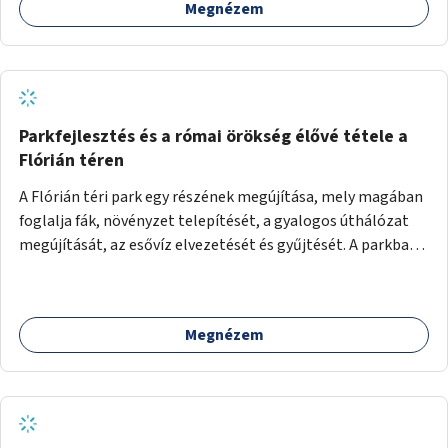
Megnézem
Parkfejlesztés és a római örökség élővé tétele a
Flórián téren
A Flórián téri park egy részének megújítása, mely magában
foglalja fák, növényzet telepítését, a gyalogos úthálózat
megújítását, az esővíz elvezetését és gyűjtését. A parkba
vagy környezetébe információs táblák is kerülnek a római
örökség bemutatása céljából.
Megnézem