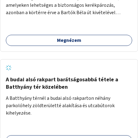
amelyeken lehetséges a biztonságos kerékpározás,
azonban a körtérre érve a Bartók Béla út kivételével
mindegyik kerékpáros útvonal megszakad. Alakítsuk ki a
kerékpáros útvonalak összekötését!
Megnézem
A budai alsó rakpart barátságosabbá tétele a
Batthyány tér közelében
A Batthyány térnél a budai alsó rakparton néhány
parkolóhely zöldterületté alakítása és utcabútorok
kihelyezése.