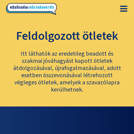
Feldolgozott ötletek
Itt láthatók az eredetileg beadott és
szakmai jóváhagyást kapott ötletek
átdolgozásával, újrafogalmazásával, adott
esetben összevonásával létrehozott
végleges ötletek, amelyek a szavazólapra
kerülhetnek.