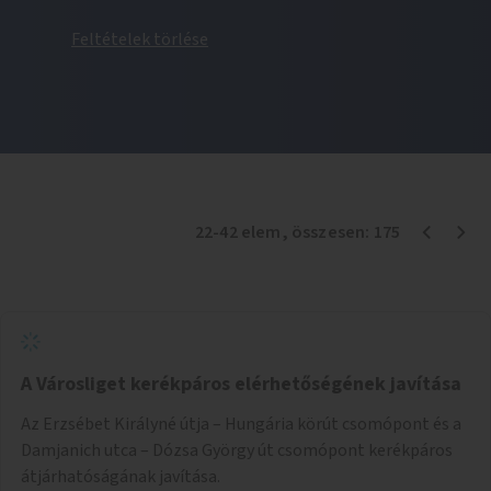
Feltételek törlése
22
-
42
elem
, összesen:
175
A Városliget kerékpáros elérhetőségének javítása
Az Erzsébet Királyné útja – Hungária körút csomópont és a
Damjanich utca – Dózsa György út csomópont kerékpáros
átjárhatóságának javítása.