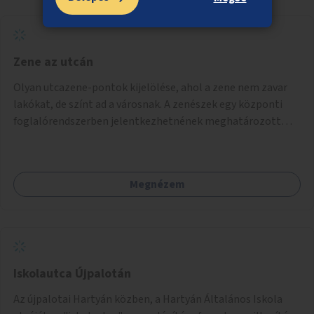
Zene az utcán
Olyan utcazene-pontok kijelölése, ahol a zene nem zavar
lakókat, de színt ad a városnak. A zenészek egy központi
foglalórendszerben jelentkezhetnének meghatározott
idősávokra.
Megnézem
Iskolautca Újpalotán
Az újpalotai Hartyán közben, a Hartyán Általános Iskola