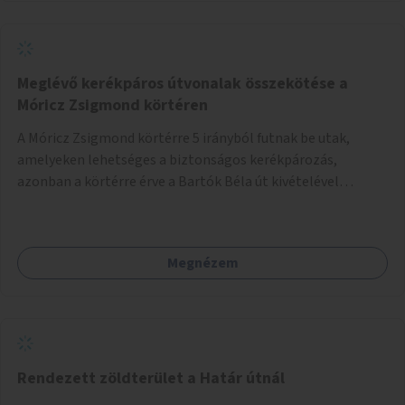
Meglévő kerékpáros útvonalak összekötése a
Móricz Zsigmond körtéren
A Móricz Zsigmond körtérre 5 irányból futnak be utak,
amelyeken lehetséges a biztonságos kerékpározás,
azonban a körtérre érve a Bartók Béla út kivételével
mindegyik kerékpáros útvonal megszakad. Alakítsuk ki a
kerékpáros útvonalak összekötését!
Megnézem
Rendezett zöldterület a Határ útnál