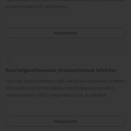
és a környékén a XI. kerületben.
Megnézem
Nosztalgiavillamosok járműparkjának bővítése
Egy jobb sorsra érdemes, régi, raktárban porosodó villamos
restaurálása és felhasználása nosztalgiavillamosként,
esetleg oldalt nyitott megoldással (pl. az ablakok
eltávolításával).
Megnézem