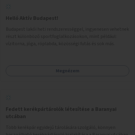
Helló Aktív Budapest!
Budapest lakói heti rendszerességgel, ingyenesen vehetnek
részt különböző sportfoglalkozásokon, mint például:
vízitorna, jóga, röplabda, közösségi futás és sok más.
Megnézem
Fedett kerékpártárolók létesítése a Baranyai
utcában
Több kerékpár egyidejű tárolására szolgáló, könnyen
használható kerékpártároló kialakítása a Baranyai utcában