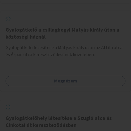
Gyalogátkelő a csillaghegyi Mátyás király úton a
közösségi háznál
Gyalogátkelő létesítése a Mátyás király úton az Attila utca
és Árpád utca kereszteződésének közelében.
Megnézem
Gyalogátkelőhely létesítése a Szugló utca és
Cinkotai út kereszteződésben