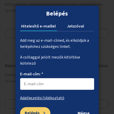
Két gyalogos-átkelőhely kialakítása, egy a Szugló utcán,
egy pedig a Cinkotai úton való átjutás biztosítására.
Belépés
Hitelesítő e-maillel
Jelszóval
Megnézem
Add meg az e-mail-címed, és elküldjük a
belépéshez szükséges linket.
A csillaggal jelölt mezők kitöltése
kötelező
Népszínház utca kerékpározhatóságának javítása
E-mail-cím: *
Kerékpársáv kialakítása a Népszínház utcában a
villamossínek mellett.
Adatkezelési tájékoztató
Megnézem
Belépés
Mégse