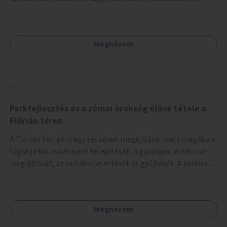
amelyekben kortárs designerek, művészek, tervezők
alkotásai, termékei jelenhetnének meg alkalmat adva a
bemutatkozásra, szélesebb körben való ismertségre.
Megnézem
Parkfejlesztés és a római örökség élővé tétele a
Flórián téren
A Flórián téri park egy részének megújítása, mely magában
foglalja fák, növényzet telepítését, a gyalogos úthálózat
megújítását, az esővíz elvezetését és gyűjtését. A parkba
vagy környezetébe információs táblák is kerülnek a római
örökség bemutatása céljából.
Megnézem