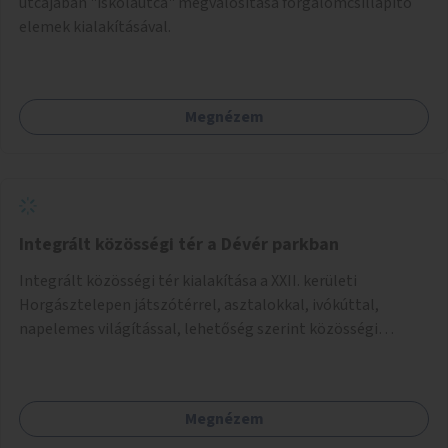
utcájában "iskolautca" megvalósítása forgalomcsillapító
elemek kialakításával.
Megnézem
Integrált közösségi tér a Dévér parkban
Integrált közösségi tér kialakítása a XXII. kerületi
Horgásztelepen játszótérrel, asztalokkal, ivókúttal,
napelemes világítással, lehetőség szerint közösségi
tűzrakóhellyel és könyvszekrénnyel.
Megnézem