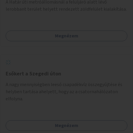
A Határ úti metróállomásnál a felüljáró alatt lévő
lerobbant terület helyett rendezett zöldfelület kialakítása.
Megnézem
Esőkert a Szegedi úton
A nagy mennyiségben leeső csapadékvíz összegyűjtése és
helyben tartása ahelyett, hogy az a csatornahálózaton
elfolyna.
Megnézem