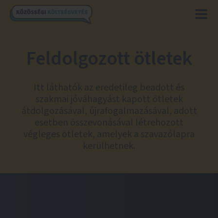
Feldolgozott ötletek
Itt láthatók az eredetileg beadott és
szakmai jóváhagyást kapott ötletek
átdolgozásával, újrafogalmazásával, adott
esetben összevonásával létrehozott
végleges ötletek, amelyek a szavazólapra
kerülhetnek.