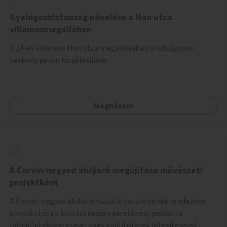
Gyalogosbiztonság növelése a Hun utca
villamosmegállóban
A 14-es villamos Hun utca megállójában a túlságosan
keskeny peron kiszélesítése.
Megnézem
A Corvin-negyed aluljáró megújítása művészeti
projektként
A Corvin-negyed aluljáró vizuális összképének rendezése,
újraalkotása a kortárs design keretében, például a
falfelületek festésével vagy kiállítóterek létesítésével,