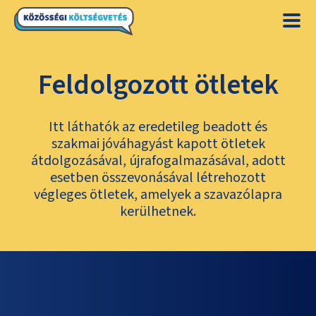
Feldolgozott ötletek
Itt láthatók az eredetileg beadott és
szakmai jóváhagyást kapott ötletek
átdolgozásával, újrafogalmazásával, adott
esetben összevonásával létrehozott
végleges ötletek, amelyek a szavazólapra
kerülhetnek.