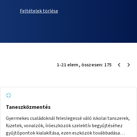
Feltételek törlése
1
-
21
elem
, összesen:
175
Taneszközmentés
Gyermekes családoknál feleslegessé váló iskolai tanszerek,
füzetek, vonalzók, íróeszközök szelektív begyűjtéséhez
gyűjtőpontok kialakítása, ezen eszközök továbbadása