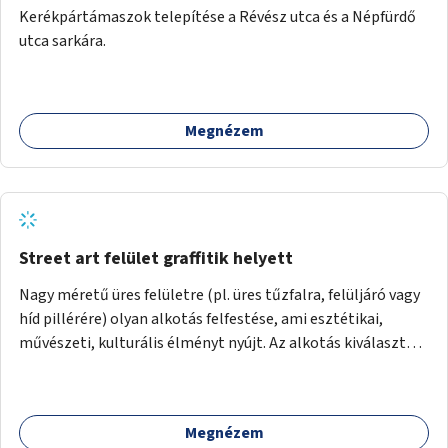
Kerékpártámaszok telepítése a Révész utca és a Népfürdő
utca sarkára.
Megnézem
Street art felület graffitik helyett
Nagy méretű üres felületre (pl. üres tűzfalra, felüljáró vagy
híd pillérére) olyan alkotás felfestése, ami esztétikai,
művészeti, kulturális élményt nyújt. Az alkotás kiválasztása
pályázat útján történik és a nyertes pályamű
kiválasztásában a szakmai szűrést követően a lakossági
vélemény is megjelenik.
Megnézem