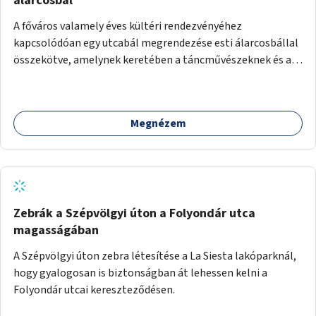
álarcosbál
A főváros valamely éves kültéri rendezvényéhez
kapcsolódóan egy utcabál megrendezése esti álarcosbállal
összekötve, amelynek keretében a táncművészeknek és a
táncterapeutáknak lehetőségük kínálkozik arra, hogy
megtáncoltassák a városlakókat és a városba érkezőket,
megismertessék őket a tánc jótékony hatásaival. Olyan
Megnézem
táncos aktivitások ingyenes kipróbálására nyílik lehetőség
a főváros valamely közterületén, mint a salsa, zumba , tai
chi, vagy egyéb népszerű és újszerű mozgásforma.
Zebrák a Szépvölgyi úton a Folyondár utca
magasságában
A Szépvölgyi úton zebra létesítése a La Siesta lakóparknál,
hogy gyalogosan is biztonságban át lehessen kelni a
Folyondár utcai kereszteződésen.