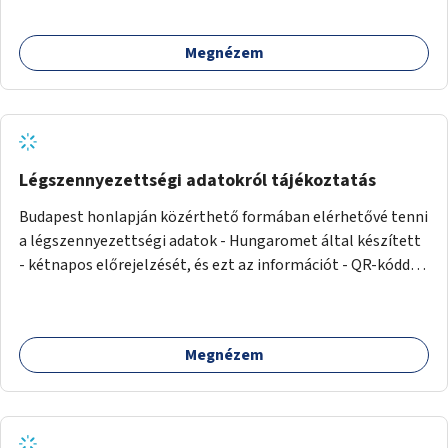
Megnézem
Légszennyezettségi adatokról tájékoztatás
Budapest honlapján közérthető formában elérhetővé tenni
a légszennyezettségi adatok - Hungaromet által készített
- kétnapos előrejelzését, és ezt az információt - QR-kóddal
vagy más módon - megosztani a város több pontján.
Megnézem