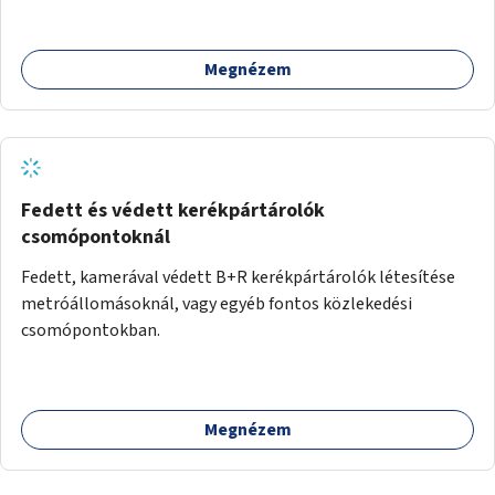
Megnézem
Fedett és védett kerékpártárolók
csomópontoknál
Fedett, kamerával védett B+R kerékpártárolók létesítése
metróállomásoknál, vagy egyéb fontos közlekedési
csomópontokban.
Megnézem