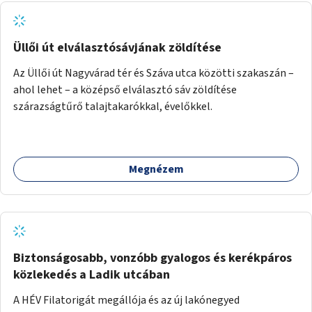
Üllői út elválasztósávjának zöldítése
Az Üllői út Nagyvárad tér és Száva utca közötti szakaszán –
ahol lehet – a középső elválasztó sáv zöldítése
szárazságtűrő talajtakarókkal, évelőkkel.
Megnézem
Biztonságosabb, vonzóbb gyalogos és kerékpáros
közlekedés a Ladik utcában
A HÉV Filatorigát megállója és az új lakónegyed