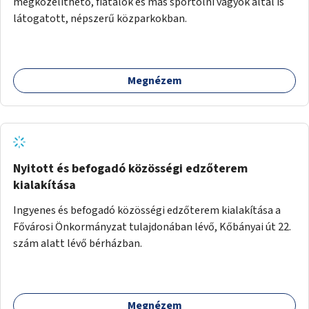
megközelíthető, fiatalok és más sportolni vágyók által is
látogatott, népszerű közparkokban.
Megnézem
Nyitott és befogadó közösségi edzőterem
kialakítása
Ingyenes és befogadó közösségi edzőterem kialakítása a
Fővárosi Önkormányzat tulajdonában lévő, Kőbányai út 22.
szám alatt lévő bérházban.
Megnézem