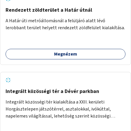
Rendezett zöldterület a Határ útnál
A Határ úti metróállomásnál a felüljáró alatt lévő
lerobbant terület helyett rendezett zöldfelület kialakítása.
Megnézem
Integrált közösségi tér a Dévér parkban
Integrált közösségi tér kialakítása a XXII. kerületi
Horgásztelepen játszótérrel, asztalokkal, ivókúttal,
napelemes világítással, lehetőség szerint közösségi
tűzrakóhellyel és könyvszekrénnyel.