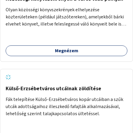
Olyan közösségi könyvszekrények elhelyezése
közterületeken (például játszótereken), amelyekből bárki
elvehet könyvet, illetve feleslegessé váló könyveit bele is
teheti.
Megnézem
Külső-Erzsébetváros utcáinak zöldítése
Fák telepítése Külső-Erzsébetváros kopár utcáiban a szűk
utcák adottságaihoz illeszkedő fafajták alkalmazásával,
lehetőség szerint talajkapcsolatos ültetéssel.