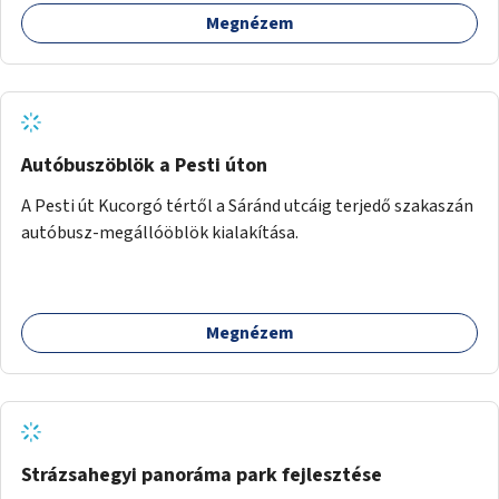
Megnézem
Autóbuszöblök a Pesti úton
A Pesti út Kucorgó tértől a Sáránd utcáig terjedő szakaszán
autóbusz-megállóöblök kialakítása.
Megnézem
Strázsahegyi panoráma park fejlesztése