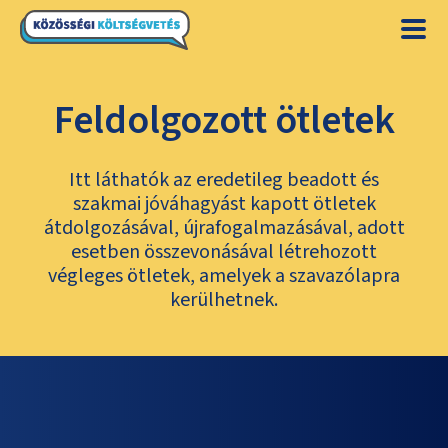
Feldolgozott ötletek
Itt láthatók az eredetileg beadott és
szakmai jóváhagyást kapott ötletek
átdolgozásával, újrafogalmazásával, adott
esetben összevonásával létrehozott
végleges ötletek, amelyek a szavazólapra
kerülhetnek.