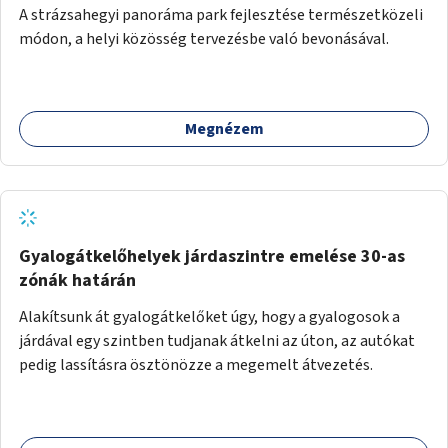
A strázsahegyi panoráma park fejlesztése természetközeli
módon, a helyi közösség tervezésbe való bevonásával.
Megnézem
Gyalogátkelőhelyek járdaszintre emelése 30-as
zónák határán
Alakítsunk át gyalogátkelőket úgy, hogy a gyalogosok a
járdával egy szintben tudjanak átkelni az úton, az autókat
pedig lassításra ösztönözze a megemelt átvezetés.