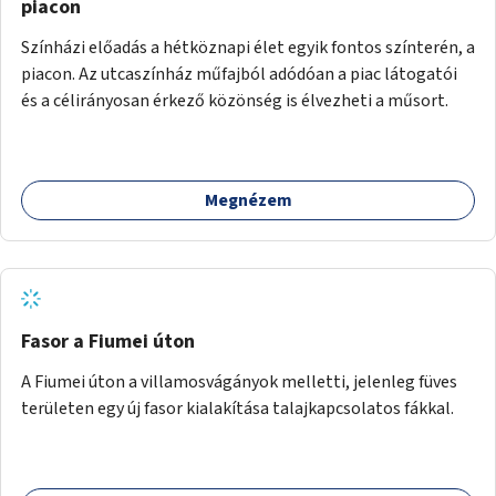
piacon
Színházi előadás a hétköznapi élet egyik fontos színterén, a
piacon. Az utcaszínház műfajból adódóan a piac látogatói
és a célirányosan érkező közönség is élvezheti a műsort.
Megnézem
Fasor a Fiumei úton
A Fiumei úton a villamosvágányok melletti, jelenleg füves
területen egy új fasor kialakítása talajkapcsolatos fákkal.