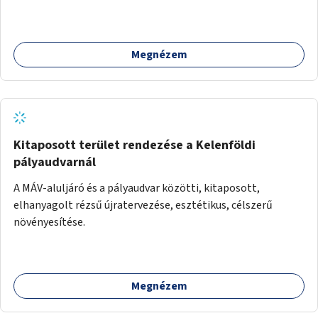
idősávokra.
Megnézem
Kitaposott terület rendezése a Kelenföldi
pályaudvarnál
A MÁV-aluljáró és a pályaudvar közötti, kitaposott,
elhanyagolt rézsű újratervezése, esztétikus, célszerű
növényesítése.
Megnézem