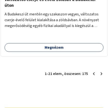
úton
A Budakeszi út mentén egy szakaszon vegyes, változatos
cserje-évelő felület kialakítása a zöldsávban. A növényzet
megerősödéséig egyéb fizikai akadállyal is kiegészül a
cserjetelepítés.
Megnézem
1
-
21
elem
, összesen:
175