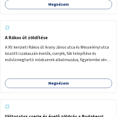
Megnézem
A Rákos út zöldítése
A XV. kerületi Rákos út Arany János utca és Wesselényi utca
közötti szakaszán évelők, cserjék, fák telepítése és
esővízmegtartó módszerek alkalmazása, figyelembe véve a
terület hosszútávú átalakítási terveit.
Megnézem
Változatos cserje és évelő zöldsáv a Budakeszi