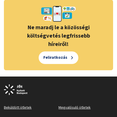
Ne maradj le a közösségi
költségvetés legfrissebb
híreiről!
Feliratkozás
Beküldött ötletek
Megvalósuló ötletek