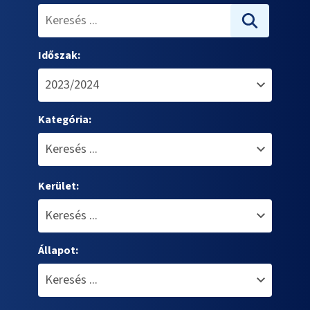
Időszak:
Kategória:
Kerület:
Állapot: