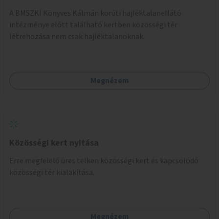
A BMSZKI Könyves Kálmán körúti hajléktalanellátó
intézménye előtt található kertben közösségi tér
létrehozása nem csak hajléktalanoknak.
Megnézem
Közösségi kert nyitása
Erre megfelelő üres telken közösségi kert és kapcsolódó
közösségi tér kialakítása.
Megnézem