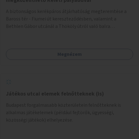
megközelíthető Keleti pályaudvar
A biztonságos kerékpáros átjárhatóság megteremtése a
Baross tér - Fiumei út kereszteződésben, valamint a
Bethlen Gábor utcánál a Thököly útról való balra
kanyarodás biztosítása a Festetics György utca irányába.
Megnézem
Játékos utcai elemek felnőtteknek (is)
Budapest forgalmasabb közterületein felnőtteknek is
alkalmas játékelemek (például fejtörők, ügyességi,
közösségi játékok) elhelyezése.