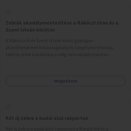
Zebrák akadálymentesítése a Rákóczi úton és a
Szent István körúton
A Rákóczi út és Szent István körút gyalogos-
átkelőhelyeinek felülvizsgálata és szegélykorrekciója,
taktilis jelek kialakítása a még nem akadálymentes
zebráknál.
Megnézem
Két új zebra a budai alsó rakparton
Két új zebra a budai alsó rakparton a Margit híd és a