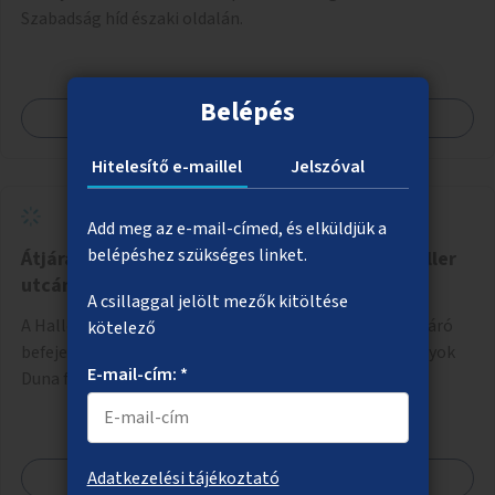
Szabadság híd északi oldalán.
Belépés
Megnézem
Hitelesítő e-maillel
Jelszóval
Add meg az e-mail-címed, és elküldjük a
belépéshez szükséges linket.
Átjárási lehetőség a Duna-parti sétányra a Haller
utcánál
A csillaggal jelölt mezők kitöltése
A Haller utca vonalában lévő soha el nem készült aluljáró
kötelező
befejezése, ezáltal az átjárás biztosítása a HÉV-vágányok
E-mail-cím: *
Duna felőli oldalára.
Megnézem
Adatkezelési tájékoztató