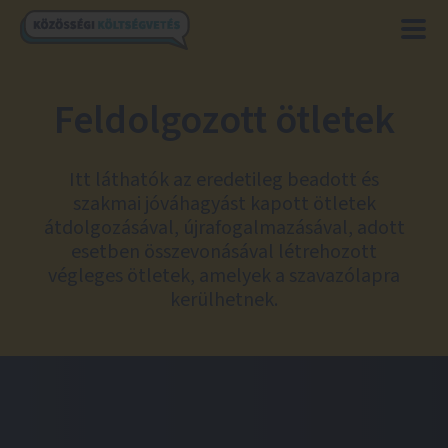
Feldolgozott ötletek
Itt láthatók az eredetileg beadott és
szakmai jóváhagyást kapott ötletek
átdolgozásával, újrafogalmazásával, adott
esetben összevonásával létrehozott
végleges ötletek, amelyek a szavazólapra
kerülhetnek.