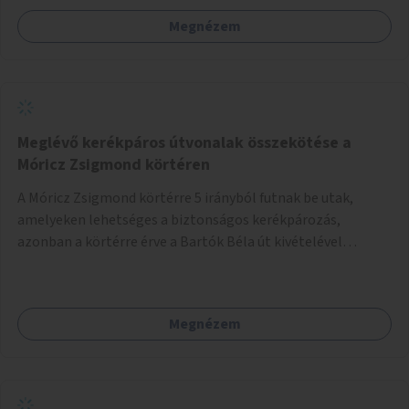
Megnézem
Meglévő kerékpáros útvonalak összekötése a
Móricz Zsigmond körtéren
A Móricz Zsigmond körtérre 5 irányból futnak be utak,
amelyeken lehetséges a biztonságos kerékpározás,
azonban a körtérre érve a Bartók Béla út kivételével
mindegyik kerékpáros útvonal megszakad. Alakítsuk ki a
kerékpáros útvonalak összekötését!
Megnézem