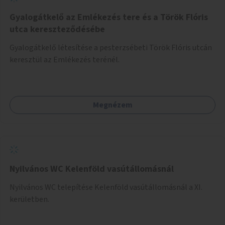
Gyalogátkelő az Emlékezés tere és a Török Flóris
utca kereszteződésébe
Gyalogátkelő létesítése a pesterzsébeti Török Flóris utcán
keresztül az Emlékezés terénél.
Megnézem
Nyilvános WC Kelenföld vasútállomásnál
Nyilvános WC telepítése Kelenföld vasútállomásnál a XI.
kerületben.