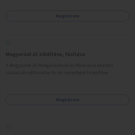
Megnézem
Mogyoródi út zöldítése, fásítása
A Mogyoródi út Hungária körút és Róna utca közötti
szakaszán változatos fa- és cserjefajok telepítése.
Megnézem