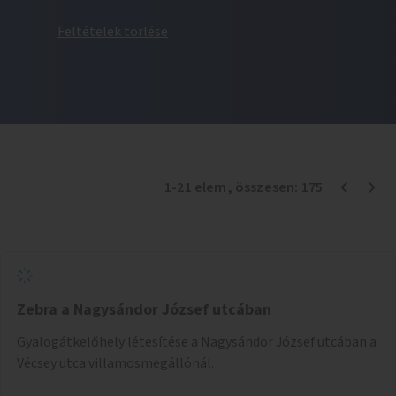
Feltételek törlése
1
-
21
elem
, összesen:
175
Zebra a Nagysándor József utcában
Gyalogátkelőhely létesítése a Nagysándor József utcában a
Vécsey utca villamosmegállónál.