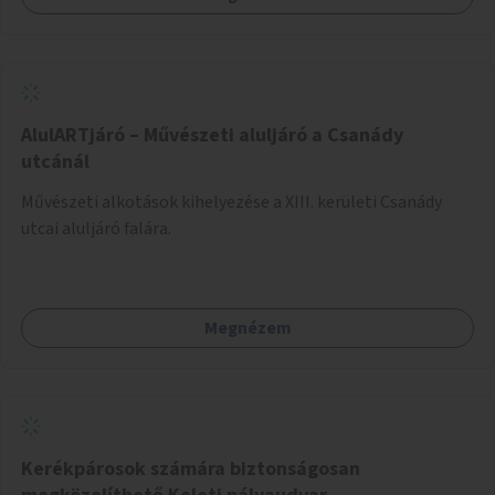
AlulARTjáró – Művészeti aluljáró a Csanády
utcánál
Művészeti alkotások kihelyezése a XIII. kerületi Csanády
utcai aluljáró falára.
Megnézem
Kerékpárosok számára biztonságosan