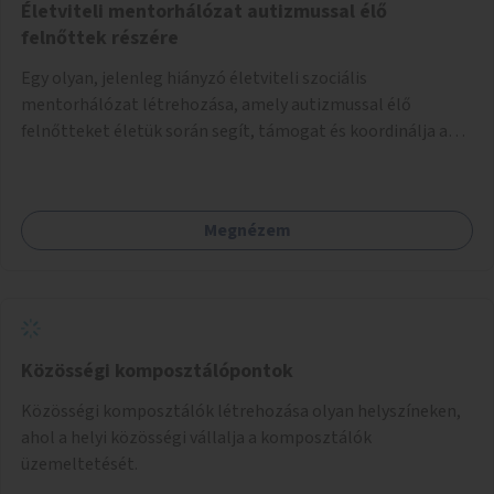
Életviteli mentorhálózat autizmussal élő
felnőttek részére
Egy olyan, jelenleg hiányzó életviteli szociális
mentorhálózat létrehozása, amely autizmussal élő
felnőtteket életük során segít, támogat és koordinálja a
szociális ellátási gyűrűjüket.
Megnézem
Közösségi komposztálópontok
Közösségi komposztálók létrehozása olyan helyszíneken,
ahol a helyi közösségi vállalja a komposztálók
üzemeltetését.