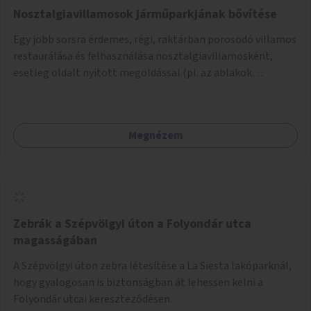
Nosztalgiavillamosok járműparkjának bővítése
Egy jobb sorsra érdemes, régi, raktárban porosodó villamos
restaurálása és felhasználása nosztalgiavillamosként,
esetleg oldalt nyitott megoldással (pl. az ablakok
eltávolításával).
Megnézem
Zebrák a Szépvölgyi úton a Folyondár utca
magasságában
A Szépvölgyi úton zebra létesítése a La Siesta lakóparknál,
hogy gyalogosan is biztonságban át lehessen kelni a
Folyondár utcai kereszteződésen.