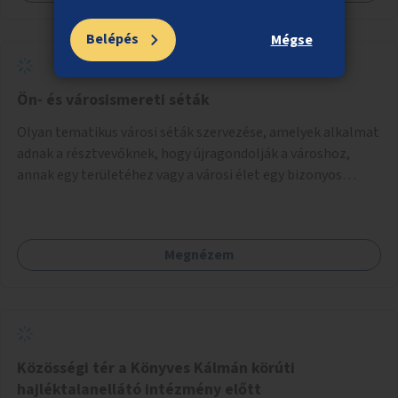
Belépés
Mégse
Ön- és városismereti séták
Olyan tematikus városi séták szervezése, amelyek alkalmat
adnak a résztvevőknek, hogy újragondolják a városhoz,
annak egy területéhez vagy a városi élet egy bizonyos
vonatkozásához fűződő viszonyukat.
Megnézem
Közösségi tér a Könyves Kálmán körúti
hajléktalanellátó intézmény előtt