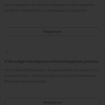
Fasor telepítése az ültetésre alkalmas burkolt felületek
helyén és sövényültetés a sávelválasztó szigeteken.
Megnézem
A Városliget kerékpáros elérhetőségének javítása
Az Erzsébet Királyné útja – Hungária körút csomópont és a
Damjanich utca – Dózsa György út csomópont kerékpáros
átjárhatóságának javítása.
Megnézem