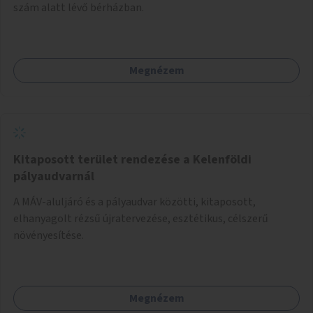
szám alatt lévő bérházban.
Megnézem
Kitaposott terület rendezése a Kelenföldi
pályaudvarnál
A MÁV-aluljáró és a pályaudvar közötti, kitaposott,
elhanyagolt rézsű újratervezése, esztétikus, célszerű
növényesítése.
Megnézem