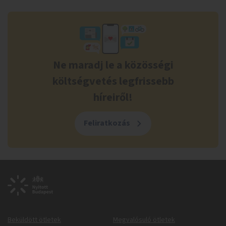
Ne maradj le a közösségi
költségvetés legfrissebb
híreiről!
Feliratkozás
Beküldött ötletek
Megvalósuló ötletek