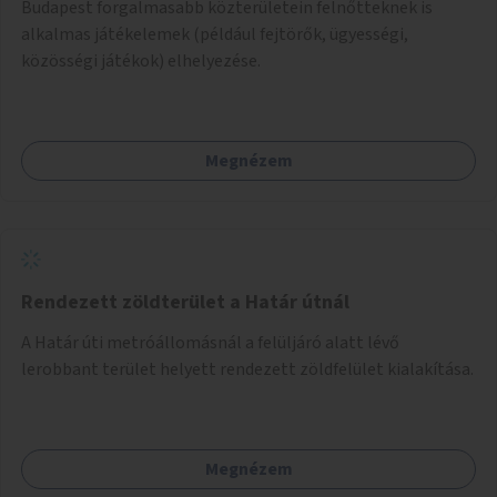
Budapest forgalmasabb közterületein felnőtteknek is
alkalmas játékelemek (például fejtörők, ügyességi,
közösségi játékok) elhelyezése.
Megnézem
Rendezett zöldterület a Határ útnál
A Határ úti metróállomásnál a felüljáró alatt lévő
lerobbant terület helyett rendezett zöldfelület kialakítása.
Megnézem