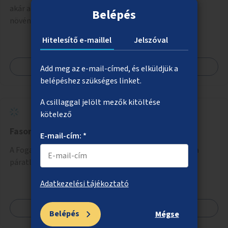
akár az utasváróra, akár önálló rácsozatra futtatott
Belépés
növényekkel vagy egyéb módon történő árnyékolás.
Hitelesítő e-maillel
Jelszóval
Megnézem
Add meg az e-mail-címed, és elküldjük a
belépéshez szükséges linket.
A csillaggal jelölt mezők kitöltése
kötelező
Fasorpótlás a Fogarasi úton
E-mail-cím: *
A Fogarasi úton a Róna utca és Padlizsán utca között a
páratlan oldalon fák ültetése (a parkolóhelyek közé).
Adatkezelési tájékoztató
Megnézem
Belépés
Mégse