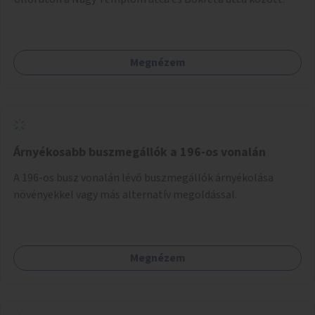
Megnézem
Árnyékosabb buszmegállók a 196-os vonalán
A 196-os busz vonalán lévő buszmegállók árnyékolása
növényekkel vagy más alternatív megoldással.
Megnézem