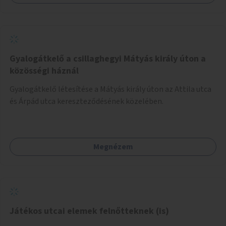
Gyalogátkelő a csillaghegyi Mátyás király úton a
közösségi háznál
Gyalogátkelő létesítése a Mátyás király úton az Attila utca
és Árpád utca kereszteződésének közelében.
Megnézem
Játékos utcai elemek felnőtteknek (is)