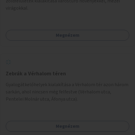
zöldfelületek kialakítása várostűrő növényekkel, mezei
virágokkal.
Megnézem
Zebrák a Vérhalom téren
Gyalogátkelőhelyek kialakítása a Vérhalom tér azon három
sarkán, ahol nincsen még felfestve (Vérhalom utca,
Pentelei Molnár utca, Áfonya utca).
Megnézem