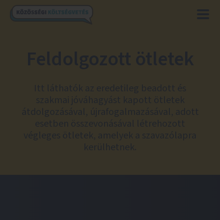
Feldolgozott ötletek
Itt láthatók az eredetileg beadott és
szakmai jóváhagyást kapott ötletek
átdolgozásával, újrafogalmazásával, adott
esetben összevonásával létrehozott
végleges ötletek, amelyek a szavazólapra
kerülhetnek.