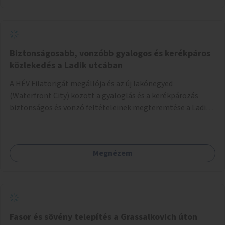
Biztonságosabb, vonzóbb gyalogos és kerékpáros
közlekedés a Ladik utcában
A HÉV Filatorigát megállója és az új lakónegyed
(Waterfront City) között a gyaloglás és a kerékpározás
biztonságos és vonzó feltételeinek megteremtése a Ladik
utcában.
Megnézem
Fasor és sövény telepítés a Grassalkovich úton