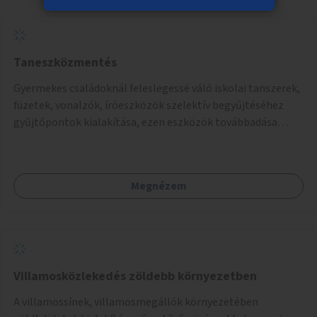
Taneszközmentés
Gyermekes családoknál feleslegessé váló iskolai tanszerek,
füzetek, vonalzók, íróeszközök szelektív begyűjtéséhez
gyűjtőpontok kialakítása, ezen eszközök továbbadása
rászoruló családoknak.
Megnézem
Villamosközlekedés zöldebb környezetben
A villamossínek, villamosmegállók környezetében