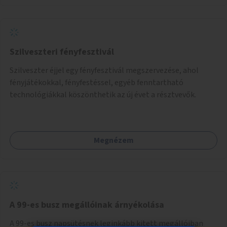
Szilveszteri fényfesztivál
Szilveszter éjjel egy fényfesztivál megszervezése, ahol
fényjátékokkal, fényfestéssel, egyéb fenntartható
technológiákkal köszönthetik az új évet a résztvevők.
Megnézem
A 99-es busz megállóinak árnyékolása
A 99-es busz napsütésnek leginkább kitett megállóiban