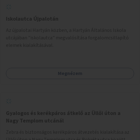
Iskolautca Újpalotán
Az újpalotai Hartyán közben, a Hartyán Általános Iskola
utcájában "iskolautca" megvalósítása forgalomcsillapító
elemek kialakításával.
Megnézem
Gyalogos és kerékpáros átkelő az Üllői úton a
Nagy Templom utcánál
Zebra és biztonságos kerékpáros átvezetés kialakítása az
Üllői úton a Nagy Templom utca és Bokréta utca között.