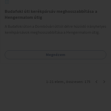
Budafoki úti kerékpársáv meghosszabbítása a
Hengermalom útig
A Budafoki úton a Dombóvári úttól délre húzódó irányhelyes
kerékpársávok meghosszabbítása a Hengermalom útig.
Megnézem
1
-
21
elem
, összesen:
175