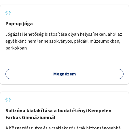
Pop-up jóga
Jógázási lehetőség biztosítása olyan helyszíneken, ahol az
egyébként nem lenne szokványos, például múzeumokban,
parkokban.
Megnézem
Sulizóna kialakítása a budatétényi Kempelen
Farkas Gimnáziumnál
A Közgazdász utca és a csatlakozó utcák biztonságosabbá