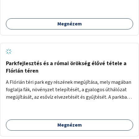
elemekből tudnak építeni, melyek akár újrahasznosított
eszközök is lehetnek. A játékok a Fővárosi Önkormányzat
intézményeiben és programjain kialakítható pop-up
Megnézem
játszóterek eszközeiként is hasznosíthatók.
Parkfejlesztés és a római örökség élővé tétele a
Flórián téren
A Flórián téri park egy részének megújítása, mely magában
foglalja fák, növényzet telepítését, a gyalogos úthálózat
megújítását, az esővíz elvezetését és gyűjtését. A parkba
vagy környezetébe információs táblák is kerülnek a római
örökség bemutatása céljából.
Megnézem