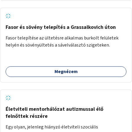
Fasor és sövény telepítés a Grassalkovich úton
Fasor telepítése az ültetésre alkalmas burkolt felületek
helyén és sövényültetés a sávelválasztó szigeteken.
Megnézem
Életviteli mentorhálózat autizmussal élő
felnőttek részére
Egy olyan, jelenleg hiányzó életviteli szociális