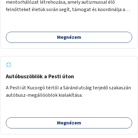
mentorhálózat létrehozása, amely autizmussal élő
felnőtteket életük során segít, támogat és koordinálja a
szociális ellátási gyűrűjüket.
Megnézem
Autóbuszöblök a Pesti úton
A Pesti út Kucorgó tértől a Sáránd utcáig terjedő szakaszán
autóbusz-megállóöblök kialakítása.
Megnézem