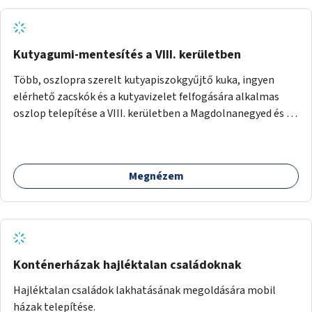
Kutyagumi-mentesítés a VIII. kerületben
Több, oszlopra szerelt kutyapiszokgyűjtő kuka, ingyen
elérhető zacskók és a kutyavizelet felfogására alkalmas
oszlop telepítése a VIII. kerületben a Magdolnanegyed és a
Palotanegyed néhány pontján, pilot jelleggel.
Megnézem
Konténerházak hajléktalan családoknak
Hajléktalan családok lakhatásának megoldására mobil
házak telepítése.