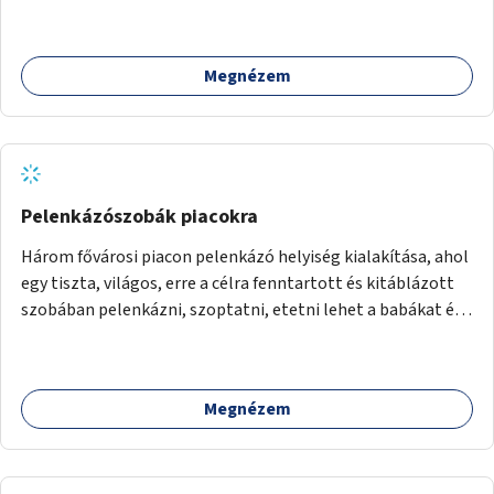
Megnézem
Pelenkázószobák piacokra
Három fővárosi piacon pelenkázó helyiség kialakítása, ahol
egy tiszta, világos, erre a célra fenntartott és kitáblázott
szobában pelenkázni, szoptatni, etetni lehet a babákat és
vízvételi, mosakodási lehetőség is biztosított.
Megnézem