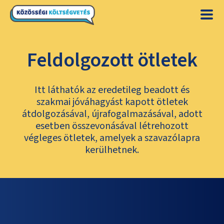
Feldolgozott ötletek
Itt láthatók az eredetileg beadott és
szakmai jóváhagyást kapott ötletek
átdolgozásával, újrafogalmazásával, adott
esetben összevonásával létrehozott
végleges ötletek, amelyek a szavazólapra
kerülhetnek.