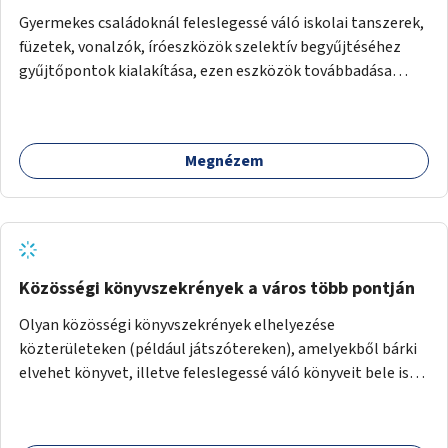
Gyermekes családoknál feleslegessé váló iskolai tanszerek,
füzetek, vonalzók, íróeszközök szelektív begyűjtéséhez
gyűjtőpontok kialakítása, ezen eszközök továbbadása
rászoruló családoknak.
Megnézem
Közösségi könyvszekrények a város több pontján
Olyan közösségi könyvszekrények elhelyezése
közterületeken (például játszótereken), amelyekből bárki
elvehet könyvet, illetve feleslegessé váló könyveit bele is
teheti.