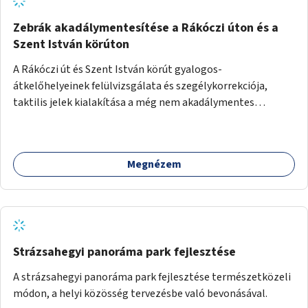
Zebrák akadálymentesítése a Rákóczi úton és a
Szent István körúton
A Rákóczi út és Szent István körút gyalogos-
átkelőhelyeinek felülvizsgálata és szegélykorrekciója,
taktilis jelek kialakítása a még nem akadálymentes
zebráknál.
Megnézem
Strázsahegyi panoráma park fejlesztése
A strázsahegyi panoráma park fejlesztése természetközeli
módon, a helyi közösség tervezésbe való bevonásával.