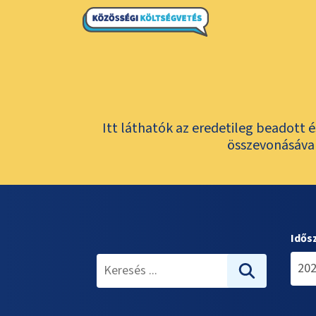
Itt láthatók az eredetileg beadott 
összevonásával
Idős