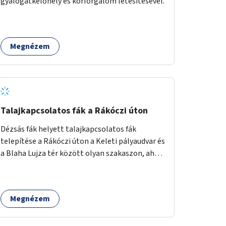
gyalogátkelőhely és körforgalom létesítésével.
Megnézem
Talajkapcsolatos fák a Rákóczi úton
Dézsás fák helyett talajkapcsolatos fák
telepítése a Rákóczi úton a Keleti pályaudvar és
a Blaha Lujza tér között olyan szakaszon, ahol
a közműhelyzet ezt lehetővé teszi.
Megnézem