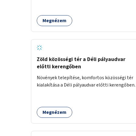
érkező közönség is élvezheti a műsort.
Megnézem
Zöld közösségi tér a Déli pályaudvar
előtti kerengőben
Növények telepítése, komfortos közösségi tér
kialakítása a Déli pályaudvar előtti kerengőben.
Megnézem