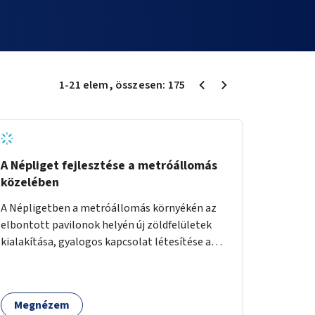
1
-
21
elem
, összesen:
175
A Népliget fejlesztése a metróállomás
közelében
A Népligetben a metróállomás környékén az
elbontott pavilonok helyén új zöldfelületek
kialakítása, gyalogos kapcsolat létesítése a
Víztorony irányába, kerékpártárolók
kihelyezése.
Megnézem