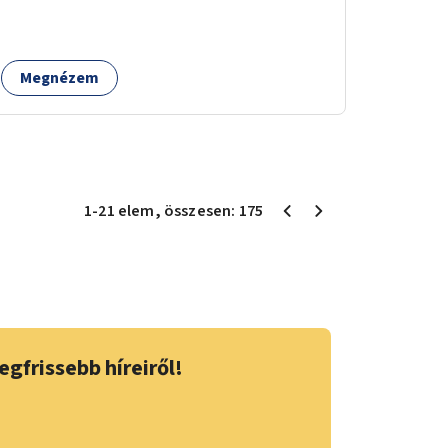
Megnézem
1
-
21
elem
, összesen:
175
egfrissebb híreiről!