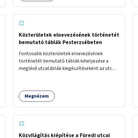
Közterületek elnevezésének történetét
bemutató táblák Pesterzsébeten
Fontosabb közterületek elnevezésének
történetét bemutató táblák kihelyezése a
meglévő utcatáblák kiegészítéseként az utca
egy-két pontján.
Megnézem
Közvilágítás kiépítése a Füredi utcai