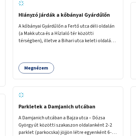
Hiányzó járdák a kőbányai Gyárdűlőn
A kőbányai Gyárdűlőn a Fertő utca déli oldalán
(a Makk utca és a Hízlaló tér közötti
térségben), illetve a Bihari utca keleti oldalán
(a Jegenye utca és a Mázsa utca magasságában)
hiányzó járdaszakaszok megépítése.
Megnézem
Parkletek a Damjanich utcában
A Damjanich utcában a Bajza utca – Dózsa
György út közötti szakaszon oldalanként 2-2
parklet (parkocska) jöjjön létre egyenként 6-7