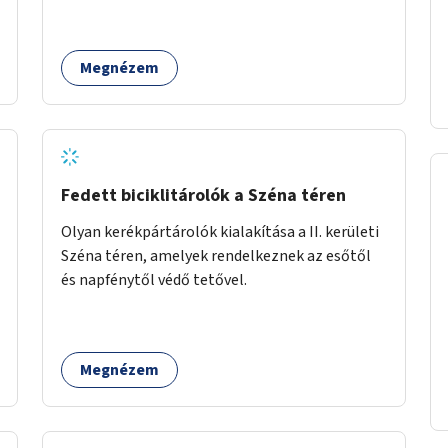
vagy kiállítóterek létesítésével, amelyekben
kortárs designerek, művészek, tervezők
alkotásai, termékei jelenhetnének meg
Megnézem
alkalmat adva a bemutatkozásra, szélesebb
körben való ismertségre.
Fedett biciklitárolók a Széna téren
Olyan kerékpártárolók kialakítása a II. kerületi
Széna téren, amelyek rendelkeznek az esőtől
és napfénytől védő tetővel.
Megnézem