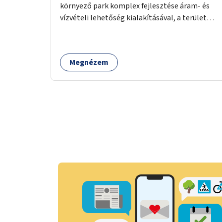
környező park komplex fejlesztése áram- és
vízvételi lehetőség kialakításával, a terület
kivilágításával, padok és asztalok, illetve
pingpong asztalok és kültéri fitneszeszközök
telepítésével.
Megnézem