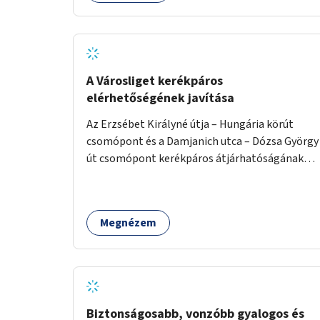
A Városliget kerékpáros
elérhetőségének javítása
Az Erzsébet Királyné útja – Hungária körút
csomópont és a Damjanich utca – Dózsa György
út csomópont kerékpáros átjárhatóságának
javítása.
Megnézem
Biztonságosabb, vonzóbb gyalogos és