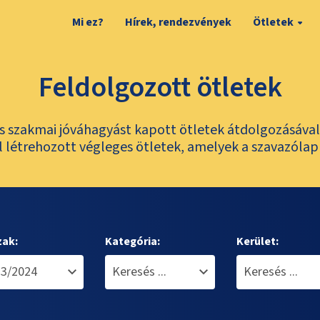
Mi ez?
Hírek, rendezvények
Ötletek
Feldolgozott ötletek
és szakmai jóváhagyást kapott ötletek átdolgozásáva
 létrehozott végleges ötletek, amelyek a szavazólap
zak:
Kategória:
Kerület: