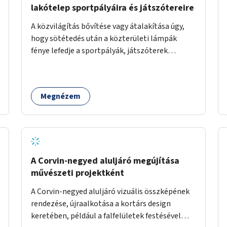
lakótelep sportpályáira és játszótereire
A közvilágítás bővítése vagy átalakítása úgy,
hogy sötétedés után a közterületi lámpák
fénye lefedje a sportpályák, játszóterek
területét is a lakótelepen.
Megnézem
A Corvin-negyed aluljáró megújítása
művészeti projektként
A Corvin-negyed aluljáró vizuális összképének
rendezése, újraalkotása a kortárs design
keretében, például a falfelületek festésével