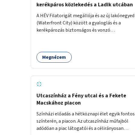
kerékpáros közlekedés a Ladik utcában
A HÉV Filatorigát megállója és az új lakónegyed
(Waterfront City) között a gyaloglás és a
kerékpározás biztonságos és vonzó
feltételeinek megteremtése a Ladik utcában.
Megnézem
Utcaszínház a Fény utcai és a Fekete
Macskához piacon
Színházi előadás a hétköznapi élet egyik fontos
színterén, a piacon. Az utcaszínház műfajból
adódóan a piac látogatói és a célirányosan