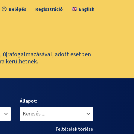
Belépés
Regisztráció
English
l, újrafogalmazásával, adott esetben
ra kerülhetnek.
Állapot:
Feltételek törlése