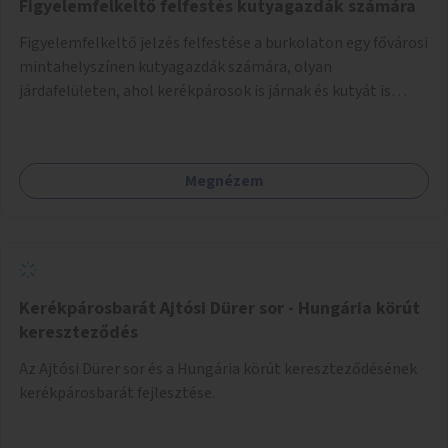
Figyelemfelkeltő felfestés kutyagazdák számára
Figyelemfelkeltő jelzés felfestése a burkolaton egy fővárosi
mintahelyszínen kutyagazdák számára, olyan
járdafelületen, ahol kerékpárosok is járnak és kutyát is
sétáltatnak. A kutyák jellemzően a járdára felfestett
kerékpársáv és az úttest közötti zöldfelületen
tartózkodnak, míg a gazdáik a járda gyalogosok számára
Megnézem
kijelölt részén, így a póráz gyakran keresztbe megy a
kerékpárúton. Erre a balesetveszélyes helyzetre kínál
megoldást az ötlet.
Kerékpárosbarát Ajtósi Dürer sor - Hungária körút
kereszteződés
Az Ajtósi Dürer sor és a Hungária körút kereszteződésének
kerékpárosbarát fejlesztése.