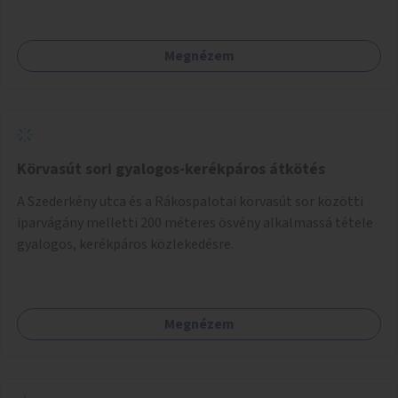
Megnézem
Körvasút sori gyalogos-kerékpáros átkötés
A Szederkény utca és a Rákospalotai körvasút sor közötti
iparvágány melletti 200 méteres ösvény alkalmassá tétele
gyalogos, kerékpáros közlekedésre.
Megnézem