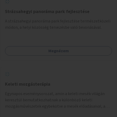
Strázsahegyi panoráma park fejlesztése
A strázsahegyi panoráma park fejlesztése természetközeli
módon, a helyi közösség tervezésbe való bevonásával.
Megnézem
Keleti mozgásterápia
Egynapos eseménysorozat, amin a keleti mesék világán
keresztül bemutatkozhatnak a különböző keleti
mozgásművészetek egybekötve a mesék előadásaival, amik
bemutatják az adott mozgásforma történetét, és