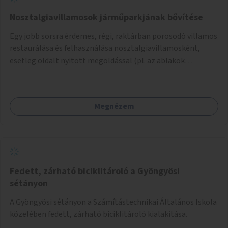
Nosztalgiavillamosok járműparkjának bővítése
Egy jobb sorsra érdemes, régi, raktárban porosodó villamos
restaurálása és felhasználása nosztalgiavillamosként,
esetleg oldalt nyitott megoldással (pl. az ablakok
eltávolításával).
Megnézem
Fedett, zárható biciklitároló a Gyöngyösi
sétányon
A Gyöngyösi sétányon a Számítástechnikai Általános Iskola
közelében fedett, zárható biciklitároló kialakítása.