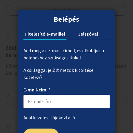
Megnézem
Belépés
Hitelesítő e-maillel
Jelszóval
Zöld közösségi tér a Déli pályaudvar előtti
Add meg az e-mail-címed, és elküldjük a
kerengőben
belépéshez szükséges linket.
Növények telepítése, komfortos közösségi tér kialakítása a
A csillaggal jelölt mezők kitöltése
Déli pályaudvar előtti kerengőben.
kötelező
E-mail-cím: *
Megnézem
Adatkezelési tájékoztató