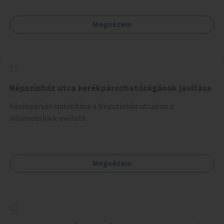
lehetőséget adnak a különböző mozgásnemek
kipróbálására.
Megnézem
Népszínház utca kerékpározhatóságának javítása
Kerékpársáv kialakítása a Népszínház utcában a
villamossínek mellett.
Megnézem