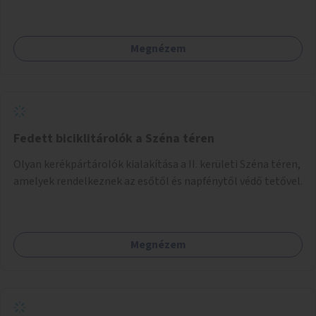
Megnézem
Fedett biciklitárolók a Széna téren
Olyan kerékpártárolók kialakítása a II. kerületi Széna téren,
amelyek rendelkeznek az esőtől és napfénytől védő tetővel.
Megnézem