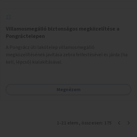
Villamosmegálló biztonságos megközelítése a
Pongráctelepen
A Pongrácz úti lakótelep villamosmegálló
megközelítésének javítása zebra felfestésével és járda (ha
kell, lépcső) kialakításával.
Megnézem
1
-
21
elem
, összesen:
175