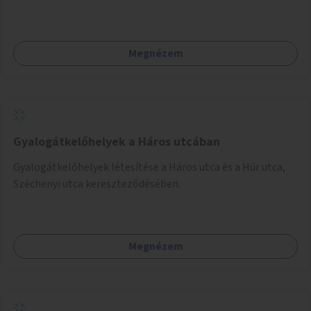
idősávokra.
Megnézem
Gyalogátkelőhelyek a Háros utcában
Gyalogátkelőhelyek létesítése a Háros utca és a Húr utca,
Széchenyi utca kereszteződésében.
Megnézem