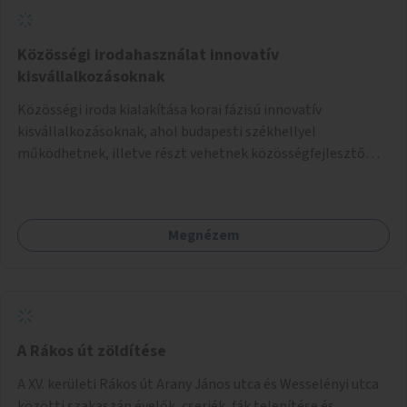
Közösségi irodahasználat innovatív
kisvállalkozásoknak
Közösségi iroda kialakítása korai fázisú innovatív
kisvállalkozásoknak, ahol budapesti székhellyel
működhetnek, illetve részt vehetnek közösségfejlesztő
eseményeken és segítséget kaphatnak különféle jogi és
szakmai kérdésekben.
Megnézem
A Rákos út zöldítése
A XV. kerületi Rákos út Arany János utca és Wesselényi utca
közötti szakaszán évelők, cserjék, fák telepítése és