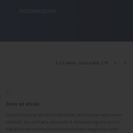
Feltételek törlése
1
-
21
elem
, összesen:
175
Zene az utcán
Olyan utcazene-pontok kijelölése, ahol a zene nem zavar
lakókat, de színt ad a városnak. A zenészek egy központi
foglalórendszerben jelentkezhetnének meghatározott