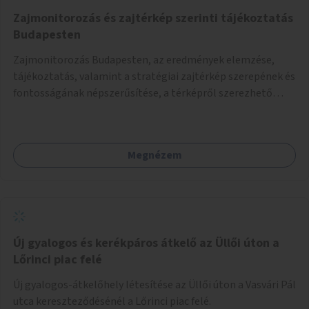
Zajmonitorozás és zajtérkép szerinti tájékoztatás
Budapesten
Zajmonitorozás Budapesten, az eredmények elemzése,
tájékoztatás, valamint a stratégiai zajtérkép szerepének és
fontosságának népszerűsítése, a térképről szerezhető
információk megosztása.
Megnézem
Új gyalogos és kerékpáros átkelő az Üllői úton a
Lőrinci piac felé
Új gyalogos-átkelőhely létesítése az Üllői úton a Vasvári Pál
utca kereszteződésénél a Lőrinci piac felé.