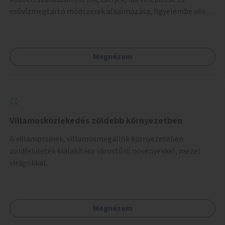
esővízmegtartó módszerek alkalmazása, figyelembe véve a
terület hosszútávú átalakítási terveit.
Megnézem
Villamosközlekedés zöldebb környezetben
A villamossínek, villamosmegállók környezetében
zöldfelületek kialakítása várostűrő növényekkel, mezei
virágokkal.
Megnézem