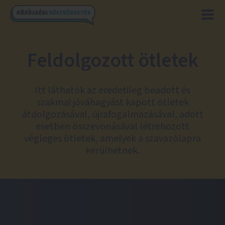
Feldolgozott ötletek
Itt láthatók az eredetileg beadott és
szakmai jóváhagyást kapott ötletek
átdolgozásával, újrafogalmazásával, adott
esetben összevonásával létrehozott
végleges ötletek, amelyek a szavazólapra
kerülhetnek.