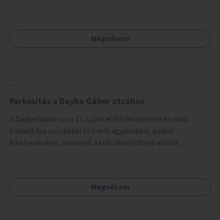
Megnézem
Parkosítás a Dayka Gábor utcában
A Dayka Gábor utca 13. szám előtti közterületen park
kialakítása cserjékkel és évelő ágyásokkal, padok
kihelyezésével, valamint az utcában lefolyó esővíz
hasznosításával.
Megnézem