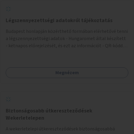
Légszennyezettségi adatokról tájékoztatás
Budapest honlapján közérthető formában elérhetővé tenni
a légszennyezettségi adatok - Hungaromet által készített
- kétnapos előrejelzését, és ezt az információt - QR-kóddal
vagy más módon - megosztani a város több pontján.
Megnézem
Biztonságosabb útkereszteződések
Wekerletelepen
A wekerletelepi útkereszteződések biztonságosabbá