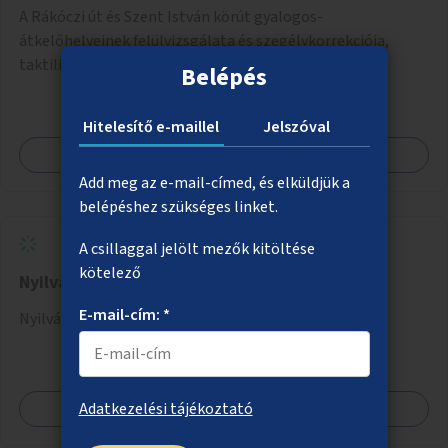
A Rákóczi út és Szent István körút gyalogos-
átkelőhelyeinek felülvizsgálata és szegélykorrekciója,
taktilis jelek kialakítása a még nem akadálymentes
Belépés
zebráknál.
Hitelesítő e-maillel
Jelszóval
Megnézem
Add meg az e-mail-címed, és elküldjük a
belépéshez szükséges linket.
A csillaggal jelölt mezők kitöltése
kötelező
Nyilvános WC a Margitszigetre
E-mail-cím: *
Nyilvános WC telepítése a Margitszigetre.
Megnézem
Adatkezelési tájékoztató