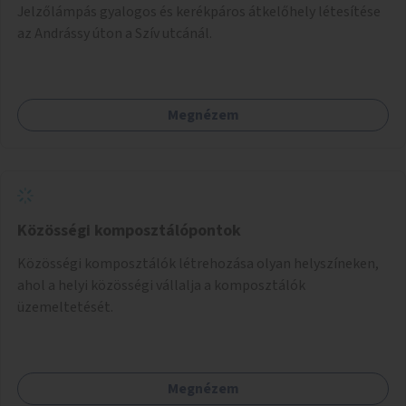
Jelzőlámpás gyalogos és kerékpáros átkelőhely létesítése
az Andrássy úton a Szív utcánál.
Megnézem
Közösségi komposztálópontok
Közösségi komposztálók létrehozása olyan helyszíneken,
ahol a helyi közösségi vállalja a komposztálók
üzemeltetését.
Megnézem