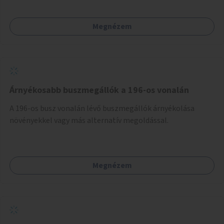
Megnézem
Árnyékosabb buszmegállók a 196-os vonalán
A 196-os busz vonalán lévő buszmegállók árnyékolása
növényekkel vagy más alternatív megoldással.
Megnézem