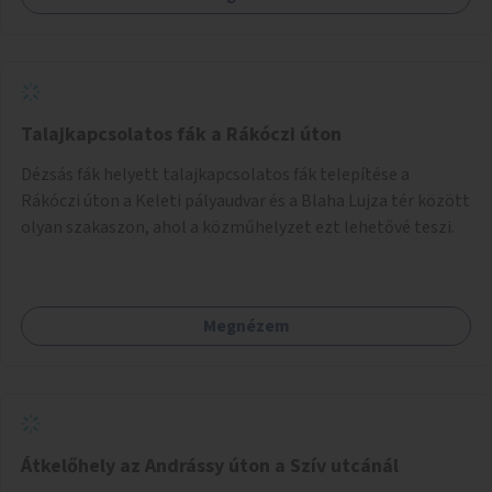
Talajkapcsolatos fák a Rákóczi úton
Dézsás fák helyett talajkapcsolatos fák telepítése a
Rákóczi úton a Keleti pályaudvar és a Blaha Lujza tér között
olyan szakaszon, ahol a közműhelyzet ezt lehetővé teszi.
Megnézem
Átkelőhely az Andrássy úton a Szív utcánál