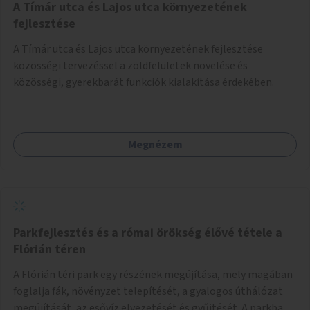
A Tímár utca és Lajos utca környezetének
fejlesztése
A Tímár utca és Lajos utca környezetének fejlesztése
közösségi tervezéssel a zöldfelületek növelése és
közösségi, gyerekbarát funkciók kialakítása érdekében.
Megnézem
Parkfejlesztés és a római örökség élővé tétele a
Flórián téren
A Flórián téri park egy részének megújítása, mely magában
foglalja fák, növényzet telepítését, a gyalogos úthálózat
megújítását, az esővíz elvezetését és gyűjtését. A parkba