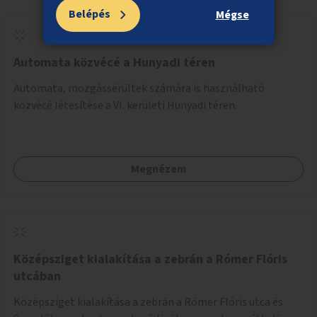
Belépés
Mégse
Automata közvécé a Hunyadi téren
Automata, mozgássérültek számára is használható
közvécé létesítése a VI. kerületi Hunyadi téren.
Megnézem
Középsziget kialakítása a zebrán a Rómer Flóris
utcában
Középsziget kialakítása a zebrán a Rómer Flóris utca és