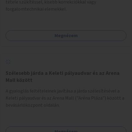
tétele szűkítéssel, kisebb korrekciókkal vagy
forgalomtechnikai elemekkel.
Megnézem
Szélesebb járda a Keleti pályaudvar és az Arena
Mall között
A gyaloglás feltételeinek javítása a járda szélesítésével a
Keleti pályaudvar és az Arena Mall ("Aréna Pláza") között a
bevásárlóközpont oldalán.
Megnézem