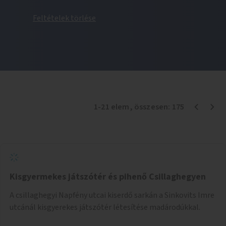
Feltételek törlése
1
-
21
elem
, összesen:
175
Kisgyermekes játszótér és pihenő Csillaghegyen
A csillaghegyi Napfény utcai kiserdő sarkán a Sinkovits Imre
utcánál kisgyerekes játszótér létesítése madárodúkkal.