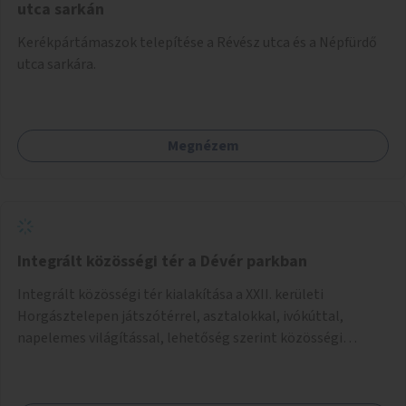
utca sarkán
Kerékpártámaszok telepítése a Révész utca és a Népfürdő
utca sarkára.
Megnézem
Integrált közösségi tér a Dévér parkban
Integrált közösségi tér kialakítása a XXII. kerületi
Horgásztelepen játszótérrel, asztalokkal, ivókúttal,
napelemes világítással, lehetőség szerint közösségi
tűzrakóhellyel és könyvszekrénnyel.