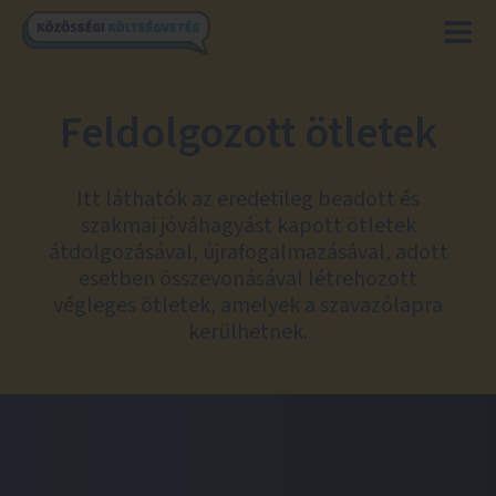
Feldolgozott ötletek
Itt láthatók az eredetileg beadott és
szakmai jóváhagyást kapott ötletek
átdolgozásával, újrafogalmazásával, adott
esetben összevonásával létrehozott
végleges ötletek, amelyek a szavazólapra
kerülhetnek.