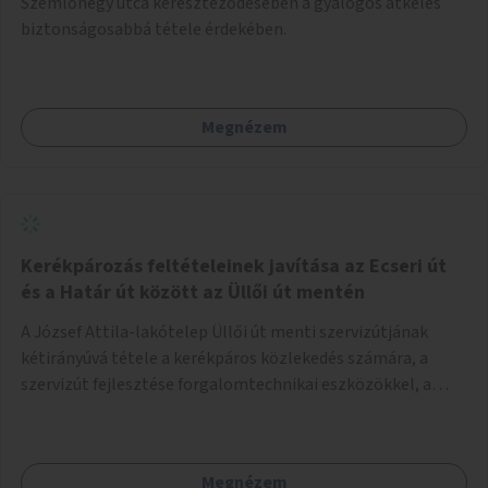
Szemlőhegy utca kereszteződésében a gyalogos átkelés
biztonságosabbá tétele érdekében.
Megnézem
Kerékpározás feltételeinek javítása az Ecseri út
és a Határ út között az Üllői út mentén
A József Attila-lakótelep Üllői út menti szervizútjának
kétirányúvá tétele a kerékpáros közlekedés számára, a
szervizút fejlesztése forgalomtechnikai eszközökkel, a
közlekedésbiztonság és komfort javítása.
Megnézem