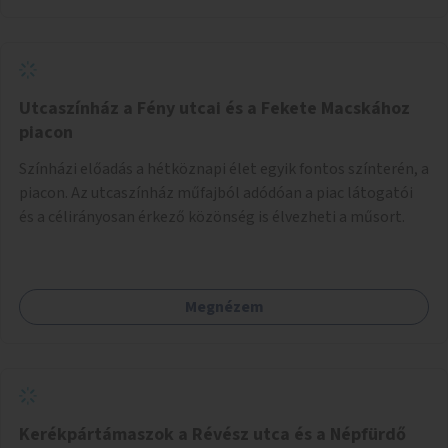
Utcaszínház a Fény utcai és a Fekete Macskához
piacon
Színházi előadás a hétköznapi élet egyik fontos színterén, a
piacon. Az utcaszínház műfajból adódóan a piac látogatói
és a célirányosan érkező közönség is élvezheti a műsort.
Megnézem
Kerékpártámaszok a Révész utca és a Népfürdő