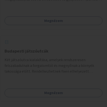
vagy környezetébe információs táblák is kerülnek a római
örökség bemutatása céljából.
Megnézem
Budapesti játszóutcák
Két játszóutca kialakítása, amelyek rendszeresen
felszabadulnak a forgalomtól és megnyílnak a környék
lakossága előtt. Rendelkezhetnek fixen elhelyezett
játékokkal, vagy játékra is alkalmas elemekkel (pl.
felfestések, domborzati elemek, trambulin,
mászóeszközök, utcabútorok).
Megnézem