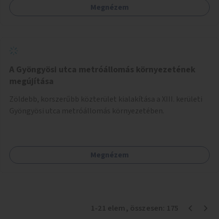
Megnézem
A Gyöngyösi utca metróállomás környezetének
megújítása
Zöldebb, korszerűbb közterület kialakítása a XIII. kerületi
Gyöngyösi utca metróállomás környezetében.
Megnézem
1
-
21
elem
, összesen:
175