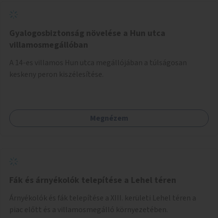
Gyalogosbiztonság növelése a Hun utca
villamosmegállóban
A 14-es villamos Hun utca megállójában a túlságosan
keskeny peron kiszélesítése.
Megnézem
Fák és árnyékolók telepítése a Lehel téren
Árnyékolók és fák telepítése a XIII. kerületi Lehel téren a
piac előtt és a villamosmegálló környezetében.