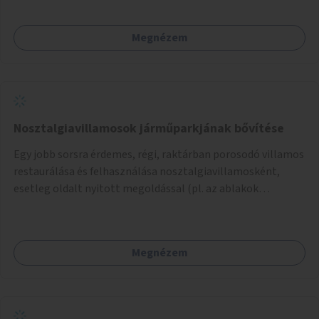
Megnézem
Nosztalgiavillamosok járműparkjának bővítése
Egy jobb sorsra érdemes, régi, raktárban porosodó villamos
restaurálása és felhasználása nosztalgiavillamosként,
esetleg oldalt nyitott megoldással (pl. az ablakok
eltávolításával).
Megnézem