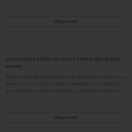
Megnézem
Utcaszínház a Fény utcai és a Fekete Macskához
piacon
Színházi előadás a hétköznapi élet egyik fontos színterén, a
piacon. Az utcaszínház műfajból adódóan a piac látogatói
és a célirányosan érkező közönség is élvezheti a műsort.
Megnézem