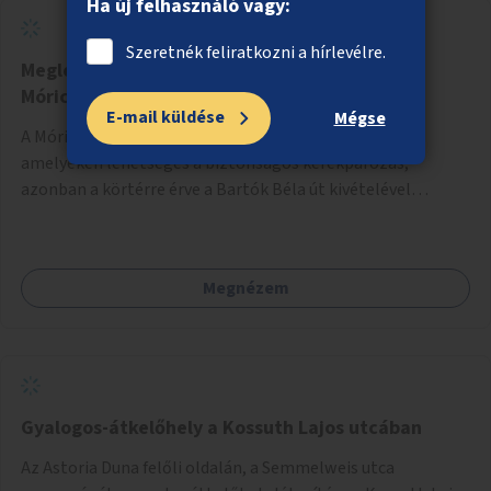
Ha új felhasználó vagy:
Szeretnék feliratkozni a hírlevélre.
Meglévő kerékpáros útvonalak összekötése a
Móricz Zsigmond körtéren
E-mail küldése
Mégse
A Móricz Zsigmond körtérre 5 irányból futnak be utak,
amelyeken lehetséges a biztonságos kerékpározás,
azonban a körtérre érve a Bartók Béla út kivételével
mindegyik kerékpáros útvonal megszakad. Alakítsuk ki a
kerékpáros útvonalak összekötését!
Megnézem
Gyalogos-átkelőhely a Kossuth Lajos utcában
Az Astoria Duna felőli oldalán, a Semmelweis utca