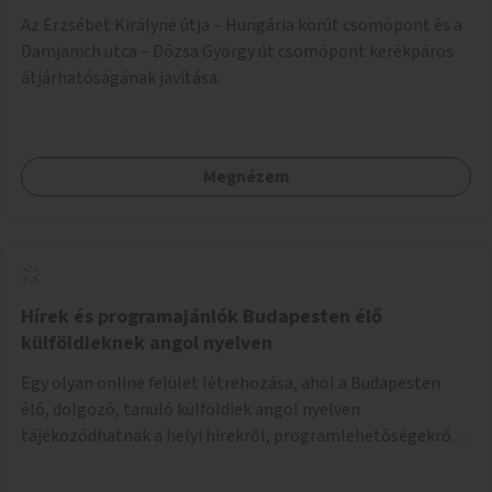
Az Erzsébet Királyné útja – Hungária körút csomópont és a
Damjanich utca – Dózsa György út csomópont kerékpáros
átjárhatóságának javítása.
Megnézem
Hírek és programajánlók Budapesten élő
külföldieknek angol nyelven
Egy olyan online felület létrehozása, ahol a Budapesten
élő, dolgozó, tanuló külföldiek angol nyelven
tájékozódhatnak a helyi hírekről, programlehetőségekről,
kulturális eseményekről.