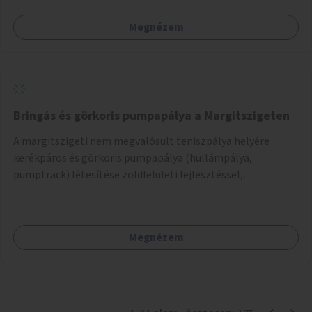
Megnézem
Bringás és görkoris pumpapálya a Margitszigeten
A margitszigeti nem megvalósult teniszpálya helyére
kerékpáros és görkoris pumpapálya (hullámpálya,
pumptrack) létesítése zöldfelületi fejlesztéssel,
sporteszközökkel, közösségi térrel.
Megnézem