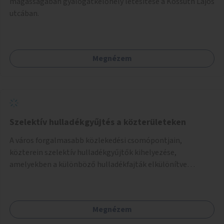
magasságában gyalogátkelőhely létesítése a Kossuth Lajos
utcában.
Megnézem
Szelektív hulladékgyűjtés a közterületeken
A város forgalmasabb közlekedési csomópontjain,
közterein szelektív hulladékgyűjtők kihelyezése,
amelyekben a különböző hulladékfajták elkülönítve
gyűjthetők.
Megnézem