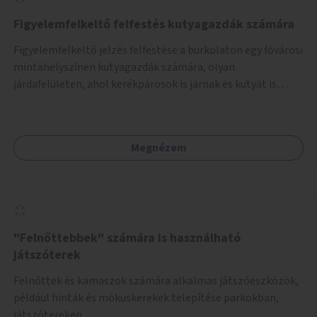
Figyelemfelkeltő felfestés kutyagazdák számára
Figyelemfelkeltő jelzés felfestése a burkolaton egy fővárosi
mintahelyszínen kutyagazdák számára, olyan
járdafelületen, ahol kerékpárosok is járnak és kutyát is
sétáltatnak. A kutyák jellemzően a járdára felfestett
kerékpársáv és az úttest közötti zöldfelületen
tartózkodnak, míg a gazdáik a járda gyalogosok számára
Megnézem
kijelölt részén, így a póráz gyakran keresztbe megy a
kerékpárúton. Erre a balesetveszélyes helyzetre kínál
megoldást az ötlet.
"Felnőttebbek" számára is használható
játszóterek
Felnőttek és kamaszok számára alkalmas játszóeszközök,
például hinták és mókuskerekek telepítése parkokban,
játszótereken.