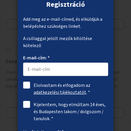
Regisztráció
Add meg az e-mail-címed, és elküldjük a
Megnézem
belépéshez szükséges linket.
A csillaggal jelölt mezők kitöltése
kötelező
E-mail-cím: *
Zene az utcán
Olyan utcazene-pontok kijelölése, ahol a zene nem zavar
lakókat, de színt ad a városnak. A zenészek egy központi
Elolvastam és elfogadom az
foglalórendszerben jelentkezhetnének meghatározott
adatkezelési tájékoztatót
. *
idősávokra.
Kijelentem, hogy elmúltam 14 éves,
és Budapesten lakom / dolgozom /
Megnézem
tanulok. *