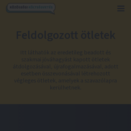
Feldolgozott ötletek
Itt láthatók az eredetileg beadott és
szakmai jóváhagyást kapott ötletek
átdolgozásával, újrafogalmazásával, adott
esetben összevonásával létrehozott
végleges ötletek, amelyek a szavazólapra
kerülhetnek.