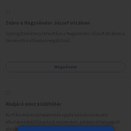
Zebra a Nagysándor József utcában
Gyalogátkelőhely létesítése a Nagysándor József utcában a
Vécsey utca villamosmegállónál.
Megnézem
Aluljáró mint kiállítótér
Kortárs művészplakátok és egyéb képzőművészeti
alkotások kiállítása közterületeken, például elhanyagolt
aluljárók, átjárók falfelületein vagy kirakataiban.