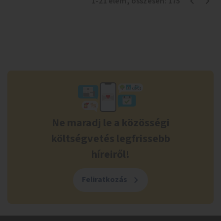
1
-
21
elem
, összesen:
175
Ne maradj le a közösségi
költségvetés legfrissebb
híreiről!
Feliratkozás