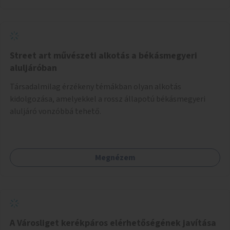
Street art művészeti alkotás a békásmegyeri
aluljáróban
Társadalmilag érzékeny témákban olyan alkotás
kidolgozása, amelyekkel a rossz állapotú békásmegyeri
aluljáró vonzóbbá tehető.
Megnézem
A Városliget kerékpáros elérhetőségének javítása