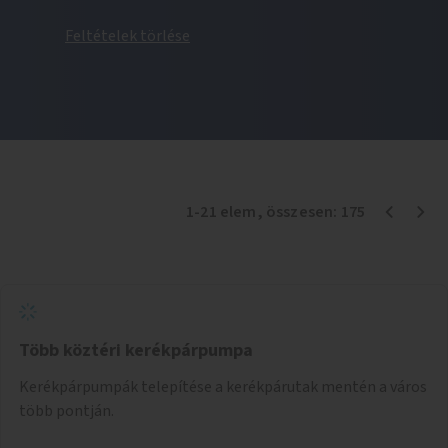
Feltételek törlése
1
-
21
elem
, összesen:
175
Több köztéri kerékpárpumpa
Kerékpárpumpák telepítése a kerékpárutak mentén a város
több pontján.