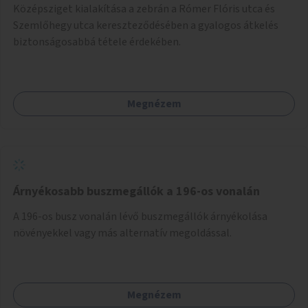
Középsziget kialakítása a zebrán a Rómer Flóris utca és
Szemlőhegy utca kereszteződésében a gyalogos átkelés
biztonságosabbá tétele érdekében.
Megnézem
Árnyékosabb buszmegállók a 196-os vonalán
A 196-os busz vonalán lévő buszmegállók árnyékolása
növényekkel vagy más alternatív megoldással.
Megnézem